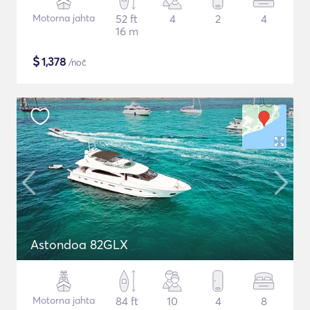
Motorna jahta
52 ft
4
2
4
16 m
$
1,378
/noč
Astondoa 82GLX
Motorna jahta
84 ft
10
4
8