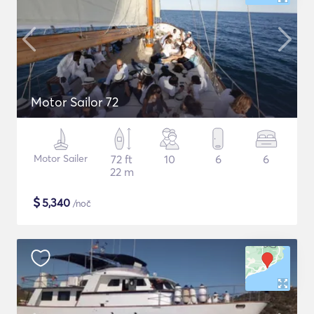
Motor Sailor 72
Motor Sailer
72 ft
10
6
6
22 m
$
5,340
/noč