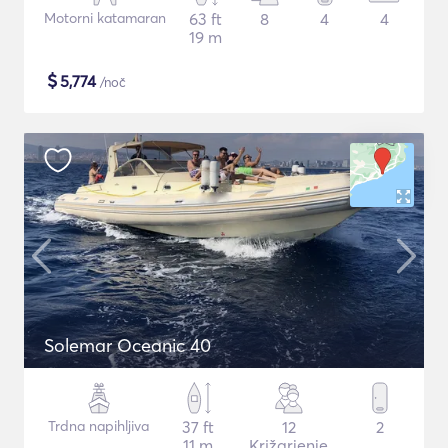
Motorni katamaran
63 ft
8
4
4
19 m
$
5,774
/noč
Solemar Oceanic 40
Trdna napihljiva
37 ft
12
2
11 m
Križarjenje