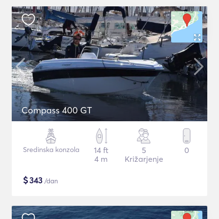
Compass 400 GT
Sredinska konzola
14 ft
5
0
4 m
Križarjenje
$
343
/dan