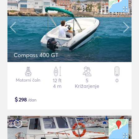
Compass 400 GT
Motorni čoln
12 ft
5
0
4 m
Križarjenje
$
298
/dan