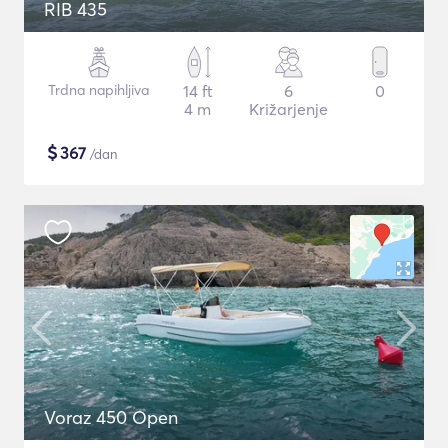
RIB 435
Trdna napihljiva
14 ft
6
0
4 m
Križarjenje
$
367
/dan
Voraz 450 Open