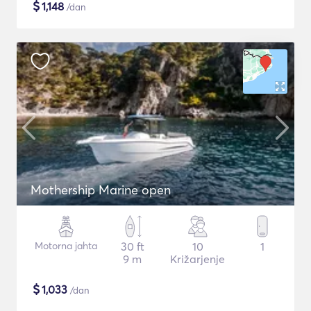
$
1,148
/dan
Mothership Marine open
Motorna jahta
30 ft
10
1
9 m
Križarjenje
$
1,033
/dan