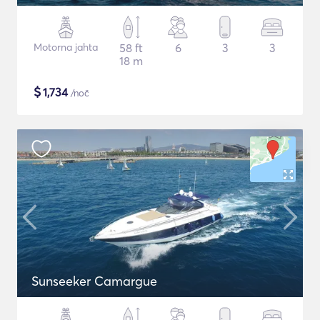
Motorna jahta
58 ft
6
3
3
18 m
$
1,734
/noč
Sunseeker Camargue