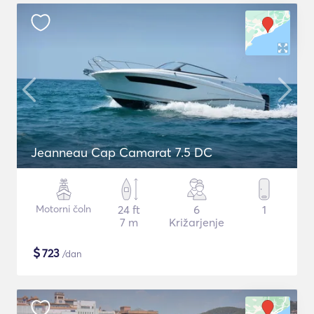
Jeanneau Cap Camarat 7.5 DC
Motorni čoln
24 ft
6
1
7 m
Križarjenje
$
723
/dan