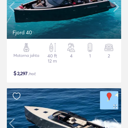
Fjord 40
Motorna jahta
40 ft
4
1
2
12 m
$
2,297
/noč