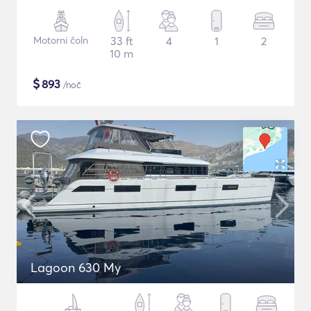
Motorni čoln
33 ft
4
1
2
10 m
$
893
/noč
Lagoon 630 My