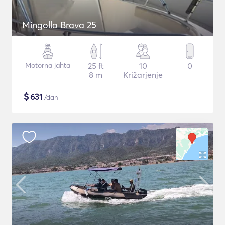
Mingolla Brava 25
Motorna jahta
25 ft
10
0
8 m
Križarjenje
$
631
/dan