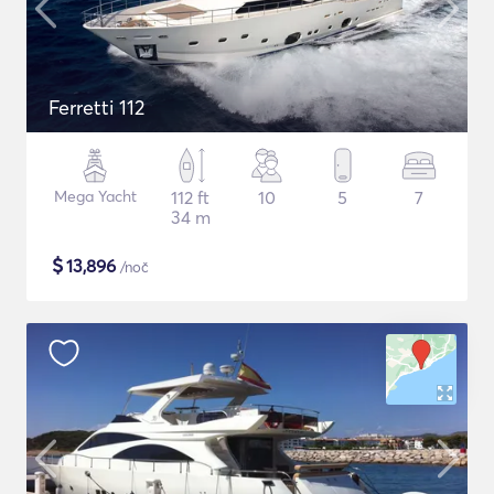
Ferretti 112
Mega Yacht
112 ft
10
5
7
34 m
$
13,896
/noč