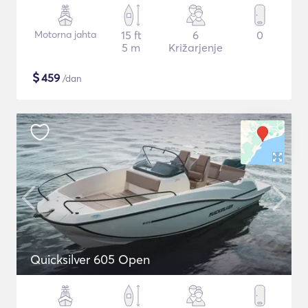
Motorna jahta
15 ft
6
0
5 m
Križarjenje
$
459
/dan
Quicksilver 605 Open