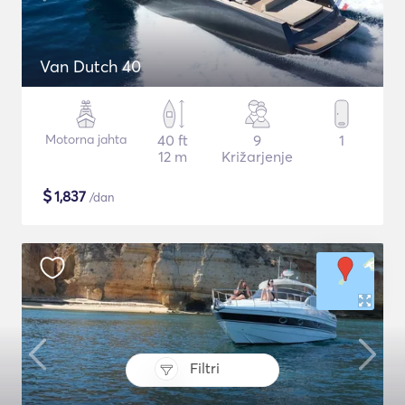
Van Dutch 40
Motorna jahta
40 ft
9
1
12 m
Križarjenje
$
1,837
/dan
Filtri