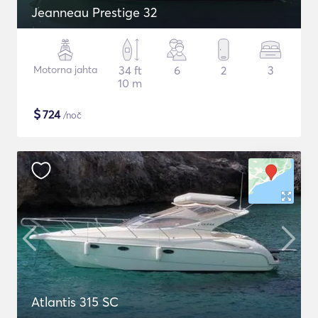
Jeanneau Prestige 32
Motorna jahta
34 ft
6
2
3
10 m
$
724
/noč
Atlantis 315 SC