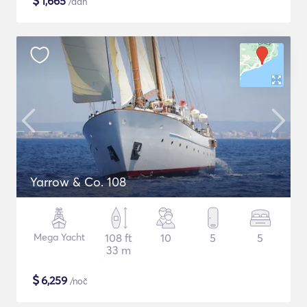
$
1,665
/dan
Yarrow & Co. 108
Mega Yacht
108 ft
10
5
5
33 m
$
6,259
/noč