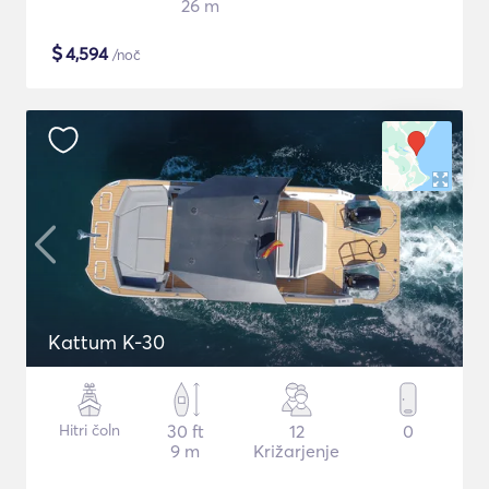
26 m
$
4,594
/noč
Kattum K-30
Hitri čoln
30 ft
12
0
9 m
Križarjenje