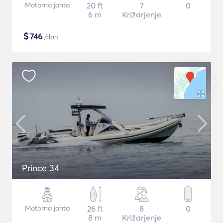
Motorna jahta
20 ft
7
0
6 m
Križarjenje
$
746
/dan
Prince 34
Motorna jahta
26 ft
8
0
8 m
Križarjenje