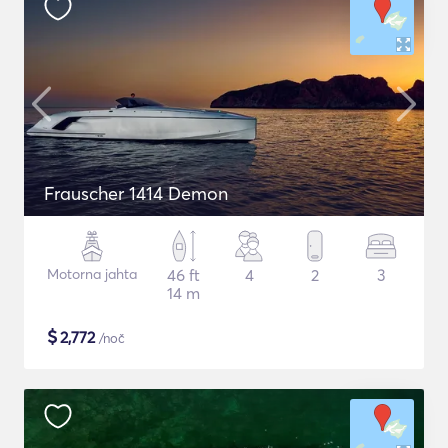
Frauscher 1414 Demon
Motorna jahta
46 ft
4
2
3
14 m
$
2,772
/noč