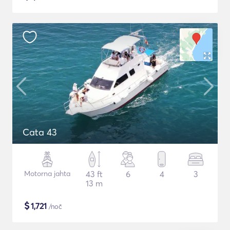
Cata 43
Motorna jahta
43 ft
6
4
3
13 m
$
1,721
/noč