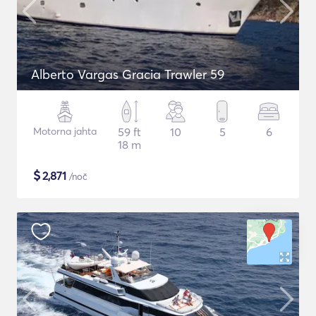
Alberto Vargas Gracia Trawler 59
Motorna jahta
59 ft
10
5
6
18 m
$
2,871
/noč