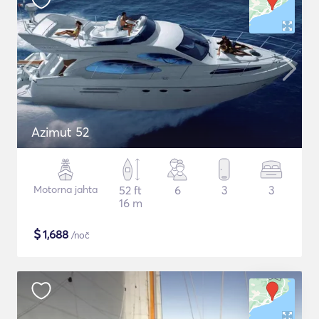
Azimut 52
Motorna jahta
52 ft
6
3
3
16 m
$
1,688
/noč