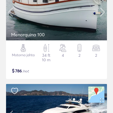
Menorquina 100
Motorna jahta
34 ft
4
2
2
10 m
$
786
/noč