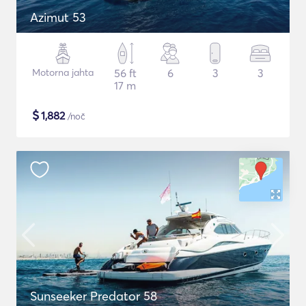
Azimut 53
Motorna jahta
56 ft
6
3
3
17 m
$
1,882
/noč
Sunseeker Predator 58