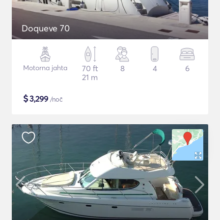
Doqueve 70
Motorna jahta
70 ft
8
4
6
21 m
$
3,299
/noč