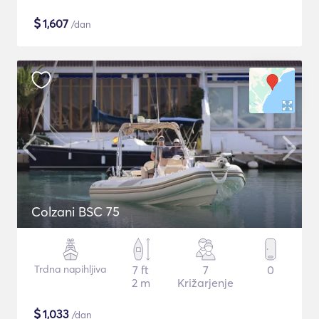
$
1,607
/dan
Colzani BSC 75
Trdna napihljiva
7 ft
7
0
2 m
Križarjenje
$
1,033
/dan