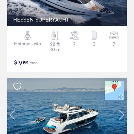
HESSEN SUPERYACHT
Motorna jahta
98 ft
7
3
7
30 m
$
7,091
/noč