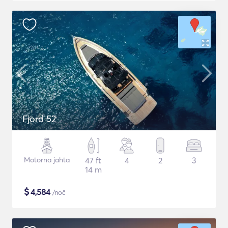
Fjord 52
Motorna jahta
47 ft
4
2
3
14 m
$
4,584
/noč