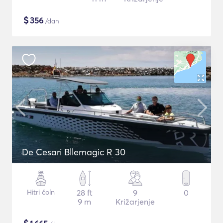
$
356
/dan
De Cesari Bllemagic R 30
Hitri čoln
28 ft
9
0
9 m
Križarjenje