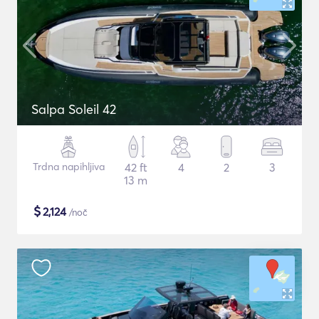
Salpa Soleil 42
Trdna napihljiva
42 ft
4
2
3
13 m
$
2,124
/noč