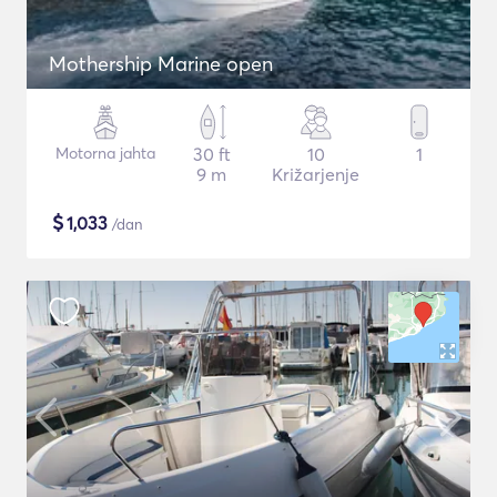
Mothership Marine open
Motorna jahta
30 ft
10
1
9 m
Križarjenje
$
1,033
/dan