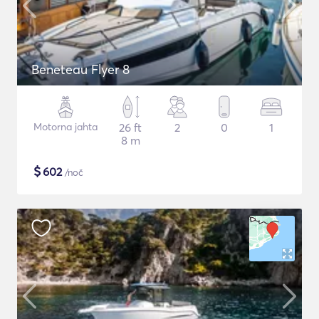
Beneteau Flyer 8
Motorna jahta
26 ft
2
0
1
8 m
$
602
/noč