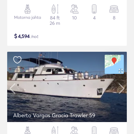
Motorna jahta
84 ft
10
4
8
26 m
$
4,594
/noč
Alberto Vargas Gracia Trawler 59