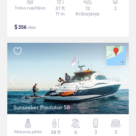
Trdna napihljiva
37 ft
12
2
11 m
Križarjenje
$
356
/dan
Sunseeker Predator 58
Motorna jahta
58 ft
6
3
3