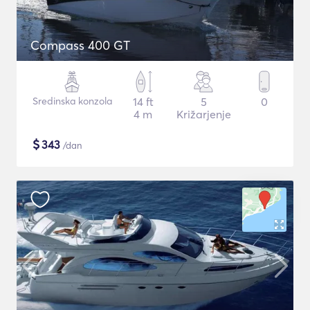
Compass 400 GT
Sredinska konzola
14 ft
5
0
4 m
Križarjenje
$
343
/dan