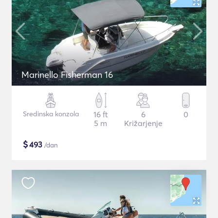
Marinello Fisherman 16
Sredinska konzola
16 ft
6
0
5 m
Križarjenje
$
493
/dan