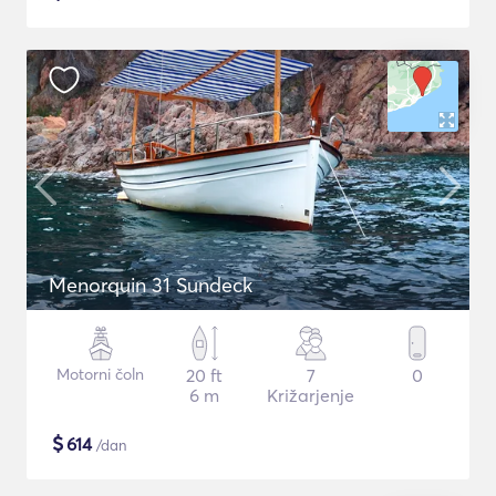
Menorquin 31 Sundeck
Motorni čoln
20 ft
7
0
6 m
Križarjenje
$
614
/dan