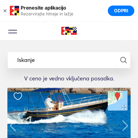
Prenesite aplikacijo
×
ODPRI
Rezervirajte hitreje in lažje
Iskanje
V ceno je vedno vključena posadka.