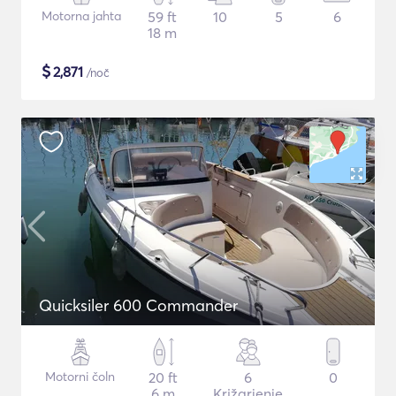
Motorna jahta
59 ft
10
5
6
18 m
$
2,871
/noč
Quicksiler 600 Commander
Motorni čoln
20 ft
6
0
6 m
Križarjenje