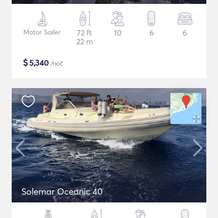
Motor Sailer
72 ft
10
6
6
22 m
$
5,340
/noč
Solemar Oceanic 40