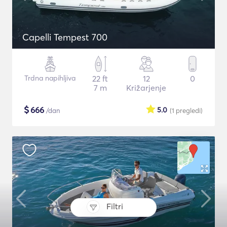
Capelli Tempest 700
Trdna napihljiva
22 ft
12
0
7 m
Križarjenje
$
666
5.0
/dan
(1
pregledi
)
Filtri