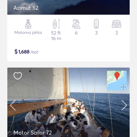
Azimut 52
Motorna jahta
52 ft
6
3
3
16 m
$
1,688
/noč
Motor Sailor 72