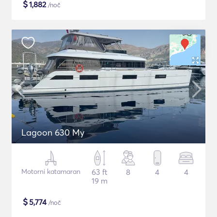
$
1,882
/noč
Lagoon 630 My
Motorni katamaran
63 ft
8
4
4
19 m
$
5,774
/noč