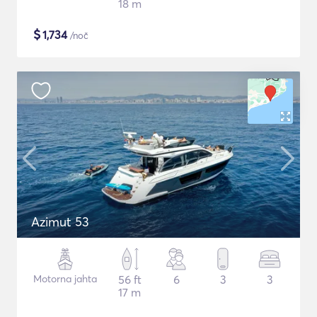
18 m
$
1,734
/noč
Azimut 53
Motorna jahta
56 ft
6
3
3
17 m