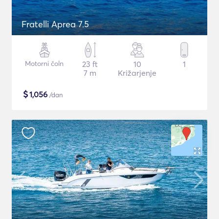
Fratelli Aprea 7.5
Motorni čoln
23 ft
10
1
7 m
Križarjenje
$
1,056
/dan