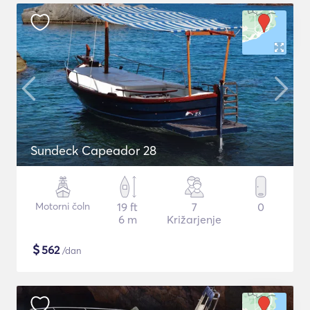
Sundeck Capeador 28
Motorni čoln
19 ft
7
0
6 m
Križarjenje
$
562
/dan