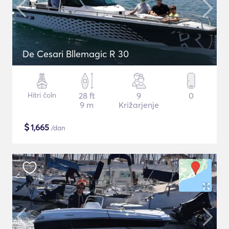
De Cesari Bllemagic R 30
Hitri čoln
28 ft
9
0
9 m
Križarjenje
$
1,665
/dan