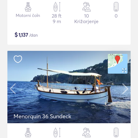
Motorni čoln
28 ft
10
0
9 m
Križarjenje
$
1,137
/dan
Menorquin 36 Sundeck