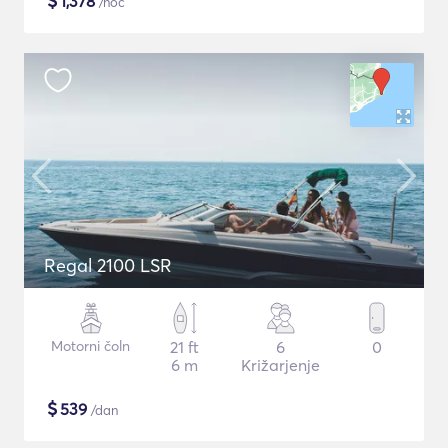
$
1,378
/noč
Regal 2100 LSR
Motorni čoln
21 ft
6
0
6 m
Križarjenje
$
539
/dan