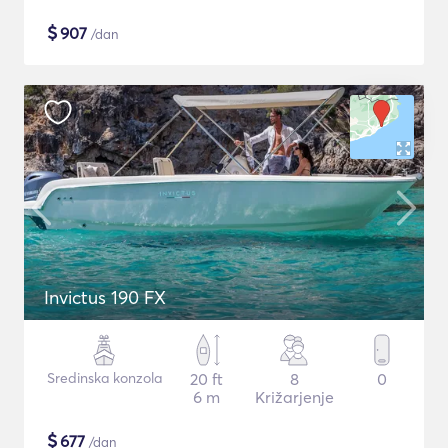
$
907
/dan
Invictus 190 FX
Sredinska konzola
20 ft
8
0
6 m
Križarjenje
$
677
/dan