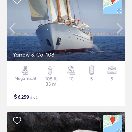
Yarrow & Co. 108
Mega Yacht
108 ft
10
5
5
33 m
$
6,259
/noč