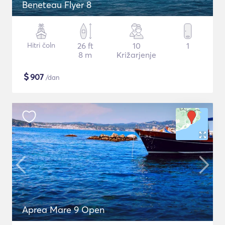
Beneteau Flyer 8
Hitri čoln
26 ft
10
1
8 m
Križarjenje
$
907
/dan
Aprea Mare 9 Open