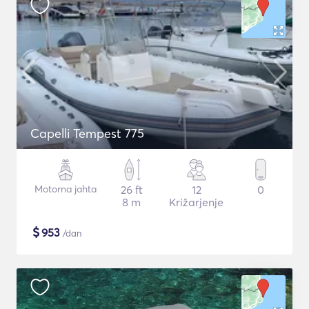
Capelli Tempest 775
Motorna jahta
26 ft
12
0
8 m
Križarjenje
$
953
/dan