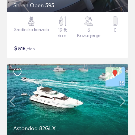
Shiren Open 595
Sredinska konzola
19 ft
6
0
6 m
Križarjenje
$
516
/dan
Astondoa 82GLX