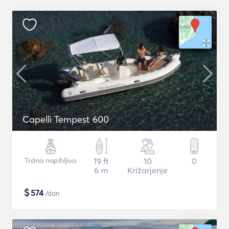
Capelli Tempest 600
Trdna napihljiva
19 ft
10
0
6 m
Križarjenje
$
574
/dan