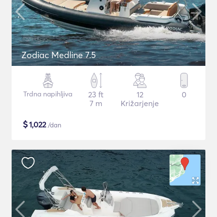
Zodiac Medline 7.5
Trdna napihljiva
23 ft
12
0
7 m
Križarjenje
$
1,022
/dan