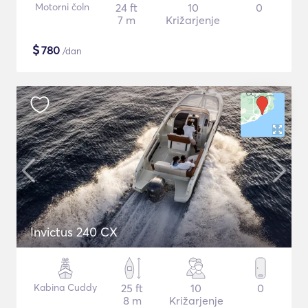
Motorni čoln
24 ft
10
0
7 m
Križarjenje
$
780
/dan
Invictus 240 CX
Kabina Cuddy
25 ft
10
0
8 m
Križarjenje