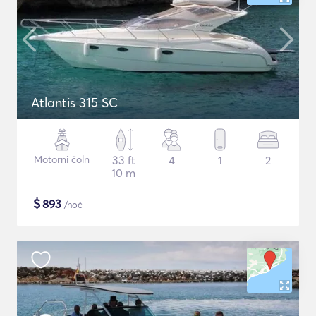
Atlantis 315 SC
Motorni čoln
33 ft
4
1
2
10 m
$
893
/noč