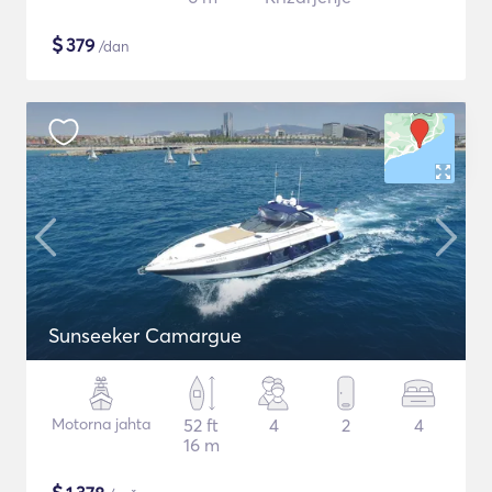
$
379
/dan
Sunseeker Camargue
Motorna jahta
52 ft
4
2
4
16 m