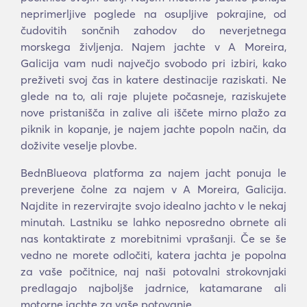
neprimerljive poglede na osupljive pokrajine, od
čudovitih sončnih zahodov do neverjetnega
morskega življenja. Najem jachte v A Moreira,
Galicija vam nudi največjo svobodo pri izbiri, kako
preživeti svoj čas in katere destinacije raziskati. Ne
glede na to, ali raje plujete počasneje, raziskujete
nove pristanišča in zalive ali iščete mirno plažo za
piknik in kopanje, je najem jachte popoln način, da
doživite veselje plovbe.
BednBlueova platforma za najem jacht ponuja le
preverjene čolne za najem v A Moreira, Galicija.
Najdite in rezervirajte svojo idealno jachto v le nekaj
minutah. Lastniku se lahko neposredno obrnete ali
nas kontaktirate z morebitnimi vprašanji. Če se še
vedno ne morete odločiti, katera jachta je popolna
za vaše počitnice, naj naši potovalni strokovnjaki
predlagajo najboljše jadrnice, katamarane ali
motorne jachte za vaše potovanje.