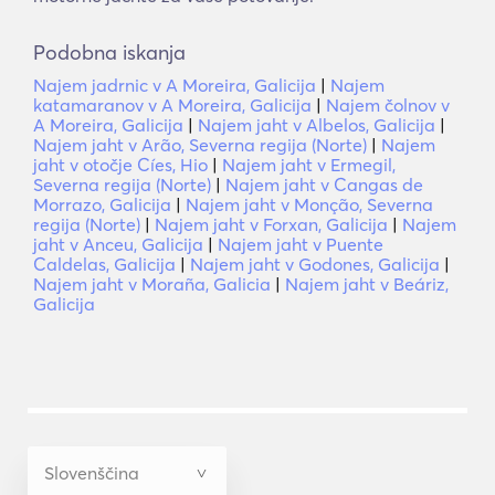
Podobna iskanja
Najem jadrnic v A Moreira, Galicija
|
Najem
katamaranov v A Moreira, Galicija
|
Najem čolnov v
A Moreira, Galicija
|
Najem jaht v Albelos, Galicija
|
Najem jaht v Arão, Severna regija (Norte)
|
Najem
jaht v otočje Cíes, Hio
|
Najem jaht v Ermegil,
Severna regija (Norte)
|
Najem jaht v Cangas de
Morrazo, Galicija
|
Najem jaht v Monção, Severna
regija (Norte)
|
Najem jaht v Forxan, Galicija
|
Najem
jaht v Anceu, Galicija
|
Najem jaht v Puente
Caldelas, Galicija
|
Najem jaht v Godones, Galicija
|
Najem jaht v Moraña, Galicia
|
Najem jaht v Beáriz,
Galicija