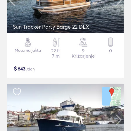
Sun Tracker Party Barge 22 DLX
Motorna jahta
22 ft
9
0
7 m
Križarjenje
$
643
/dan