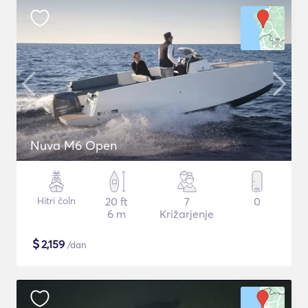
Nuva M6 Open
Hitri čoln
20 ft
7
0
6 m
Križarjenje
$
2,159
/dan