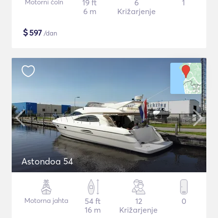
Motorni čoln
19 ft
6
1
6 m
Križarjenje
$
597
/dan
Astondoa 54
Motorna jahta
54 ft
12
0
16 m
Križarjenje