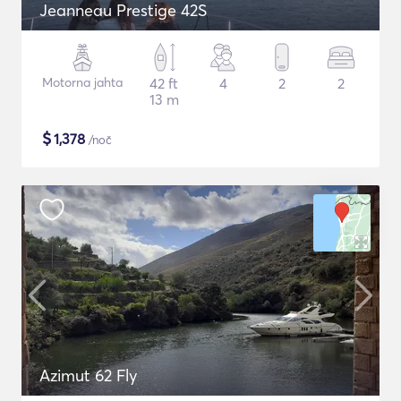
Jeanneau Prestige 42S
Motorna jahta
42 ft
4
2
2
13 m
$
1,378
/noč
Azimut 62 Fly