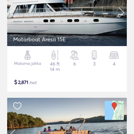
Motorboat Aresa 15E
Motorna jahta
46 ft
6
3
4
14 m
$
2,871
/noč