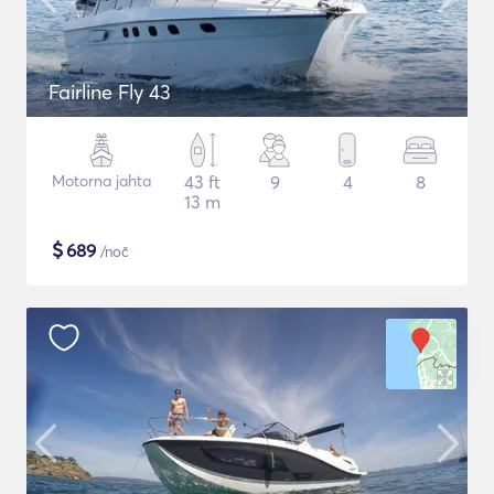
Fairline Fly 43
Motorna jahta
43 ft
9
4
8
13 m
$
689
/noč