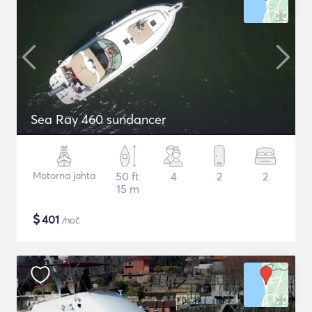
Sea Ray 460 sundancer
Motorna jahta
50 ft
4
2
2
15 m
$
401
/noč