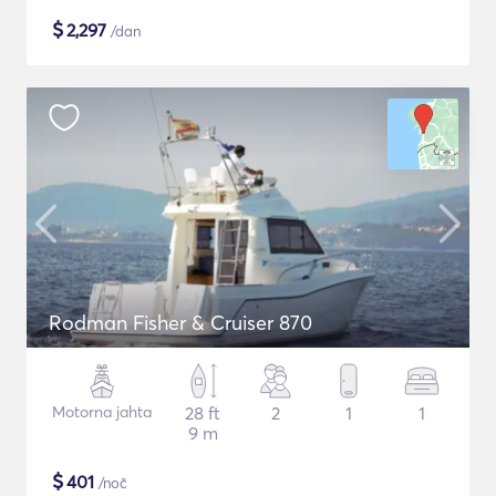
$
2,297
/dan
Rodman Fisher & Cruiser 870
Motorna jahta
28 ft
2
1
1
9 m
$
401
/noč