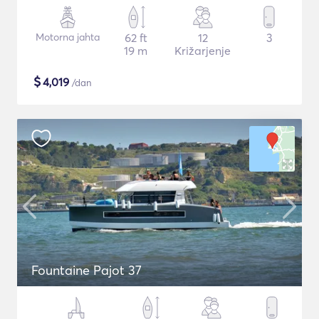
Motorna jahta
62 ft
12
3
19 m
Križarjenje
$
4,019
/dan
Fountaine Pajot 37