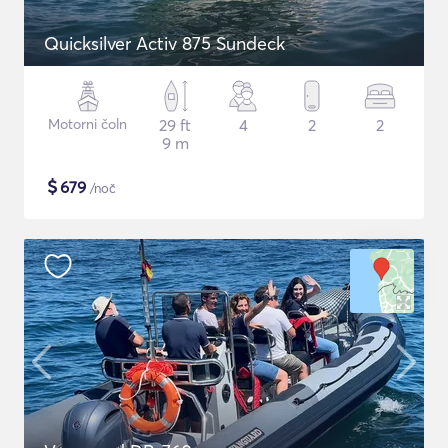
Quicksilver Activ 875 Sundeck
Motorni čoln
29 ft
4
2
2
9 m
$
679
/noč