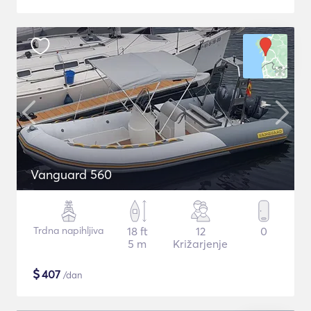
Vanguard 560
Trdna napihljiva
18 ft
12
0
5 m
Križarjenje
$
407
/dan