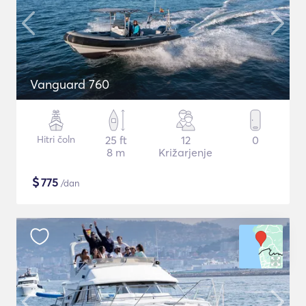
Vanguard 760
Hitri čoln
25 ft
12
0
8 m
Križarjenje
$
775
/dan