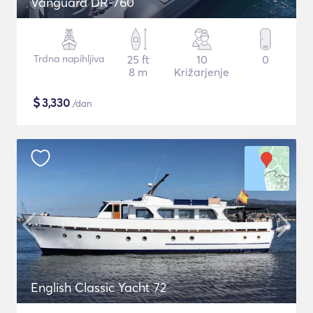
Vanguard DR-760
Trdna napihljiva
25 ft
10
0
8 m
Križarjenje
$
3,330
/dan
English Classic Yacht 72