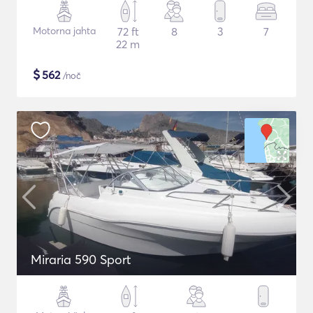
Motorna jahta
72 ft
8
3
7
22 m
$
562
/noč
Miraria 590 Sport