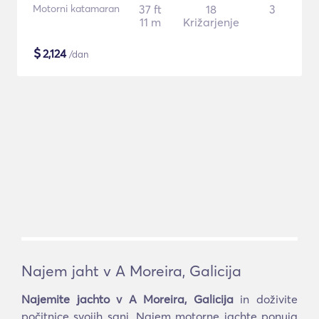
Motorni katamaran
37 ft
18
3
11 m
Križarjenje
$
2,124
/dan
Najem jaht v A Moreira, Galicija
Najemite jachto v A Moreira, Galicija
in doživite
počitnice svojih sanj. Najem motorne jachte ponuja