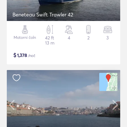
Beneteau Swift Trawler 42
Motorni čoln
42 ft
4
2
3
13 m
$
1,378
/noč