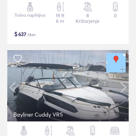
Trdna napihljiva
19 ft
8
0
6 m
Križarjenje
$
637
/dan
Bayliner Cuddy VR5