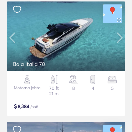
Baia Italia 70
Motorna jahta
70 ft
8
4
5
21 m
$
8,384
/noč