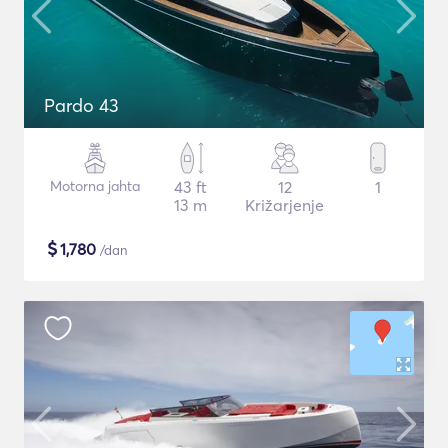
Pardo 43
Motorna jahta
43 ft
12
1
13 m
Križarjenje
$
1,780
/dan