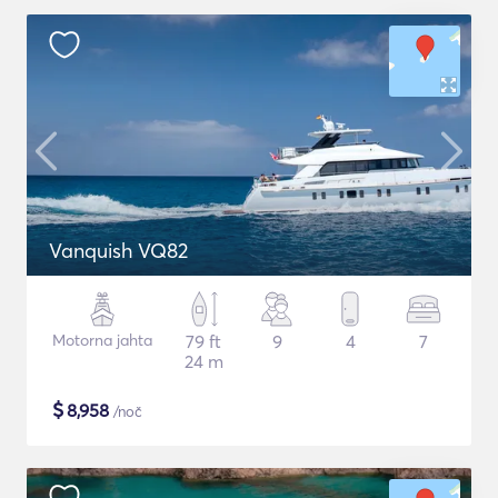
Vanquish VQ82
Motorna jahta
79 ft
9
4
7
24 m
$
8,958
/noč