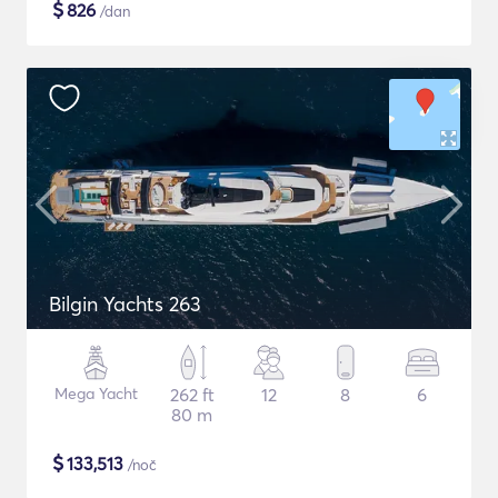
$
826
/dan
Bilgin Yachts 263
Mega Yacht
262 ft
12
8
6
80 m
$
133,513
/noč