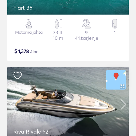
Fiart 35
Motorna jahta
33 ft
9
1
10 m
Križarjenje
$
1,378
/dan
Riva Rivale 52