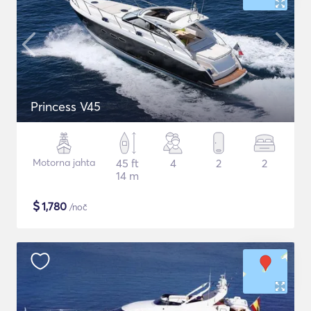
Princess V45
Motorna jahta
45 ft
4
2
2
14 m
$
1,780
/noč