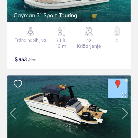
Cayman 31 Sport Touring
Trdna napihljiva
33 ft
12
0
10 m
Križarjenje
$
953
/dan