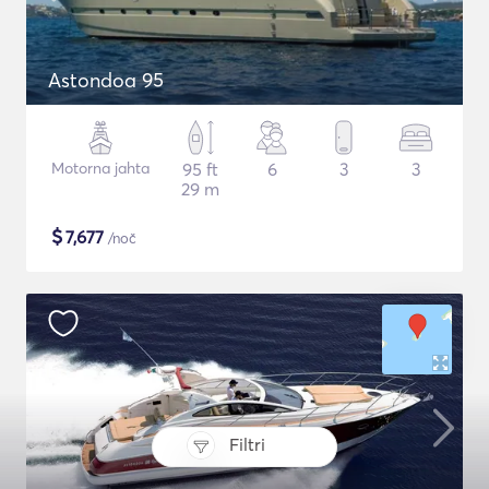
Astondoa 95
Motorna jahta
95 ft
6
3
3
29 m
$
7,677
/noč
Filtri