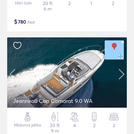
Hitri čoln
20 ft
2
1
2
6 m
$
780
/noč
Jeanneau Cap Camarat 9.0 WA
Motorna jahta
30 ft
4
2
2
9 m