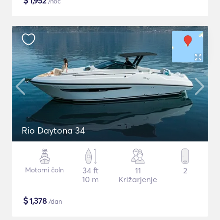
$
1,952
/noč
Rio Daytona 34
Motorni čoln
34 ft
11
2
10 m
Križarjenje
$
1,378
/dan