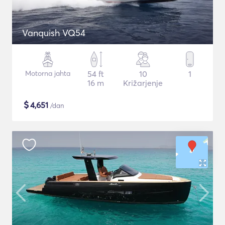
Vanquish VQ54
Motorna jahta
54 ft
10
1
16 m
Križarjenje
$
4,651
/dan