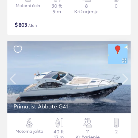
Motorni čoln
30 ft
8
0
9 m
Križarjenje
$
803
/dan
Primatist Abbate G41
Motorna jahta
40 ft
11
2
12 m
Križarjenje