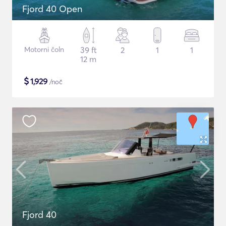
Fjord 40 Open
Motorni čoln
39 ft
2
1
1
12 m
$
1,929
/noč
Fjord 40