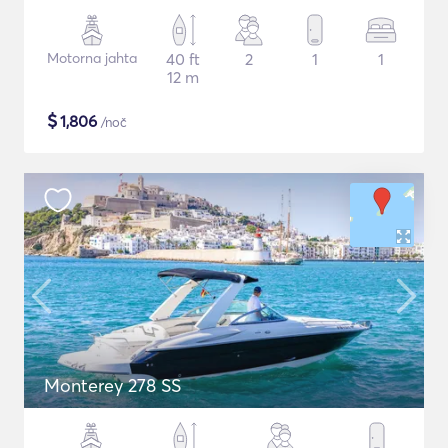
Motorna jahta
40 ft
2
1
1
12 m
$
1,806
/noč
Monterey 278 SS