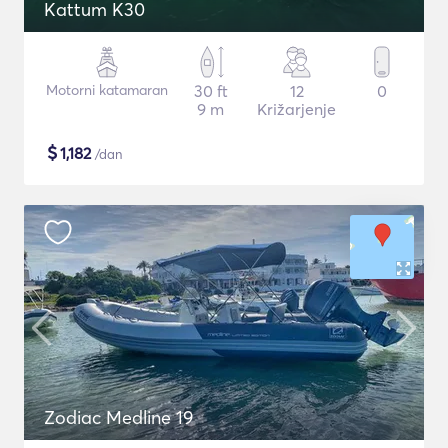
Kattum K30
Motorni katamaran
30 ft
12
0
9 m
Križarjenje
$
1,182
/dan
Zodiac Medline 19