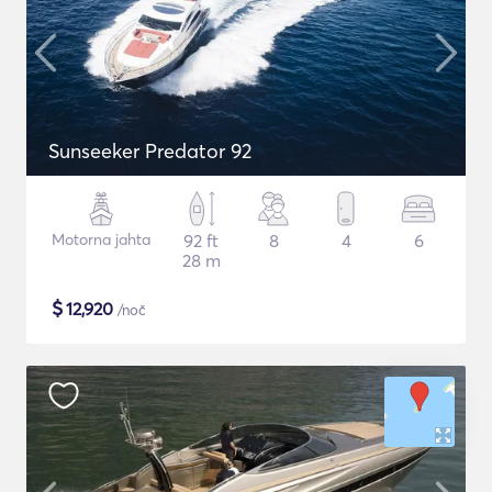
Sunseeker Predator 92
Motorna jahta
92 ft
8
4
6
28 m
$
12,920
/noč