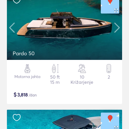
Pardo 50
Motorna jahta
50 ft
10
2
15 m
Križarjenje
$
3,818
/dan