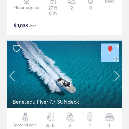
Motorna jahta
27 ft
2
0
1
8 m
$
1,033
/noč
Beneteau Flyer 7.7 SUNdeck
Motorni čoln
25 ft
2
1
1