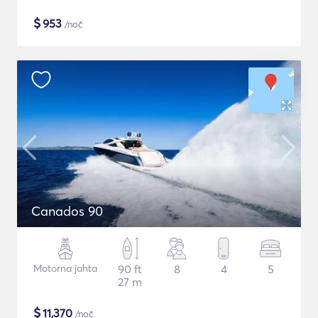
$
953
/noč
Canados 90
Motorna jahta
90 ft
8
4
5
27 m
$
11,370
/noč