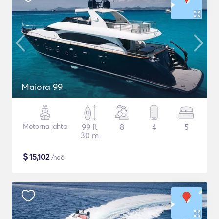
Maiora 99
Motorna jahta
99 ft
8
4
5
30 m
$
15,102
/noč