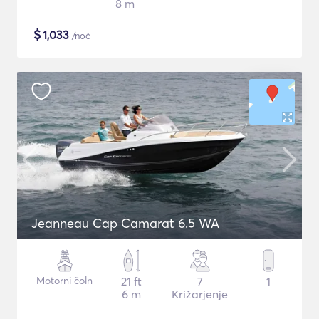
8 m
$
1,033
/noč
Jeanneau Cap Camarat 6.5 WA
Motorni čoln
21 ft
7
1
6 m
Križarjenje