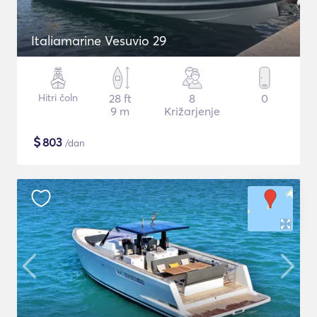
Italiamarine Vesuvio 29
Hitri čoln
28 ft
8
0
9 m
Križarjenje
$
803
/dan