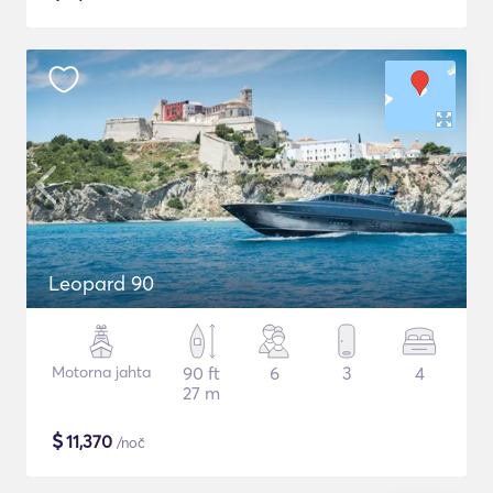
Leopard 90
Motorna jahta
90 ft
6
3
4
27 m
$
11,370
/noč