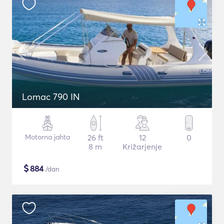
Lomac 790 IN
Motorna jahta
26 ft
12
0
8 m
Križarjenje
$
884
/dan