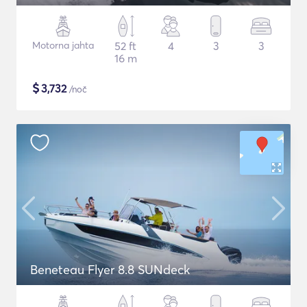
Motorna jahta
52 ft
4
3
3
16 m
$
3,732
/noč
Beneteau Flyer 8.8 SUNdeck