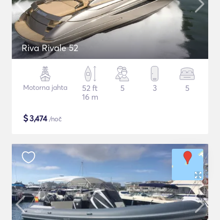
Riva Rivale 52
Motorna jahta
52 ft
5
3
5
16 m
$
3,474
/noč