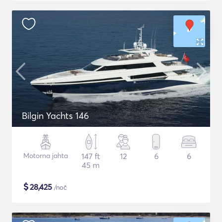
Bilgin Yachts 146
Motorna jahta
147 ft
12
6
6
45 m
$
28,425
/noč