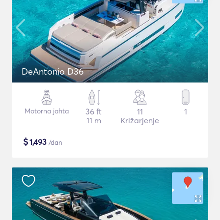
DeAntonio D36
Motorna jahta
36 ft
11
1
11 m
Križarjenje
$
1,493
/dan