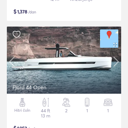
$
1,378
/dan
Fjord 44 Open
Hitri čoln
44 ft
2
1
1
13 m