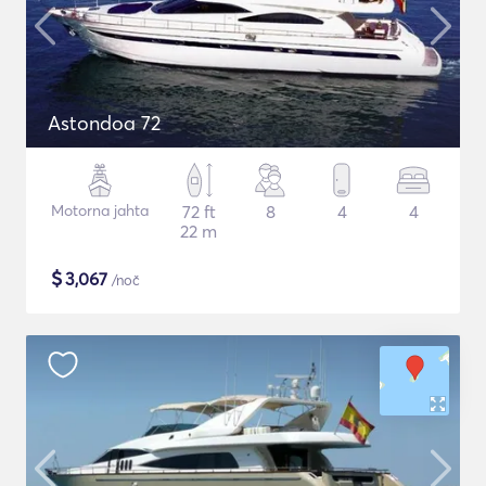
Astondoa 72
Motorna jahta
72 ft
8
4
4
22 m
$
3,067
/noč