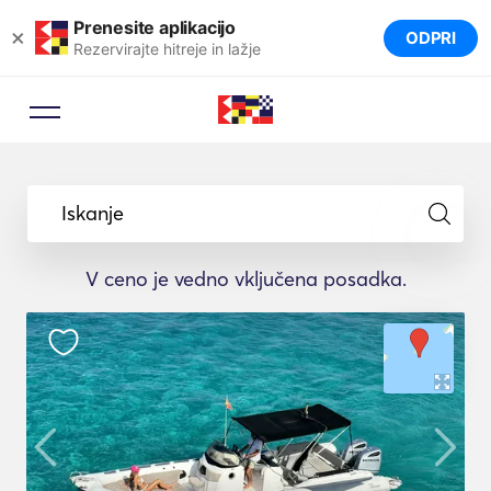
Prenesite aplikacijo
×
ODPRI
Rezervirajte hitreje in lažje
Iskanje
V ceno je vedno vključena posadka.