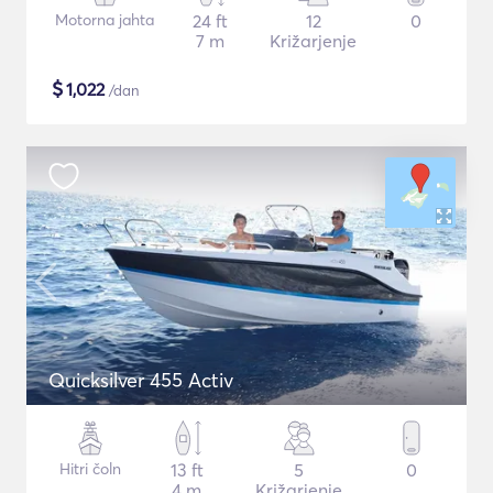
Motorna jahta
24 ft
12
0
7 m
Križarjenje
$
1,022
/dan
Quicksilver 455 Activ
Hitri čoln
13 ft
5
0
4 m
Križarjenje