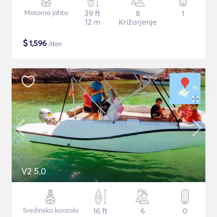
Motorna jahta
39 ft
8
1
12 m
Križarjenje
$
1,596
/dan
V2 5.0
Sredinska konzola
16 ft
6
0