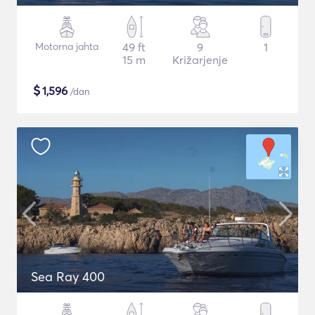
Motorna jahta
49 ft
9
1
15 m
Križarjenje
$
1,596
/dan
Sea Ray 400