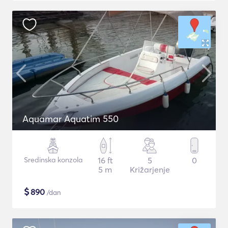
Aquamar Aquatim 550
Sredinska konzola
16 ft
5
0
5 m
Križarjenje
$
890
/dan