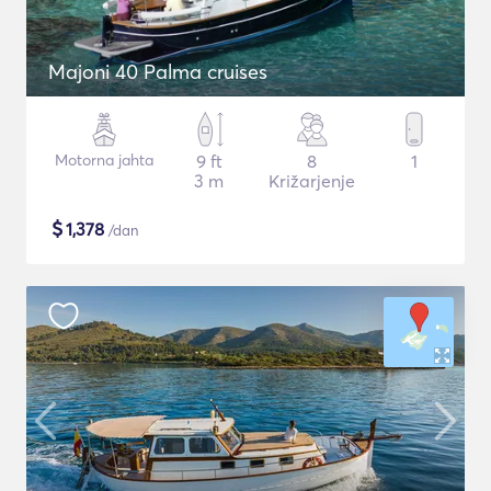
Majoni 40 Palma cruises
Motorna jahta
9 ft
8
1
3 m
Križarjenje
$
1,378
/dan