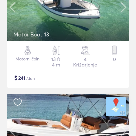
Motor Boat 13
Motorni čoln
13 ft
4
0
4 m
Križarjenje
$
241
/dan