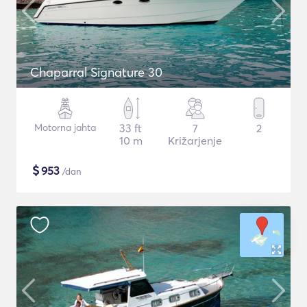
Chaparral Signature 30
Motorna jahta
33 ft
7
2
10 m
Križarjenje
$
953
/dan