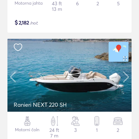
Motorna jahta
43 ft
6
2
5
13 m
$
2,182
/noč
Ranieri NEXT 220 SH
Motorni čoln
24 ft
3
1
2
7 m