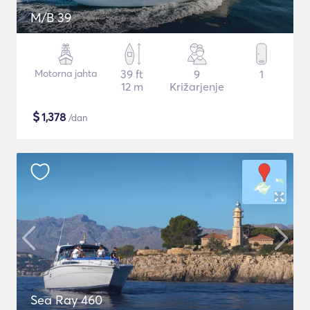
M/B 39
Motorna jahta
39 ft
9
1
12 m
Križarjenje
$
1,378
/dan
Sea Ray 460