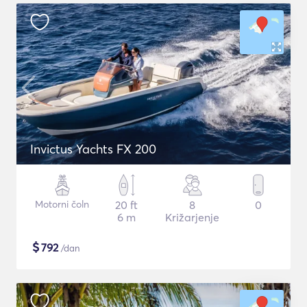
Invictus Yachts FX 200
Motorni čoln
20 ft
8
0
6 m
Križarjenje
$
792
/dan