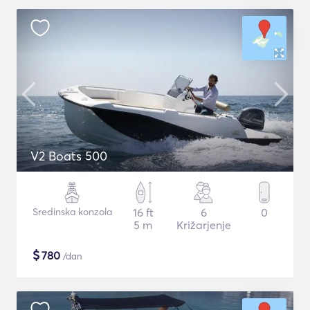
V2 Boats 500
Sredinska konzola
16 ft
6
0
5 m
Križarjenje
$
780
/dan