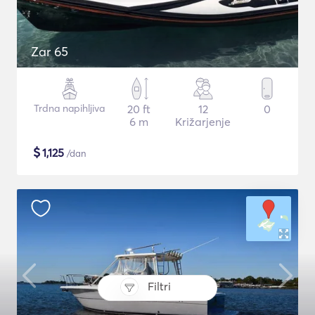
Zar 65
Trdna napihljiva
20 ft
12
0
6 m
Križarjenje
$
1,125
/dan
Filtri