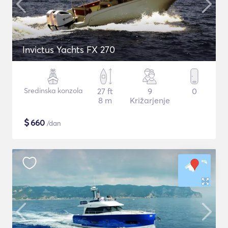
Invictus Yachts FX 270
Sredinska konzola
27 ft
9
0
8 m
Križarjenje
$
660
/dan