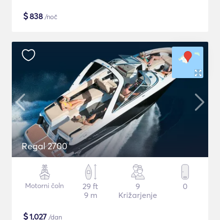
$
838
/noč
Regal 2700
Motorni čoln
29 ft
9
0
9 m
Križarjenje
$
1,027
/dan