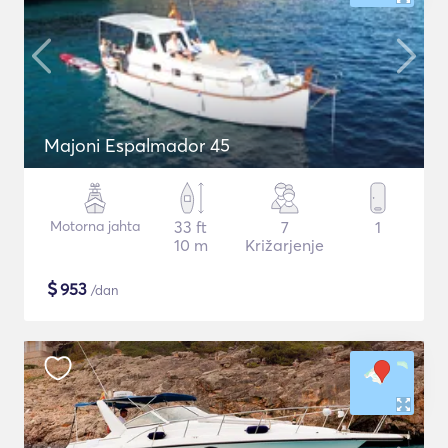
Majoni Espalmador 45
Motorna jahta
33 ft
7
1
10 m
Križarjenje
$
953
/dan