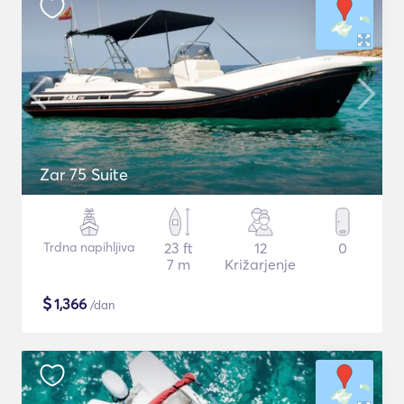
Zar 75 Suite
Trdna napihljiva
23 ft
12
0
7 m
Križarjenje
$
1,366
/dan