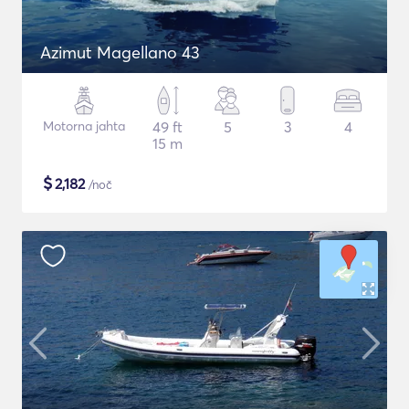
Azimut Magellano 43
Motorna jahta
49 ft
5
3
4
15 m
$
2,182
/noč