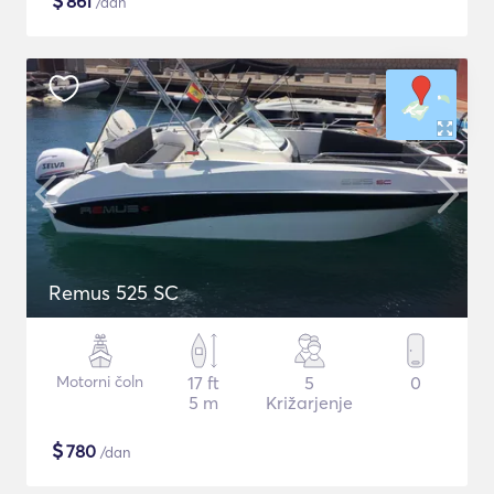
$
861
/dan
Remus 525 SC
Motorni čoln
17 ft
5
0
5 m
Križarjenje
$
780
/dan