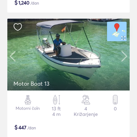
$
1,240
/dan
Motor Boat 13
Motorni čoln
13 ft
4
0
4 m
Križarjenje
$
447
/dan