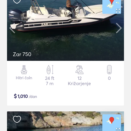
Zar 750
Hitri čoln
24 ft
12
0
7 m
Križarjenje
$
1,010
/dan