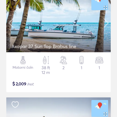
Axopar 37 Sun Top Brabus line
Motorni čoln
38 ft
2
1
1
12 m
$
2,009
/noč