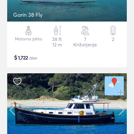
Garin 38 Fly
Motorna jahta
38 ft
7
2
12 m
Križarjenje
$
1,722
/dan