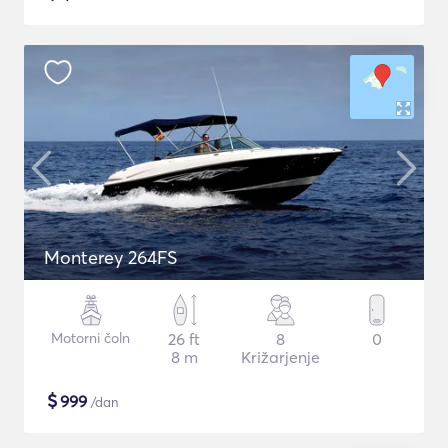
Monterey 264FS
Motorni čoln
26 ft
8
0
8 m
Križarjenje
$
999
/dan