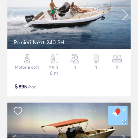
Ranieri Next 240 SH
Motorni čoln
26 ft
3
1
2
8 m
$
895
/noč