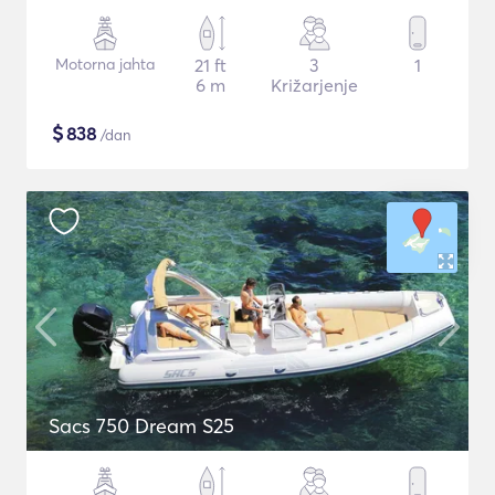
Motorna jahta
21 ft
3
1
6 m
Križarjenje
$
838
/dan
Sacs 750 Dream S25