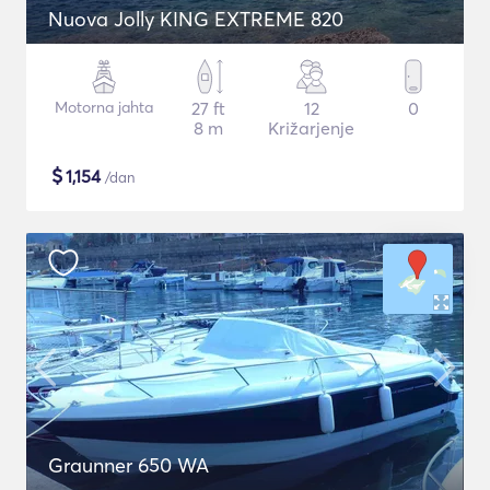
Nuova Jolly KING EXTREME 820
Motorna jahta
27 ft
12
0
8 m
Križarjenje
$
1,154
/dan
Graunner 650 WA