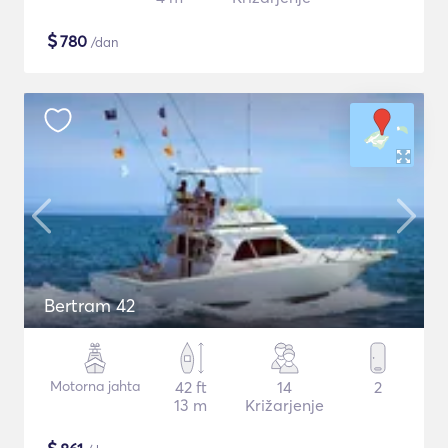
$
780
/dan
Bertram 42
Motorna jahta
42 ft
14
2
13 m
Križarjenje