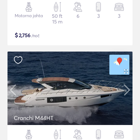
Motorna jahta
50 ft
6
3
3
15 m
$
2,756
/noč
Cranchi M44HT