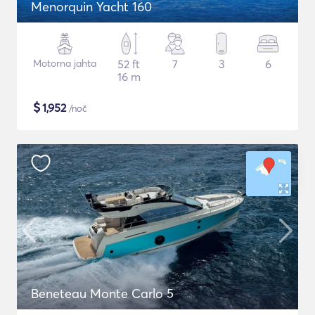
Menorquin Yacht 160
Motorna jahta
52 ft
7
3
6
16 m
$
1,952
/noč
Beneteau Monte Carlo 5