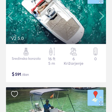
V2 5.0
Sredinska konzola
16 ft
6
0
5 m
Križarjenje
$
591
/dan