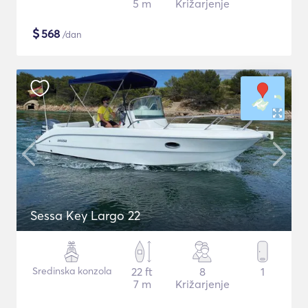
5 m
Križarjenje
$
568
/dan
Sessa Key Largo 22
Sredinska konzola
22 ft
8
1
7 m
Križarjenje