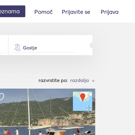
seznama
Pomoč
Prijavite se
Prijava
Gostje
razvrstite po:
>