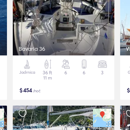
Bavaria 36
W
Jadrnica
36 ft
6
6
3
G
11 m
$
454
/noč