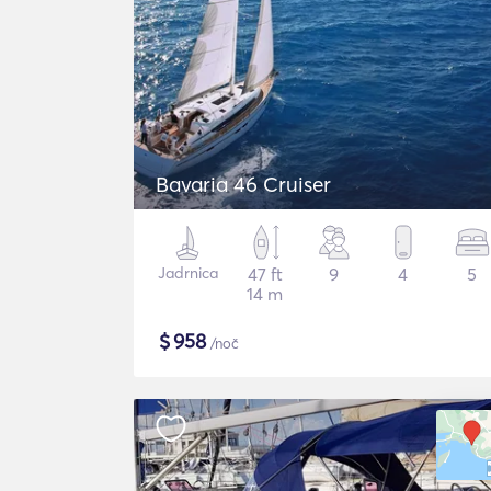
Bavaria 46 Cruiser
Jadrnica
47 ft
9
4
5
14 m
$
958
/noč