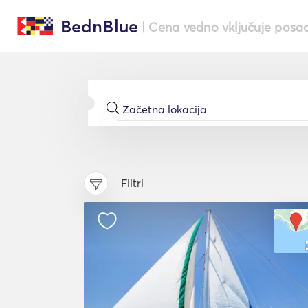
BednBlue
| Cena vedno vključuje posa
Filtri