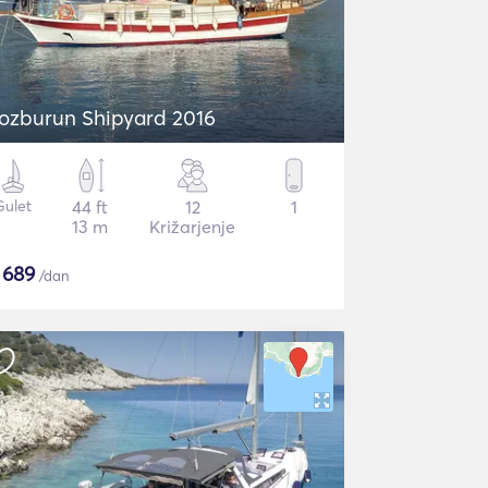
ozburun Shipyard 2016
Gulet
44 ft
12
1
13 m
Križarjenje
$
689
/dan