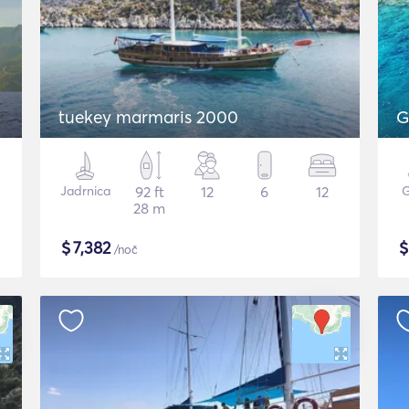
tuekey marmaris 2000
G
Jadrnica
92 ft
12
6
12
G
28 m
$
7,382
/noč