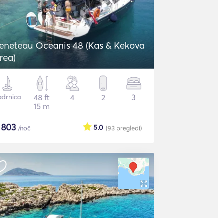
eneteau Oceanis 48 (Kas & Kekova
rea)
adrnica
48 ft
4
2
3
15 m
$
803
5.0
/noč
(93
pregledi
)