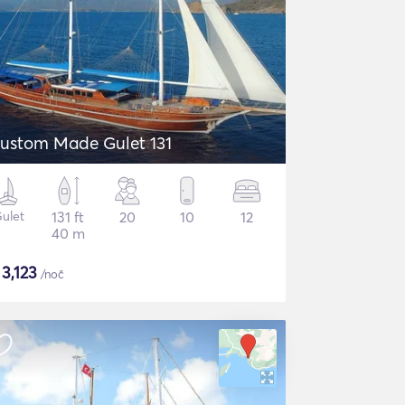
ustom Made Gulet 131
ulet
131 ft
20
10
12
40 m
$
3,123
/noč