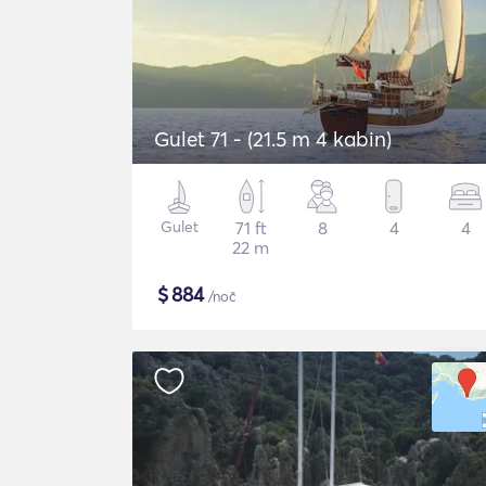
Gulet 71 - (21.5 m 4 kabin)
Gulet
71 ft
8
4
4
22 m
$
884
/noč