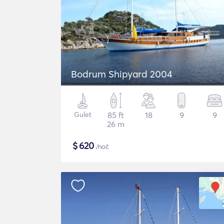
Bodrum Shipyard 2004
Gulet
85 ft
18
9
9
26 m
$
620
/noč