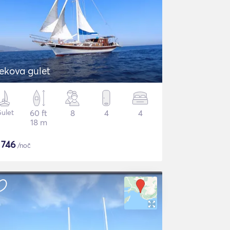
ekova gulet
ulet
60 ft
8
4
4
18 m
$
746
/noč