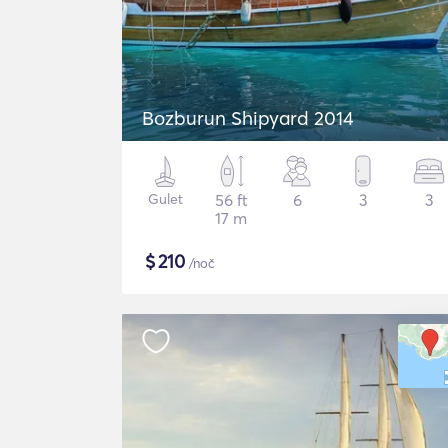
Bozburun Shipyard 2014
Gulet
56 ft
6
3
3
17 m
$
210
/noč