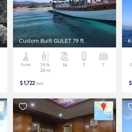
Custom Built GULET 79 ft
K
Gulet
79 ft
14
7
7
G
24 m
$
1,722
/noč