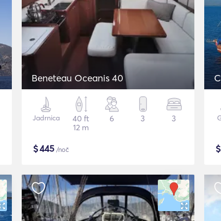
Beneteau Oceanis 40
C
Jadrnica
40 ft
6
3
3
G
12 m
$
445
/noč