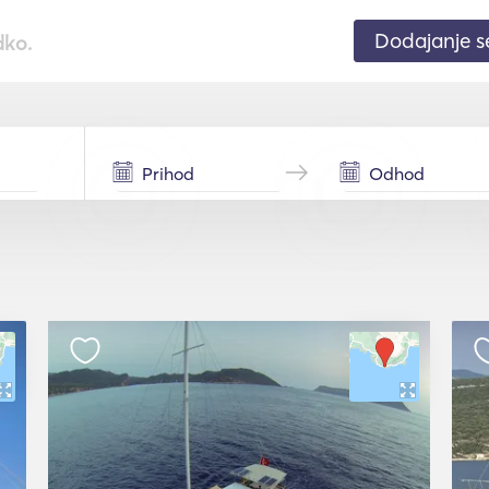
Dodajanje 
dko.