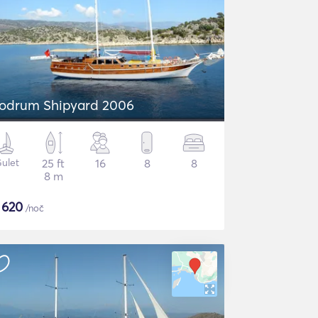
odrum Shipyard 2006
ulet
25 ft
16
8
8
8 m
$
620
/noč