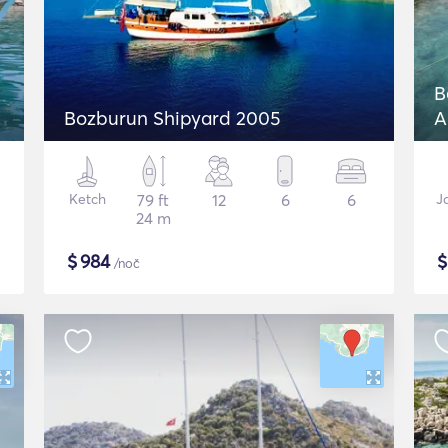
B
Bozburun Shipyard 2005
A
Ketch
79 ft
12
6
6
J
24 m
$
984
/noč