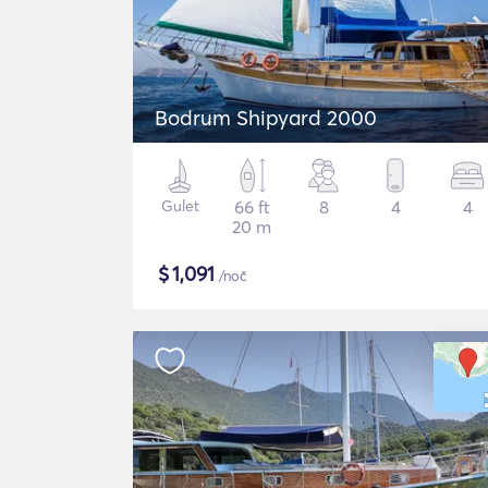
Bodrum Shipyard 2000
Gulet
66 ft
8
4
4
20 m
$
1,091
/noč