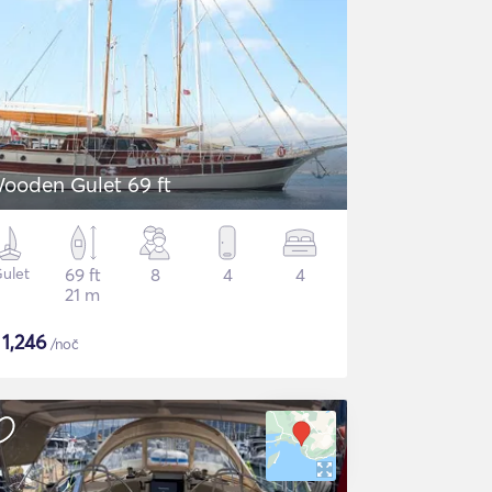
ooden Gulet 69 ft
ulet
69 ft
8
4
4
21 m
$
1,246
/noč