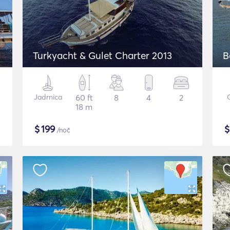
Turkyacht & Gulet Charter 2013
B
Jadrnica
60 ft
8
4
2
18 m
$
199
/noč