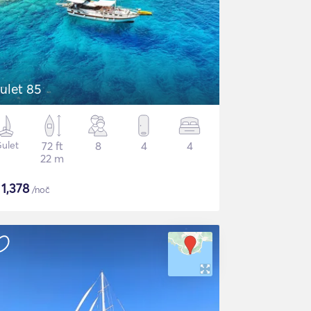
ulet 85
ulet
72 ft
8
4
4
22 m
$
1,378
/noč