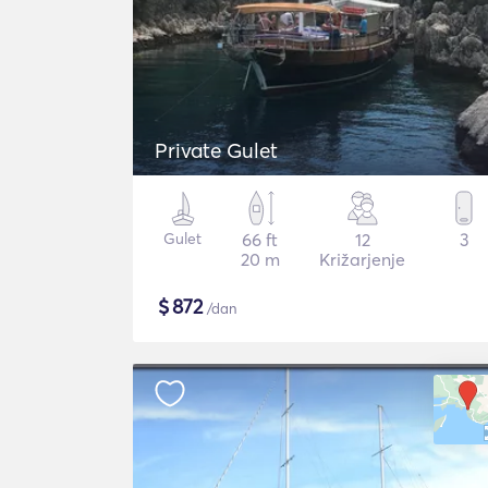
Private Gulet
Gulet
66 ft
12
3
20 m
Križarjenje
$
872
/dan