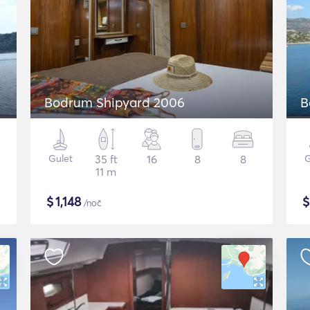
Bodrum Shipyard 2006
B
Gulet
35 ft
16
8
8
G
11 m
$
1,148
/noč