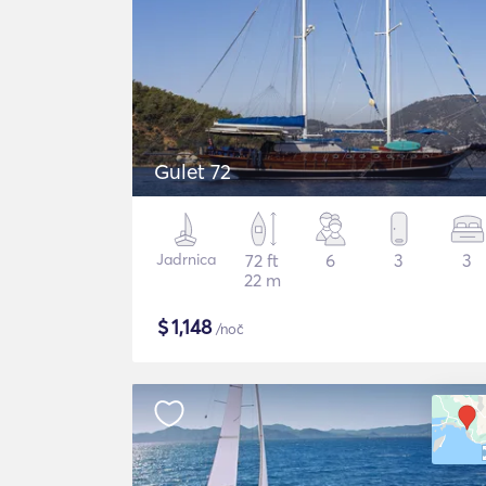
Gulet 72
Jadrnica
72 ft
6
3
3
22 m
$
1,148
/noč