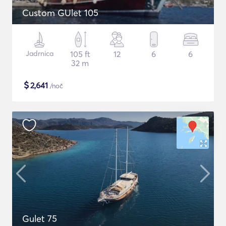
Custom GUlet 105
Jadrnica
105 ft
12
6
6
32 m
$
2,641
/noč
Gulet 75