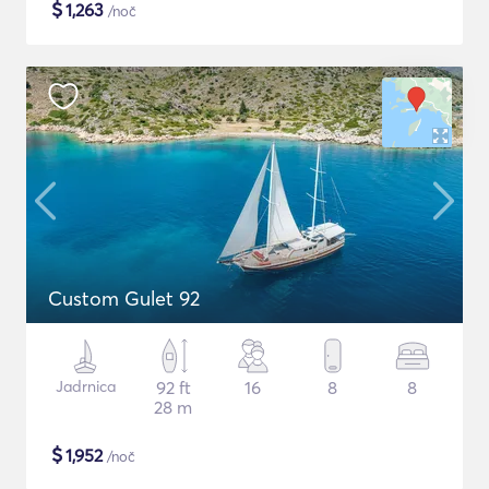
$
1,263
/noč
Custom Gulet 92
Jadrnica
92 ft
16
8
8
28 m
$
1,952
/noč