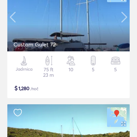
Custom Gulet 72
Jadrnica
75 ft
10
5
5
23 m
$
1,280
/noč