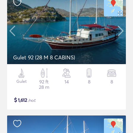
Gulet 92 (28 M 8 CABINS)
Gulet
92 ft
14
8
8
28 m
$
1,612
/noč