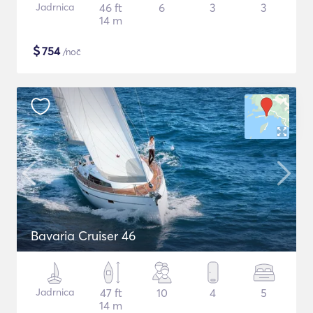
Jadrnica
46 ft
6
3
3
14 m
$
754
/noč
Bavaria Cruiser 46
Jadrnica
47 ft
10
4
5
14 m