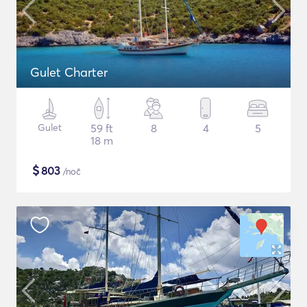
Gulet Charter
Gulet
59 ft
8
4
5
18 m
$
803
/noč