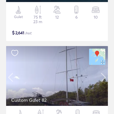
Gulet
75 ft
12
6
10
23 m
$
2,641
/noč
Custom Gulet 82