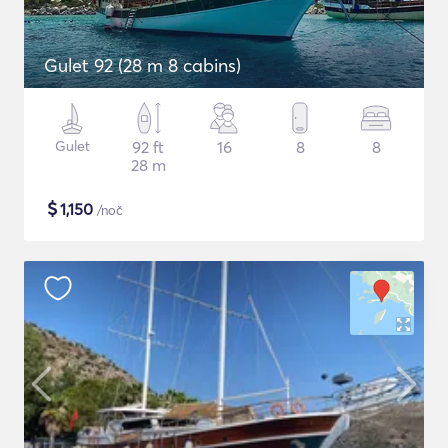
Gulet 92 (28 m 8 cabins)
Gulet
92 ft
16
8
8
28 m
$
1,150
/noč