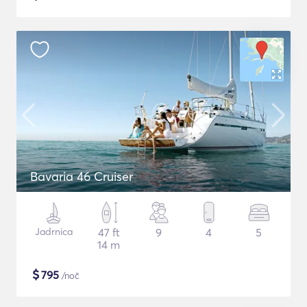
Bavaria 46 Cruiser
Jadrnica
47 ft
9
4
5
14 m
$
795
/noč