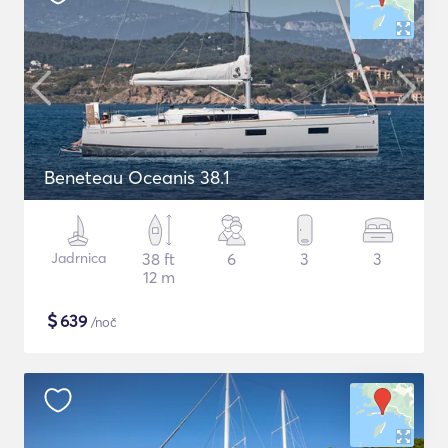
Beneteau Oceanis 38.1
Jadrnica
38 ft
6
3
3
12 m
$
639
/noč