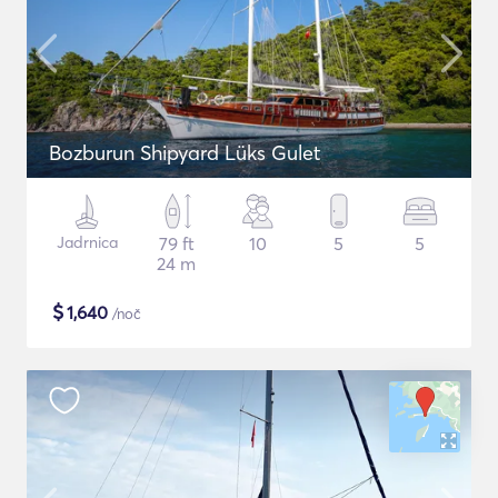
Bozburun Shipyard Lüks Gulet
Jadrnica
79 ft
10
5
5
24 m
$
1,640
/noč