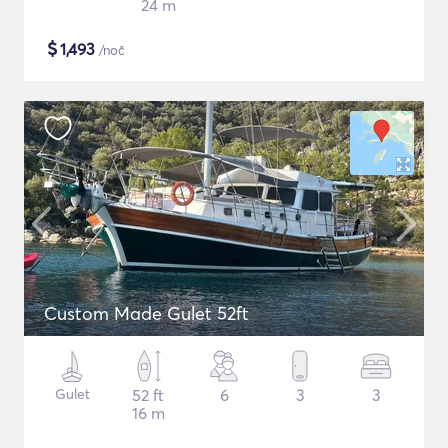
24 m
$
1,493
/noč
Custom Made Gulet 52ft
Gulet
52 ft
6
3
3
16 m