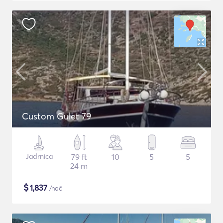
Custom Gulet 79
Jadrnica
79 ft
10
5
5
24 m
$
1,837
/noč