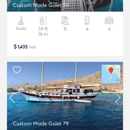
Custom Made Gulet 59
Gulet
59 ft
8
4
4
18 m
$
1,435
/noč
Custom Made Gulet 79