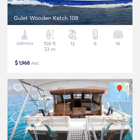
Gulet Wooden Ketch 108
Jadrnica
108 ft
12
6
16
33 m
$
1,968
/noč