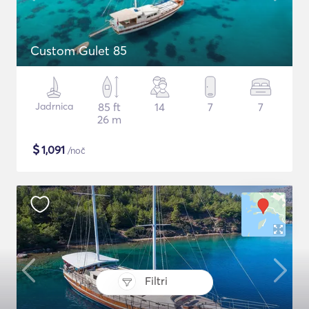
Custom Gulet 85
Jadrnica
85 ft
14
7
7
26 m
$
1,091
/noč
Filtri