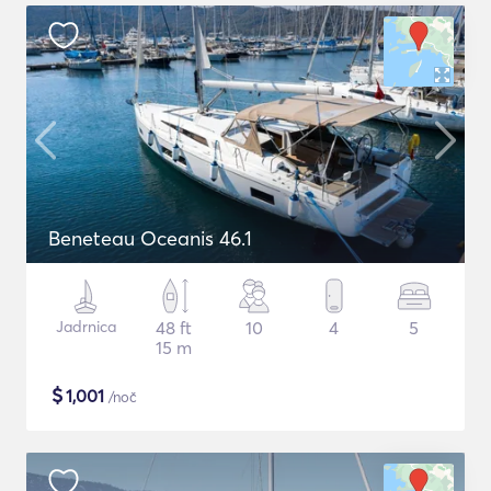
Beneteau Oceanis 46.1
Jadrnica
48 ft
10
4
5
15 m
$
1,001
/noč