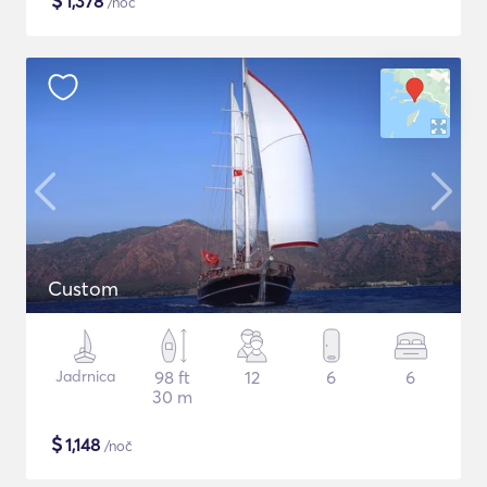
$
1,378
/noč
Custom
Jadrnica
98 ft
12
6
6
30 m
$
1,148
/noč