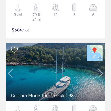
Gulet
79 ft
12
6
6
24 m
$
984
/noč
Custom Made Turkish Gulet 98