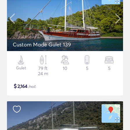
Custom Made Gulet 139
Gulet
79 ft
10
5
5
24 m
$
2,164
/noč