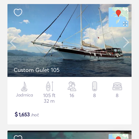
Custom Gulet 105
Jadrnica
105 ft
16
8
8
32 m
$
1,653
/noč