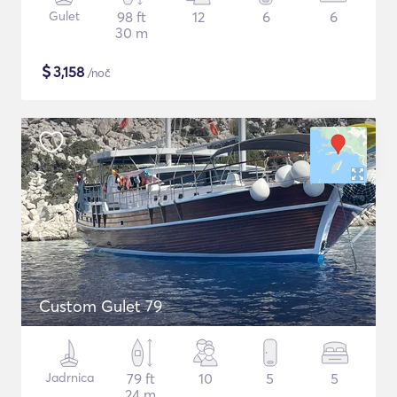
Gulet
98 ft
12
6
6
30 m
$
3,158
/noč
Custom Gulet 79
Jadrnica
79 ft
10
5
5
24 m