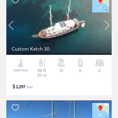
Custom Ketch 30
Jadrnica
98 ft
12
6
6
30 m
$
2,297
/noč