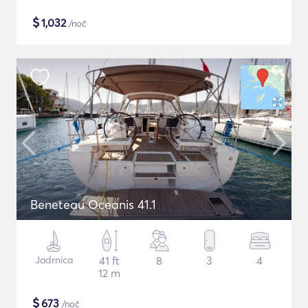
$
1,032
/noč
Beneteau Oceanis 41.1
Jadrnica
41 ft
8
3
4
12 m
$
673
/noč