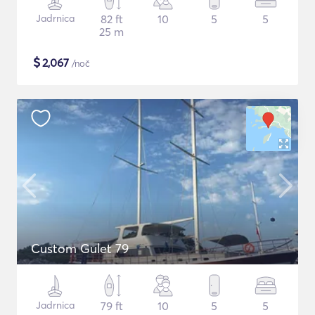
Jadrnica
82 ft
10
5
5
25 m
$
2,067
/noč
Custom Gulet 79
Jadrnica
79 ft
10
5
5