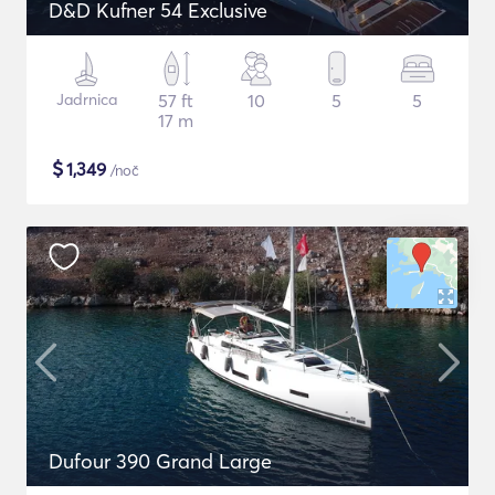
D&D Kufner 54 Exclusive
Jadrnica
57 ft
10
5
5
17 m
$
1,349
/noč
Dufour 390 Grand Large