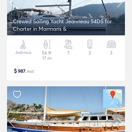
Crewed Sailing Yacht Jeanneau 54DS for
Charter in Marmaris &
Jadrnica
56 ft
7
3
3
17 m
$
987
/noč