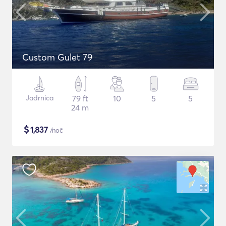
Custom Gulet 79
Jadrnica
79 ft
10
5
5
24 m
$
1,837
/noč