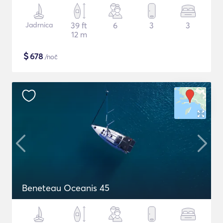
Jadrnica
39 ft
6
3
3
12 m
$
678
/noč
Beneteau Oceanis 45