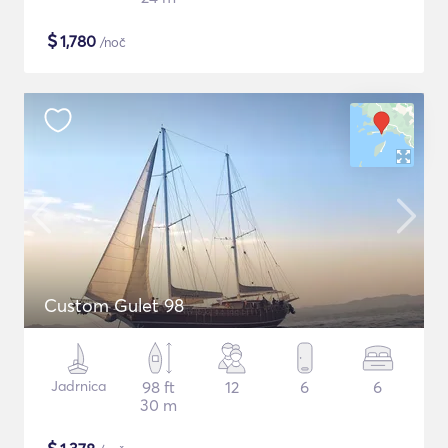
$
1,780
/noč
Custom Gulet 98
Jadrnica
98 ft
12
6
6
30 m