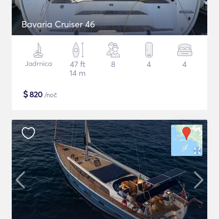
Bavaria Cruiser 46
Jadrnica
47 ft
8
4
4
14 m
$
820
/noč