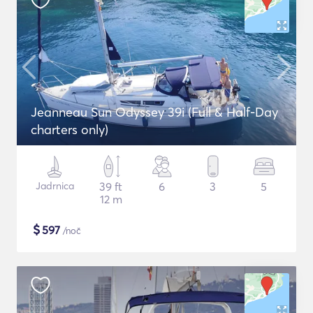
Jeanneau Sun Odyssey 39i (Full & Half-Day
charters only)
Jadrnica
39 ft
6
3
5
12 m
$
597
/noč