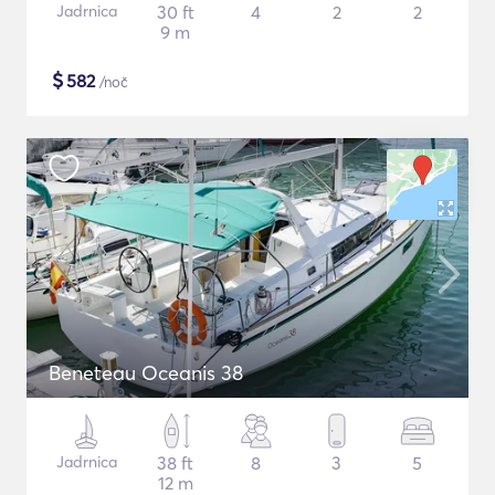
Jadrnica
30 ft
4
2
2
9 m
$
582
/noč
Beneteau Oceanis 38
Jadrnica
38 ft
8
3
5
12 m