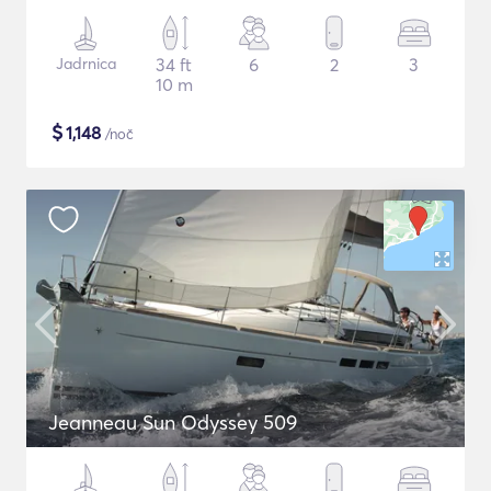
Jadrnica
34 ft
6
2
3
10 m
$
1,148
/noč
Jeanneau Sun Odyssey 509