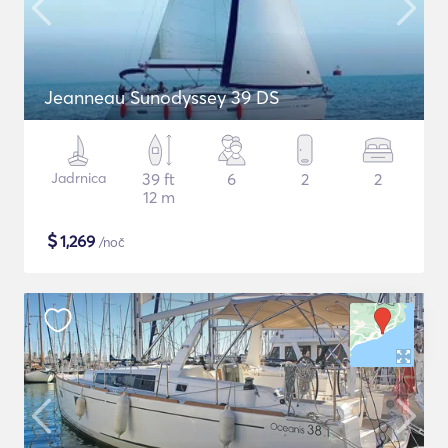
Jeanneau Sunodyssey 39 DS
Jadrnica
39 ft
6
2
2
12 m
$
1,269
/noč