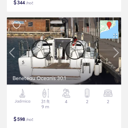
$
344
/noč
Beneteau Oceanis 30.1
Jadrnica
31 ft
4
2
2
9 m
$
598
/noč