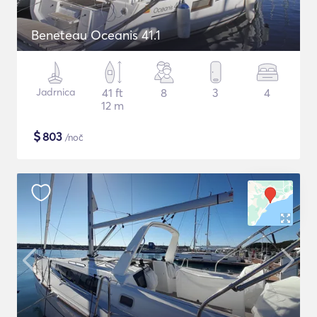
Beneteau Oceanis 41.1
Jadrnica
41 ft
8
3
4
12 m
$
803
/noč