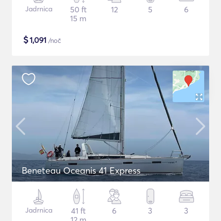
Jadrnica
50 ft
12
5
6
15 m
$
1,091
/noč
Beneteau Oceanis 41 Express
Jadrnica
41 ft
6
3
3
12 m