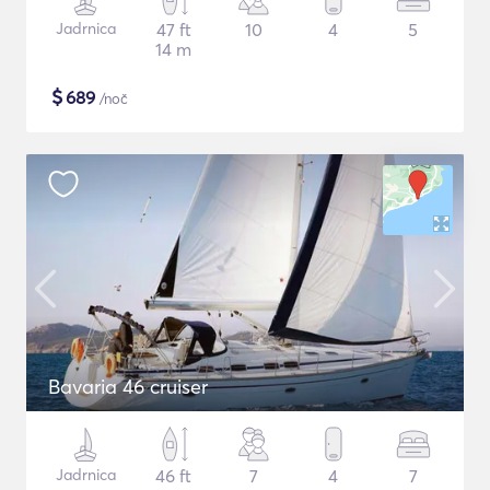
Jadrnica
47 ft
10
4
5
14 m
$
689
/noč
Bavaria 46 cruiser
Jadrnica
46 ft
7
4
7