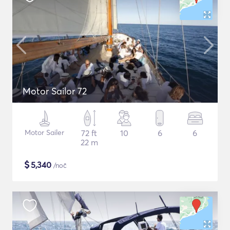
Motor Sailor 72
Motor Sailer
72 ft
10
6
6
22 m
$
5,340
/noč