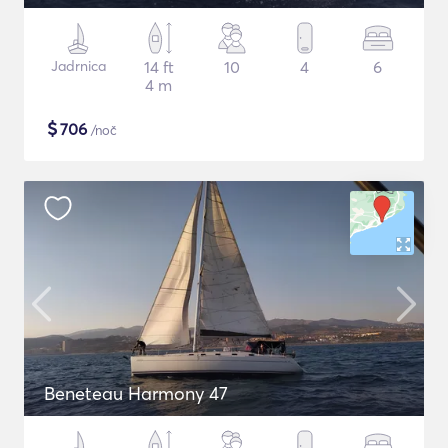
Jadrnica
14 ft
10
4
6
4 m
$
706
/noč
Beneteau Harmony 47