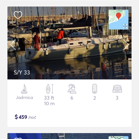
S/Y 33
Jadrnica
33 ft
6
2
3
10 m
$
459
/noč