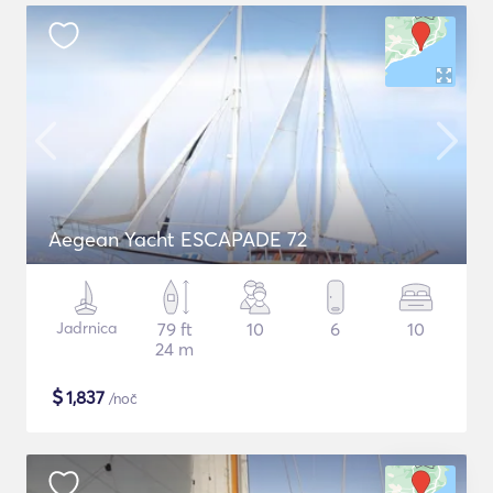
Aegean Yacht ESCAPADE 72
Jadrnica
79 ft
10
6
10
24 m
$
1,837
/noč