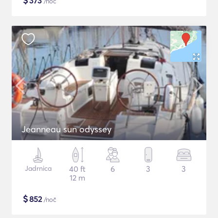
$
373
/noč
Jeanneau sun odyssey
Jadrnica
40 ft
6
3
3
12 m
$
852
/noč