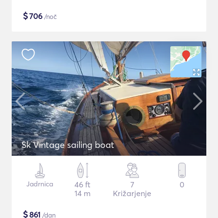
$
706
/noč
Sk Vintage sailing boat
Jadrnica
46 ft
7
0
14 m
Križarjenje
$
861
/dan