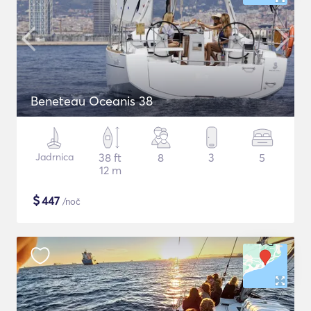
Beneteau Oceanis 38
Jadrnica
38 ft
8
3
5
12 m
$
447
/noč