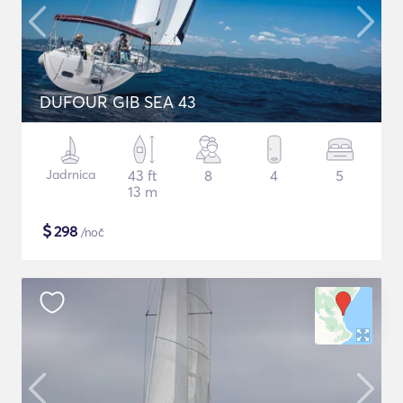
DUFOUR GIB SEA 43
Jadrnica
43 ft
8
4
5
13 m
$
298
/noč