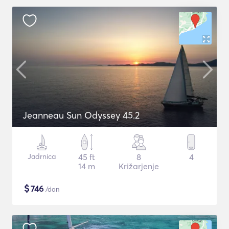
Jeanneau Sun Odyssey 45.2
Jadrnica
45 ft
8
4
14 m
Križarjenje
$
746
/dan