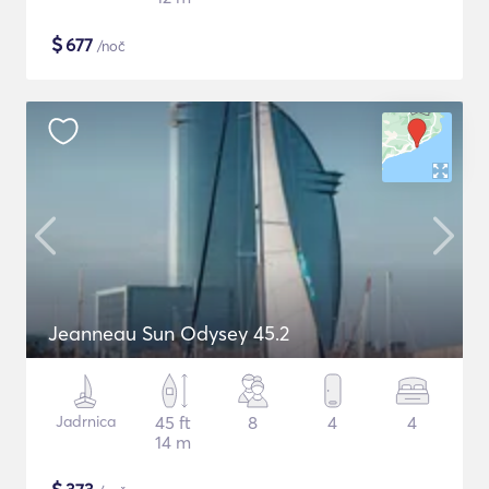
$
677
/noč
Jeanneau Sun Odysey 45.2
Jadrnica
45 ft
8
4
4
14 m