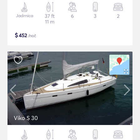
Jadrnica
37 ft
6
3
2
11 m
$
452
/noč
Viko S 30