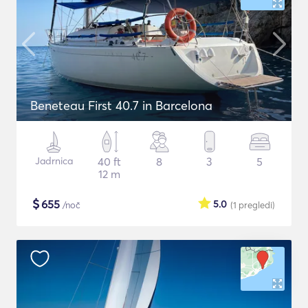
Beneteau First 40.7 in Barcelona
Jadrnica
40 ft
8
3
5
12 m
$
655
5.0
/noč
(1
pregledi
)