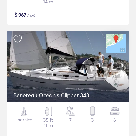
14 m
$
967
/noč
Beneteau Oceanis Clipper 343
Jadrnica
35 ft
7
3
6
11 m