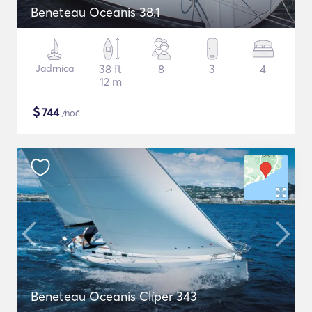
Beneteau Oceanis 38.1
Jadrnica
38 ft
8
3
4
12 m
$
744
/noč
Beneteau Oceanis Clíper 343