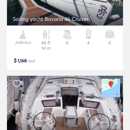
Sailing yacht Bavaria 46 Cruiser
Jadrnica
46 ft
6
4
4
14 m
$
1,168
/noč