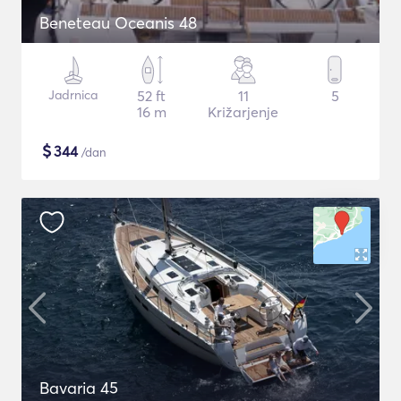
Beneteau Oceanis 48
Jadrnica
52 ft
11
5
16 m
Križarjenje
$
344
/dan
Bavaria 45