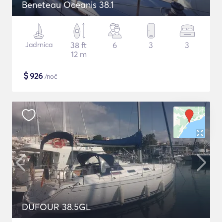
Beneteau Oceanis 38.1
Jadrnica
38 ft
6
3
3
12 m
$
926
/noč
DUFOUR 38.5GL