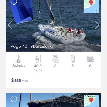
Pogo 40 in Barcelona
Jadrnica
40 ft
8
3
6
12 m
$
655
/noč