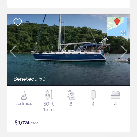
Beneteau 50
Jadrnica
50 ft
8
4
4
15 m
$
1,024
/noč