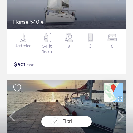
Hanse 540 e
Jadrnica
54 ft
8
3
6
16 m
$
901
/noč
Filtri