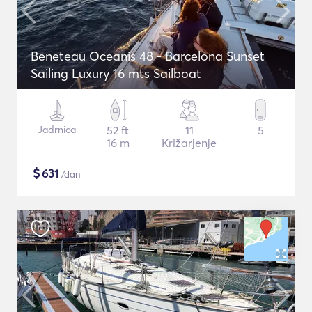
Beneteau Oceanis 48 - Barcelona Sunset
Sailing Luxury 16 mts Sailboat
Jadrnica
52 ft
11
5
16 m
Križarjenje
$
631
/dan