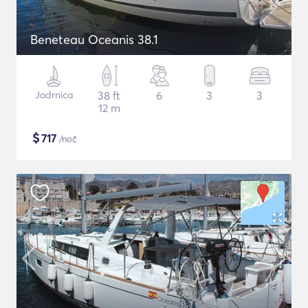
Beneteau Oceanis 38.1
Jadrnica
38 ft
6
3
3
12 m
$
717
/noč