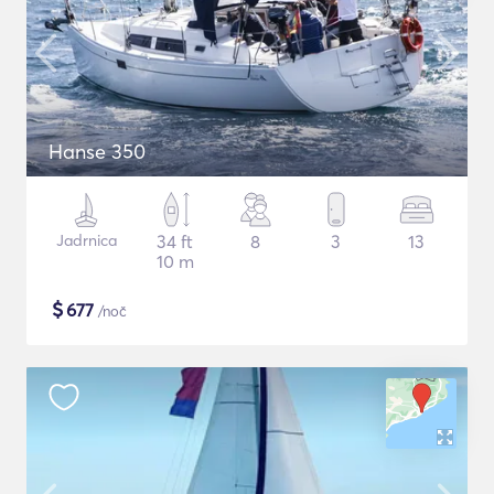
Hanse 350
Jadrnica
34 ft
8
3
13
10 m
$
677
/noč