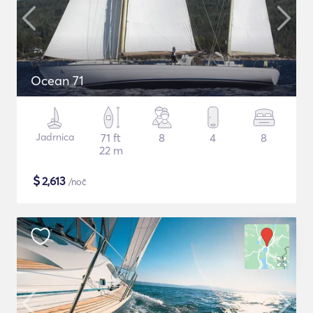
Ocean 71
Jadrnica
71 ft
8
4
8
22 m
$
2,613
/noč