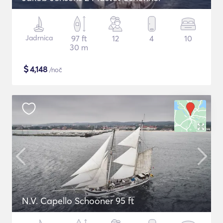
Jadrnica
97 ft
12
4
10
30 m
$
4,148
/noč
N.V. Capello Schooner 95 ft