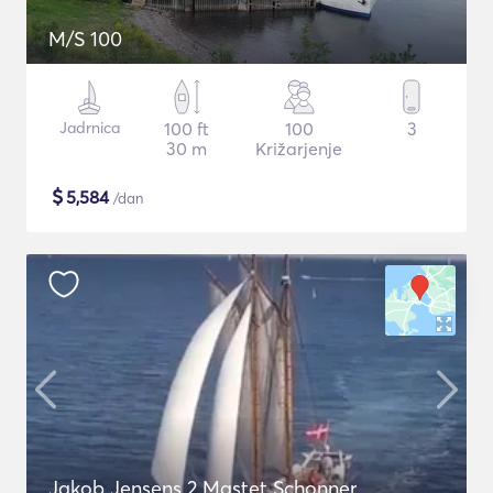
M/S 100
Jadrnica
100 ft
100
3
30 m
Križarjenje
$
5,584
/dan
Jakob Jensens 2 Mastet Schonner