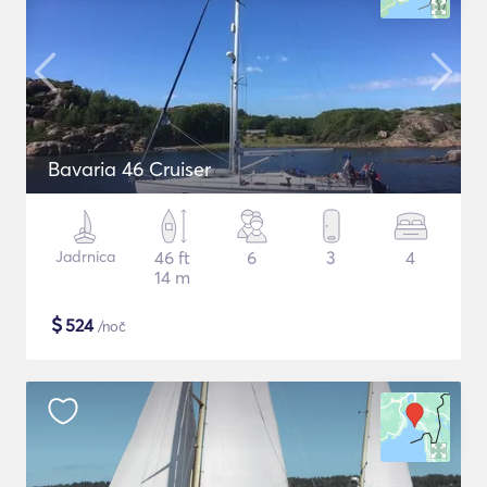
Bavaria 46 Cruiser
Jadrnica
46 ft
6
3
4
14 m
$
524
/noč