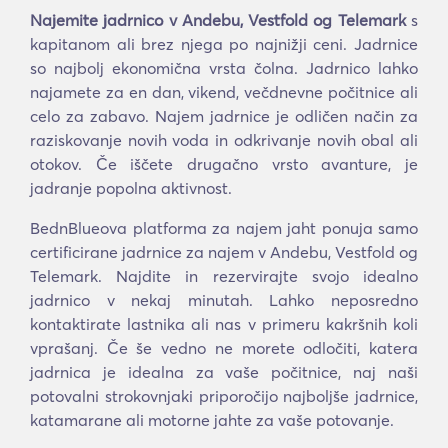
Najemite jadrnico v Andebu, Vestfold og Telemark
s
kapitanom ali brez njega po najnižji ceni. Jadrnice
so najbolj ekonomična vrsta čolna. Jadrnico lahko
najamete za en dan, vikend, večdnevne počitnice ali
celo za zabavo. Najem jadrnice je odličen način za
raziskovanje novih voda in odkrivanje novih obal ali
otokov. Če iščete drugačno vrsto avanture, je
jadranje popolna aktivnost.
BednBlueova platforma za najem jaht ponuja samo
certificirane jadrnice za najem v Andebu, Vestfold og
Telemark. Najdite in rezervirajte svojo idealno
jadrnico v nekaj minutah. Lahko neposredno
kontaktirate lastnika ali nas v primeru kakršnih koli
vprašanj. Če še vedno ne morete odločiti, katera
jadrnica je idealna za vaše počitnice, naj naši
potovalni strokovnjaki priporočijo najboljše jadrnice,
katamarane ali motorne jahte za vaše potovanje.