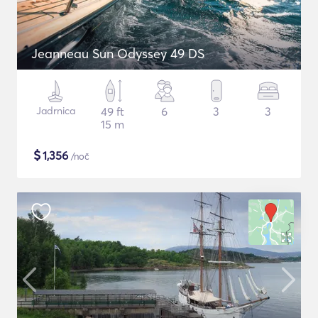
Jeanneau Sun Odyssey 49 DS
Jadrnica
49 ft
6
3
3
15 m
$
1,356
/noč