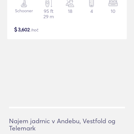
Schooner
95 ft
18
4
10
29 m
$
3,602
/noč
Najem jadrnic v Andebu, Vestfold og
Telemark