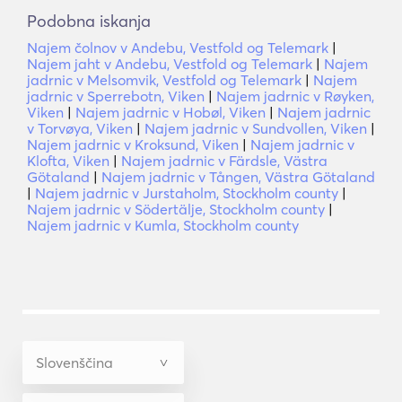
Podobna iskanja
Najem čolnov v Andebu, Vestfold og Telemark
|
Najem jaht v Andebu, Vestfold og Telemark
|
Najem
jadrnic v Melsomvik, Vestfold og Telemark
|
Najem
jadrnic v Sperrebotn, Viken
|
Najem jadrnic v Røyken,
Viken
|
Najem jadrnic v Hobøl, Viken
|
Najem jadrnic
v Torvøya, Viken
|
Najem jadrnic v Sundvollen, Viken
|
Najem jadrnic v Kroksund, Viken
|
Najem jadrnic v
Klofta, Viken
|
Najem jadrnic v Färdsle, Västra
Götaland
|
Najem jadrnic v Tången, Västra Götaland
|
Najem jadrnic v Jurstaholm, Stockholm county
|
Najem jadrnic v Södertälje, Stockholm county
|
Najem jadrnic v Kumla, Stockholm county