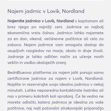
Najem jadrnic v Lovik, Nordland
Najemite jadrnico v Lovik, Nordland
s kapitanom ali
brez njega po najnižji ceni. Jadrnice so najbolj
ekonomična vrsta čolnov. Jadrnico lahko najamete
za en dan, vikend, večdnevne počitnice ali celo za
zabavo. Najem jadrnice vam omogoča dostop do
osupljivih razgledov na morje, obalo in divje živali.
Jadranje je lahko odličen način za učenje novih
veščin in vadbo obstoječih znanj.
BednBlueova platforma za najem jaht ponuja samo
certificirane jadrnice za najem v Lovik, Nordland.
Najdite in rezervirajte svojo idealno jadrnico v nekaj
minutah. Lahko neposredno kontaktirate lastnika ali
nas v primeru kakršnih koli vprašanj. Če še vedno ne
morete odločiti, katera jadrnica je idealna za vaše
počitnice, naj naši potovalni strokovnjaki priporočijo