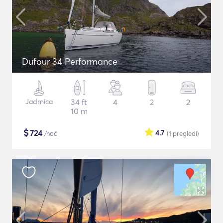
Dufour 34 Performance
Jadrnica
34 ft
4
2
2
10 m
$
724
4.7
/noč
(1
pregledi
)