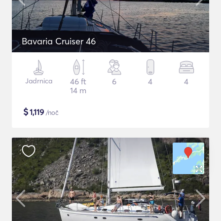
Bavaria Cruiser 46
Jadrnica
46 ft
6
4
4
14 m
$
1,119
/noč