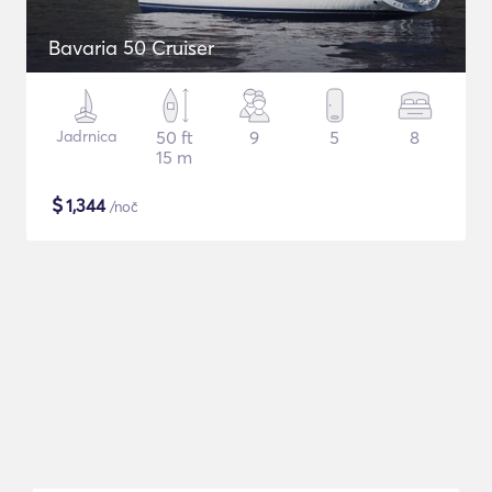
Bavaria 50 Cruiser
Jadrnica
50 ft
9
5
8
15 m
$
1,344
/noč