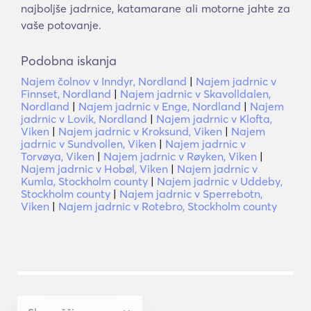
najboljše jadrnice, katamarane ali motorne jahte za
vaše potovanje.
Podobna iskanja
Najem čolnov v Inndyr, Nordland
|
Najem jadrnic v
Finnset, Nordland
|
Najem jadrnic v Skavolldalen,
Nordland
|
Najem jadrnic v Enge, Nordland
|
Najem
jadrnic v Lovik, Nordland
|
Najem jadrnic v Klofta,
Viken
|
Najem jadrnic v Kroksund, Viken
|
Najem
jadrnic v Sundvollen, Viken
|
Najem jadrnic v
Torvøya, Viken
|
Najem jadrnic v Røyken, Viken
|
Najem jadrnic v Hobøl, Viken
|
Najem jadrnic v
Kumla, Stockholm county
|
Najem jadrnic v Uddeby,
Stockholm county
|
Najem jadrnic v Sperrebotn,
Viken
|
Najem jadrnic v Rotebro, Stockholm county