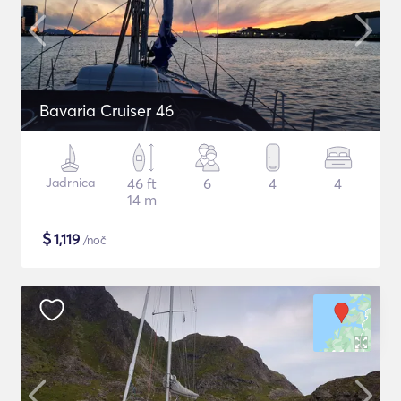
Bavaria Cruiser 46
Jadrnica
46 ft
6
4
4
14 m
$
1,119
/noč