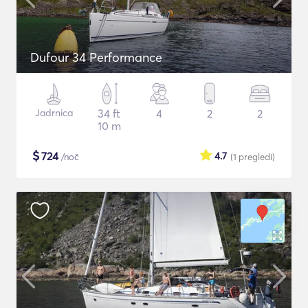
Dufour 34 Performance
Jadrnica
34 ft
4
2
2
10 m
$
724
4.7
/noč
(1
pregledi
)