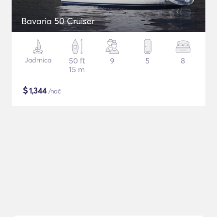
Bavaria 50 Cruiser
Jadrnica
50 ft
9
5
8
15 m
$
1,344
/noč