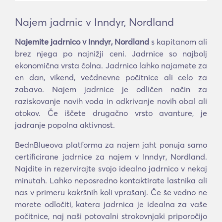
Najem jadrnic v Inndyr, Nordland
Najemite jadrnico v Inndyr, Nordland
s kapitanom ali
brez njega po najnižji ceni. Jadrnice so najbolj
ekonomična vrsta čolna. Jadrnico lahko najamete za
en dan, vikend, večdnevne počitnice ali celo za
zabavo. Najem jadrnice je odličen način za
raziskovanje novih voda in odkrivanje novih obal ali
otokov. Če iščete drugačno vrsto avanture, je
jadranje popolna aktivnost.
BednBlueova platforma za najem jaht ponuja samo
certificirane jadrnice za najem v Inndyr, Nordland.
Najdite in rezervirajte svojo idealno jadrnico v nekaj
minutah. Lahko neposredno kontaktirate lastnika ali
nas v primeru kakršnih koli vprašanj. Če še vedno ne
morete odločiti, katera jadrnica je idealna za vaše
počitnice, naj naši potovalni strokovnjaki priporočijo