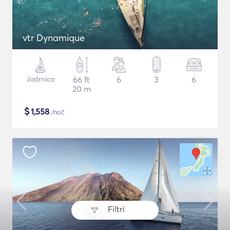
vtr Dynamique
Jadrnica
66 ft
6
3
6
20 m
$
1,558
/noč
Filtri