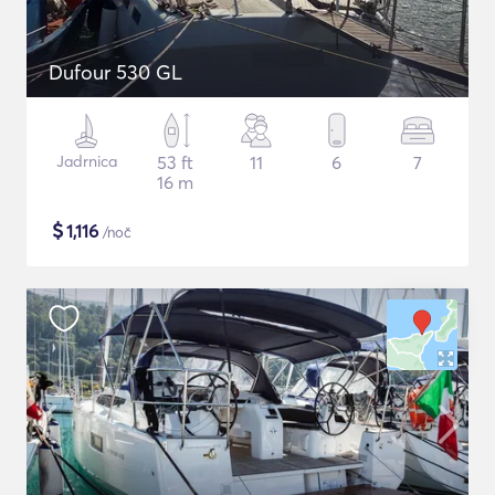
Dufour 530 GL
Jadrnica
53 ft
11
6
7
16 m
$
1,116
/noč