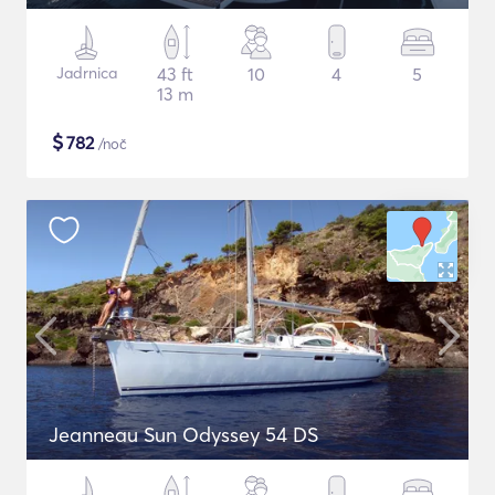
Jadrnica
43 ft
10
4
5
13 m
$
782
/noč
Jeanneau Sun Odyssey 54 DS