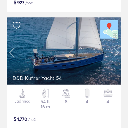
$
927
/noč
D&D Kufner Yacht 54
Jadrnica
54 ft
8
4
4
16 m
$
1,770
/noč