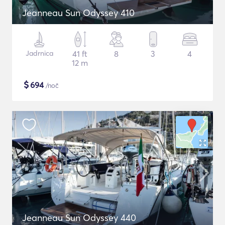
Jeanneau Sun Odyssey 410
Jadrnica
41 ft
8
3
4
12 m
$
694
/noč
Jeanneau Sun Odyssey 440