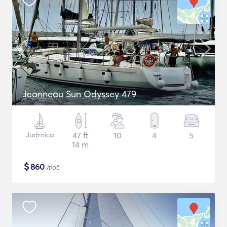
Jeanneau Sun Odyssey 479
Jadrnica
47 ft
10
4
5
14 m
$
860
/noč