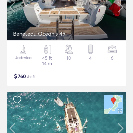
Beneteau Oceanis 45
Jadrnica
45 ft
10
4
6
14 m
$
760
/noč