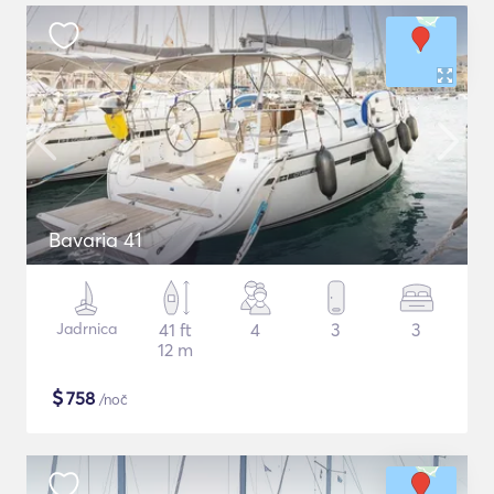
Bavaria 41
Jadrnica
41 ft
4
3
3
12 m
$
758
/noč