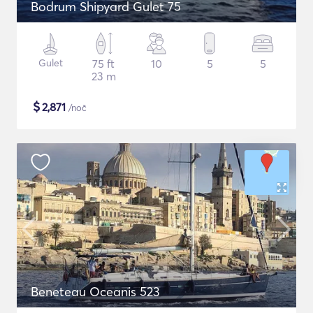
Bodrum Shipyard Gulet 75
Gulet
75 ft
10
5
5
23 m
$
2,871
/noč
Beneteau Oceanis 523