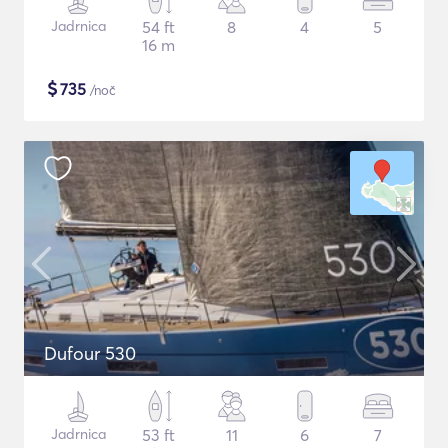
Jadrnica
54 ft
8
4
5
16 m
$
735
/noč
Dufour 530
Jadrnica
53 ft
11
6
7