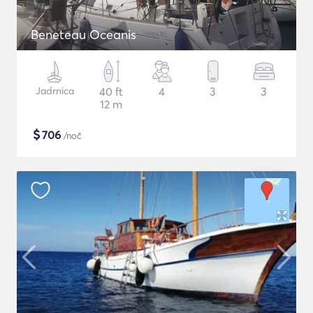
Beneteau Oceanis
Jadrnica
40 ft
4
3
3
12 m
$
706
/noč