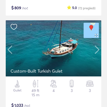
$
809
5.0
/noč
(72
pregledi
)
Custom-Built Turkish Gulet
Gulet
49 ft
4
3
3
15 m
$
1,033
/noč