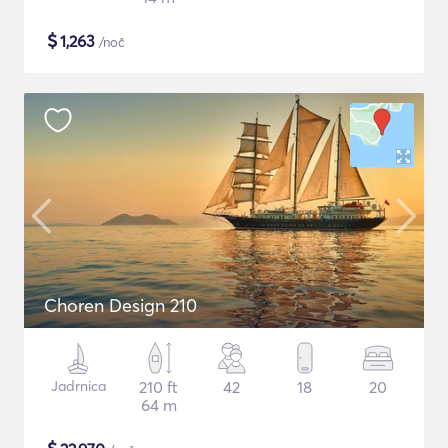
$
1,263
/noč
Choren Design 210
Jadrnica
210 ft
42
18
20
64 m