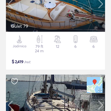
Gulet 79
Jadrnica
79 ft
12
6
6
24 m
$
2,419
/noč