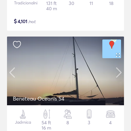
Tradicionalni
131 ft
30
11
18
40 m
$
4,101
/noč
Beneteau Oceanis 54
Jadrnica
54 ft
8
3
4
16 m