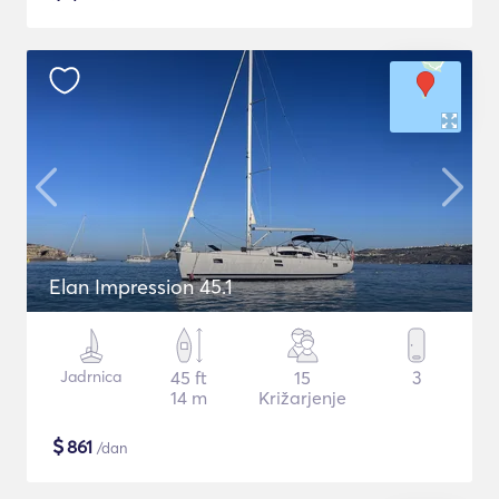
Elan Impression 45.1
Jadrnica
45 ft
15
3
14 m
Križarjenje
$
861
/dan