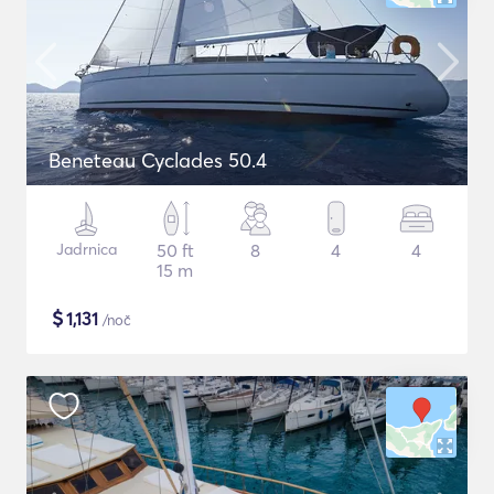
Beneteau Cyclades 50.4
Jadrnica
50 ft
8
4
4
15 m
$
1,131
/noč