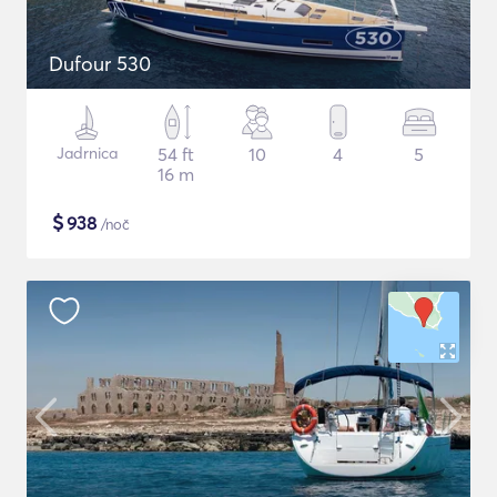
Dufour 530
Jadrnica
54 ft
10
4
5
16 m
$
938
/noč