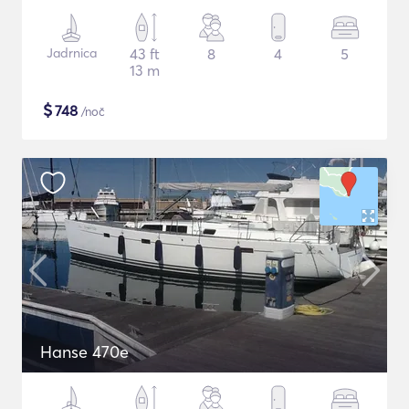
Jadrnica
43 ft
8
4
5
13 m
$
748
/noč
Hanse 470e