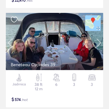
$
22,970
/noč
Beneteau Cyclades 39
Jadrnica
38 ft
6
3
3
12 m
$
574
/noč