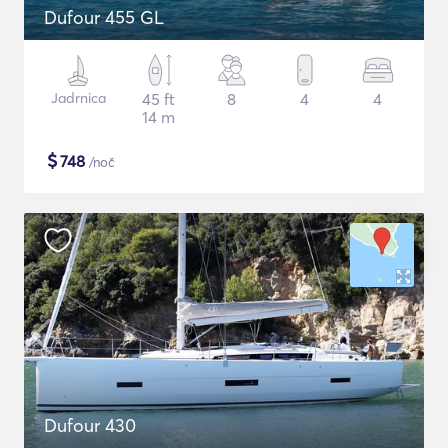
Dufour 455 GL
Jadrnica
45 ft
8
4
4
14 m
$
748
/noč
Dufour 430