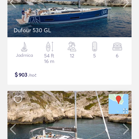
Dufour 530 GL
Jadrnica
54 ft
12
5
6
16 m
$
903
/noč