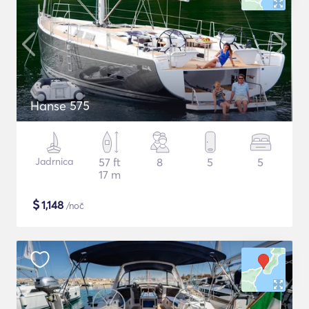
Hanse 575
Jadrnica
57 ft
8
5
5
17 m
$
1,148
/noč