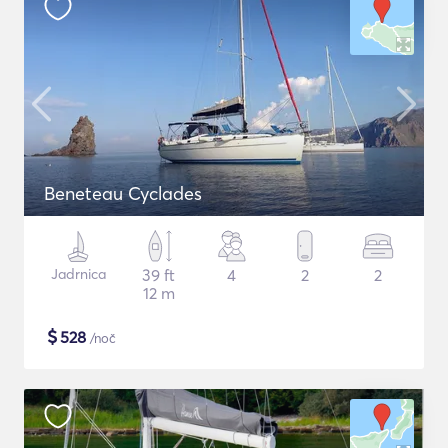
Beneteau Cyclades
Jadrnica
39 ft
4
2
2
12 m
$
528
/noč