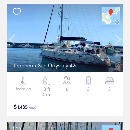
Jeanneau Sun Odyssey 42i
Jadrnica
13 ft
6
3
3
4 m
$
1,435
/noč