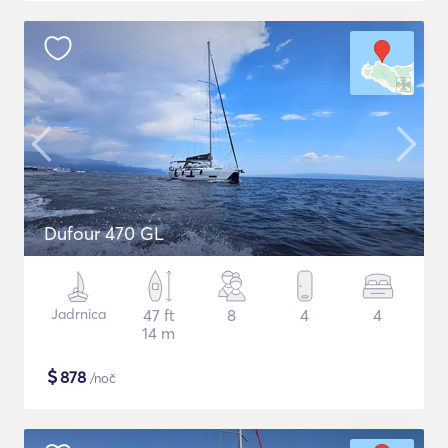
Dufour 470 GL
Jadrnica
47 ft
8
4
4
14 m
$
878
/noč