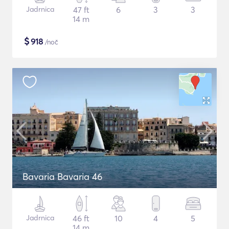
Jadrnica
47 ft
6
3
3
14 m
$
918
/noč
Bavaria Bavaria 46
Jadrnica
46 ft
10
4
5
14 m