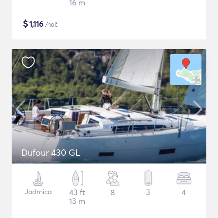
16 m
$
1,116
/noč
Dufour 430 GL
Jadrnica
43 ft
8
3
4
13 m