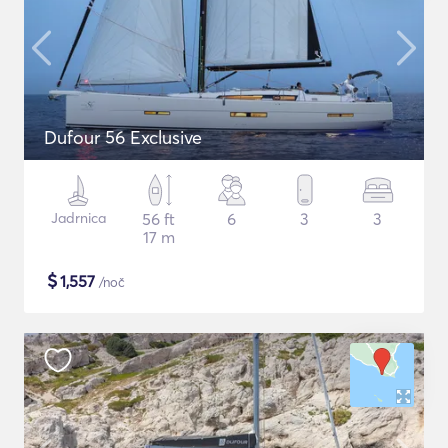
Dufour 56 Exclusive
Jadrnica
56 ft
6
3
3
17 m
$
1,557
/noč