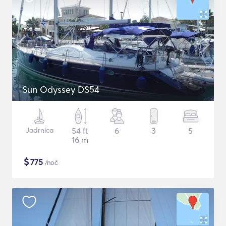
Sun Odyssey DS54
Jadrnica
54 ft
6
3
5
16 m
$
775
/noč