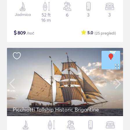
Jadrnica
52 ft
6
3
3
16 m
$
809
5.0
/noč
(25
pregledi
)
Picchiotti Tallship Historic Brigantine