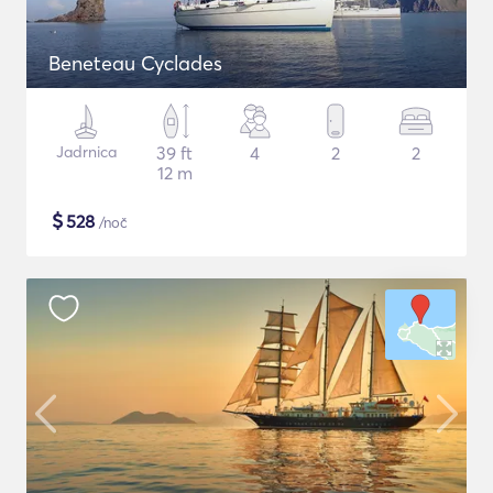
Beneteau Cyclades
Jadrnica
39 ft
4
2
2
12 m
$
528
/noč