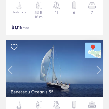
Jadrnica
53 ft
11
6
7
16 m
$
1,116
/noč
Beneteau Oceanis 55