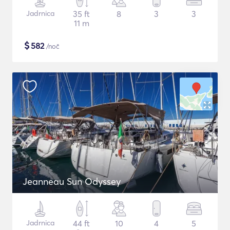
Jadrnica
35 ft
8
3
3
11 m
$
582
/noč
Jeanneau Sun Odyssey
Jadrnica
44 ft
10
4
5