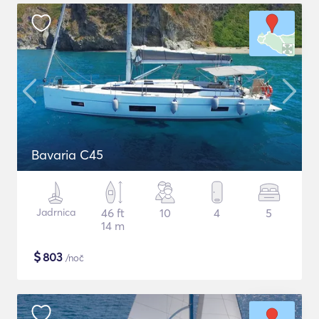
Bavaria C45
Jadrnica
46 ft
10
4
5
14 m
$
803
/noč