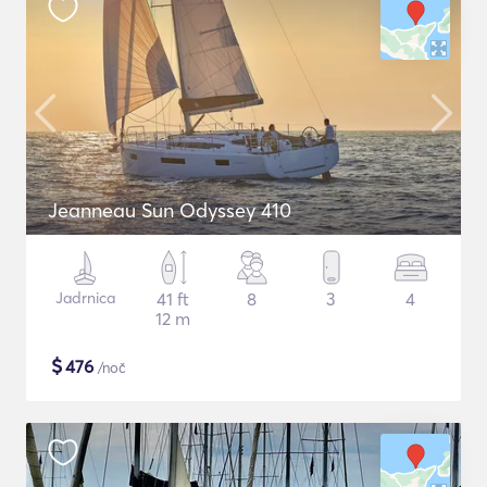
Jeanneau Sun Odyssey 410
Jadrnica
41 ft
8
3
4
12 m
$
476
/noč