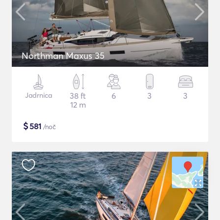
Northman Maxus 35
Jadrnica
38 ft
6
3
3
12 m
$
581
/noč