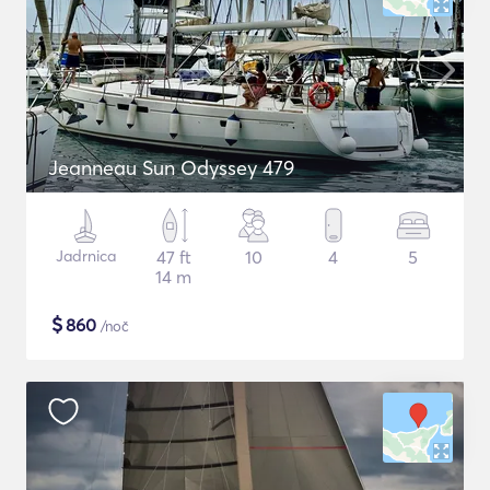
Jeanneau Sun Odyssey 479
Jadrnica
47 ft
10
4
5
14 m
$
860
/noč