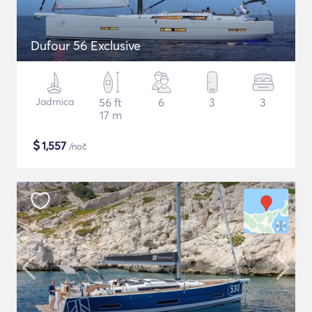
Dufour 56 Exclusive
Jadrnica
56 ft
6
3
3
17 m
$
1,557
/noč