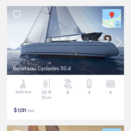
Beneteau Cyclades 50.4
Jadrnica
50 ft
8
4
4
15 m
$
1,131
/noč