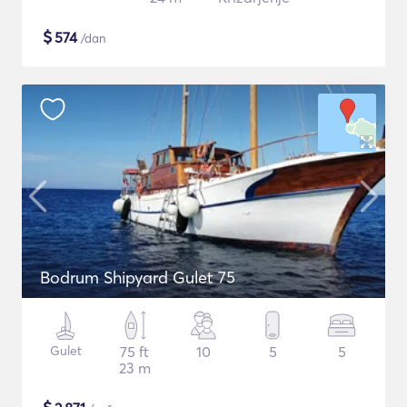
$
574
/dan
Bodrum Shipyard Gulet 75
Gulet
75 ft
10
5
5
23 m