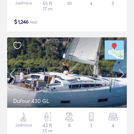
Jadrnica
55 ft
10
4
5
17 m
$
1,246
/noč
Dufour 430 GL
Jadrnica
43 ft
8
3
4
13 m