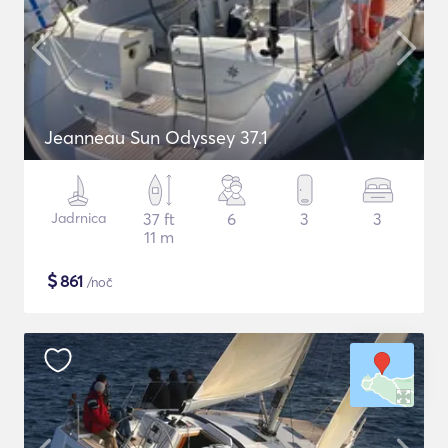
Jeanneau Sun Odyssey 37.1
Jadrnica
37 ft
6
3
3
11 m
$
861
/noč