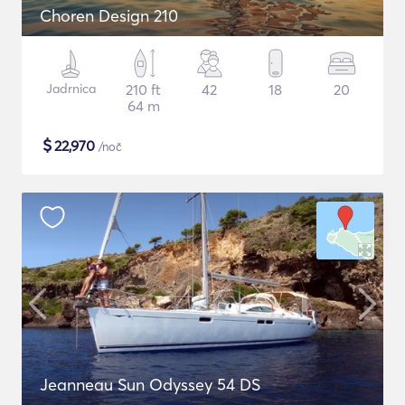
Choren Design 210
Jadrnica
210 ft
42
18
20
64 m
$
22,970
/noč
Jeanneau Sun Odyssey 54 DS