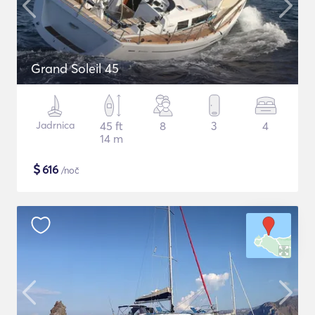
Grand Soleil 45
Jadrnica
45 ft
8
3
4
14 m
$
616
/noč