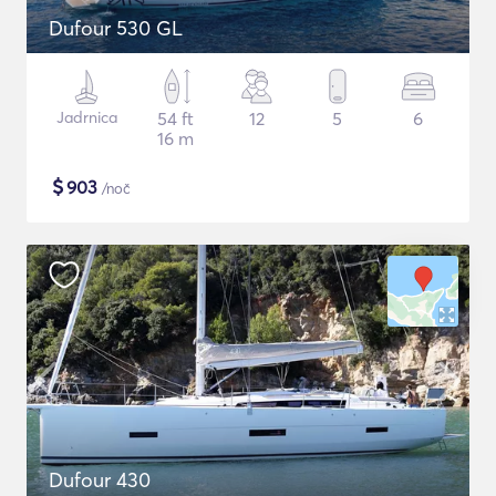
Dufour 530 GL
Jadrnica
54 ft
12
5
6
16 m
$
903
/noč
Dufour 430