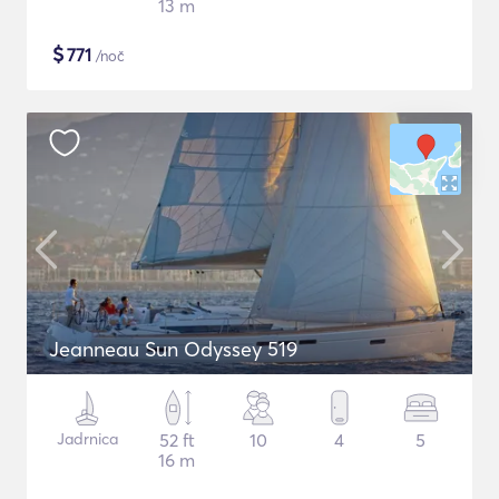
13 m
$
771
/noč
Jeanneau Sun Odyssey 519
Jadrnica
52 ft
10
4
5
16 m