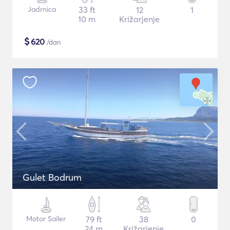
Jadrnica
33 ft
12
1
10 m
Križarjenje
$
620
/dan
Gulet Bodrum
Motor Sailer
79 ft
38
0
24 m
Križarjenje