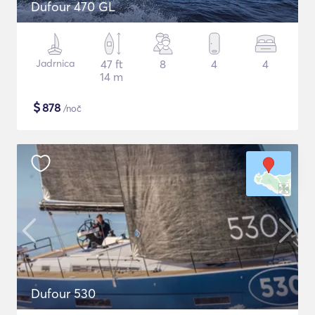
Dufour 470 GL
Jadrnica
47 ft
8
4
4
14 m
$
878
/noč
Dufour 530