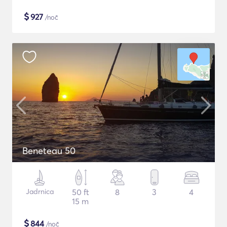
$
927
/noč
Beneteau 50
Jadrnica
50 ft
8
3
4
15 m
$
844
/noč