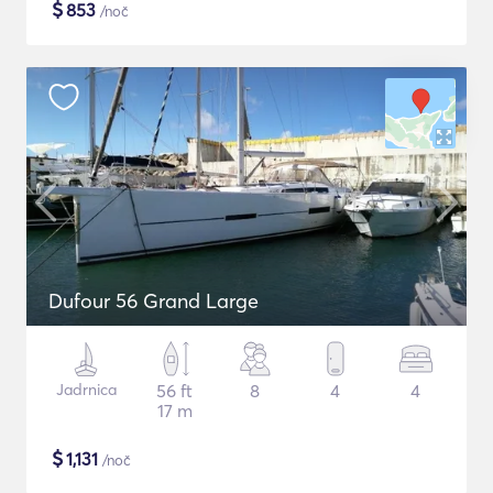
$
853
/noč
Dufour 56 Grand Large
Jadrnica
56 ft
8
4
4
17 m
$
1,131
/noč