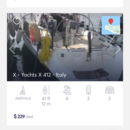
X - Yachts X 412 - Italy
Jadrnica
41 ft
6
3
3
12 m
$
229
/noč