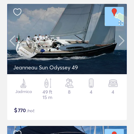
Jeanneau Sun Odyssey 49
Jadrnica
49 ft
8
4
4
15 m
$
770
/noč