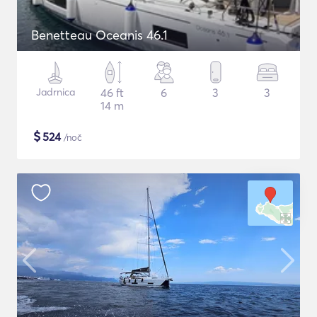
Benetteau Oceanis 46.1
Jadrnica
46 ft
6
3
3
14 m
$
524
/noč