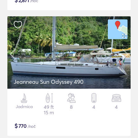
$
2,871
/noč
Jeanneau Sun Odyssey 490
Jadrnica
49 ft
8
4
4
15 m
$
770
/noč