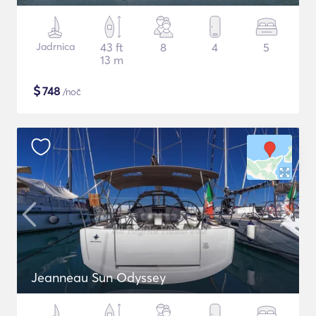
Jadrnica
43 ft
8
4
5
13 m
$
748
/noč
Jeanneau Sun Odyssey