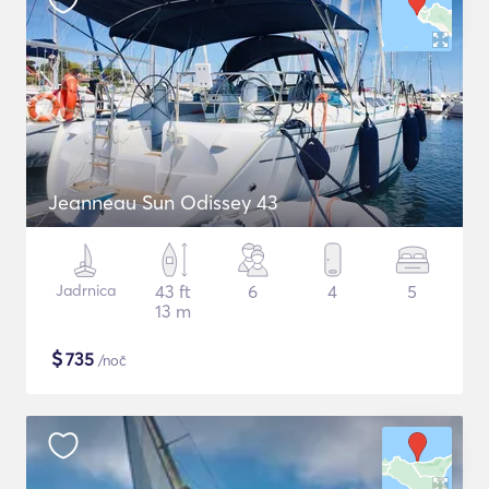
Jeanneau Sun Odissey 43
Jadrnica
43 ft
6
4
5
13 m
$
735
/noč