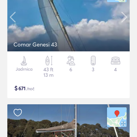
Comar Genesi 43
Jadrnica
43 ft
6
3
4
13 m
$
671
/noč