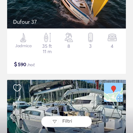
Dufour 37
Jadrnica
35 ft
8
3
4
11 m
$
590
/noč
Filtri