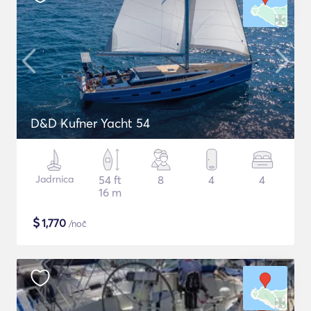
D&D Kufner Yacht 54
Jadrnica
54 ft
8
4
4
16 m
$
1,770
/noč