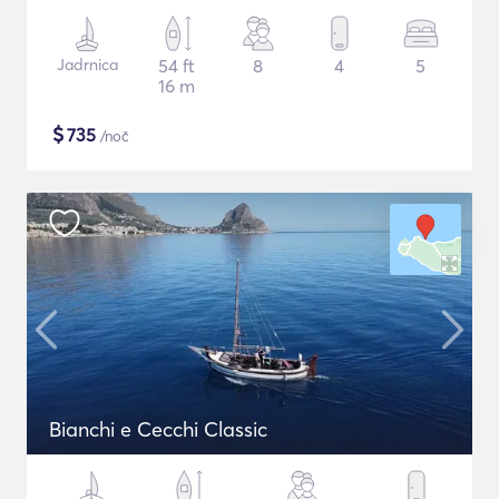
Jadrnica
54 ft
8
4
5
16 m
$
735
/noč
Bianchi e Cecchi Classic