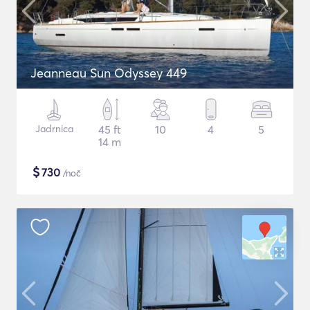
Jeanneau Sun Odyssey 449
Jadrnica
45 ft
10
4
5
14 m
$
730
/noč