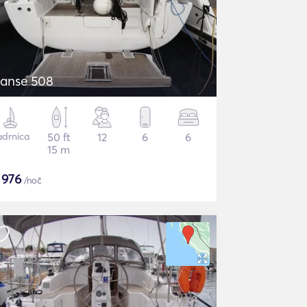
anse 508
adrnica
50 ft
12
6
6
15 m
$
976
/noč