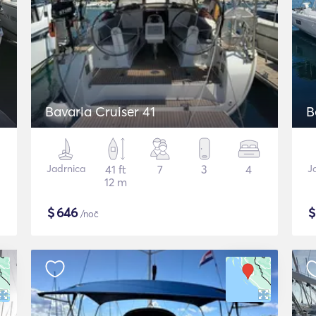
Bavaria Cruiser 41
B
Jadrnica
41 ft
7
3
4
J
12 m
$
646
/noč