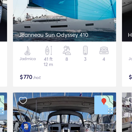
Jeanneau Sun Odyssey 410
H
Jadrnica
41 ft
8
3
4
J
12 m
$
770
/noč