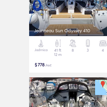
Jeanneau Sun Odyssey 410
Jadrnica
41 ft
8
3
4
12 m
$
778
/noč