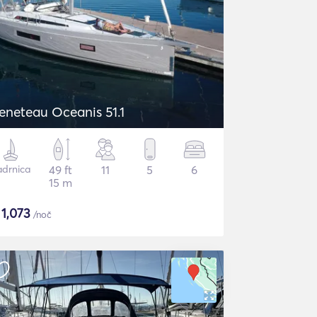
eneteau Oceanis 51.1
adrnica
49 ft
11
5
6
15 m
$
1,073
/noč