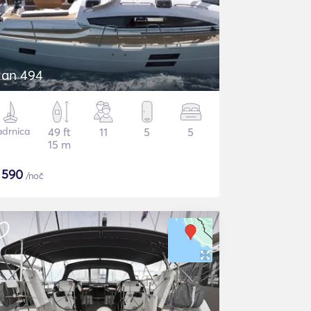
lan 494
adrnica
49 ft
11
5
5
15 m
$
590
/noč