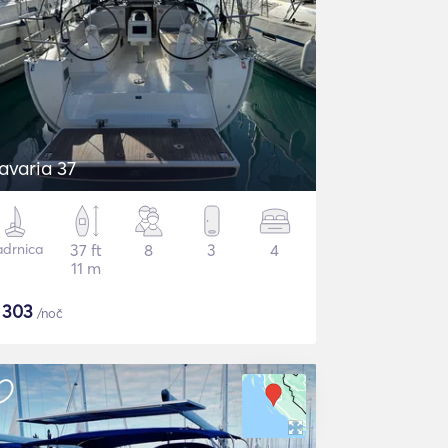
avaria 37
adrnica
37 ft
8
3
4
11 m
$
303
/noč