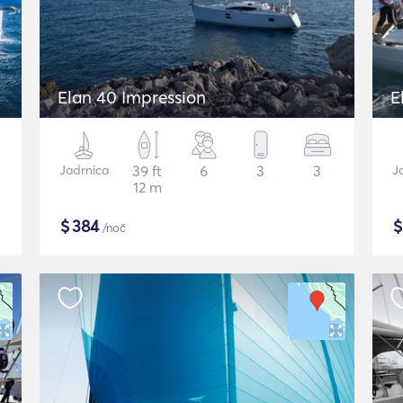
Elan 40 Impression
E
Jadrnica
39 ft
6
3
3
J
12 m
$
384
/noč