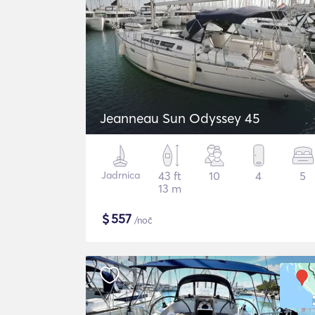
Jeanneau Sun Odyssey 45
Jadrnica
43 ft
10
4
5
13 m
$
557
/noč