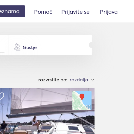
seznama
Pomoč
Prijavite se
Prijava
Gostje
razvrstite po:
>