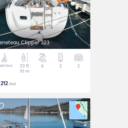
eneteau Clipper 323
adrnica
33 ft
6
2
2
10 m
$
212
/noč