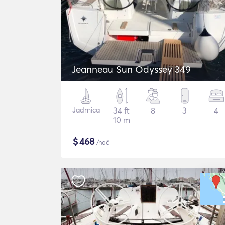
Jeanneau Sun Odyssey 349
Jadrnica
34 ft
8
3
4
10 m
$
468
/noč