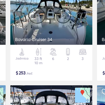
Bavaria Cruiser 34
B
Jadrnica
33 ft
6
2
3
J
10 m
$
253
/noč