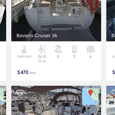
Bavaria Cruiser 36
B
Jadrnica
36 ft
8
3
4
J
11 m
$
470
/noč