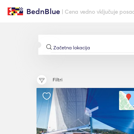
BednBlue
| Cena vedno vključuje posa
Filtri