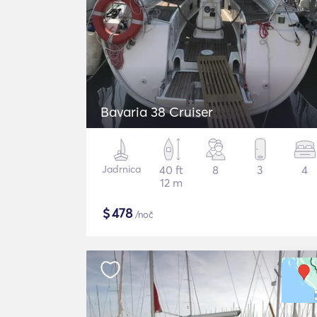
Bavaria 38 Cruiser
Jadrnica
40 ft
8
3
4
12 m
$
478
/noč