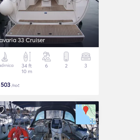
avaria 33 Cruiser
adrnica
34 ft
6
2
3
10 m
$
503
/noč