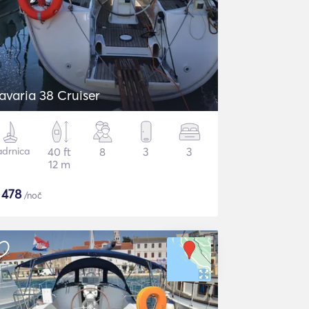
avaria 38 Cruiser
adrnica
40 ft
8
3
3
12 m
$
478
/noč