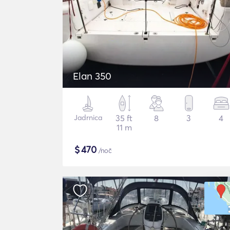
Elan 350
Jadrnica
35 ft
8
3
4
11 m
$
470
/noč