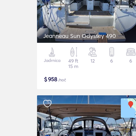
Jeanneau Sun Odyssey 490
Jadrnica
49 ft
12
6
6
15 m
$
958
/noč