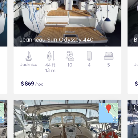
Jeanneau Sun Odyssey 440
B
Jadrnica
44 ft
10
4
5
J
13 m
$
869
/noč