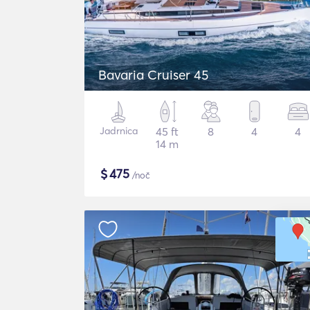
Bavaria Cruiser 45
Jadrnica
45 ft
8
4
4
14 m
$
475
/noč