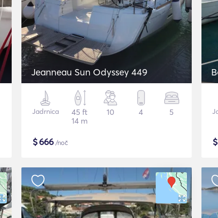
Jeanneau Sun Odyssey 449
B
Jadrnica
45 ft
10
4
5
J
14 m
$
666
/noč