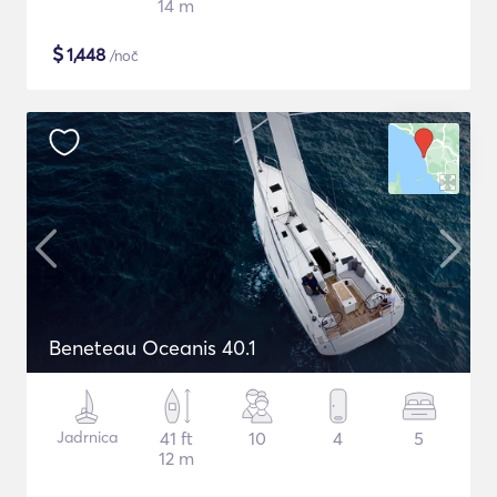
14 m
$
1,448
/noč
Beneteau Oceanis 40.1
Jadrnica
41 ft
10
4
5
12 m