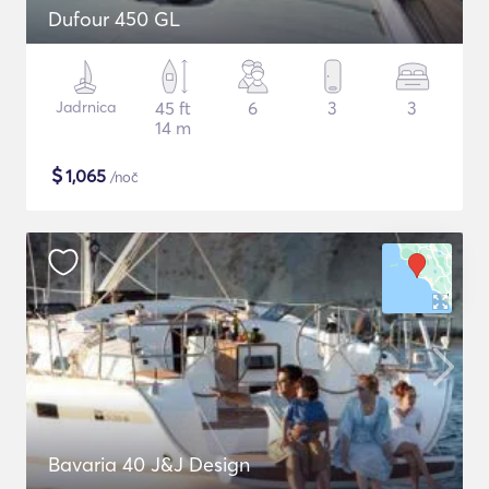
Dufour 450 GL
Jadrnica
45 ft
6
3
3
14 m
$
1,065
/noč
Bavaria 40 J&J Design