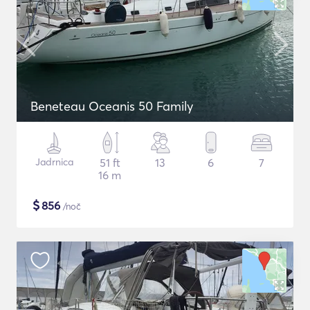
Beneteau Oceanis 50 Family
Jadrnica
51 ft
13
6
7
16 m
$
856
/noč