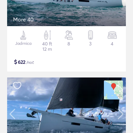
More 40
Jadrnica
40 ft
8
3
4
12 m
$
622
/noč