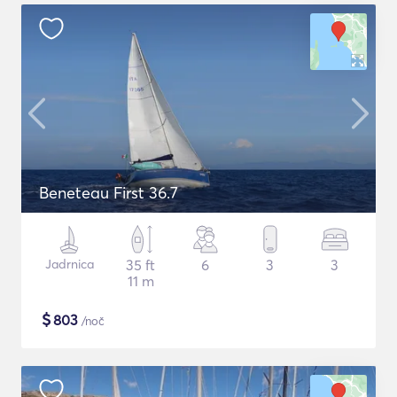
Beneteau First 36.7
Jadrnica
35 ft
6
3
3
11 m
$
803
/noč