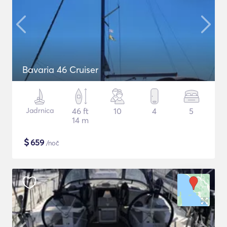
Bavaria 46 Cruiser
Jadrnica
46 ft
10
4
5
14 m
$
659
/noč