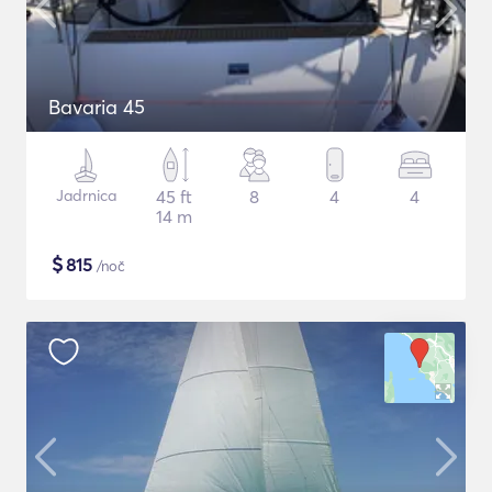
Bavaria 45
Jadrnica
45 ft
8
4
4
14 m
$
815
/noč