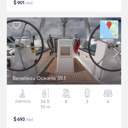
$
901
/noč
Beneteau Oceanis 35.1
Jadrnica
34 ft
8
3
4
10 m
$
693
/noč