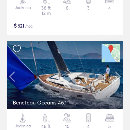
Jadrnica
38 ft
8
3
4
12 m
$
621
/noč
Beneteau Oceanis 46.1
Jadrnica
46 ft
10
4
5