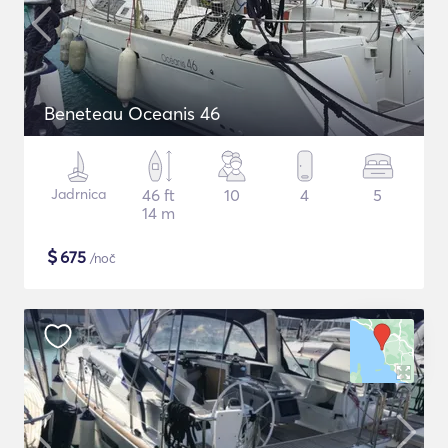
Beneteau Oceanis 46
Jadrnica
46 ft
10
4
5
14 m
$
675
/noč