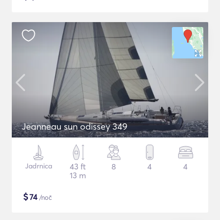
Jeanneau sun odissey 349
Jadrnica
43 ft
8
4
4
13 m
$
74
/noč