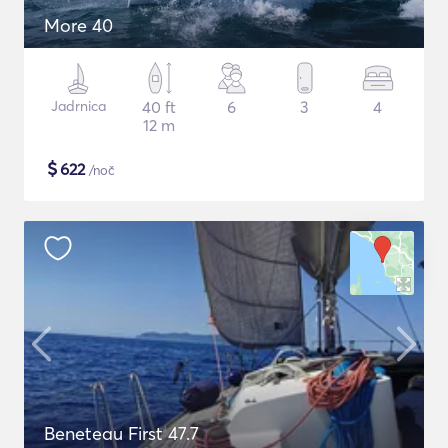
More 40
Jadrnica
40 ft
6
3
4
12 m
$
622
/noč
Beneteau First 47.7