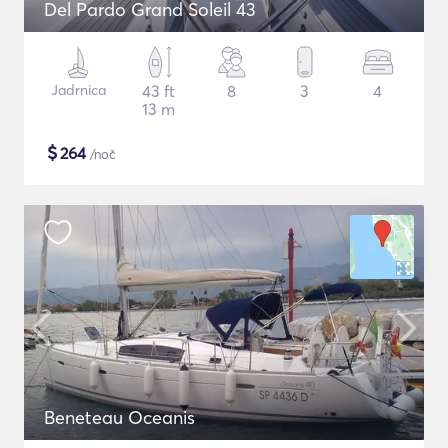
Del Pardo Grand Soleil 43
Jadrnica
43 ft
8
3
4
13 m
$
264
/noč
Beneteau Oceanis