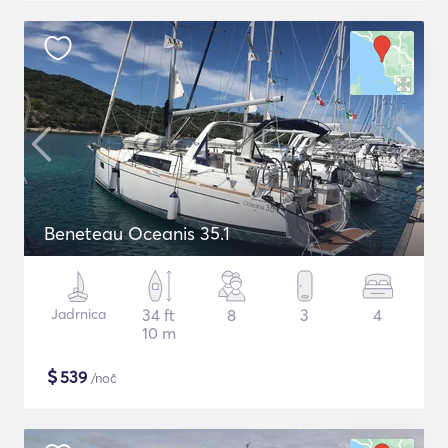
Beneteau Oceanis 35.1
Jadrnica
34 ft
8
3
4
10 m
$
539
/noč