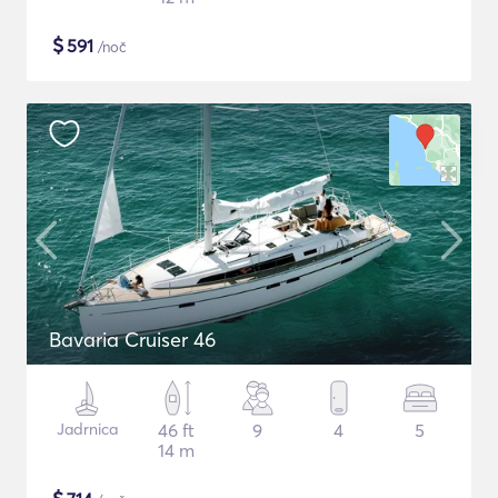
$
591
/noč
Bavaria Cruiser 46
Jadrnica
46 ft
9
4
5
14 m