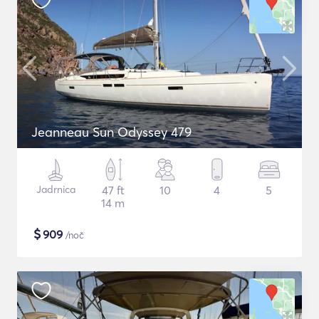
Jeanneau Sun Odyssey 479
Jadrnica
47 ft
10
4
5
14 m
$
909
/noč