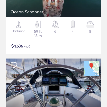
Ocean Schooner
Jadrnica
59 ft
6
4
8
18 m
$
1,636
/noč