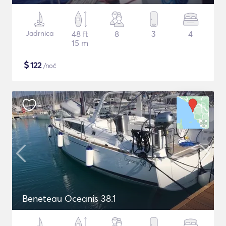
Jadrnica
48 ft
8
3
4
15 m
$
122
/noč
Beneteau Oceanis 38.1