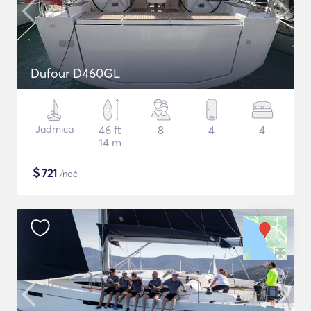
Dufour D460GL
Jadrnica
46 ft
8
4
4
14 m
$
721
/noč