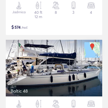
Jadrnica
40 ft
8
3
4
12 m
$
574
/noč
Baltic 48