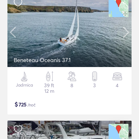
Beneteau Oceanis 37.1
Jadrnica
39 ft
8
3
4
12 m
$
725
/noč