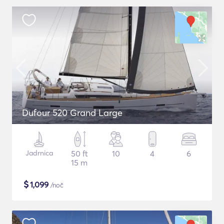
Dufour 520 Grand Large
Jadrnica
50 ft
10
4
6
15 m
$
1,099
/noč