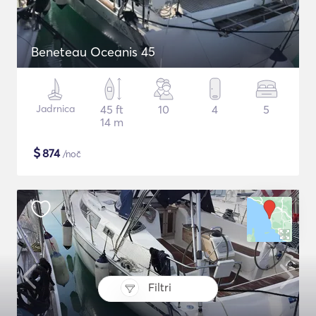
Beneteau Oceanis 45
Jadrnica
45 ft
10
4
5
14 m
$
874
/noč
Filtri