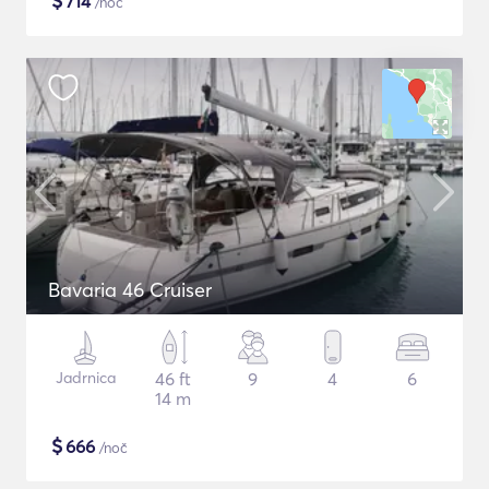
$
714
/noč
Bavaria 46 Cruiser
Jadrnica
46 ft
9
4
6
14 m
$
666
/noč