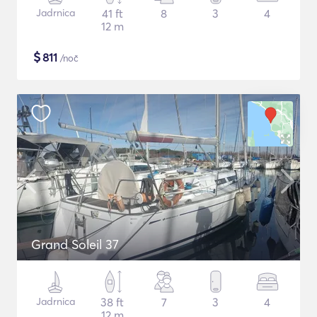
Jadrnica
41 ft
8
3
4
12 m
$
811
/noč
Grand Soleil 37
Jadrnica
38 ft
7
3
4
12 m