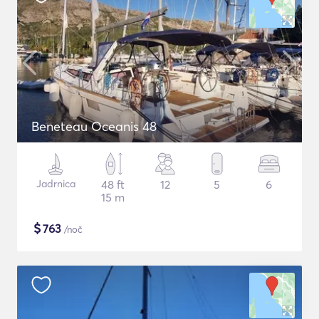
Beneteau Oceanis 48
Jadrnica
48 ft
12
5
6
15 m
$
763
/noč