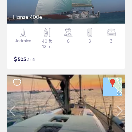
Hanse 400e
Jadrnica
40 ft
6
3
3
12 m
$
505
/noč