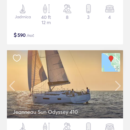
Jadrnica
40 ft
8
3
4
12 m
$
590
/noč
Jeanneau Sun Odyssey 410