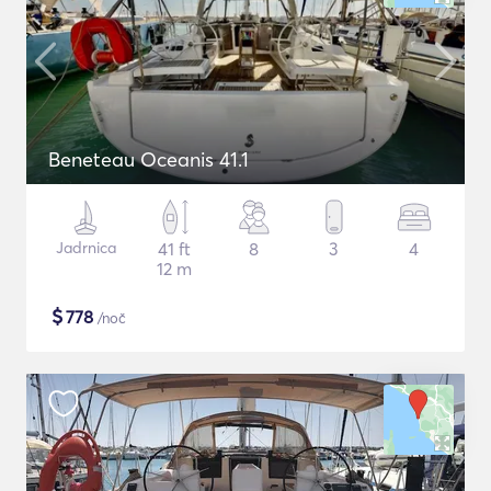
Beneteau Oceanis 41.1
Jadrnica
41 ft
8
3
4
12 m
$
778
/noč