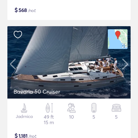
$
568
/noč
Bavaria 50 Cruiser
Jadrnica
49 ft
10
5
5
15 m
$
1,181
/noč