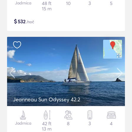
Jadrnica
48 ft
10
3
5
15 m
$
532
/noč
Jeanneau Sun Odyssey 42.2
Jadrnica
42 ft
8
3
4
13 m