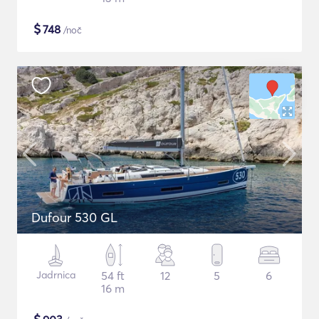
$
748
/noč
Dufour 530 GL
Jadrnica
54 ft
12
5
6
16 m