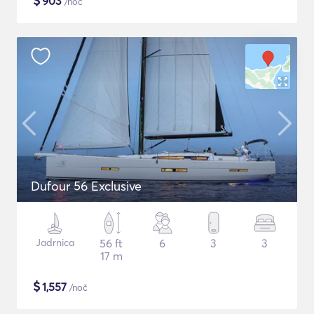
$
903
/noč
Dufour 56 Exclusive
Jadrnica
56 ft
6
3
3
17 m
$
1,557
/noč