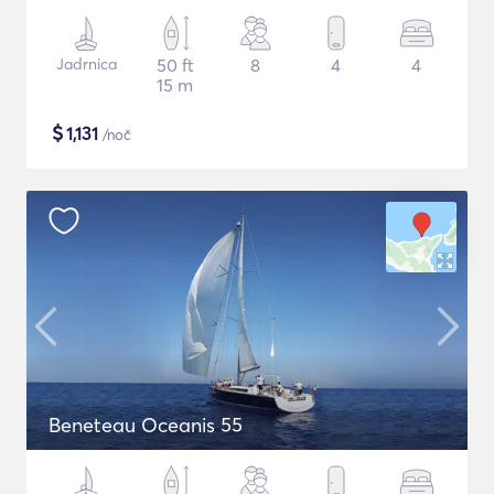
Jadrnica
50 ft
8
4
4
15 m
$
1,131
/noč
Beneteau Oceanis 55