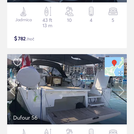
Jadrnica
43 ft
10
4
5
13 m
$
782
/noč
Dufour 56