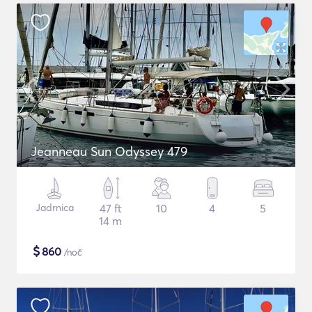
Jeanneau Sun Odyssey 479
Jadrnica
47 ft
10
4
5
14 m
$
860
/noč