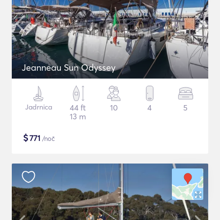
Jeanneau Sun Odyssey
Jadrnica
44 ft
10
4
5
13 m
$
771
/noč