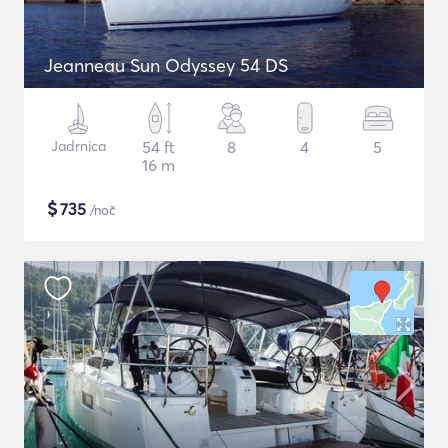
Jeanneau Sun Odyssey 54 DS
Jadrnica
54 ft
8
4
5
16 m
$
735
/noč