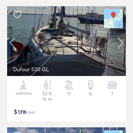
Dufour 530 GL
Jadrnica
53 ft
11
6
7
16 m
$
1,116
/noč