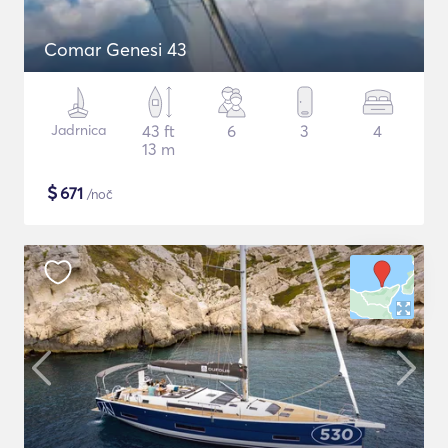
Comar Genesi 43
Jadrnica
43 ft
6
3
4
13 m
$
671
/noč