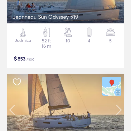
Jeanneau Sun Odyssey 519
Jadrnica
52 ft
10
4
5
16 m
$
853
/noč