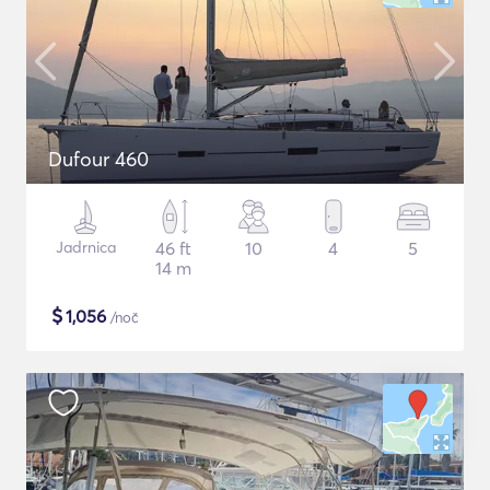
Dufour 460
Jadrnica
46 ft
10
4
5
14 m
$
1,056
/noč