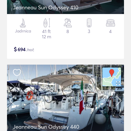
Jeanneau Sun Odyssey 410
Jadrnica
41 ft
8
3
4
12 m
$
694
/noč
Jeanneau Sun Odyssey 440