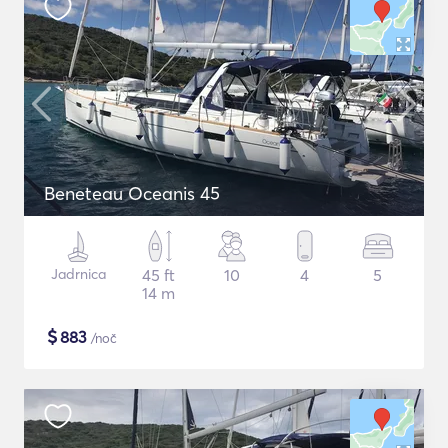
Beneteau Oceanis 45
Jadrnica
45 ft
10
4
5
14 m
$
883
/noč