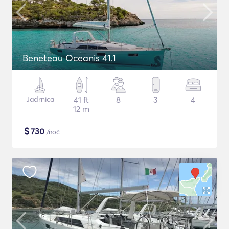
Beneteau Oceanis 41.1
Jadrnica
41 ft
8
3
4
12 m
$
730
/noč