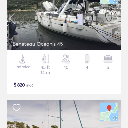
Beneteau Oceanis 45
Jadrnica
45 ft
10
4
5
14 m
$
820
/noč