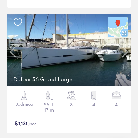
Dufour 56 Grand Large
Jadrnica
56 ft
8
4
4
17 m
$
1,131
/noč