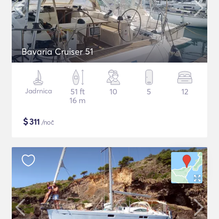
Bavaria Cruiser 51
Jadrnica
51 ft
10
5
12
16 m
$
311
/noč