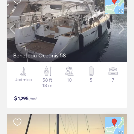
Beneteau Oceanis 58
Jadrnica
58 ft
10
5
7
18 m
$
1,295
/noč