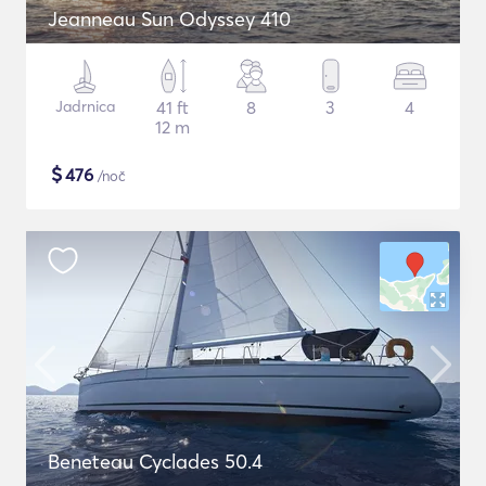
Jeanneau Sun Odyssey 410
Jadrnica
41 ft
8
3
4
12 m
$
476
/noč
Beneteau Cyclades 50.4