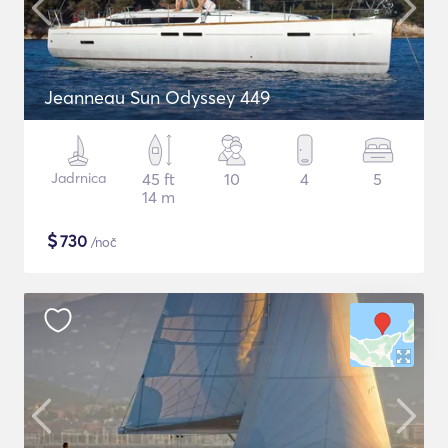
Jeanneau Sun Odyssey 449
Jadrnica
45 ft
10
4
5
14 m
$
730
/noč