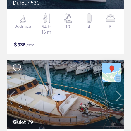
Dufour 530
Jadrnica
54 ft
10
4
5
16 m
$
938
/noč
Gulet 79