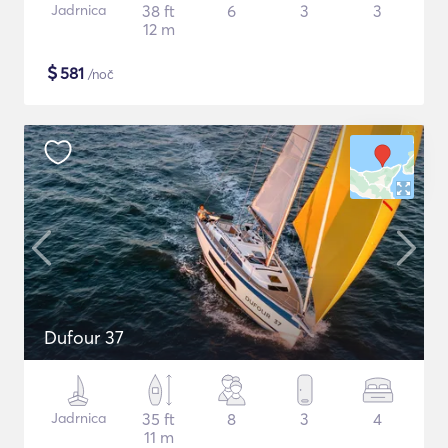
Jadrnica
38 ft
6
3
3
12 m
$
581
/noč
Dufour 37
Jadrnica
35 ft
8
3
4
11 m