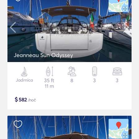
Jeanneau Sun Odyssey
Jadrnica
35 ft
8
3
3
11 m
$
582
/noč