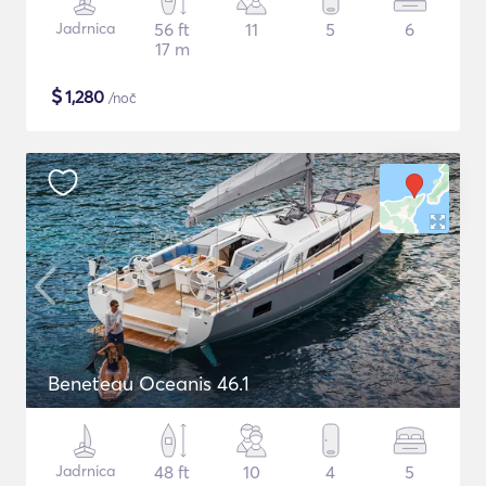
Jadrnica
56 ft
11
5
6
17 m
$
1,280
/noč
Beneteau Oceanis 46.1
Jadrnica
48 ft
10
4
5