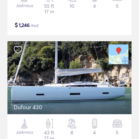
Jadrnica
55 ft
10
4
5
17 m
$
1,246
/noč
Dufour 430
Jadrnica
43 ft
8
4
5
13 m