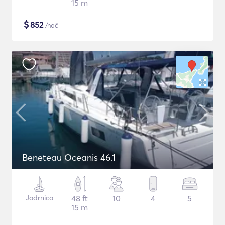
15 m
$
852
/noč
Beneteau Oceanis 46.1
Jadrnica
48 ft
10
4
5
15 m