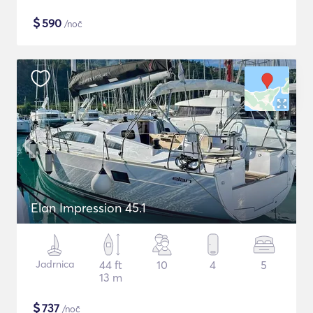
$
590
/noč
Elan Impression 45.1
Jadrnica
44 ft
10
4
5
13 m
$
737
/noč