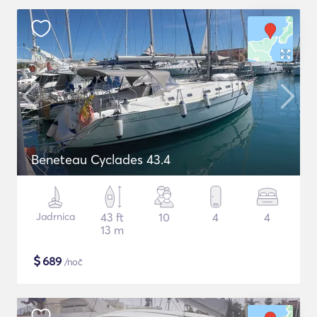
Beneteau Cyclades 43.4
Jadrnica
43 ft
10
4
4
13 m
$
689
/noč