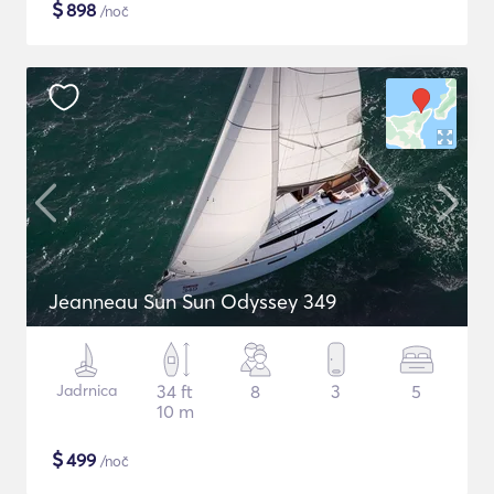
$
898
/noč
Jeanneau Sun Sun Odyssey 349
Jadrnica
34 ft
8
3
5
10 m
$
499
/noč