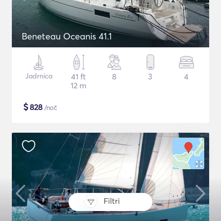
Beneteau Oceanis 41.1
Jadrnica
41 ft
8
3
4
12 m
$
828
/noč
Filtri