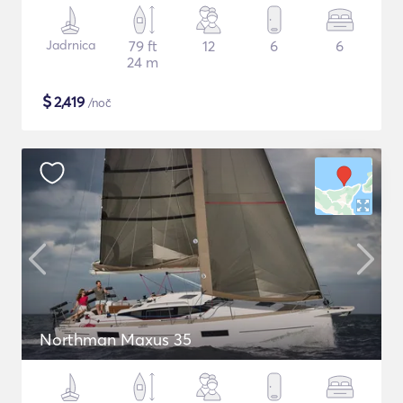
Jadrnica
79 ft
12
6
6
24 m
$
2,419
/noč
Northman Maxus 35