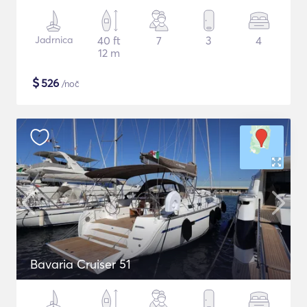
Jadrnica
40 ft
7
3
4
12 m
$
526
/noč
Bavaria Cruiser 51