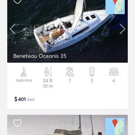
Beneteau Oceanis 35
Jadrnica
34 ft
7
3
4
10 m
$
401
/noč