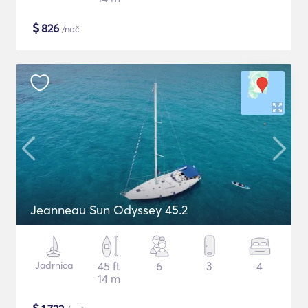
$
826
/noč
Jeanneau Sun Odyssey 45.2
Jadrnica
45 ft
6
3
4
14 m