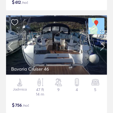
$
612
/noč
Bavaria Cruiser 46
Jadrnica
47 ft
9
4
5
14 m
$
756
/noč