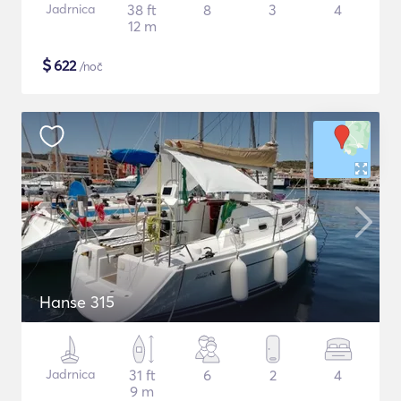
Jadrnica
38 ft
8
3
4
12 m
$
622
/noč
Hanse 315
Jadrnica
31 ft
6
2
4
9 m