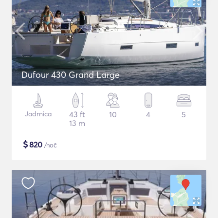
Dufour 430 Grand Large
Jadrnica
43 ft
10
4
5
13 m
$
820
/noč