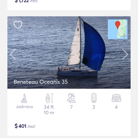
$
1,722
/noč
Beneteau Oceanis 35
Jadrnica
34 ft
7
3
4
10 m
$
401
/noč