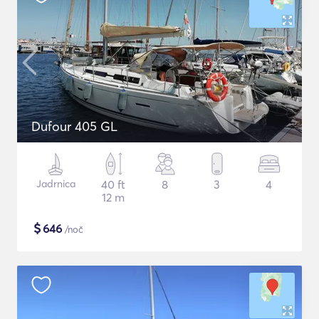
Dufour 405 GL
Jadrnica
40 ft
8
3
4
12 m
$
646
/noč