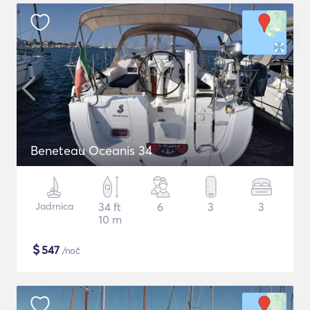
Beneteau Oceanis 34
Jadrnica
34 ft
6
3
3
10 m
$
547
/noč