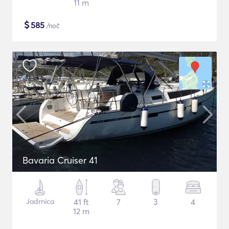
11 m
$
585
/noč
Bavaria Cruiser 41
Jadrnica
41 ft
7
3
4
12 m