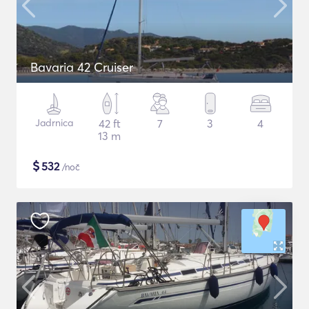
Bavaria 42 Cruiser
Jadrnica
42 ft
7
3
4
13 m
$
532
/noč