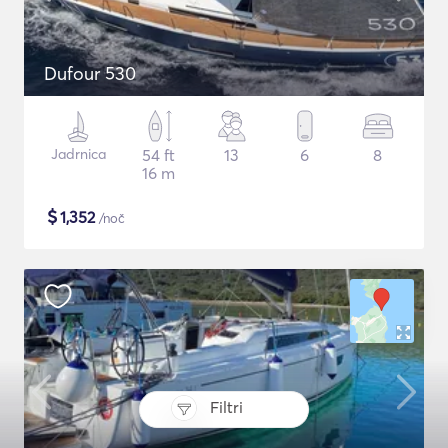
Dufour 530
Jadrnica
54 ft
13
6
8
16 m
$
1,352
/noč
Filtri