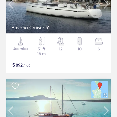
Bavaria Cruiser 51
Jadrnica
51 ft
12
10
6
16 m
$
892
/noč