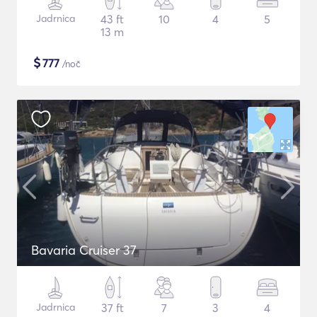
Jadrnica
43 ft
10
4
5
13 m
$
777
/noč
Bavaria Cruiser 37
Jadrnica
37 ft
7
3
4