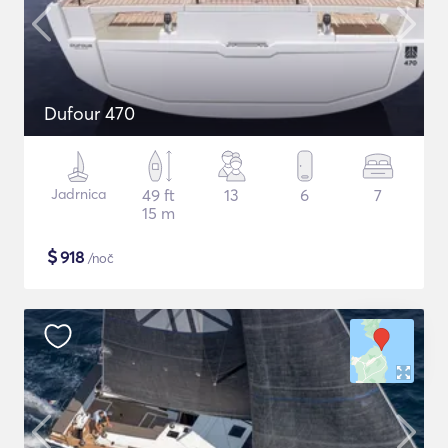
Dufour 470
Jadrnica
49 ft
13
6
7
15 m
$
918
/noč