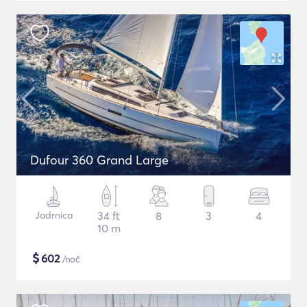
Dufour 360 Grand Large
Jadrnica
34 ft
8
3
4
10 m
$
602
/noč