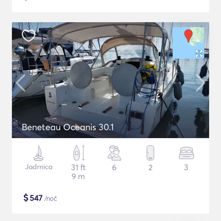
Beneteau Oceanis 30.1
Jadrnica
31 ft
6
2
3
9 m
$
547
/noč