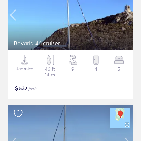
Bavaria 46 cruiser
Jadrnica
46 ft
9
4
5
14 m
$
532
/noč