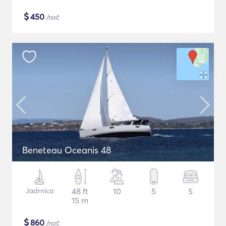
$
450
/noč
Beneteau Oceanis 48
Jadrnica
48 ft
10
5
5
15 m
$
860
/noč