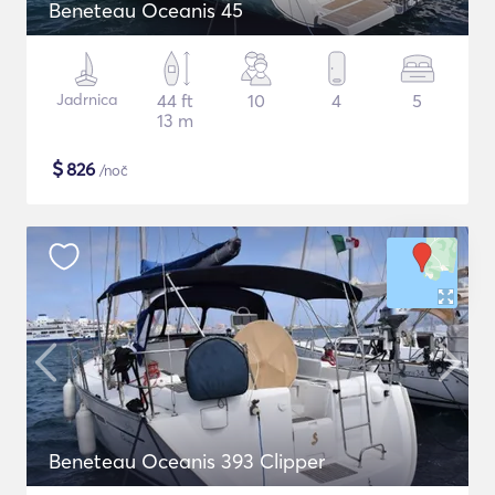
Beneteau Oceanis 45
Jadrnica
44 ft
10
4
5
13 m
$
826
/noč
Beneteau Oceanis 393 Clipper