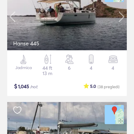
Hanse 445
Jadrnica
44 ft
6
4
4
13 m
$
1,045
5.0
/noč
(38
pregledi
)