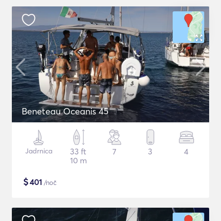
Beneteau Oceanis 45
Jadrnica
33 ft
7
3
4
10 m
$
401
/noč