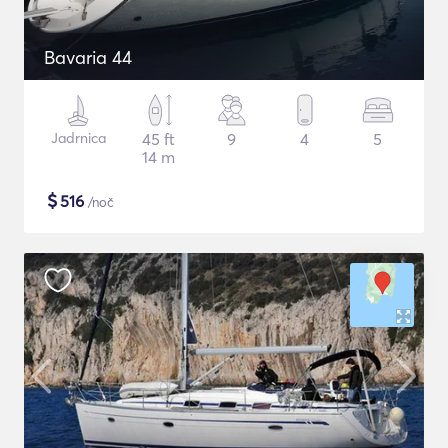
Bavaria 44
Jadrnica
45 ft
9
4
5
14 m
$
516
/noč