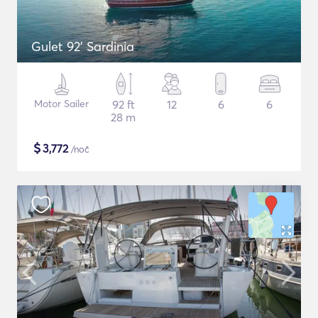
Gulet 92' Sardinia
Motor Sailer
92 ft
12
6
6
28 m
$
3,772
/noč