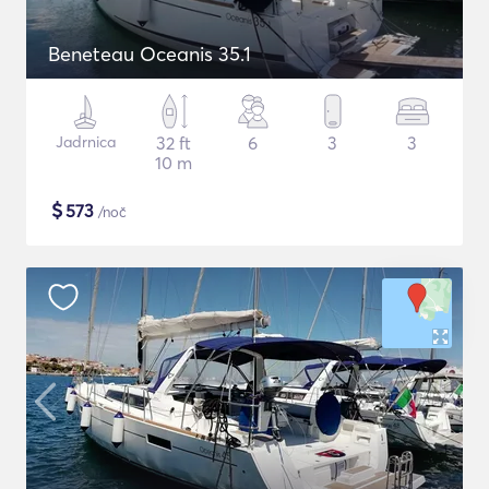
Beneteau Oceanis 35.1
Jadrnica
32 ft
6
3
3
10 m
$
573
/noč