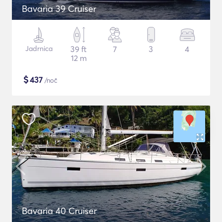
Bavaria 39 Cruiser
Jadrnica
39 ft
7
3
4
12 m
$
437
/noč
Bavaria 40 Cruiser