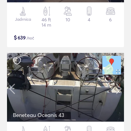
Jadrnica
46 ft
10
4
6
14 m
$
639
/noč
Beneteau Oceanis 43