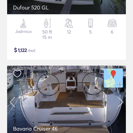
Dufour 520 GL
Jadrnica
50 ft
12
5
6
15 m
$
1,122
/noč
Bavaria Cruiser 46