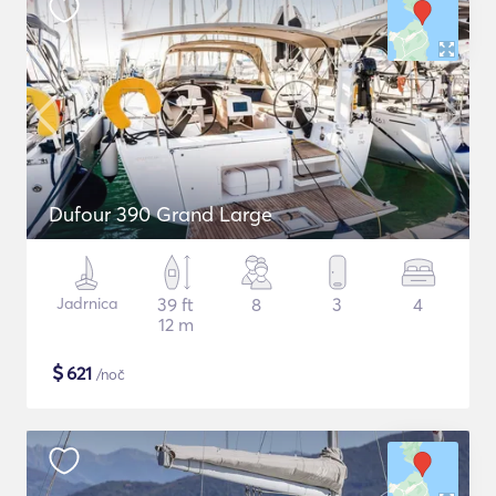
Dufour 390 Grand Large
Jadrnica
39 ft
8
3
4
12 m
$
621
/noč