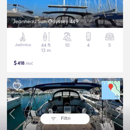
Jeanneau Sun Odyssey 449
Jadrnica
44 ft
10
4
5
13 m
$
418
/noč
Filtri