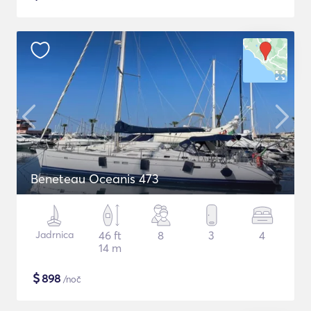
Beneteau Oceanis 473
Jadrnica
46 ft
8
3
4
14 m
$
898
/noč