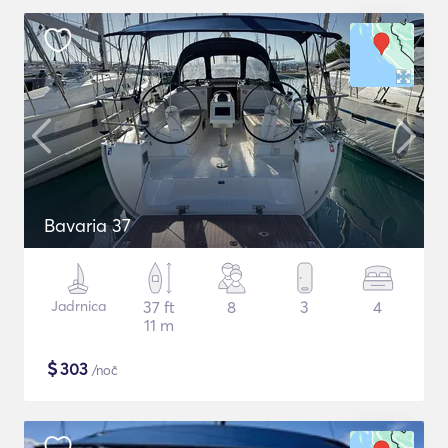
Bavaria 37
Jadrnica
37 ft
8
3
4
11 m
$
303
/noč