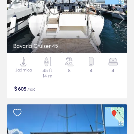
Bavaria Cruiser 45
Jadrnica
45 ft
8
4
4
14 m
$
605
/noč