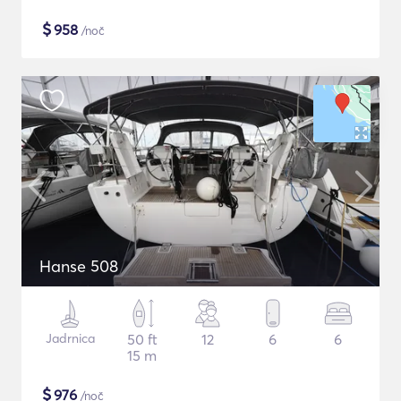
$
958
/noč
Hanse 508
Jadrnica
50 ft
12
6
6
15 m
$
976
/noč