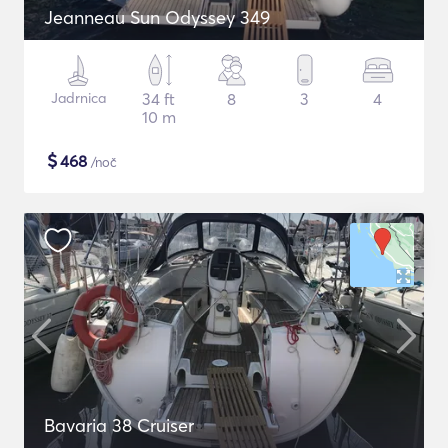
Jeanneau Sun Odyssey 349
Jadrnica
34 ft
8
3
4
10 m
$
468
/noč
Bavaria 38 Cruiser