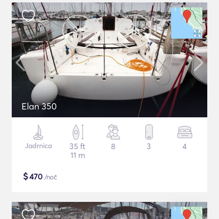
Elan 350
Jadrnica
35 ft
8
3
4
11 m
$
470
/noč