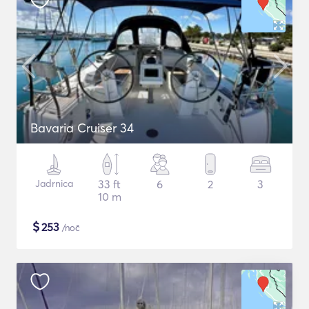
Bavaria Cruiser 34
Jadrnica
33 ft
6
2
3
10 m
$
253
/noč