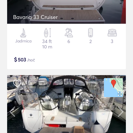
Bavaria 33 Cruiser
Jadrnica
34 ft
6
2
3
10 m
$
503
/noč