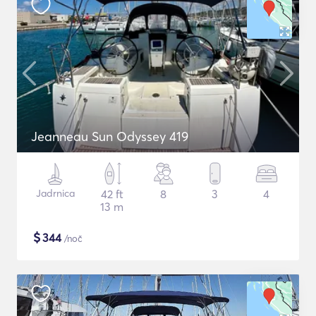
Jeanneau Sun Odyssey 419
Jadrnica
42 ft
8
3
4
13 m
$
344
/noč