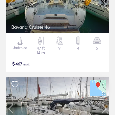
Bavaria Cruiser 46
Jadrnica
47 ft
9
4
5
14 m
$
467
/noč