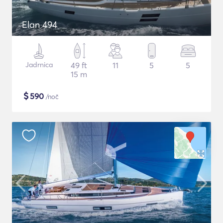
Elan 494
Jadrnica
49 ft
11
5
5
15 m
$
590
/noč