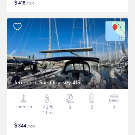
$
418
/noč
Jeanneau Sun Odyssey 419
Jadrnica
42 ft
8
3
4
13 m
$
344
/noč