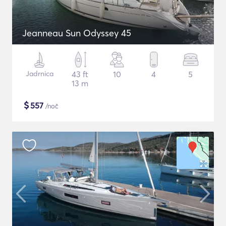
Jeanneau Sun Odyssey 45
Jadrnica
43 ft
10
4
5
13 m
$
557
/noč