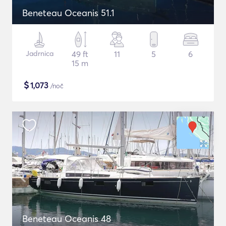
Beneteau Oceanis 51.1
Jadrnica
49 ft
11
5
6
15 m
$
1,073
/noč
Beneteau Oceanis 48