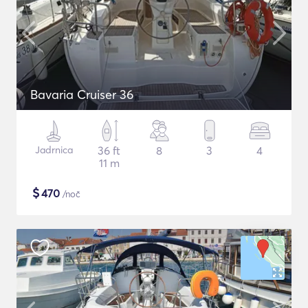
Bavaria Cruiser 36
Jadrnica
36 ft
8
3
4
11 m
$
470
/noč