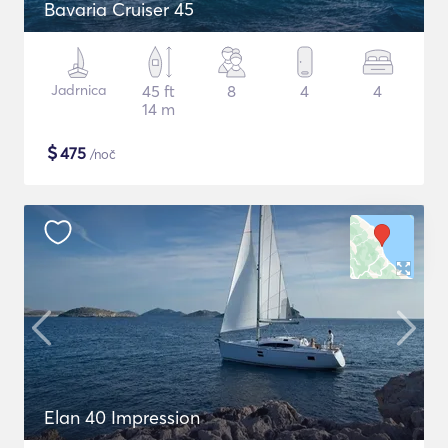
Bavaria Cruiser 45
Jadrnica
45 ft
8
4
4
14 m
$
475
/noč
Elan 40 Impression