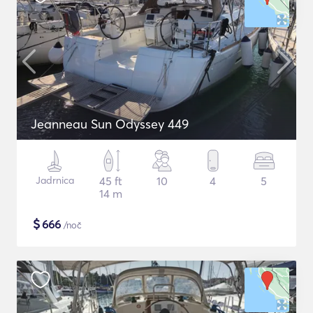
Jeanneau Sun Odyssey 449
Jadrnica
45 ft
10
4
5
14 m
$
666
/noč