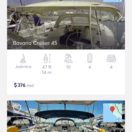
Bavaria Cruiser 45
Jadrnica
47 ft
10
4
4
14 m
$
376
/noč