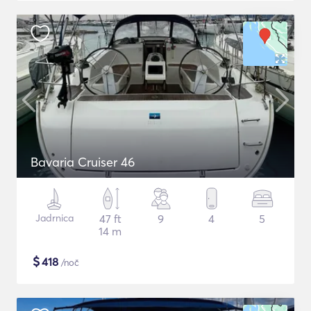
Bavaria Cruiser 46
Jadrnica
47 ft
9
4
5
14 m
$
418
/noč