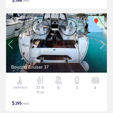
$
344
/noč
Bavaria Cruiser 37
Jadrnica
37 ft
8
3
4
11 m
$
295
/noč