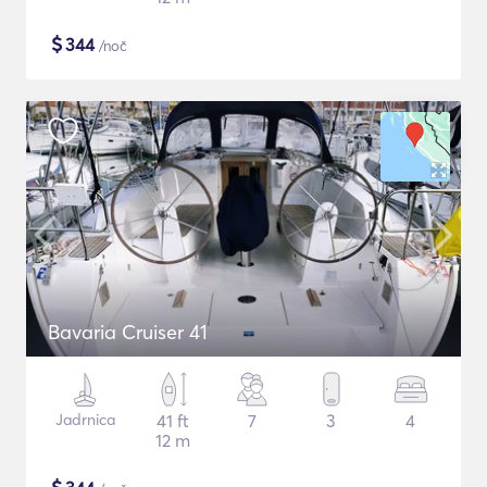
$
344
/noč
Bavaria Cruiser 41
Jadrnica
41 ft
7
3
4
12 m