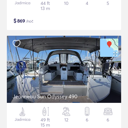
Jadrnica
44 ft
10
4
5
13 m
$
869
/noč
Jeanneau Sun Odyssey 490
Jadrnica
49 ft
12
6
6
15 m