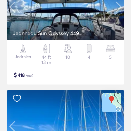
Jeanneau Sun Odyssey 449
Jadrnica
44 ft
10
4
5
13 m
$
418
/noč