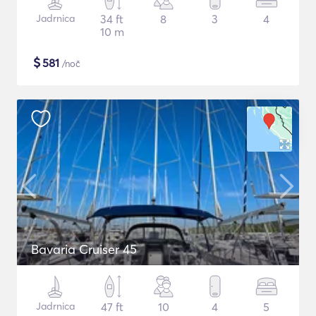
Jadrnica
34 ft
8
3
4
10 m
$
581
/noč
Bavaria Cruiser 45
Jadrnica
47 ft
10
4
5