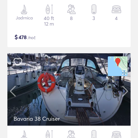
Jadrnica
40 ft
8
3
4
12 m
$
478
/noč
Bavaria 38 Cruiser