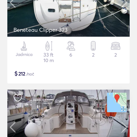
Beneteau Clipper 323
Jadrnica
33 ft
6
2
2
10 m
$
212
/noč