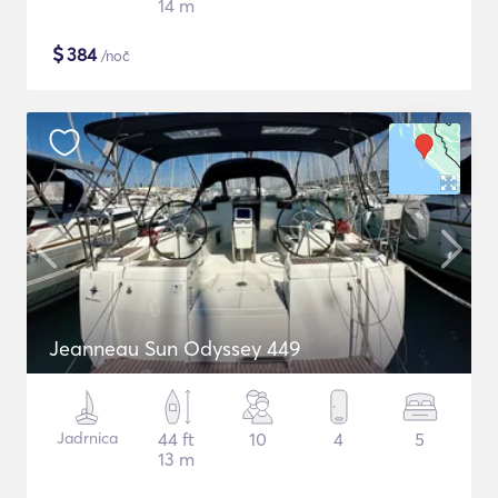
14 m
$
384
/noč
Jeanneau Sun Odyssey 449
Jadrnica
44 ft
10
4
5
13 m