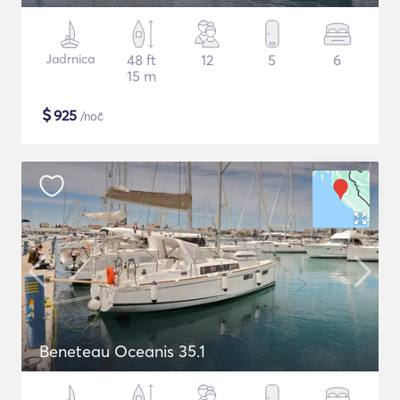
Jadrnica
48 ft
12
5
6
15 m
$
925
/noč
Beneteau Oceanis 35.1