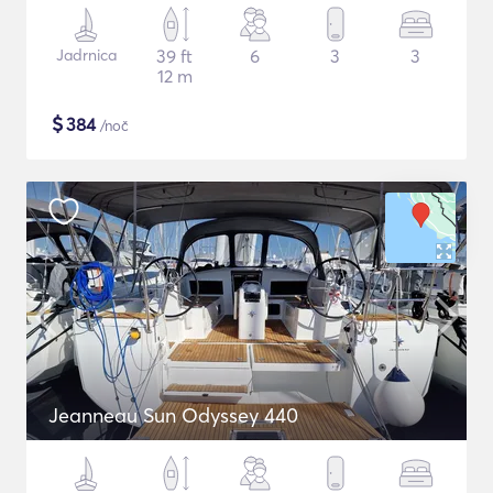
Jadrnica
39 ft
6
3
3
12 m
$
384
/noč
Jeanneau Sun Odyssey 440