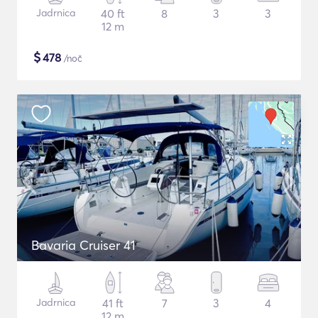
Jadrnica
40 ft
8
3
3
12 m
$
478
/noč
Bavaria Cruiser 41
Jadrnica
41 ft
7
3
4
12 m