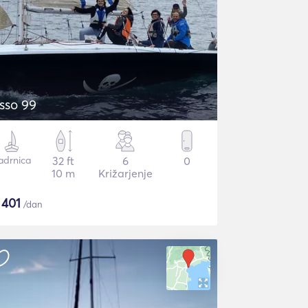
sso 99
adrnica
32 ft
6
0
10 m
Križarjenje
$
401
/dan