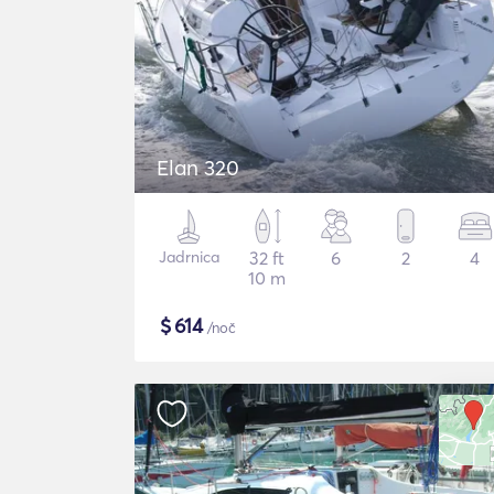
Elan 320
Jadrnica
32 ft
6
2
4
10 m
$
614
/noč