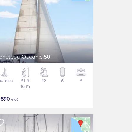
eneteau Oceanis 50
adrnica
51 ft
12
6
6
16 m
$
890
/noč