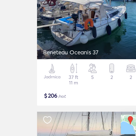
Beneteau Oceanis 37
Jadrnica
37 ft
5
2
2
11 m
$
206
/noč