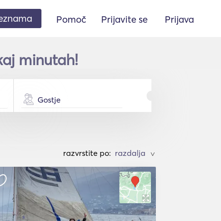
seznama
Pomoč
Prijavite se
Prijava
kaj minutah!
Gostje
razvrstite po:
>