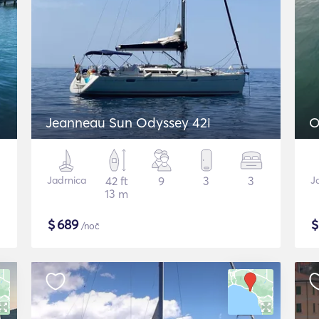
Jeanneau Sun Odyssey 42i
O
Jadrnica
42 ft
9
3
3
J
13 m
$
689
/noč