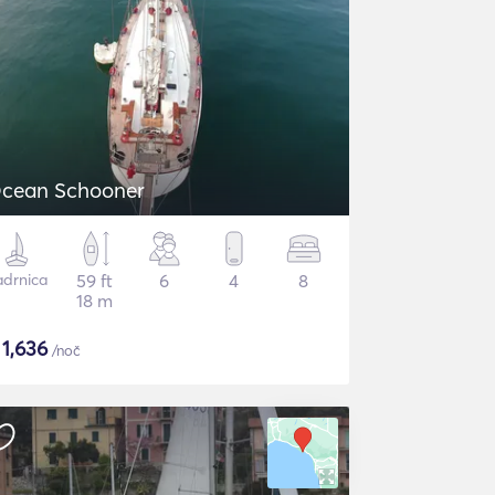
cean Schooner
adrnica
59 ft
6
4
8
18 m
$
1,636
/noč