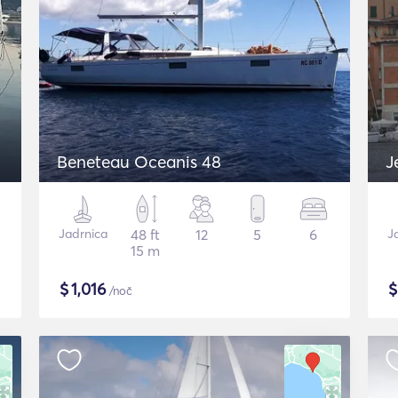
Beneteau Oceanis 48
J
Jadrnica
48 ft
12
5
6
J
15 m
$
1,016
/noč