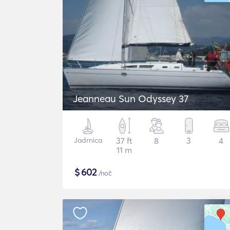
Jeanneau Sun Odyssey 37
Jadrnica
37 ft
8
3
4
11 m
$
602
/noč