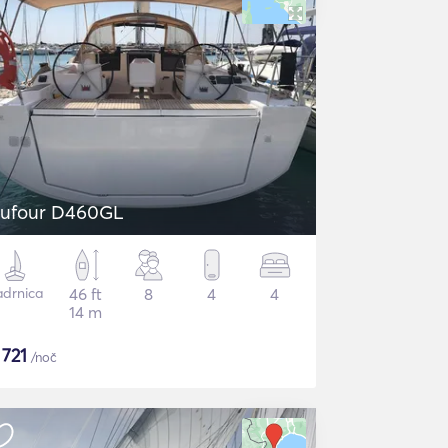
ufour D460GL
adrnica
46 ft
8
4
4
14 m
$
721
/noč