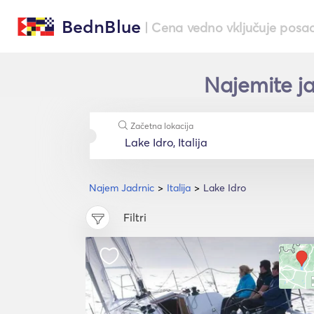
BednBlue
| Cena vedno vključuje posa
Najemite ja
Začetna lokacija
Najem Jadrnic
Italija
Lake Idro
Filtri