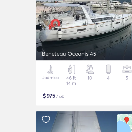
Beneteau Oceanis 45
Jadrnica
46 ft
10
4
5
14 m
$
975
/noč