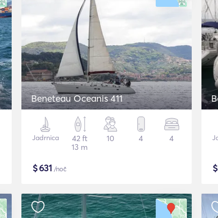
Beneteau Oceanis 411
B
Jadrnica
42 ft
10
4
4
J
13 m
$
631
/noč