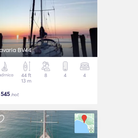
avaria BV44
adrnica
44 ft
8
4
4
13 m
$
545
/noč