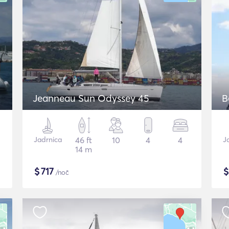
Jeanneau Sun Odyssey 45
B
Jadrnica
46 ft
10
4
4
J
14 m
$
717
/noč