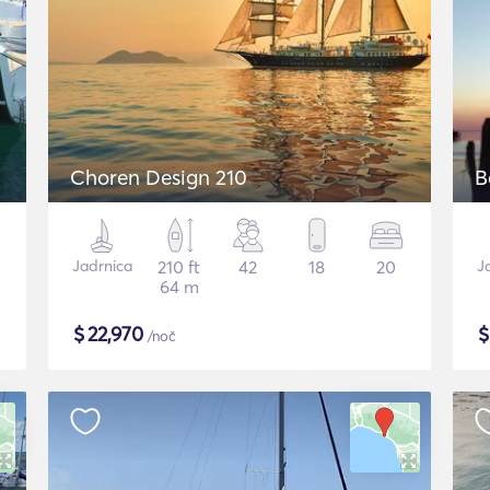
Choren Design 210
B
Jadrnica
210 ft
42
18
20
J
64 m
$
22,970
/noč