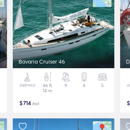
Bavaria Cruiser 46
D
Jadrnica
46 ft
9
4
5
J
14 m
$
714
/noč