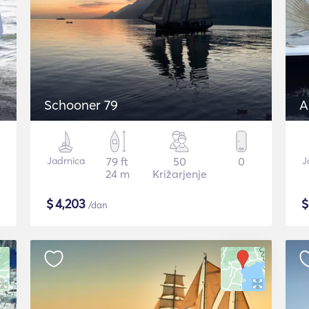
Schooner 79
A
Jadrnica
79 ft
50
0
J
24 m
Križarjenje
$
4,203
/dan