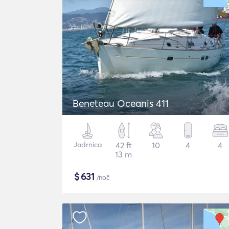
Beneteau Oceanis 411
Jadrnica
42 ft
10
4
4
13 m
$
631
/noč