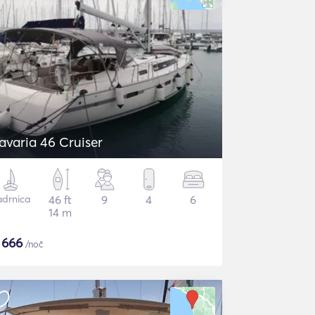
avaria 46 Cruiser
adrnica
46 ft
9
4
6
14 m
$
666
/noč