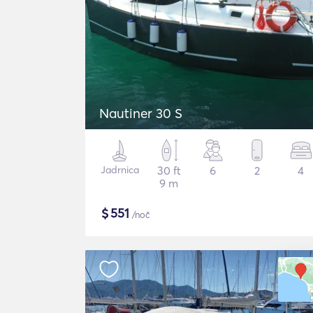
Nautiner 30 S
Jadrnica
30 ft
6
2
4
9 m
$
551
/noč