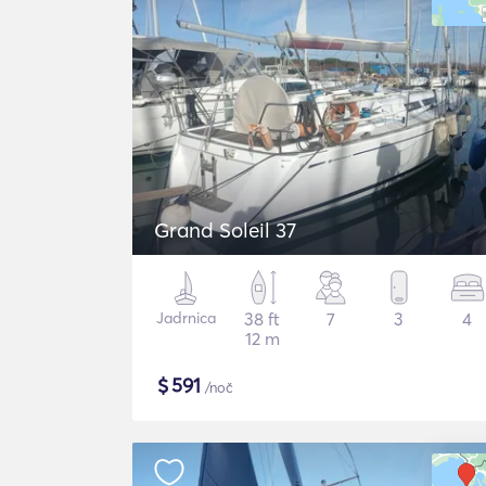
Grand Soleil 37
Jadrnica
38 ft
7
3
4
12 m
$
591
/noč