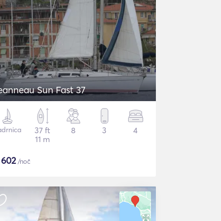
eanneau Sun Fast 37
adrnica
37 ft
8
3
4
11 m
$
602
/noč