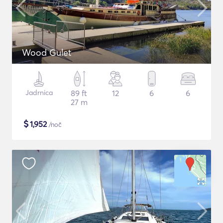
Wood Gulet
Jadrnica
89 ft
12
6
6
27 m
$
1,952
/noč