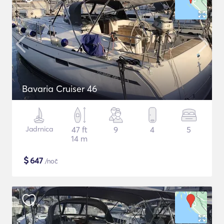
Bavaria Cruiser 46
Jadrnica
47 ft
9
4
5
14 m
$
647
/noč