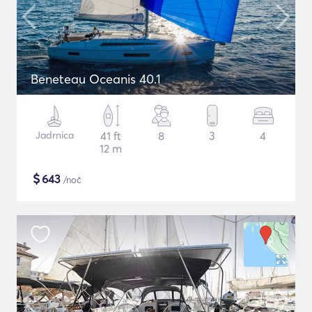
Beneteau Oceanis 40.1
Jadrnica
41 ft
8
3
4
12 m
$
643
/noč