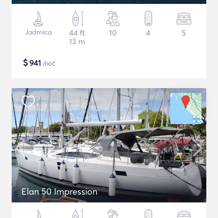
Jadrnica
44 ft
10
4
5
13 m
$
941
/noč
Elan 50 Impression