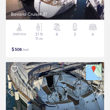
Bavaria Cruiser 37
Jadrnica
37 ft
8
3
4
11 m
$
508
/noč