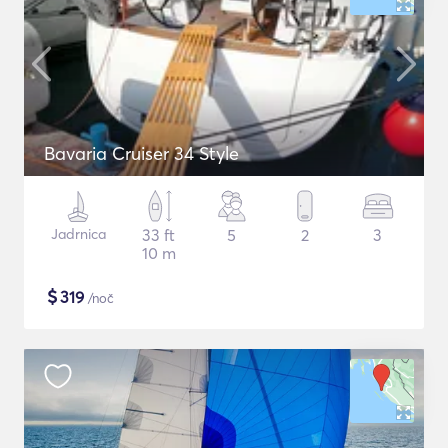
Bavaria Cruiser 34 Style
Jadrnica
33 ft
5
2
3
10 m
$
319
/noč