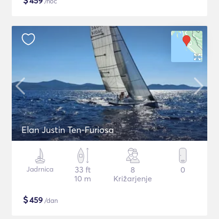
$
459
/noč
Elan Justin Ten-Furiosa
Jadrnica
33 ft
8
0
10 m
Križarjenje
$
459
/dan