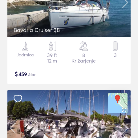
Bavaria Cruiser 38
Jadrnica
39 ft
8
3
12 m
Križarjenje
$
459
/dan