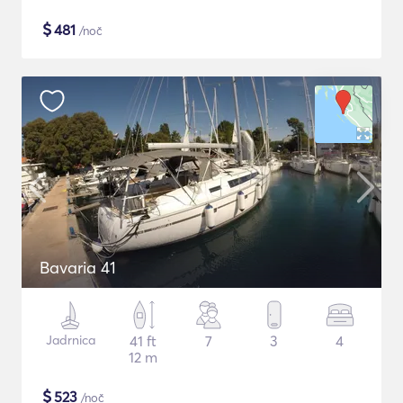
$
481
/noč
Bavaria 41
Jadrnica
41 ft
7
3
4
12 m
$
523
/noč