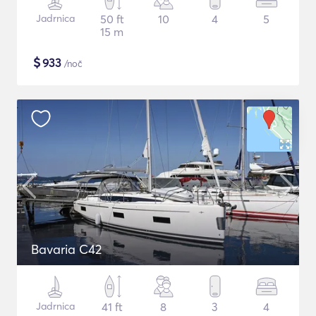
Jadrnica
50 ft
10
4
5
15 m
$
933
/noč
Bavaria C42
Jadrnica
41 ft
8
3
4