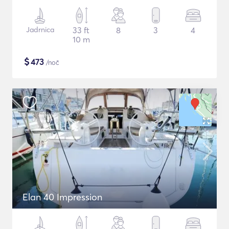
Jadrnica
33 ft
8
3
4
10 m
$
473
/noč
Elan 40 Impression