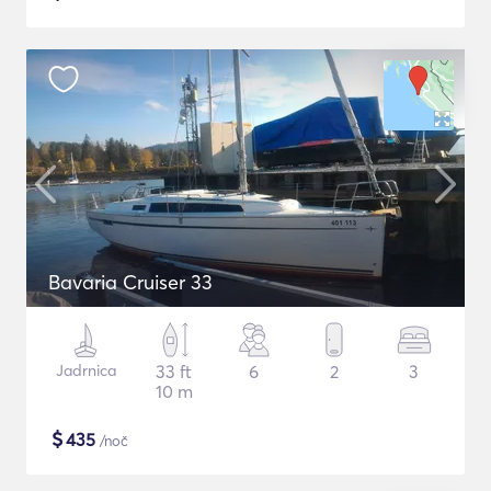
Bavaria Cruiser 33
Jadrnica
33 ft
6
2
3
10 m
$
435
/noč