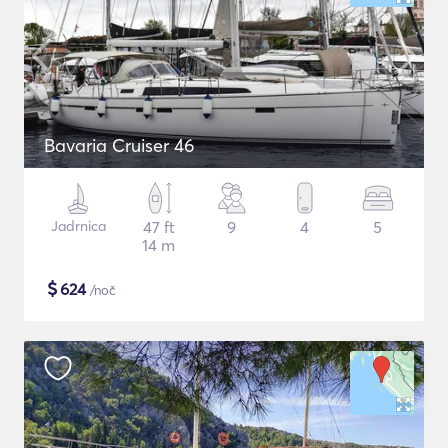
Bavaria Cruiser 46
Jadrnica
47 ft
9
4
5
14 m
$
624
/noč