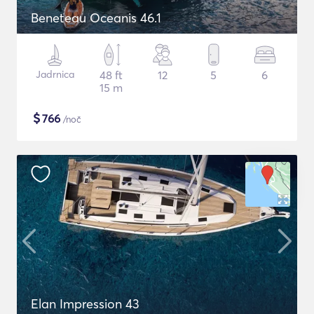
Beneteau Oceanis 46.1
Jadrnica
48 ft
12
5
6
15 m
$
766
/noč
Elan Impression 43