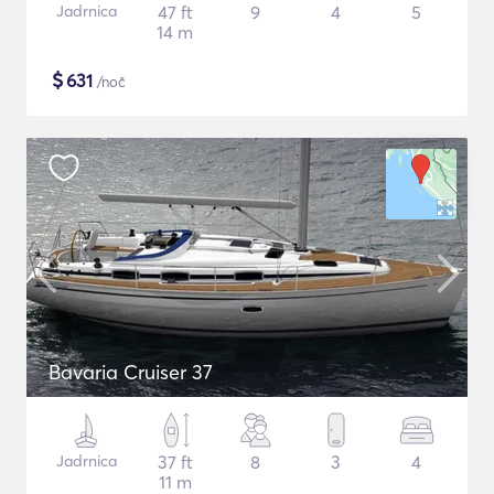
Jadrnica
47 ft
9
4
5
14 m
$
631
/noč
Bavaria Cruiser 37
Jadrnica
37 ft
8
3
4
11 m