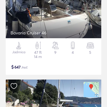
Bavaria Cruiser 46
Jadrnica
47 ft
9
4
5
14 m
$
647
/noč