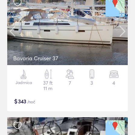
Bavaria Cruiser 37
Jadrnica
37 ft
7
3
4
11 m
$
343
/noč