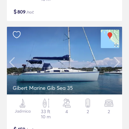
$
809
/noč
Gibert Marine Gib Sea 35
Jadrnica
33 ft
4
2
2
10 m