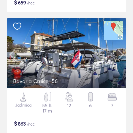
$
659
/noč
Bavaria Cruiser 56
Jadrnica
55 ft
12
6
7
17 m
$
863
/noč