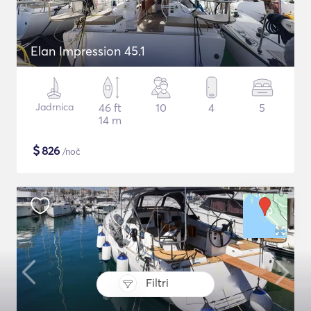
Elan Impression 45.1
Jadrnica
46 ft
10
4
5
14 m
$
826
/noč
Filtri