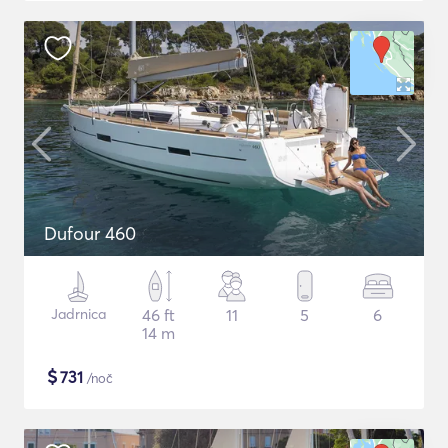
Dufour 460
Jadrnica
46 ft
11
5
6
14 m
$
731
/noč