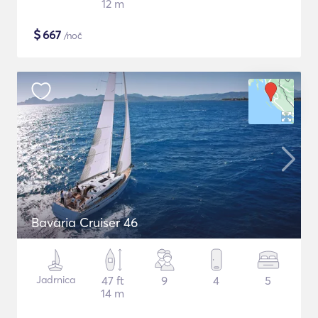
12 m
$
667
/noč
Bavaria Cruiser 46
Jadrnica
47 ft
9
4
5
14 m