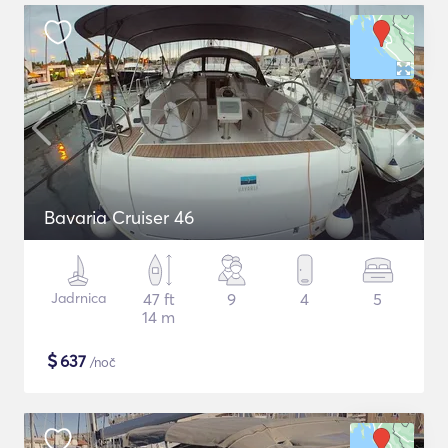
Bavaria Cruiser 46
Jadrnica
47 ft
9
4
5
14 m
$
637
/noč