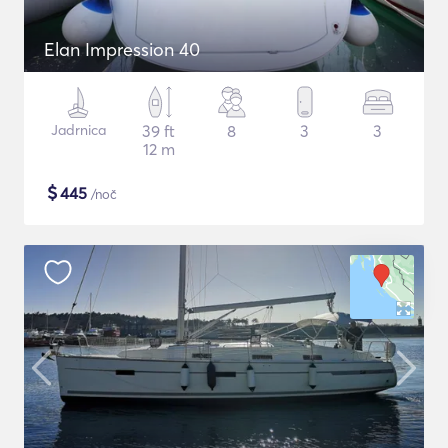
Elan Impression 40
Jadrnica
39 ft
8
3
3
12 m
$
445
/noč