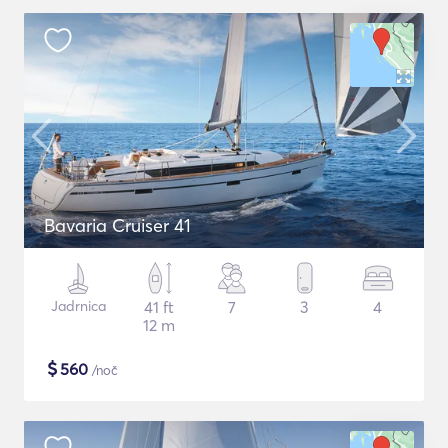
Bavaria Cruiser 41
Jadrnica
41 ft
7
3
4
12 m
$
560
/noč