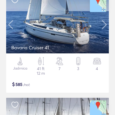
Bavaria Cruiser 41
Jadrnica
41 ft
7
3
4
12 m
$
585
/noč