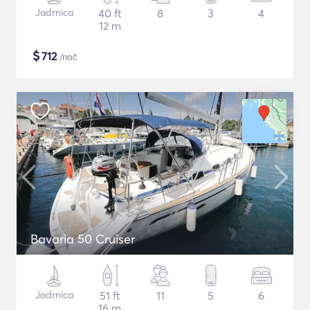
Jadrnica
40 ft
8
3
4
12 m
$
712
/noč
Bavaria 50 Cruiser
Jadrnica
51 ft
11
5
6
16 m