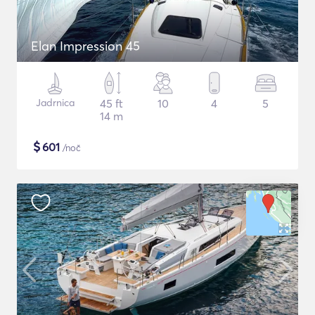
Elan Impression 45
Jadrnica
45 ft
10
4
5
14 m
$
601
/noč