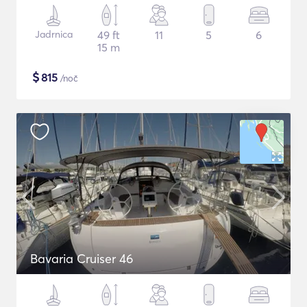
Jadrnica
49 ft
11
5
6
15 m
$
815
/noč
Bavaria Cruiser 46