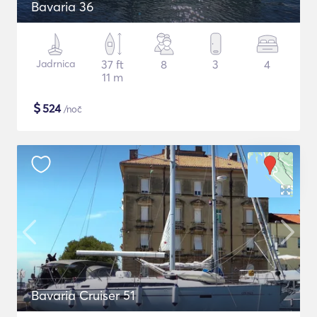
Bavaria 36
Jadrnica
37 ft
8
3
4
11 m
$
524
/noč
Bavaria Cruiser 51