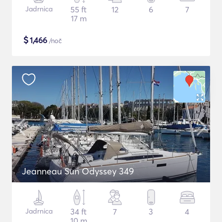
Jadrnica
55 ft
12
6
7
17 m
$
1,466
/noč
Jeanneau Sun Odyssey 349
Jadrnica
34 ft
7
3
4
10 m