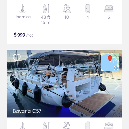
Jadrnica
48 ft
10
4
6
15 m
$
999
/noč
Bavaria C57