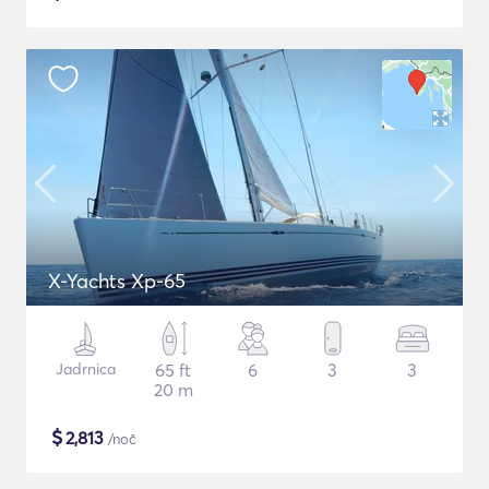
X-Yachts Xp-65
Jadrnica
65 ft
6
3
3
20 m
$
2,813
/noč