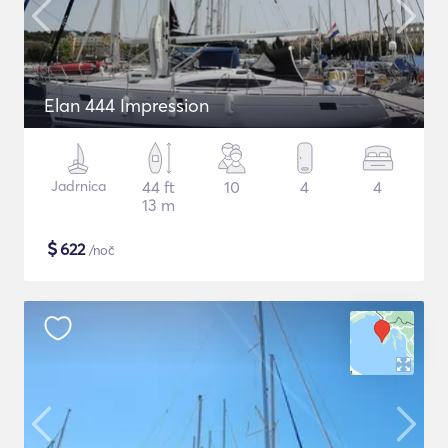
Elan 444 Impression
Jadrnica
44 ft
10
4
4
13 m
$
622
/noč