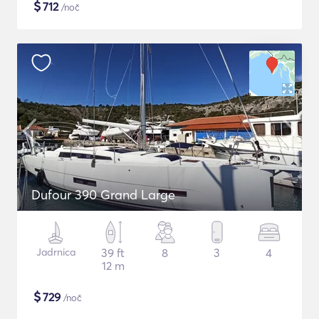
$
712
/noč
Dufour 390 Grand Large
Jadrnica
39 ft
8
3
4
12 m
$
729
/noč