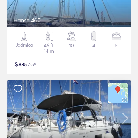
Hanse 460
Jadrnica
46 ft
10
4
5
14 m
$
885
/noč