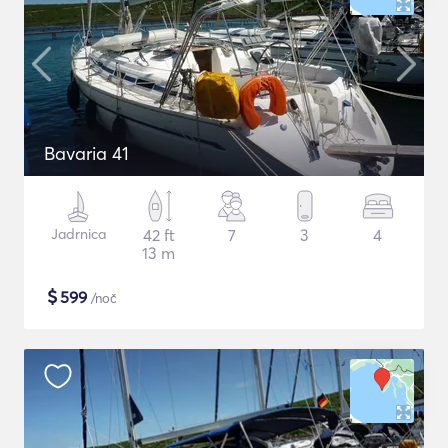
Bavaria 41
Jadrnica
42 ft
7
3
4
13 m
$
599
/noč