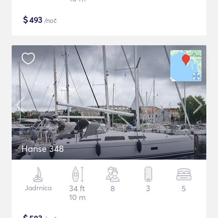
$
493
/noč
Hanse 348
Jadrnica
34 ft
8
3
5
10 m