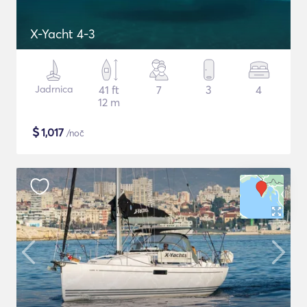
X-Yacht 4-3
Jadrnica
41 ft
7
3
4
12 m
$
1,017
/noč