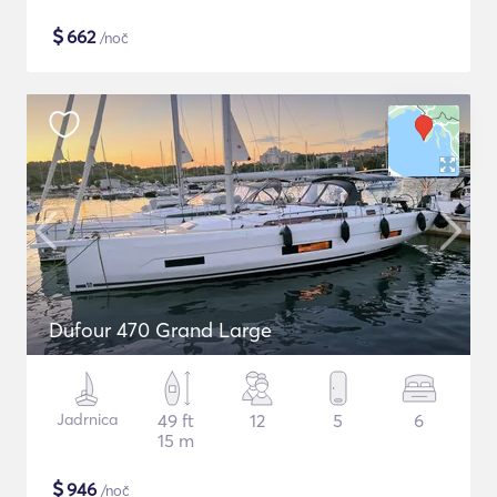
$
662
/noč
Dufour 470 Grand Large
Jadrnica
49 ft
12
5
6
15 m
$
946
/noč