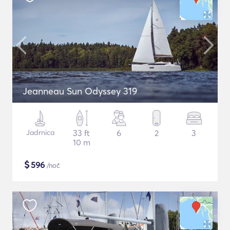
Jeanneau Sun Odyssey 319
Jadrnica
33 ft
6
2
3
10 m
$
596
/noč