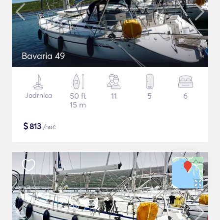
Bavaria 49
Jadrnica
50 ft
11
5
6
15 m
$
813
/noč