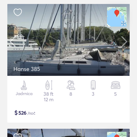
Hanse 385
Jadrnica
38 ft
8
3
5
12 m
$
526
/noč