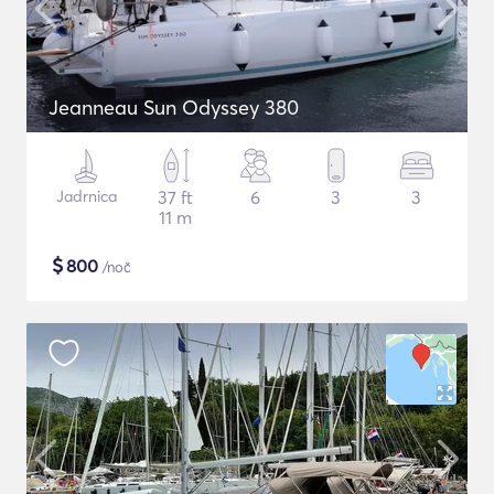
Jeanneau Sun Odyssey 380
Jadrnica
37 ft
6
3
3
11 m
$
800
/noč