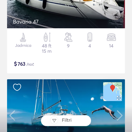
Bavaria 47
Jadrnica
48 ft
9
4
14
15 m
$
763
/noč
Filtri