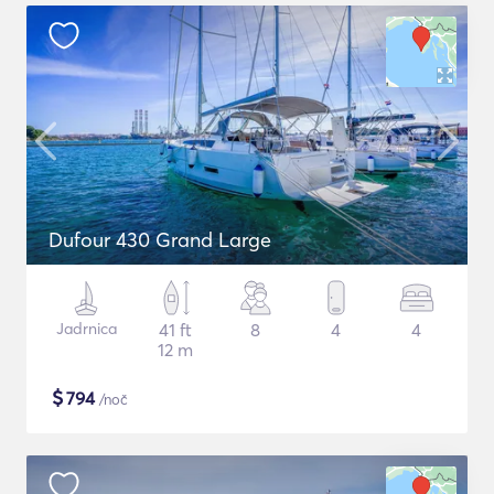
Dufour 430 Grand Large
Jadrnica
41 ft
8
4
4
12 m
$
794
/noč