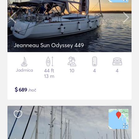
Jeanneau Sun Odyssey 449
Jadrnica
44 ft
10
4
4
13 m
$
689
/noč