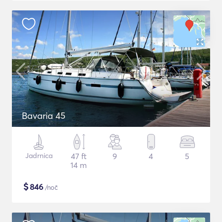
Bavaria 45
Jadrnica
47 ft
9
4
5
14 m
$
846
/noč