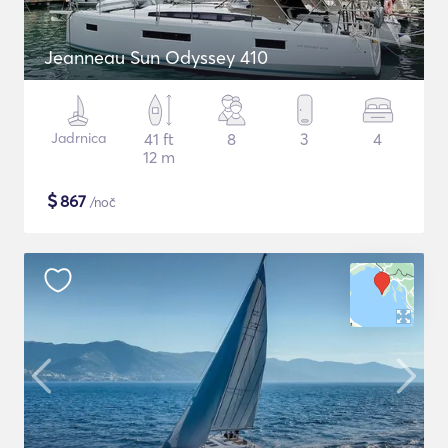
Jeanneau Sun Odyssey 410
Jadrnica
41 ft
8
3
4
12 m
$
867
/noč