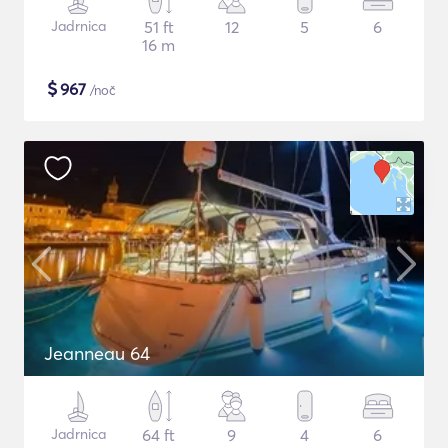
Jadrnica
51 ft
12
5
6
16 m
$
967
/noč
Jeanneau 64
Jadrnica
64 ft
9
4
6