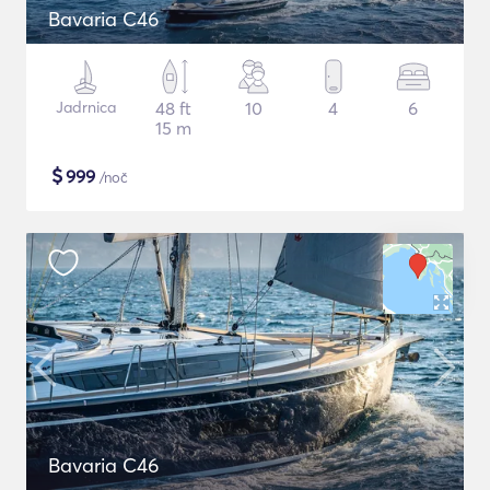
Bavaria C46
Jadrnica
48 ft
10
4
6
15 m
$
999
/noč
Bavaria C46