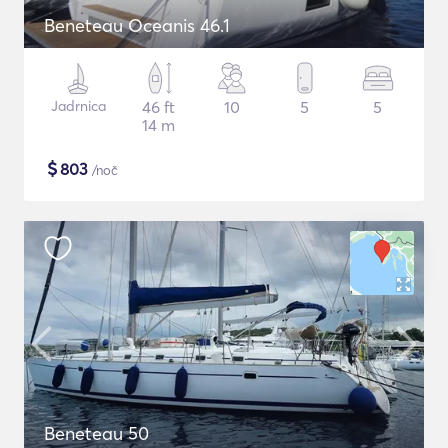
Beneteau Oceanis 46.1
Jadrnica
46 ft
10
5
5
14 m
$
803
/noč
Beneteau 50