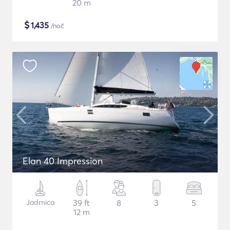
20 m
$
1,435
/noč
Elan 40 Impression
Jadrnica
39 ft
8
3
5
12 m