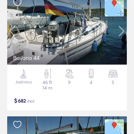
Bavaria 44
Jadrnica
46 ft
9
4
5
14 m
$
682
/noč