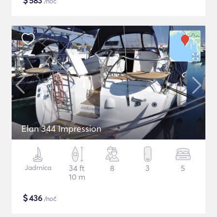
$
583
/noč
Elan 344 Impression
Jadrnica
34 ft
8
3
5
10 m
$
436
/noč