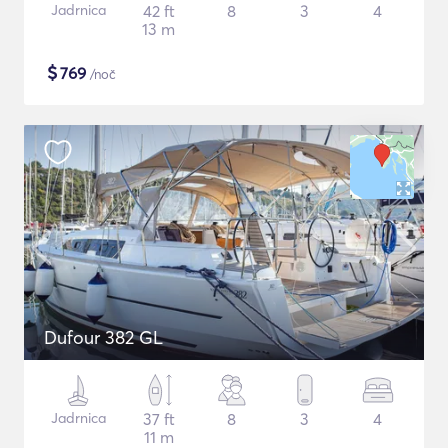
Jadrnica
42 ft
8
3
4
13 m
$
769
/noč
Dufour 382 GL
Jadrnica
37 ft
8
3
4
11 m