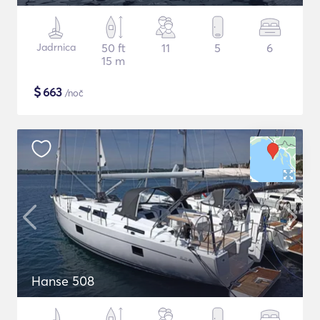
Jadrnica
50 ft
11
5
6
15 m
$
663
/noč
Hanse 508