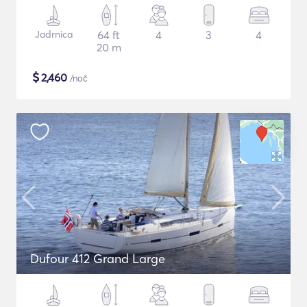
Jadrnica
64 ft
4
3
4
20 m
$
2,460
/noč
Dufour 412 Grand Large