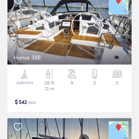
Hanse 388
Jadrnica
38 ft
9
3
5
12 m
$
542
/noč