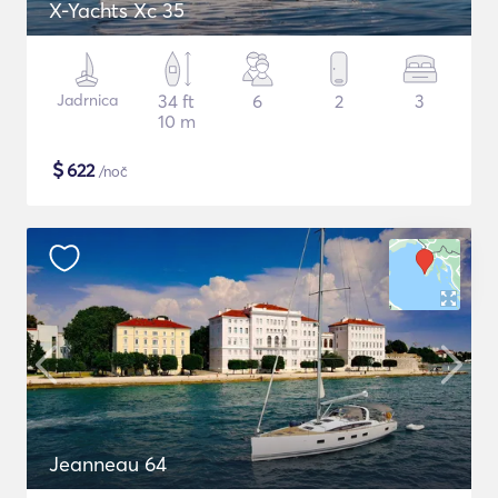
X-Yachts Xc 35
Jadrnica
34 ft
6
2
3
10 m
$
622
/noč
Jeanneau 64