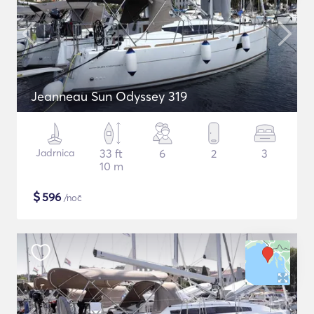
Jeanneau Sun Odyssey 319
Jadrnica
33 ft
6
2
3
10 m
$
596
/noč