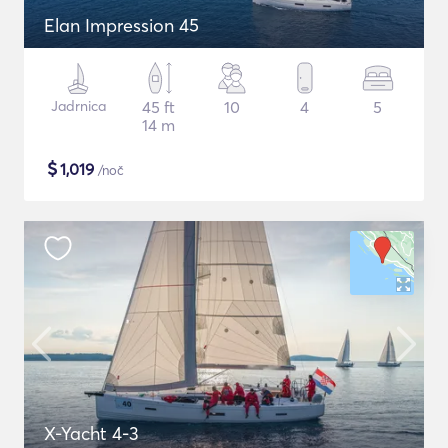
Elan Impression 45
Jadrnica
45 ft
10
4
5
14 m
$
1,019
/noč
X-Yacht 4-3