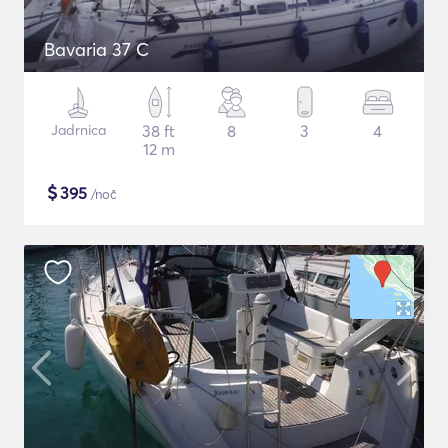
Bavaria 37 C
Jadrnica
38 ft
8
3
4
12 m
$
395
/noč