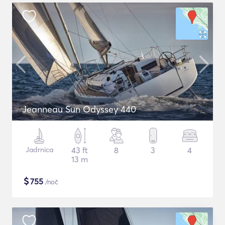
Jeanneau Sun Odyssey 440
Jadrnica
43 ft
8
3
4
13 m
$
755
/noč