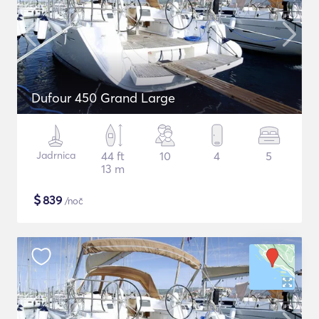
Dufour 450 Grand Large
Jadrnica
44 ft
10
4
5
13 m
$
839
/noč