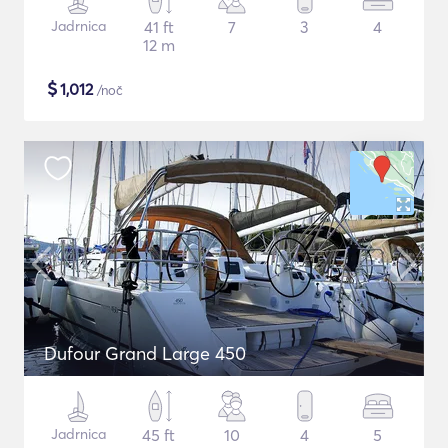
Jadrnica
41 ft
7
3
4
12 m
$
1,012
/noč
Dufour Grand Large 450
Jadrnica
45 ft
10
4
5