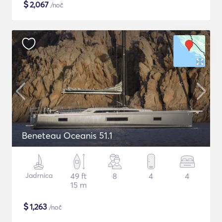
$
2,067
/noč
Beneteau Oceanis 51.1
Jadrnica
49 ft
8
4
4
15 m
$
1,263
/noč