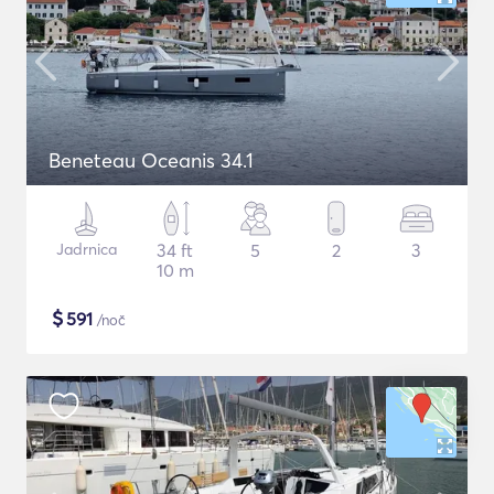
Beneteau Oceanis 34.1
Jadrnica
34 ft
5
2
3
10 m
$
591
/noč