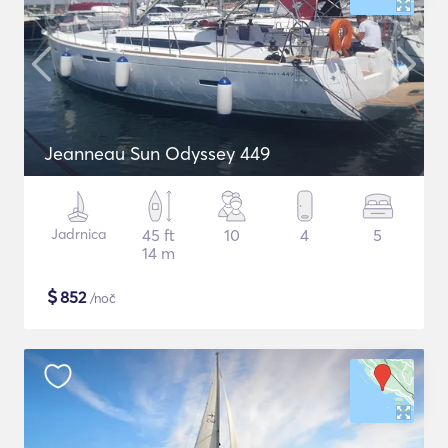
Jeanneau Sun Odyssey 449
Jadrnica
45 ft
10
4
5
14 m
$
852
/noč