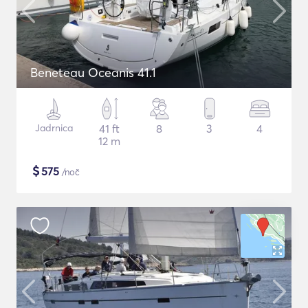
Beneteau Oceanis 41.1
Jadrnica
41 ft
8
3
4
12 m
$
575
/noč