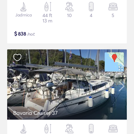
Jadrnica
44 ft
10
4
5
13 m
$
838
/noč
Bavaria Cruiser 37