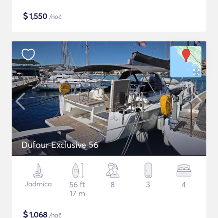
$
1,550
/noč
Dufour Exclusive 56
Jadrnica
56 ft
8
3
4
17 m
$
1,068
/noč