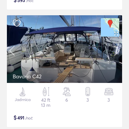
$
593
/noč
Bavaria C42
Jadrnica
42 ft
6
3
3
13 m
$
491
/noč