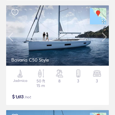
Bavaria C50 Style
Jadrnica
50 ft
8
3
3
15 m
$
1,613
/noč