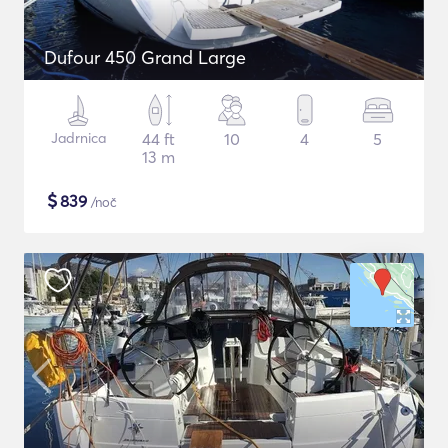
Dufour 450 Grand Large
Jadrnica
44 ft
10
4
5
13 m
$
839
/noč