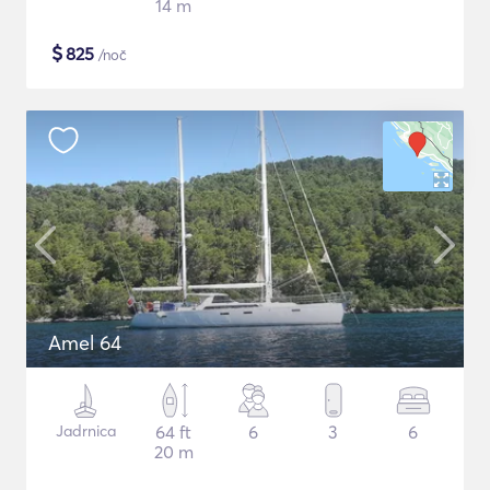
14 m
$
825
/noč
Amel 64
Jadrnica
64 ft
6
3
6
20 m