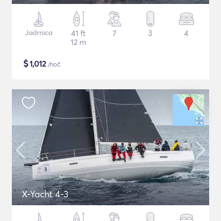
Jadrnica
41 ft
7
3
4
12 m
$
1,012
/noč
X-Yacht 4-3