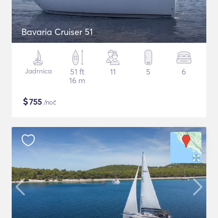
Bavaria Cruiser 51
Jadrnica
51 ft
11
5
6
16 m
$
755
/noč