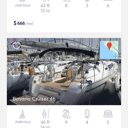
Jadrnica
43 ft
8
3
4
13 m
$
666
/noč
Bavaria Cruiser 46
Jadrnica
46 ft
9
4
5
14 m