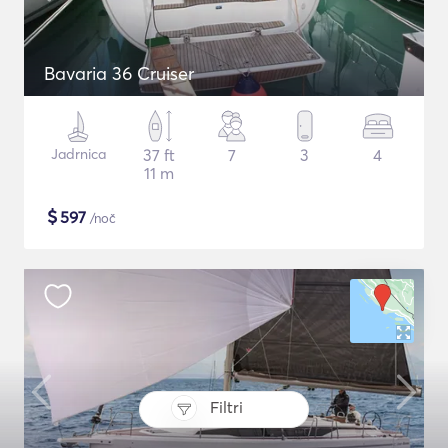
Bavaria 36 Cruiser
Jadrnica
37 ft
7
3
4
11 m
$
597
/noč
Filtri