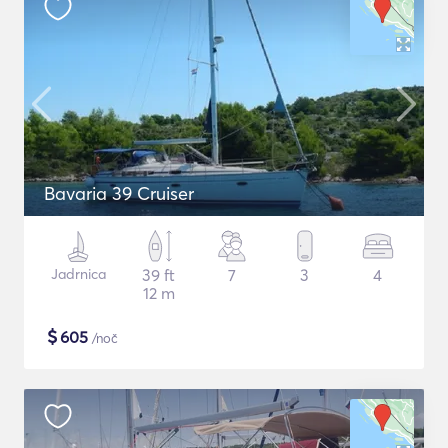
Bavaria 39 Cruiser
Jadrnica
39 ft
7
3
4
12 m
$
605
/noč