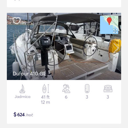
Dufour 410 GL
Jadrnica
41 ft
6
3
3
12 m
$
624
/noč