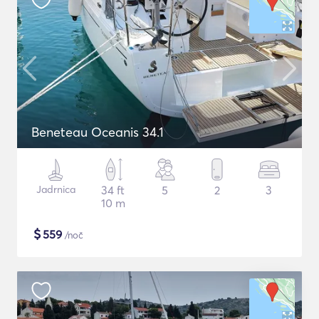
Beneteau Oceanis 34.1
Jadrnica
34 ft
5
2
3
10 m
$
559
/noč