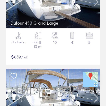
Dufour 450 Grand Large
Jadrnica
44 ft
10
4
5
13 m
$
839
/noč