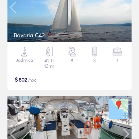
Bavaria C42
Jadrnica
42 ft
8
3
3
13 m
$
802
/noč