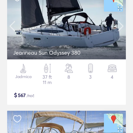
Jeanneau Sun Odyssey 380
Jadrnica
37 ft
8
3
4
11 m
$
567
/noč