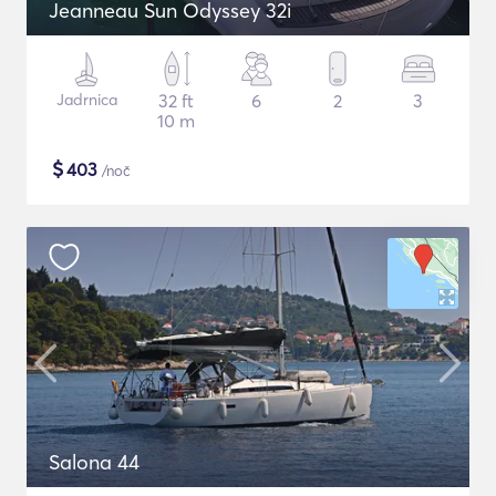
Jeanneau Sun Odyssey 32i
Jadrnica
32 ft
6
2
3
10 m
$
403
/noč
Salona 44