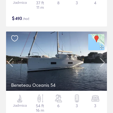
Jadrnica
37 ft
8
3
4
11 m
$
493
/noč
Beneteau Oceanis 54
Jadrnica
54 ft
6
3
3
16 m