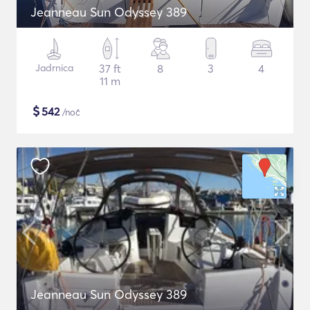
Jeanneau Sun Odyssey 389
Jadrnica
37 ft
8
3
4
11 m
$
542
/noč
Jeanneau Sun Odyssey 389