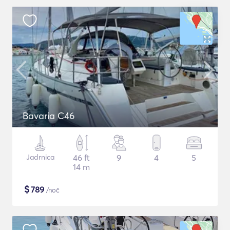
Bavaria C46
Jadrnica
46 ft
9
4
5
14 m
$
789
/noč