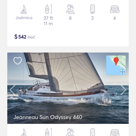
Jadrnica
37 ft
8
3
4
11 m
$
542
/noč
Jeanneau Sun Odyssey 440