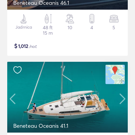
Beneteau Oceanis 46.1
Jadrnica
48 ft
10
4
5
15 m
$
1,012
/noč
Beneteau Oceanis 41.1