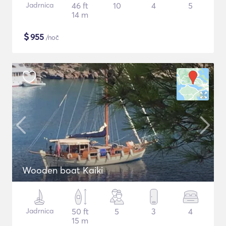
Jadrnica
46 ft
10
4
5
14 m
$
955
/noč
Wooden boat Kaiki
Jadrnica
50 ft
5
3
4
15 m