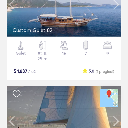
Custom Gulet 82
Gulet
82 ft
16
7
9
25 m
$
1,837
5.0
/noč
(1
pregledi
)