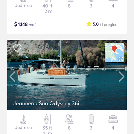
Jadrnica
40 ft
8
3
4
12 m
$
1,148
5.0
/noč
(1
pregledi
)
Jeanneau Sun Odyssey 36i
Jadrnica
35 ft
8
3
4
11 m