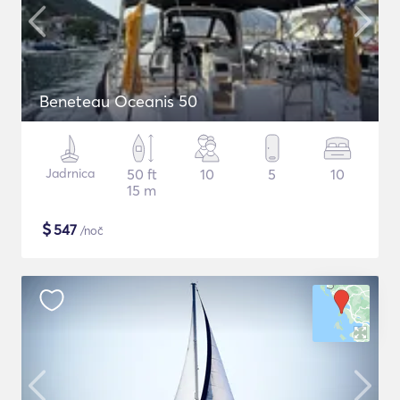
Beneteau Oceanis 50
Jadrnica
50 ft
10
5
10
15 m
$
547
/noč