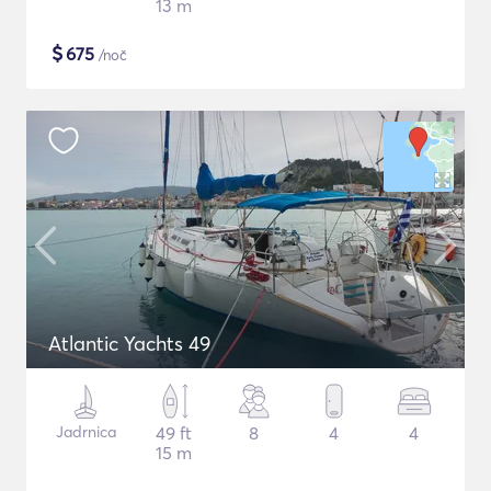
13 m
$
675
/noč
Atlantic Yachts 49
Jadrnica
49 ft
8
4
4
15 m