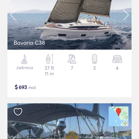
Bavaria C38
Jadrnica
37 ft
7
3
4
11 m
$
693
/noč