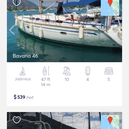
Bavaria 46
Jadrnica
47 ft
10
4
5
14 m
$
539
/noč