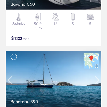
Bavaria C50
Jadrnica
50 ft
12
5
5
15 m
$
1,102
/noč
Beneteau 390