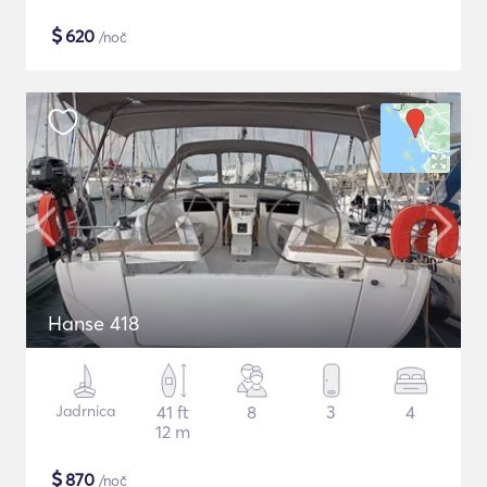
$
620
/noč
Hanse 418
Jadrnica
41 ft
8
3
4
12 m
$
870
/noč