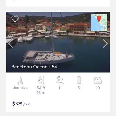
Beneteau Oceanis 54
Jadrnica
54 ft
11
5
10
16 m
$
625
/noč