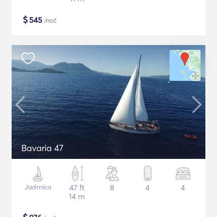
$
545
/noč
Bavaria 47
Jadrnica
47 ft
8
4
4
14 m