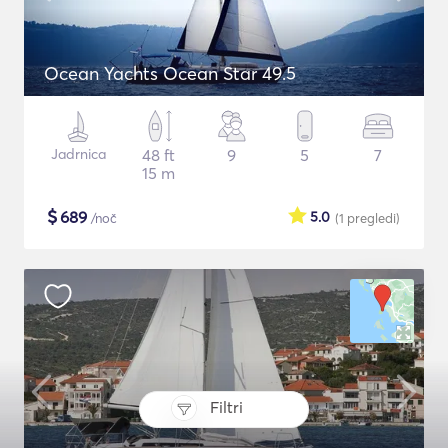
Ocean Yachts Ocean Star 49.5
Jadrnica
48 ft
9
5
7
15 m
$
689
5.0
/noč
(1
pregledi
)
Filtri