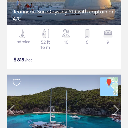
Jeanneau Sun Odyssey 519 with captain and
A/C.
Jadrnica
52 ft
10
6
9
16 m
$
818
/noč