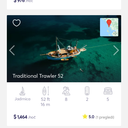
$
976
/noč
Traditional Trawler 52
Jadrnica
52 ft
8
2
5
16 m
$
1,464
5.0
/noč
(1
pregledi
)