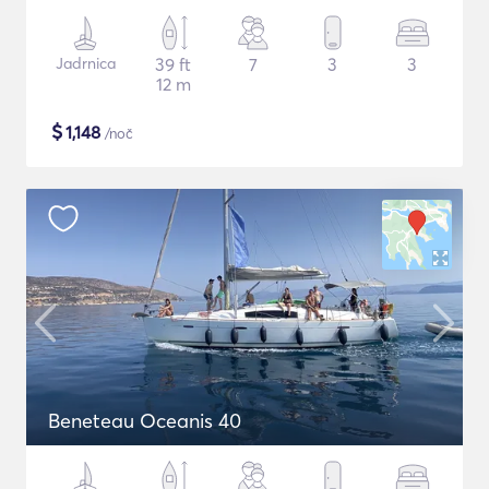
Jadrnica
39 ft
7
3
3
12 m
$
1,148
/noč
Beneteau Oceanis 40