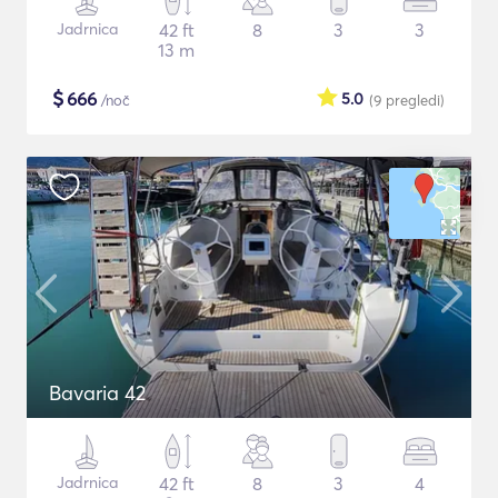
Jadrnica
42 ft
8
3
3
13 m
$
666
5.0
/noč
(9
pregledi
)
Bavaria 42
Jadrnica
42 ft
8
3
4