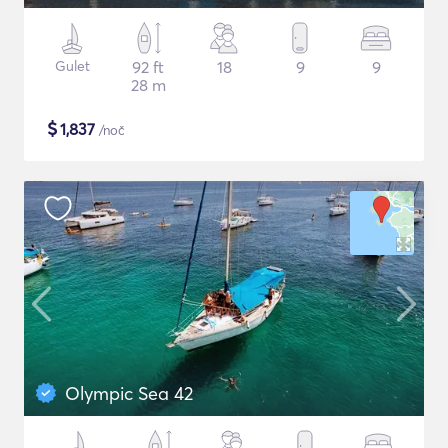
Gulet
92 ft
18
9
9
28 m
$
1,837
/noč
Olympic Sea 42