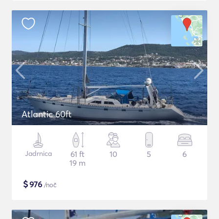
Atlantic 60ft
Jadrnica
61 ft
10
5
6
19 m
$
976
/noč