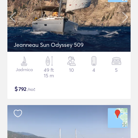
Jeanneau Sun Odyssey 509
Jadrnica
49 ft
10
4
5
15 m
$
792
/noč