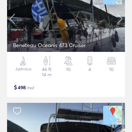
Beneteau Oceanis 473 Cruiser
Jadrnica
46 ft
10
4
10
14 m
$
498
/noč