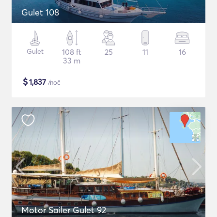
Gulet 108
Gulet
108 ft
25
11
16
33 m
$
1,837
/noč
Motor Sailer Gulet 92