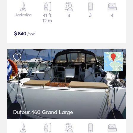
Jadrnica
41 ft
8
3
4
12 m
$
840
/noč
Dufour 460 Grand Large