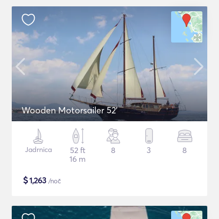
Wooden Motorsailer 52'
Jadrnica
52 ft
8
3
8
16 m
$
1,263
/noč