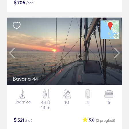
$
706
/noč
Bavaria 44
Jadrnica
44 ft
10
4
6
13 m
$
521
5.0
/noč
(2
pregledi
)