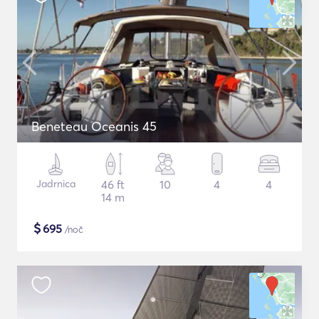
Beneteau Oceanis 45
Jadrnica
46 ft
10
4
4
14 m
$
695
/noč