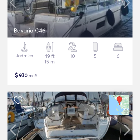
Bavaria C46
Jadrnica
49 ft
10
5
6
15 m
$
930
/noč