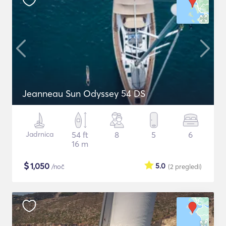
Jeanneau Sun Odyssey 54 DS
Jadrnica
54 ft
8
5
6
16 m
$
1,050
5.0
/noč
(2
pregledi
)