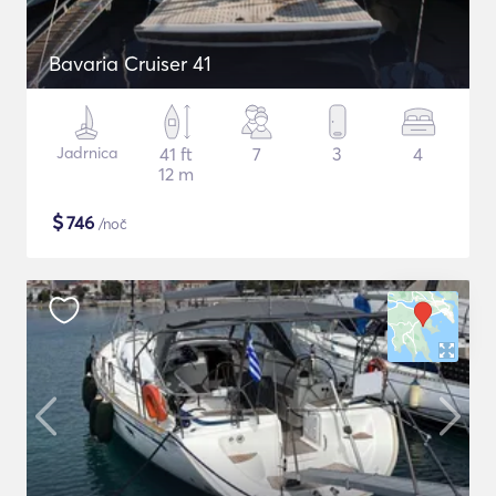
Bavaria Cruiser 41
Jadrnica
41 ft
7
3
4
12 m
$
746
/noč