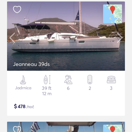
Jeanneau 39ds
Jadrnica
39 ft
6
2
3
12 m
$
478
/noč