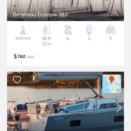
Beneteau Oceanis 38.1
Jadrnica
38 ft
6
3
3
12 m
$
760
/noč