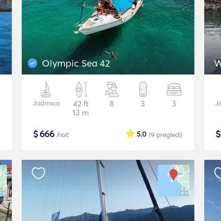
Olympic Sea 42
W
Jadrnica
42 ft
8
3
3
J
13 m
$
666
5.0
/noč
(9
pregledi
)