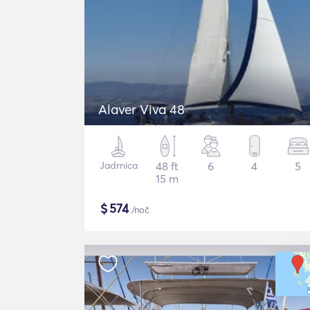
Alaver Viva 48
Jadrnica
48 ft
6
4
5
15 m
$
574
/noč