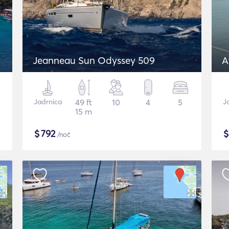
Jeanneau Sun Odyssey 509
A
Jadrnica
49 ft
10
4
5
J
15 m
$
792
/noč