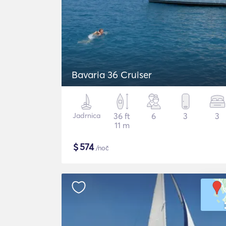
Bavaria 36 Cruiser
Jadrnica
36 ft
6
3
3
11 m
$
574
/noč