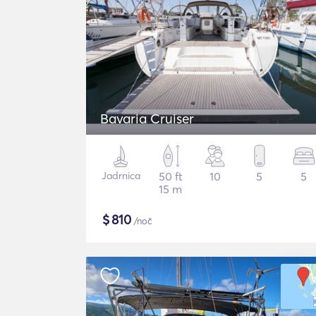
Bavaria Cruiser
Jadrnica
50 ft
10
5
5
15 m
$
810
/noč