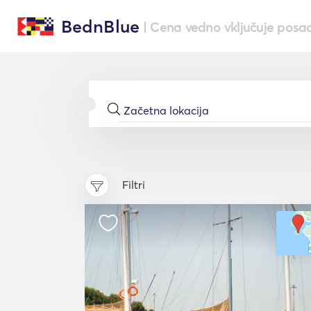
BednBlue
| Cena vedno vključuje posa
Filtri