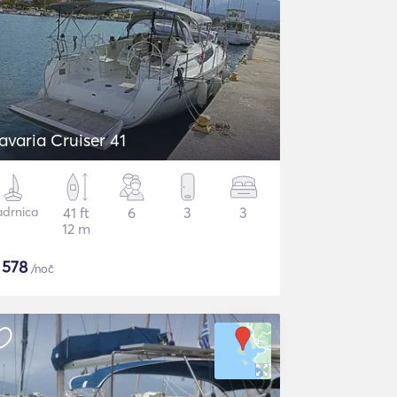
avaria Cruiser 41
adrnica
41 ft
6
3
3
12 m
$
578
/noč