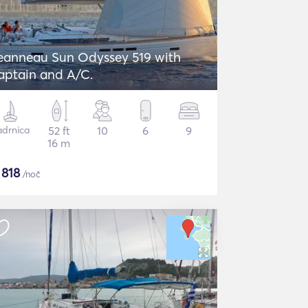
eanneau Sun Odyssey 519 with
aptain and A/C.
adrnica
52 ft
10
6
9
16 m
$
818
/noč