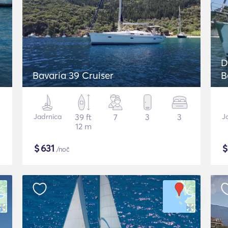
D
Bavaria 39 Cruiser
B
Jadrnica
39 ft
7
3
3
J
12 m
$
631
/noč