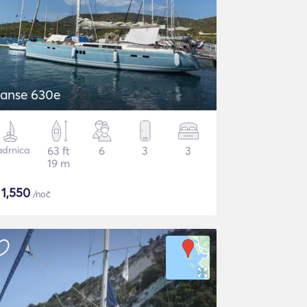
anse 630e
adrnica
63 ft
6
3
3
19 m
$
1,550
/noč