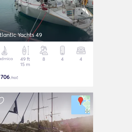
tlantic Yachts 49
adrnica
49 ft
8
4
4
15 m
$
706
/noč