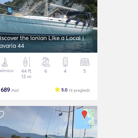
iscover the Ionian Like a Local |
avaria 44
adrnica
44 ft
6
4
5
13 m
$
689
5.0
/noč
(9
pregledi
)