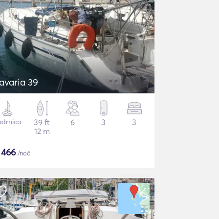
avaria 39
adrnica
39 ft
6
3
3
12 m
$
466
/noč