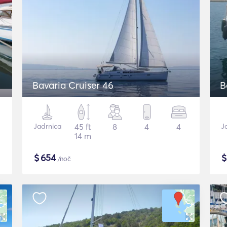
Bavaria Cruiser 46
B
Jadrnica
45 ft
8
4
4
J
14 m
$
654
/noč