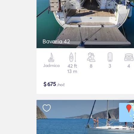
Bavaria 42
Jadrnica
42 ft
8
3
4
13 m
$
675
/noč