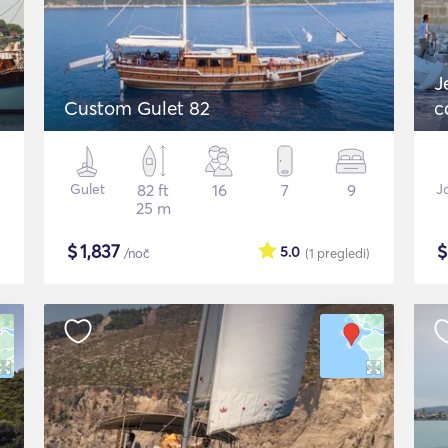
J
Custom Gulet 82
c
Gulet
82 ft
16
7
9
J
25 m
$
1,837
5.0
/noč
(1
pregledi
)