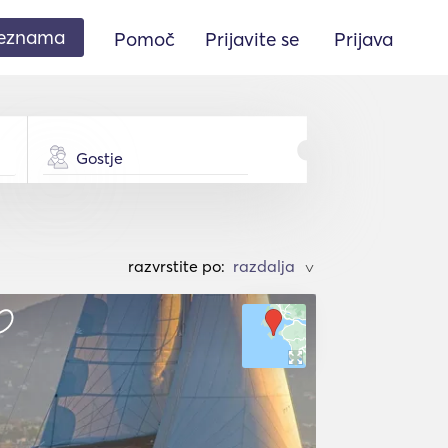
seznama
Pomoč
Prijavite se
Prijava
Gostje
razvrstite po:
>