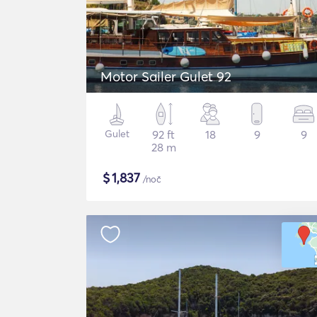
Motor Sailer Gulet 92
Gulet
92 ft
18
9
9
28 m
$
1,837
/noč