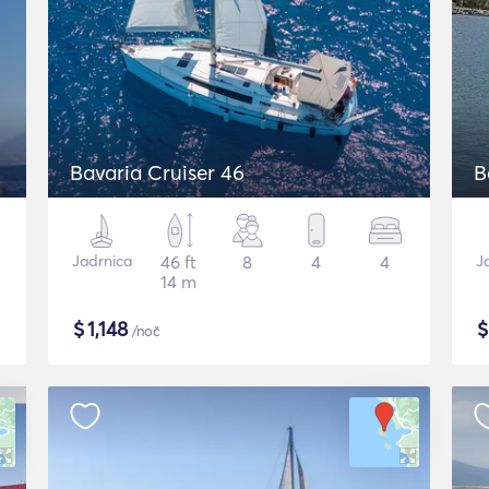
Bavaria Cruiser 46
B
Jadrnica
46 ft
8
4
4
J
14 m
$
1,148
/noč