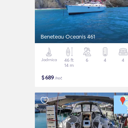
Beneteau Oceanis 461
Jadrnica
46 ft
6
4
4
14 m
$
689
/noč