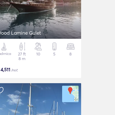
ood Lamine Gulet
adrnica
27 ft
10
5
8
8 m
$
4,511
/noč