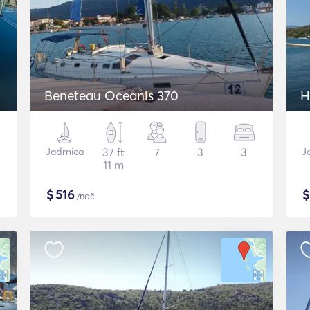
Beneteau Oceanis 370
H
Jadrnica
37 ft
7
3
3
J
11 m
$
516
/noč