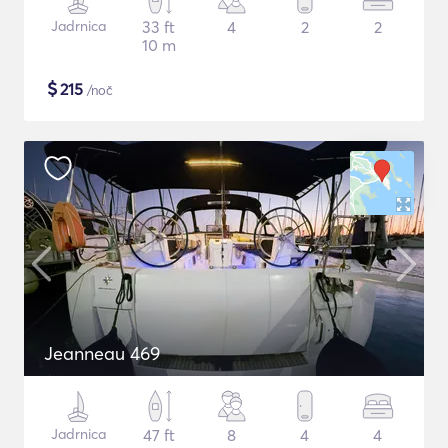
Jadrnica
33 ft
4
2
2
10 m
$
215
/noč
Jeanneau 469
Jadrnica
47 ft
8
4
4