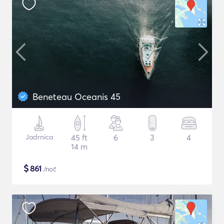
Beneteau Oceanis 45
Jadrnica
45 ft
6
3
4
14 m
$
861
/noč