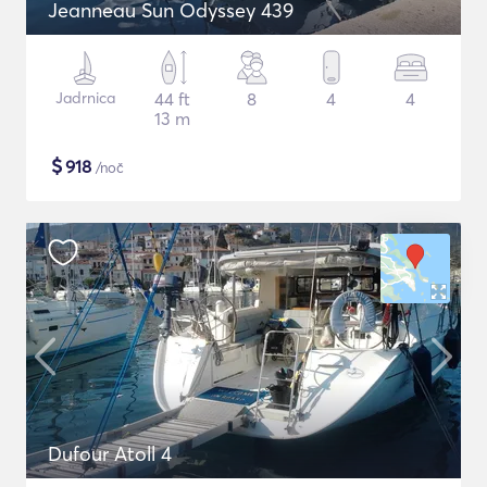
Jeanneau Sun Odyssey 439
Jadrnica
44 ft
8
4
4
13 m
$
918
/noč
Dufour Atoll 4