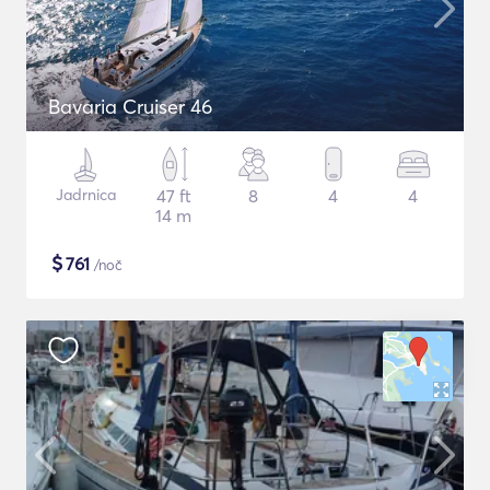
Bavaria Cruiser 46
Jadrnica
47 ft
8
4
4
14 m
$
761
/noč