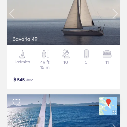
Bavaria 49
Jadrnica
49 ft
10
5
11
15 m
$
545
/noč