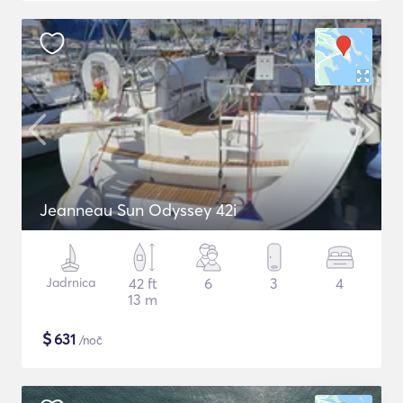
Jeanneau Sun Odyssey 42i
Jadrnica
42 ft
6
3
4
13 m
$
631
/noč