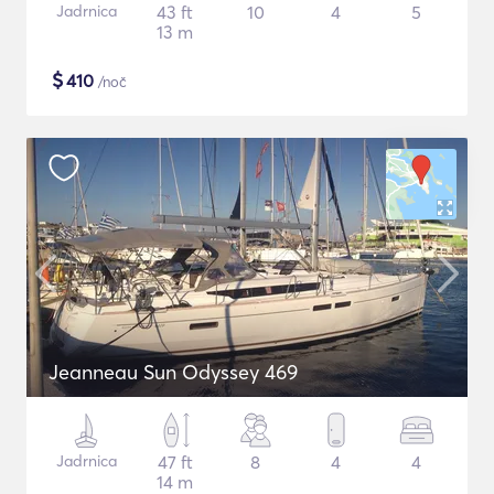
Jadrnica
43 ft
10
4
5
13 m
$
410
/noč
Jeanneau Sun Odyssey 469
Jadrnica
47 ft
8
4
4
14 m