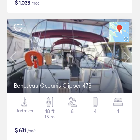
$
1,033
/noč
Beneteau Oceanis Clipper 473
Jadrnica
48 ft
8
4
4
15 m
$
631
/noč