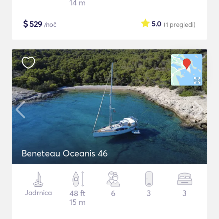
14 m
$
529
5.0
/noč
(1
pregledi
)
Beneteau Oceanis 46
Jadrnica
48 ft
6
3
3
15 m