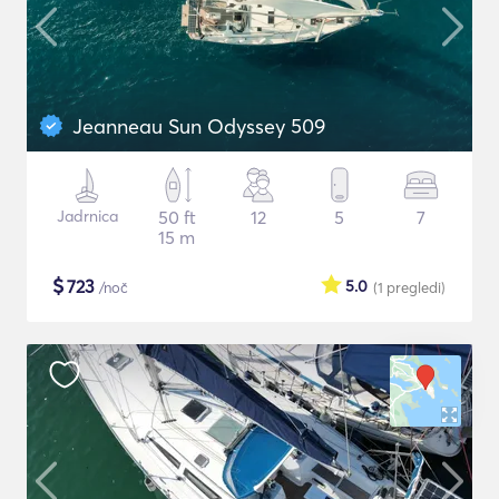
Jeanneau Sun Odyssey 509
Jadrnica
50 ft
12
5
7
15 m
$
723
5.0
/noč
(1
pregledi
)