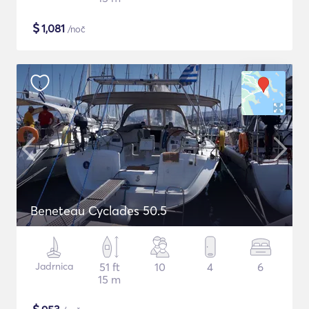
$
1,081
/noč
Beneteau Cyclades 50.5
Jadrnica
51 ft
10
4
6
15 m