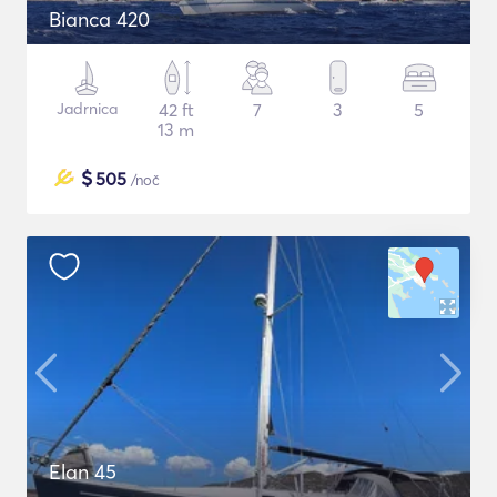
Bianca 420
Jadrnica
42 ft
7
3
5
13 m
$
505
/noč
Elan 45