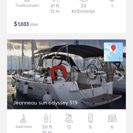
Tradicionalni
41 ft
33
1
12 m
Križarjenje
$
1,033
/dan
Jeanneau sun odyssey 519
Jadrnica
50 ft
12
6
6
15 m