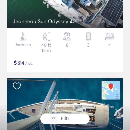
Jeanneau Sun Odyssey 40
Jadrnica
40 ft
8
3
4
12 m
$
614
/noč
Filtri