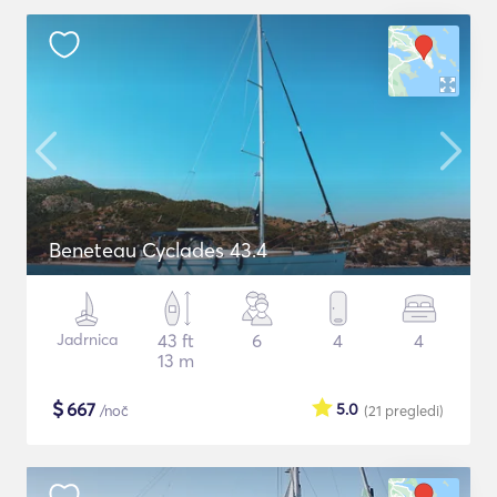
Beneteau Cyclades 43.4
Jadrnica
43 ft
6
4
4
13 m
$
667
5.0
/noč
(21
pregledi
)