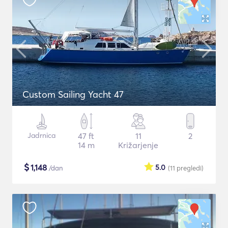
Custom Sailing Yacht 47
Jadrnica
47 ft
11
2
14 m
Križarjenje
$
1,148
5.0
/dan
(11
pregledi
)