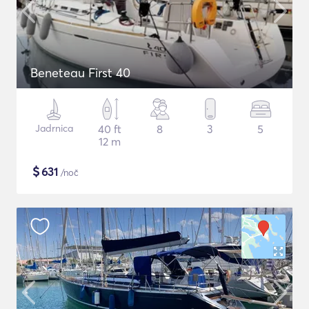
Beneteau First 40
Jadrnica
40 ft
8
3
5
12 m
$
631
/noč