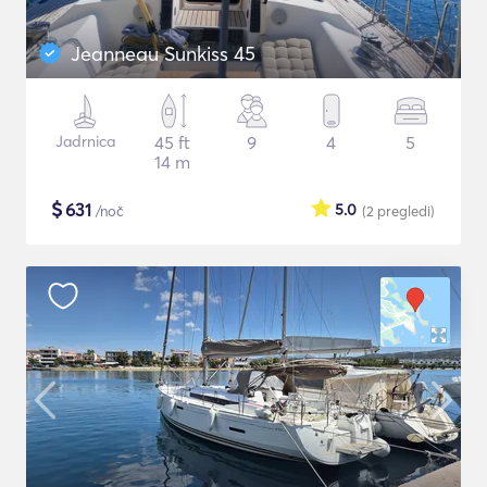
Jeanneau Sunkiss 45
Jadrnica
45 ft
9
4
5
14 m
$
631
5.0
/noč
(2
pregledi
)