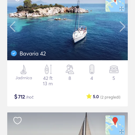
Bavaria 42
Jadrnica
42 ft
8
4
5
13 m
$
712
5.0
/noč
(2
pregledi
)