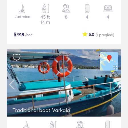
Jadrnica
45 ft
8
4
4
14 m
$
918
5.0
/noč
(1
pregledi
)
Traditional boat Varkala