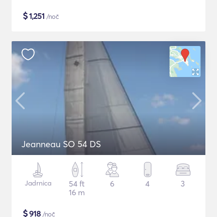
$
1,251
/noč
Jeanneau SO 54 DS
Jadrnica
54 ft
6
4
3
16 m
$
918
/noč