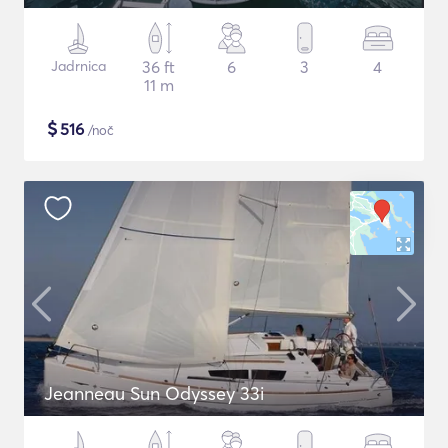
Jadrnica
36 ft
6
3
4
11 m
$
516
/noč
Jeanneau Sun Odyssey 33i