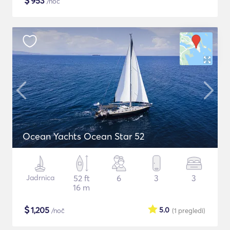
$
953
/noč
Ocean Yachts Ocean Star 52
Jadrnica
52 ft
6
3
3
16 m
$
1,205
5.0
/noč
(1
pregledi
)