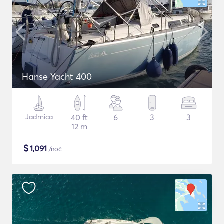
Hanse Yacht 400
Jadrnica
40 ft
6
3
3
12 m
$
1,091
/noč