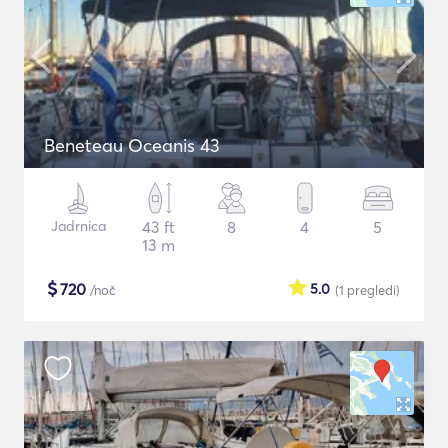
Beneteau Oceanis 43
Jadrnica
43 ft
8
4
5
13 m
$
720
5.0
/noč
(1
pregledi
)