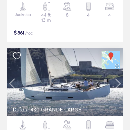
Jadrnica
44 ft
8
4
4
13 m
$
861
/noč
Dufour 430 GRANDE LARGE