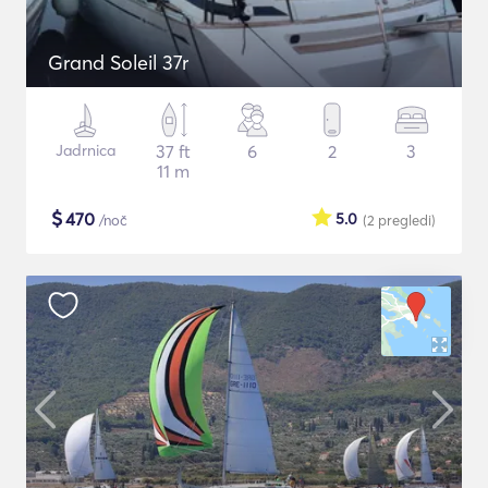
Grand Soleil 37r
Jadrnica
37 ft
6
2
3
11 m
$
470
5.0
/noč
(2
pregledi
)