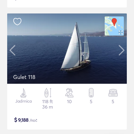
Gulet 118
Jadrnica
118 ft
10
5
5
36 m
$
9,188
/noč