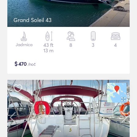
Grand Soleil 43
Jadrnica
43 ft
8
3
4
13 m
$
470
/noč