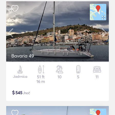
Bavaria 49
Jadrnica
51 ft
10
5
11
16 m
$
545
/noč