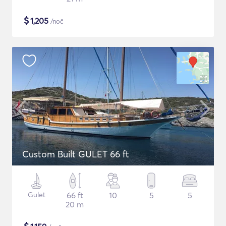
$
1,205
/noč
Custom Built GULET 66 ft
Gulet
66 ft
10
5
5
20 m