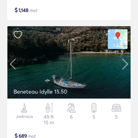
$
1,148
/noč
Beneteau Idylle 15.50
Jadrnica
49 ft
6
5
5
15 m
$
689
/noč