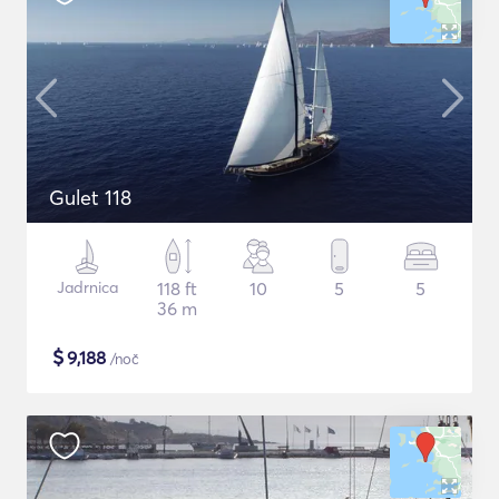
Gulet 118
Jadrnica
118 ft
10
5
5
36 m
$
9,188
/noč