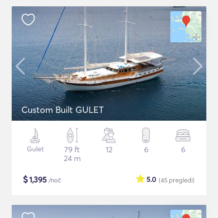
Custom Built GULET
Gulet
79 ft
12
6
6
24 m
$
1,395
5.0
/noč
(45
pregledi
)