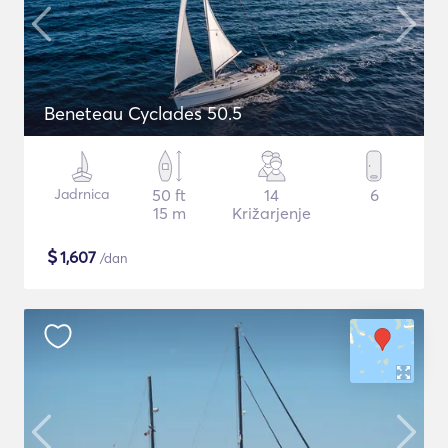
Beneteau Cyclades 50.5
Jadrnica
50 ft
14
6
15 m
Križarjenje
$
1,607
/dan