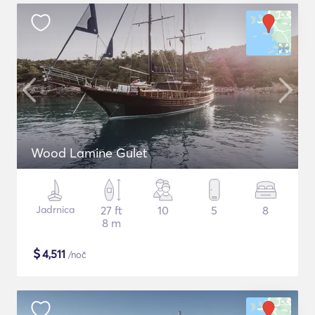
Wood Lamine Gulet
Jadrnica
27 ft
10
5
8
8 m
$
4,511
/noč