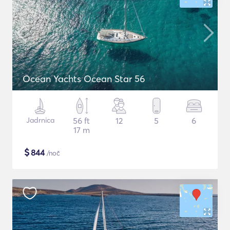
Ocean Yachts Ocean Star 56
Jadrnica
56 ft
12
5
6
17 m
$
844
/noč