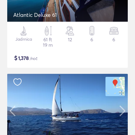
Atlantic Deluxe 61
Jadrnica
61 ft
12
6
6
19 m
$
1,378
/noč