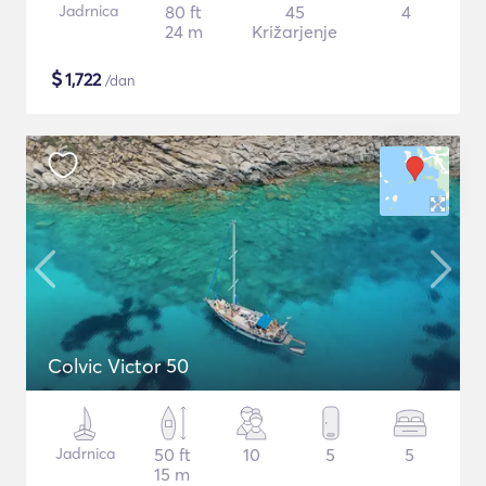
Jadrnica
80 ft
45
4
24 m
Križarjenje
$
1,722
/dan
Colvic Victor 50
Jadrnica
50 ft
10
5
5
15 m