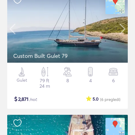
Custom Built Gulet 79
Gulet
79 ft
8
4
6
24 m
$
2,871
5.0
/noč
(6
pregledi
)