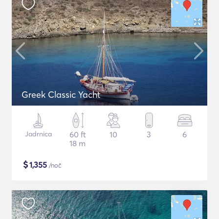
Greek Classic Yacht
Jadrnica
60 ft
10
3
6
18 m
$
1,355
/noč