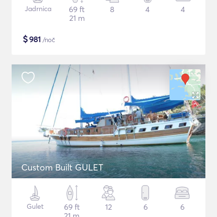
Jadrnica
69 ft
8
4
4
21 m
$
981
/noč
Custom Built GULET
Gulet
69 ft
12
6
6
21 m