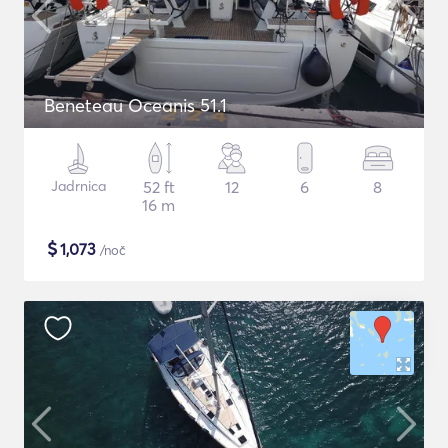
Beneteau Oceanis 51.1
Jadrnica
52 ft
12
6
8
16 m
$
1,073
/noč