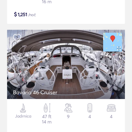
16 m
$
1,251
/noč
Bavaria 46 Cruiser
Jadrnica
47 ft
9
4
4
14 m