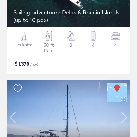
Sailing adventure - Delos & Rhenia Islands
(up to 10 pax)
Jadrnica
50 ft
8
4
4
15 m
$
1,378
/noč