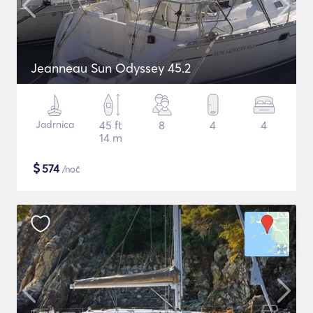
Jeanneau Sun Odyssey 45.2
Jadrnica
45 ft
8
4
4
14 m
$
574
/noč