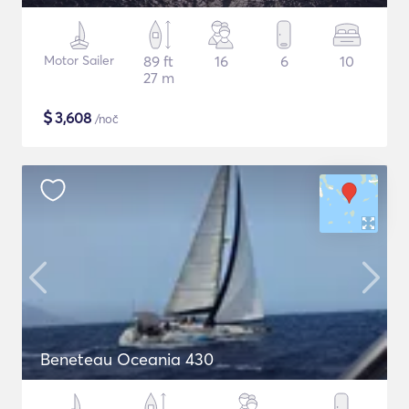
Motor Sailer
89 ft
16
6
10
27 m
$
3,608
/noč
Beneteau Oceania 430