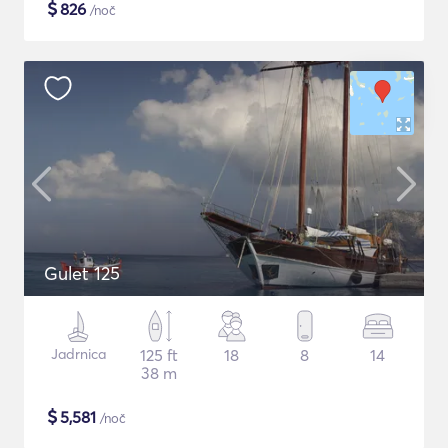
$
826
/noč
Gulet 125
Jadrnica
125 ft
18
8
14
38 m
$
5,581
/noč