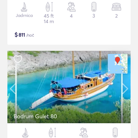
Jadrnica
45 ft
4
3
2
14 m
$
811
/noč
Bodrum Gulet 80