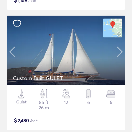
$
1,159
/noč
Custom Built GULET
Gulet
85 ft
12
6
6
26 m
$
2,480
/noč