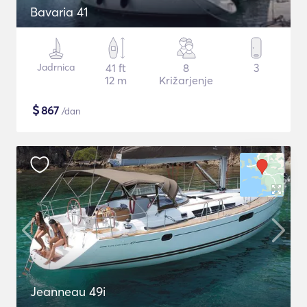
Bavaria 41
Jadrnica
41 ft
8
3
12 m
Križarjenje
$
867
/dan
Jeanneau 49i