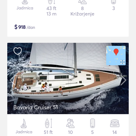
Jadrnica
43 ft
8
3
13 m
Križarjenje
$
918
/dan
Bavaria Cruiser 51
Jadrnica
51 ft
10
5
14