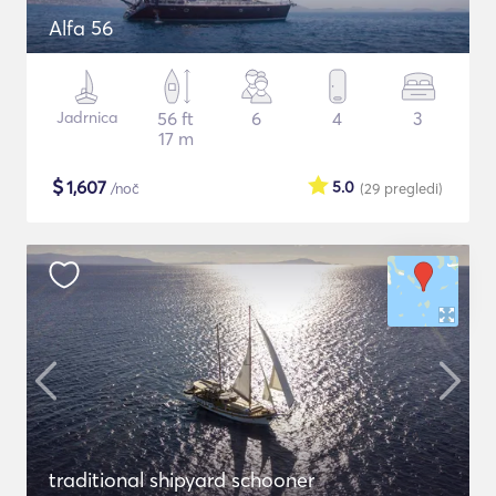
Alfa 56
Jadrnica
56 ft
6
4
3
17 m
$
1,607
5.0
/noč
(29
pregledi
)
traditional shipyard schooner