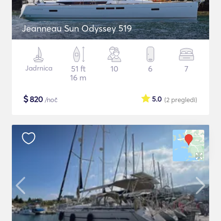
Jeanneau Sun Odyssey 519
Jadrnica
51 ft
10
6
7
16 m
$
820
5.0
/noč
(2
pregledi
)