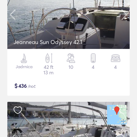
Jeanneau Sun Odyssey 42.1
Jadrnica
42 ft
10
4
4
13 m
$
436
/noč