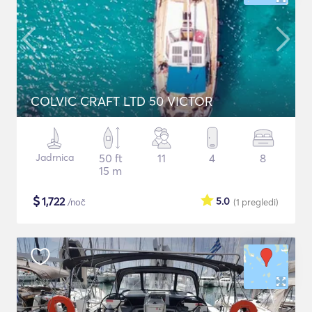
COLVIC CRAFT LTD 50 VICTOR
Jadrnica
50 ft
11
4
8
15 m
$
1,722
5.0
/noč
(1
pregledi
)