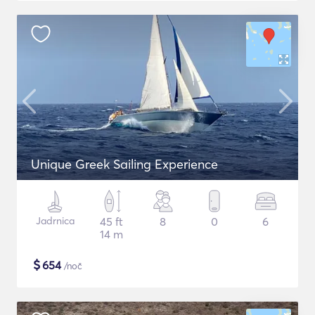
Unique Greek Sailing Experience
Jadrnica
45 ft
8
0
6
14 m
$
654
/noč