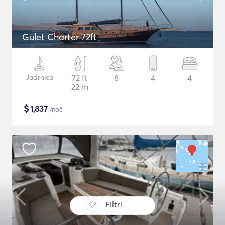
Gulet Charter 72ft
Jadrnica
72 ft
8
4
4
22 m
$
1,837
/noč
Filtri