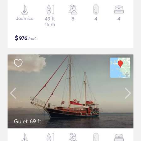
Jadrnica
49 ft
8
4
4
15 m
$
976
/noč
Gulet 69 ft