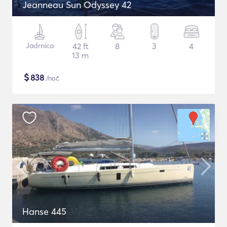
Jeanneau Sun Odyssey 42
Jadrnica
42 ft
8
3
4
13 m
$
838
/noč
Hanse 445