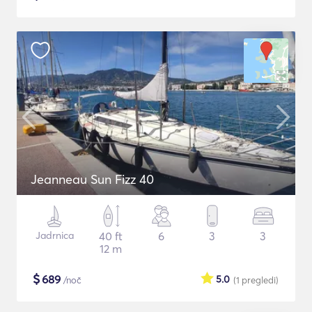
Jeanneau Sun Fizz 40
Jadrnica
40 ft
6
3
3
12 m
$
689
5.0
/noč
(1
pregledi
)