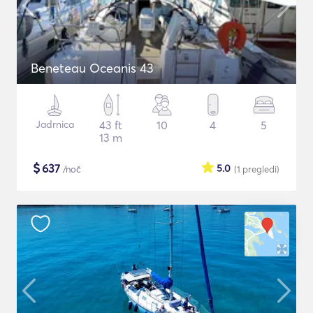
Beneteau Oceanis 43
Jadrnica
43 ft
10
4
5
13 m
$
637
5.0
/noč
(1
pregledi
)