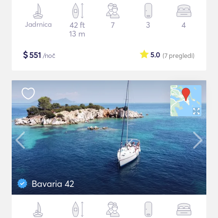
Jadrnica
42 ft
7
3
4
13 m
$
551
5.0
/noč
(7
pregledi
)
Bavaria 42