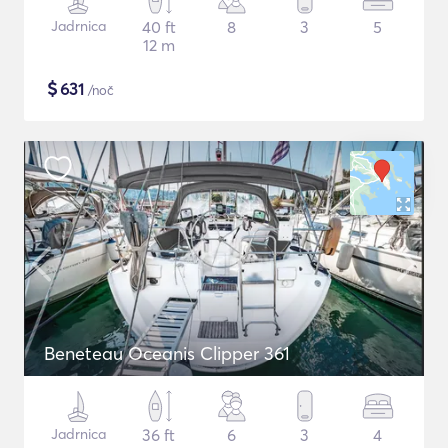
Jadrnica
40 ft
8
3
5
12 m
$
631
/noč
Beneteau Oceanis Clipper 361
Jadrnica
36 ft
6
3
4