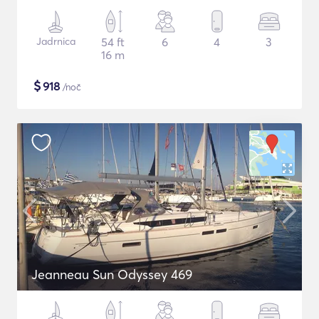
Jadrnica
54 ft
6
4
3
16 m
$
918
/noč
Jeanneau Sun Odyssey 469