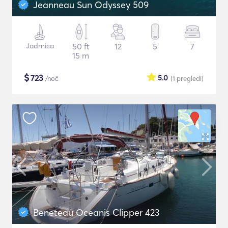
Jeanneau Sun Odyssey 509
Jadrnica
50 ft
12
5
7
15 m
$
723
5.0
/noč
(1
pregledi
)
Beneteau Oceanis Clipper 423