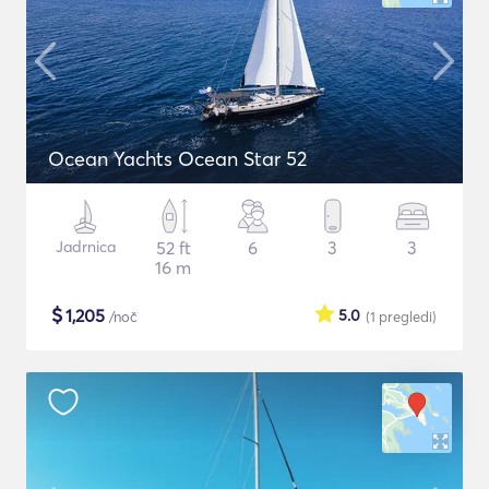
Ocean Yachts Ocean Star 52
Jadrnica
52 ft
6
3
3
16 m
$
1,205
5.0
/noč
(1
pregledi
)