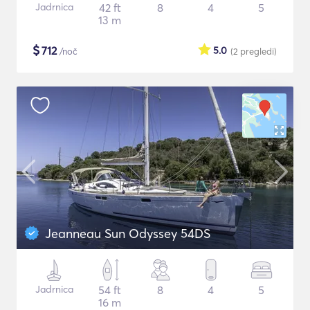
Jadrnica
42 ft
8
4
5
13 m
$
712
5.0
/noč
(2
pregledi
)
Jeanneau Sun Odyssey 54DS
Jadrnica
54 ft
8
4
5
16 m