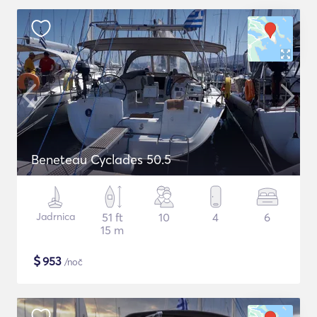
Beneteau Cyclades 50.5
Jadrnica
51 ft
10
4
6
15 m
$
953
/noč