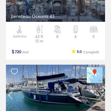
Beneteau Oceanis 43
Jadrnica
43 ft
8
4
5
13 m
$
720
5.0
/noč
(1
pregledi
)