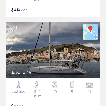
$
410
/noč
Bavaria 49
Jadrnica
51 ft
10
5
11
16 m