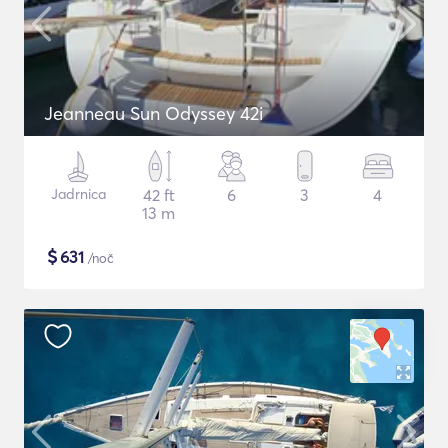
Jeanneau Sun Odyssey 42i
Jadrnica
42 ft
6
3
4
13 m
$
631
/noč