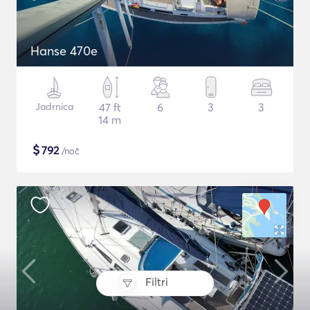
Hanse 470e
Jadrnica
47 ft
6
3
3
14 m
$
792
/noč
Filtri