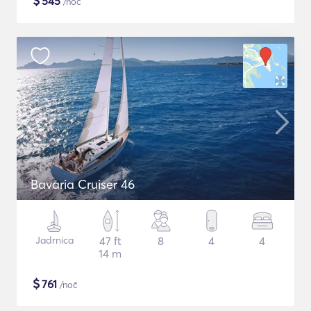
$
545
/noč
Bavaria Cruiser 46
Jadrnica
47 ft
8
4
4
14 m
$
761
/noč