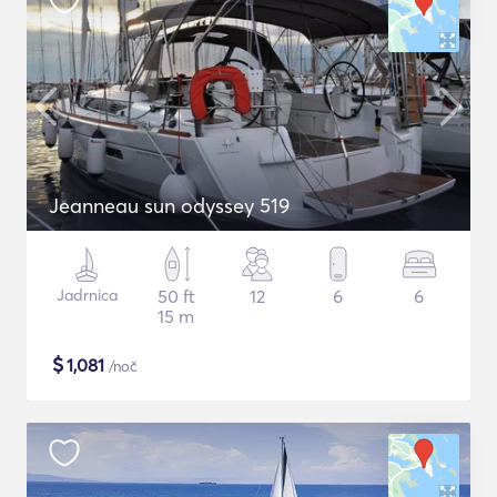
Jeanneau sun odyssey 519
Jadrnica
50 ft
12
6
6
15 m
$
1,081
/noč