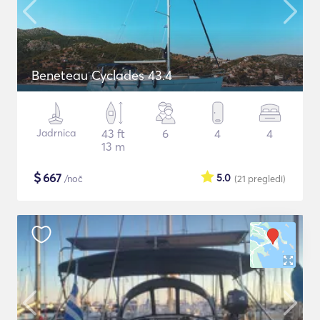
Beneteau Cyclades 43.4
Jadrnica
43 ft
6
4
4
13 m
$
667
5.0
/noč
(21
pregledi
)