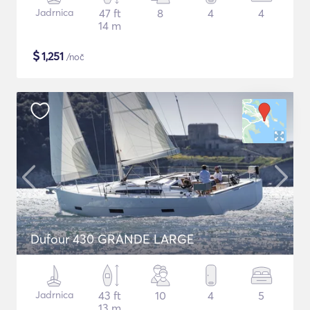
Jadrnica
47 ft
8
4
4
14 m
$
1,251
/noč
Dufour 430 GRANDE LARGE
Jadrnica
43 ft
10
4
5
13 m