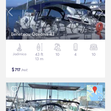
Beneteau Oceanis 43
Jadrnica
43 ft
10
4
10
13 m
$
717
/noč