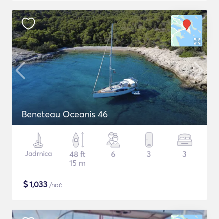
Beneteau Oceanis 46
Jadrnica
48 ft
6
3
3
15 m
$
1,033
/noč