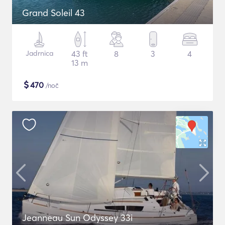
Grand Soleil 43
Jadrnica
43 ft
8
3
4
13 m
$
470
/noč
Jeanneau Sun Odyssey 33i