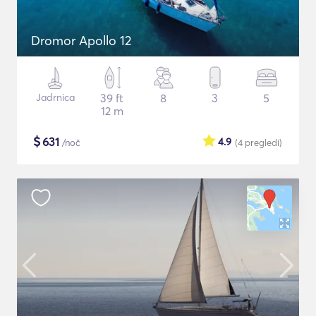
Dromor Apollo 12
Jadrnica
39 ft
8
3
5
12 m
$
631
4.9
/noč
(4
pregledi
)