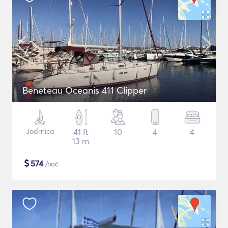
Beneteau Oceanis 411 Clipper
Jadrnica
41 ft
10
4
4
13 m
$
574
/noč