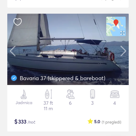
Bavaria 37 (skippered & bareboat)
Jadrnica
37 ft
6
3
4
11 m
$
333
5.0
/noč
(1
pregledi
)