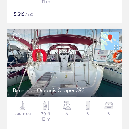
11 m
$
516
/noč
Beneteau Oceanis Clipper 393
Jadrnica
39 ft
6
3
3
12 m