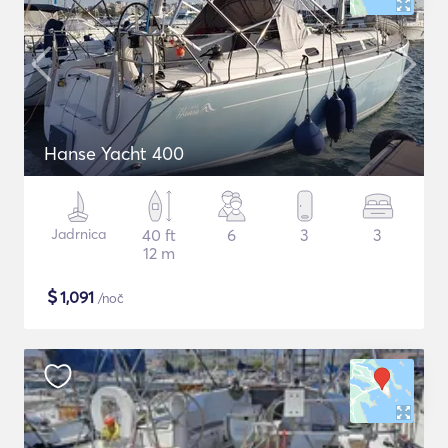
Hanse Yacht 400
Jadrnica
40 ft
6
3
3
12 m
$
1,091
/noč