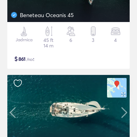
Beneteau Oceanis 45
Jadrnica
45 ft
6
3
4
14 m
$
861
/noč