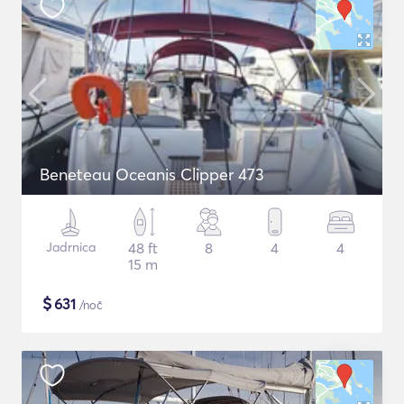
Beneteau Oceanis Clipper 473
Jadrnica
48 ft
8
4
4
15 m
$
631
/noč