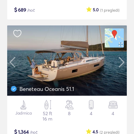
$
689
5.0
/noč
(1
pregledi
)
Beneteau Oceanis 51.1
Jadrnica
52 ft
8
4
4
16 m
$
1,364
4.5
/noč
(2
pregledi
)