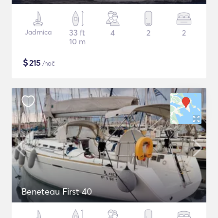
Jadrnica
33 ft
4
2
2
10 m
$
215
/noč
Beneteau First 40