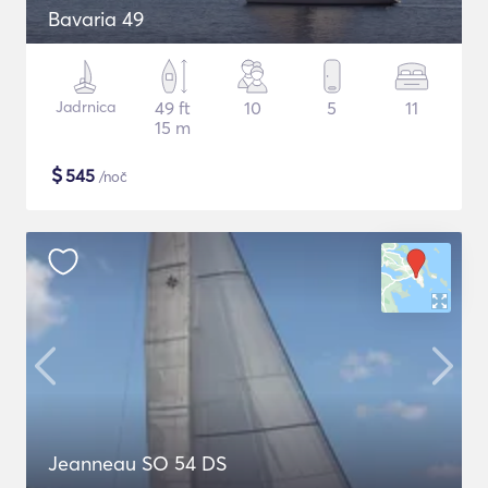
Bavaria 49
Jadrnica
49 ft
10
5
11
15 m
$
545
/noč
Jeanneau SO 54 DS