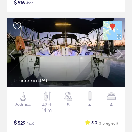
$
516
/noč
Jeanneau 469
Jadrnica
47 ft
8
4
4
14 m
$
529
5.0
/noč
(1
pregledi
)