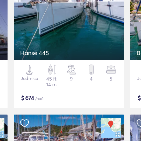
Hanse 445
B
Jadrnica
45 ft
9
4
5
J
14 m
$
674
/noč