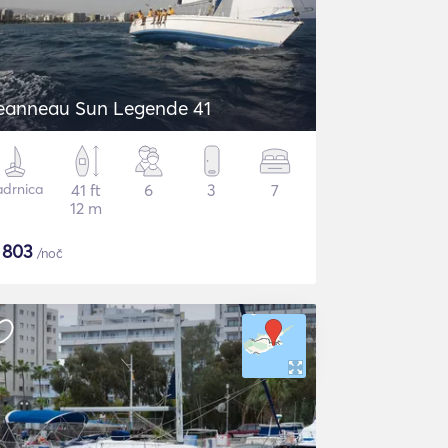
Jeanneau Sun Legende 41
adrnica
41 ft
6
3
7
12 m
$
803
/noč