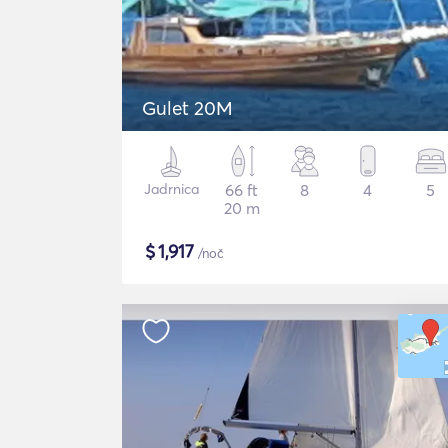
Gulet 20M
Jadrnica
66 ft
8
4
5
20 m
$
1,917
/noč