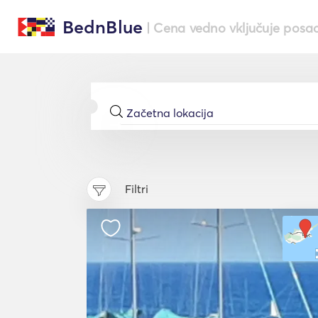
BednBlue
| Cena vedno vključuje posa
Filtri