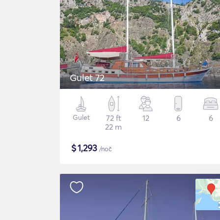
Gulet 72
Gulet
72 ft
12
6
6
22 m
$
1,293
/noč