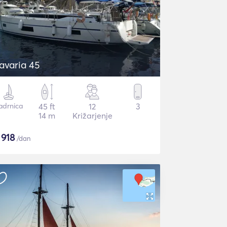
avaria 45
adrnica
45 ft
12
3
14 m
Križarjenje
$
918
/dan