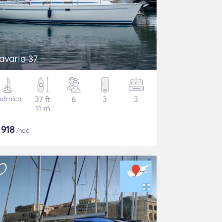
avaria 37
adrnica
37 ft
6
3
3
11 m
$
918
/noč