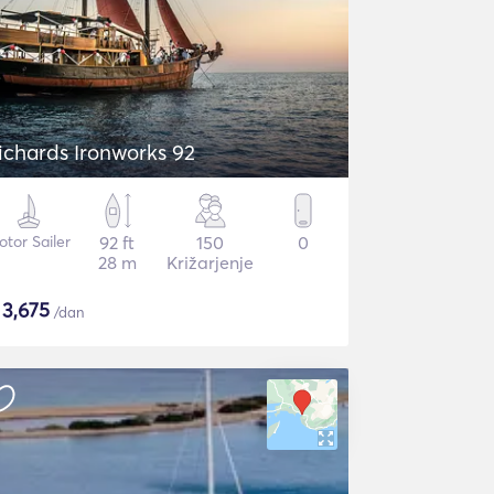
ichards Ironworks 92
tor Sailer
92 ft
150
0
28 m
Križarjenje
$
3,675
/dan