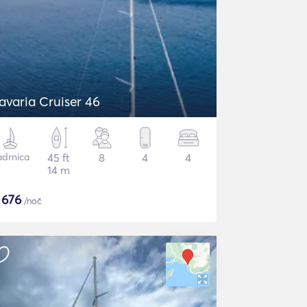
avaria Cruiser 46
adrnica
45 ft
8
4
4
14 m
$
676
/noč