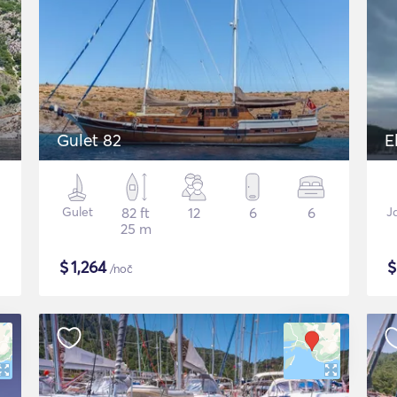
Gulet 82
E
Gulet
82 ft
12
6
6
J
25 m
$
1,264
/noč