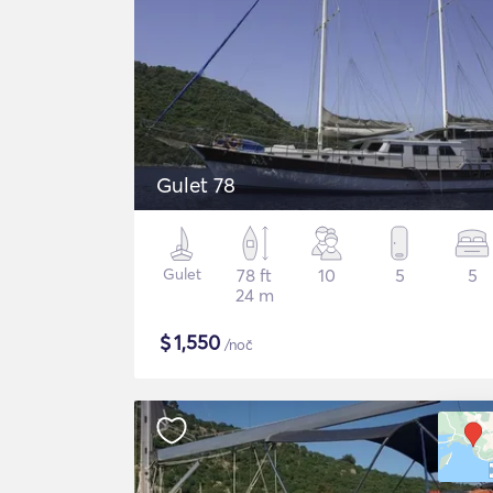
Gulet 78
Gulet
78 ft
10
5
5
24 m
$
1,550
/noč