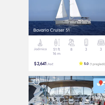
Bavaria Cruiser 51
Jadrnica
51 ft
8
3
3
16 m
$
2,641
5.0
/noč
(1
pregledi
)