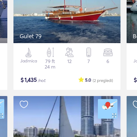
Gulet 79
B
Jadrnica
79 ft
12
7
6
J
24 m
$
1,435
5.0
/noč
(2
pregledi
)