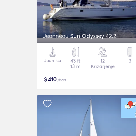
Jeanneau Sun Odyssey 42.2
Jadrnica
43 ft
12
3
13 m
Križarjenje
$
410
/dan