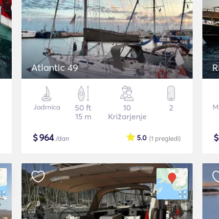
Atlantic 49
R
Jadrnica
50 ft
10
2
Mo
15 m
Križarjenje
$
964
5.0
/dan
(1
pregledi
)