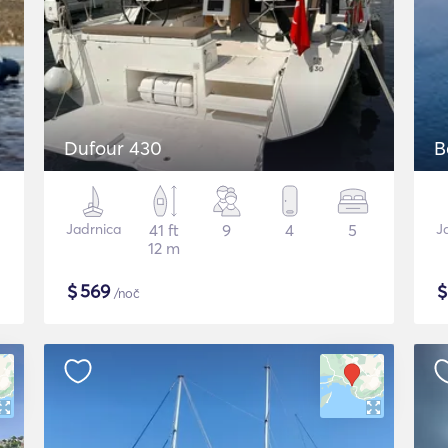
Dufour 430
B
Jadrnica
41 ft
9
4
5
J
12 m
$
569
/noč