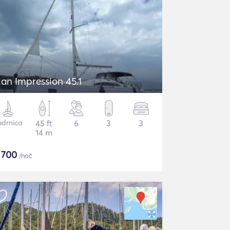
lan Impression 45.1
adrnica
45 ft
6
3
3
14 m
$
700
/noč