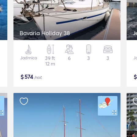
Bavaria Holiday 38
Jadrnica
39 ft
6
3
3
J
12 m
$
574
/noč