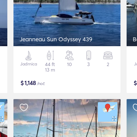
Jeanneau Sun Odyssey 439
B
Jadrnica
44 ft
10
3
2
J
13 m
$
1,148
/noč