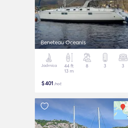
Beneteau Oceanis
Jadrnica
44 ft
8
3
3
13 m
$
401
/noč