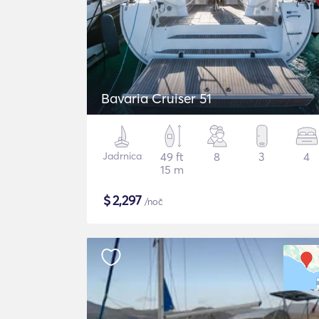
Bavaria Cruiser 51
Jadrnica
49 ft
8
3
4
15 m
$
2,297
/noč