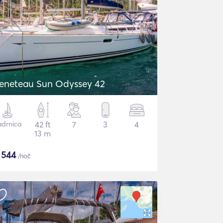
eneteau Sun Odyssey 42
adrnica
42 ft
7
3
4
13 m
$
544
/noč