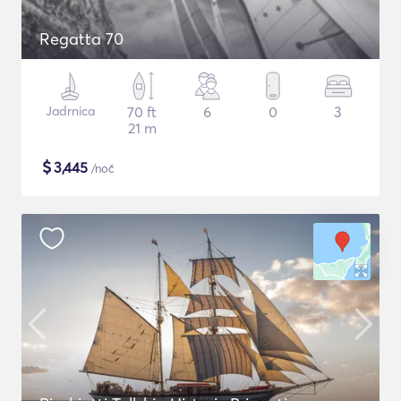
Regatta 70
Jadrnica
70 ft
6
0
3
21 m
$
3,445
/noč