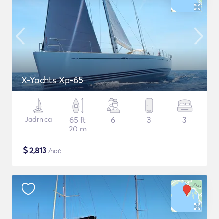
X-Yachts Xp-65
Jadrnica
65 ft
6
3
3
20 m
$
2,813
/noč