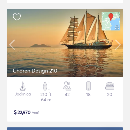
Choren Design 210
Jadrnica
210 ft
42
18
20
64 m
$
22,970
/noč