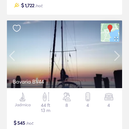
$
1,722
/noč
Bavaria BV44
Jadrnica
44 ft
8
4
4
13 m
$
545
/noč