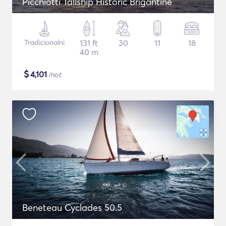
Picchiotti Tallship Historic Brigantine
Tradicionalni
131 ft
30
11
18
40 m
$
4,101
/noč
Beneteau Cyclades 50.5