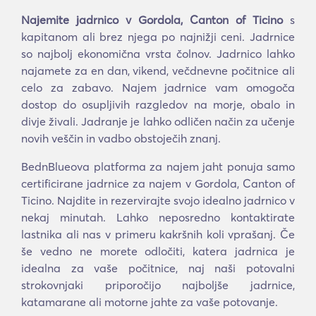
Najemite jadrnico v Gordola, Canton of Ticino
s
kapitanom ali brez njega po najnižji ceni. Jadrnice
so najbolj ekonomična vrsta čolnov. Jadrnico lahko
najamete za en dan, vikend, večdnevne počitnice ali
celo za zabavo. Najem jadrnice vam omogoča
dostop do osupljivih razgledov na morje, obalo in
divje živali. Jadranje je lahko odličen način za učenje
novih veščin in vadbo obstoječih znanj.
BednBlueova platforma za najem jaht ponuja samo
certificirane jadrnice za najem v Gordola, Canton of
Ticino. Najdite in rezervirajte svojo idealno jadrnico v
nekaj minutah. Lahko neposredno kontaktirate
lastnika ali nas v primeru kakršnih koli vprašanj. Če
še vedno ne morete odločiti, katera jadrnica je
idealna za vaše počitnice, naj naši potovalni
strokovnjaki priporočijo najboljše jadrnice,
katamarane ali motorne jahte za vaše potovanje.