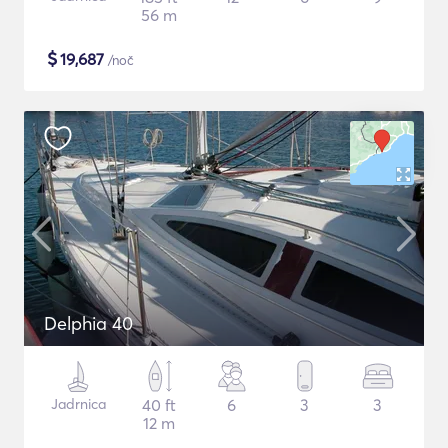
56 m
$
19,687
/noč
Delphia 40
Jadrnica
40 ft
6
3
3
12 m