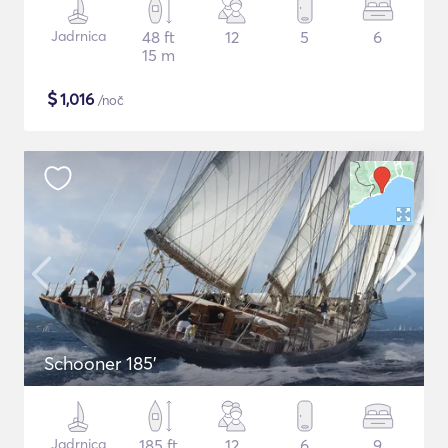
Jadrnica
48 ft
12
5
6
15 m
$
1,016
/noč
Schooner 185'
Jadrnica
185 ft
12
6
9