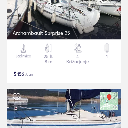
Archambault Surprise 25
Jadrnica
25 ft
4
1
8 m
Križarjenje
$
156
/dan