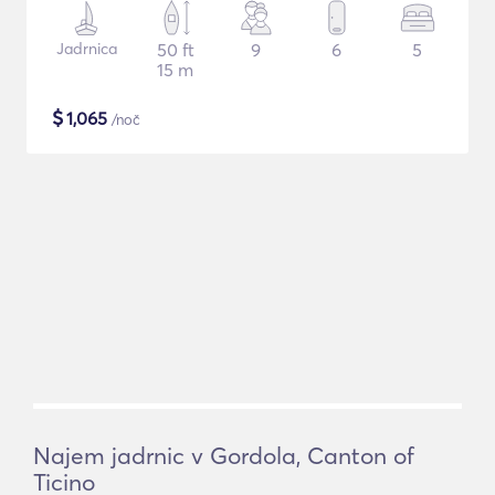
Jadrnica
50 ft
9
6
5
15 m
$
1,065
/noč
Najem jadrnic v Gordola, Canton of
Ticino