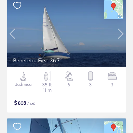
Beneteau First 36.7
Jadrnica
35 ft
6
3
3
11 m
$
803
/noč