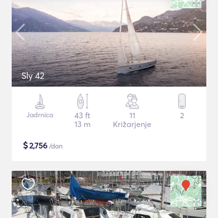
Sly 42
Jadrnica
43 ft
11
2
13 m
Križarjenje
$
2,756
/dan