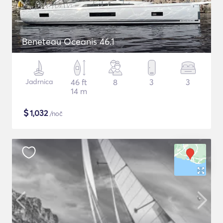
Beneteau Oceanis 46.1
Jadrnica
46 ft
8
3
3
14 m
$
1,032
/noč