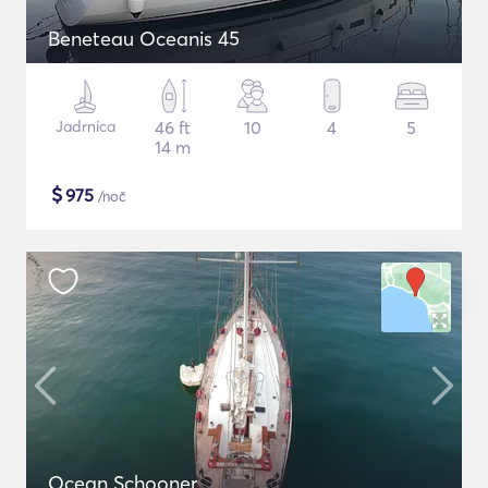
Beneteau Oceanis 45
Jadrnica
46 ft
10
4
5
14 m
$
975
/noč
Ocean Schooner