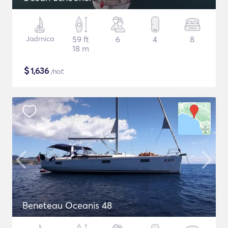
Jadrnica
59 ft
6
4
8
18 m
$
1,636
/noč
Beneteau Oceanis 48