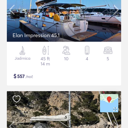
Elan Impression 45.1
Jadrnica
45 ft
10
4
5
14 m
$
557
/noč