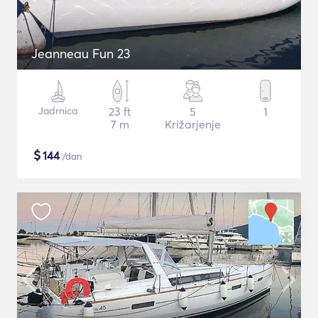
Jeanneau Fun 23
Jadrnica
23 ft
5
1
7 m
Križarjenje
$
144
/dan