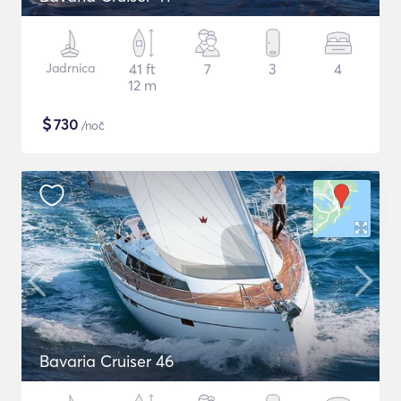
Jadrnica
41 ft
7
3
4
12 m
$
730
/noč
Bavaria Cruiser 46