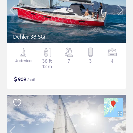
Dehler 38 SQ
Jadrnica
38 ft
7
3
4
12 m
$
909
/noč