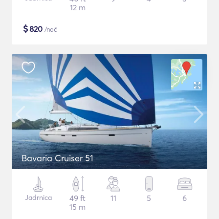
12 m
$
820
/noč
Bavaria Cruiser 51
Jadrnica
49 ft
11
5
6
15 m