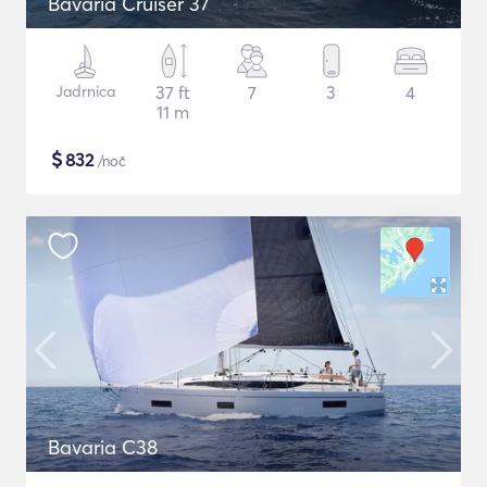
Bavaria Cruiser 37
Jadrnica
37 ft
7
3
4
11 m
$
832
/noč
Bavaria C38