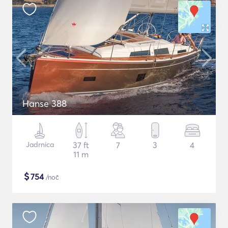
Hanse 388
Jadrnica
37 ft
7
3
4
11 m
$
754
/noč