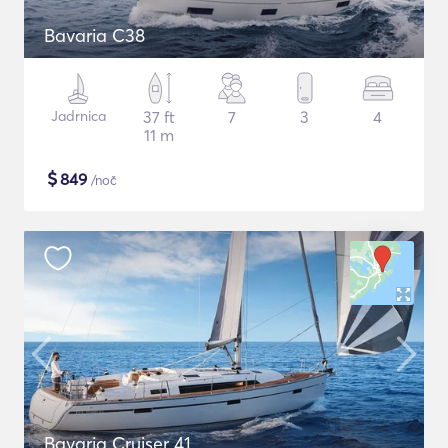
Bavaria C38
Jadrnica
37 ft
7
3
4
11 m
$
849
/noč
Bavaria Cruiser 41