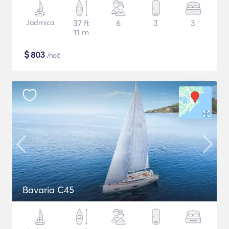
Jadrnica
37 ft
6
3
3
11 m
$
803
/noč
Bavaria C45