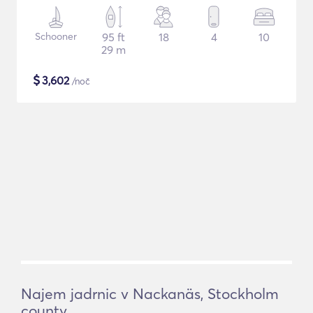
Schooner
95 ft
18
4
10
29 m
$
3,602
/noč
Najem jadrnic v Nackanäs, Stockholm
county