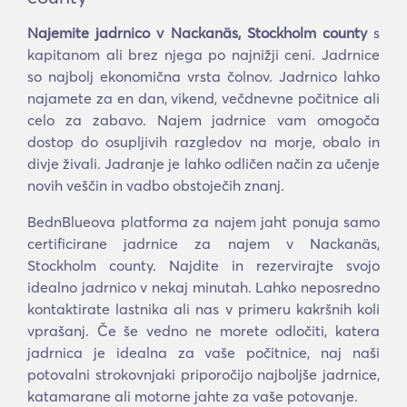
Najemite jadrnico v Nackanäs, Stockholm county
s
kapitanom ali brez njega po najnižji ceni. Jadrnice
so najbolj ekonomična vrsta čolnov. Jadrnico lahko
najamete za en dan, vikend, večdnevne počitnice ali
celo za zabavo. Najem jadrnice vam omogoča
dostop do osupljivih razgledov na morje, obalo in
divje živali. Jadranje je lahko odličen način za učenje
novih veščin in vadbo obstoječih znanj.
BednBlueova platforma za najem jaht ponuja samo
certificirane jadrnice za najem v Nackanäs,
Stockholm county. Najdite in rezervirajte svojo
idealno jadrnico v nekaj minutah. Lahko neposredno
kontaktirate lastnika ali nas v primeru kakršnih koli
vprašanj. Če še vedno ne morete odločiti, katera
jadrnica je idealna za vaše počitnice, naj naši
potovalni strokovnjaki priporočijo najboljše jadrnice,
katamarane ali motorne jahte za vaše potovanje.