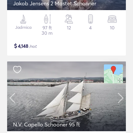
Jakob Jensens 2 Mastet Schonner
Jadrnica
97 ft
12
4
10
30 m
$
4,148
/noč
N.V. Capello Schooner 95 ft