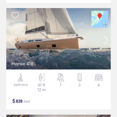
Hanse 418
Jadrnica
41 ft
7
3
4
12 m
$
828
/noč