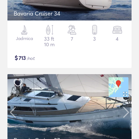
Bavaria Cruiser 34
Jadrnica
33 ft
7
3
4
10 m
$
713
/noč