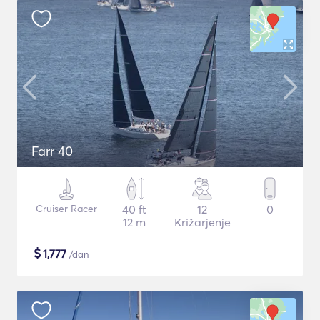
Farr 40
Cruiser Racer
40 ft
12
0
12 m
Križarjenje
$
1,777
/dan