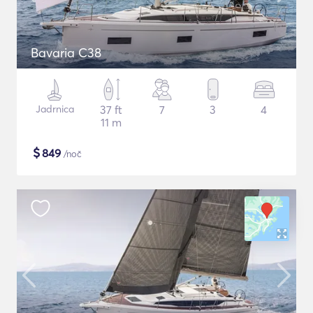
Bavaria C38
Jadrnica
37 ft
7
3
4
11 m
$
849
/noč