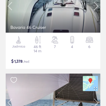
Bavaria 46 Cruiser
Jadrnica
46 ft
7
4
6
14 m
$
1,378
/noč