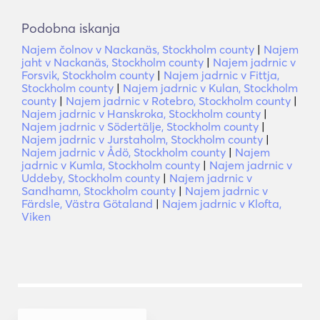
Podobna iskanja
Najem čolnov v Nackanäs, Stockholm county
|
Najem
jaht v Nackanäs, Stockholm county
|
Najem jadrnic v
Forsvik, Stockholm county
|
Najem jadrnic v Fittja,
Stockholm county
|
Najem jadrnic v Kulan, Stockholm
county
|
Najem jadrnic v Rotebro, Stockholm county
|
Najem jadrnic v Hanskroka, Stockholm county
|
Najem jadrnic v Södertälje, Stockholm county
|
Najem jadrnic v Jurstaholm, Stockholm county
|
Najem jadrnic v Ådö, Stockholm county
|
Najem
jadrnic v Kumla, Stockholm county
|
Najem jadrnic v
Uddeby, Stockholm county
|
Najem jadrnic v
Sandhamn, Stockholm county
|
Najem jadrnic v
Färdsle, Västra Götaland
|
Najem jadrnic v Klofta,
Viken