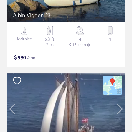
Albin Viggen 23
Jadrnica
23 ft
4
1
7 m
Križarjenje
$
990
/dan