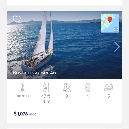
Bavaria Cruiser 46
Jadrnica
47 ft
9
4
5
14 m
$
1,078
/noč