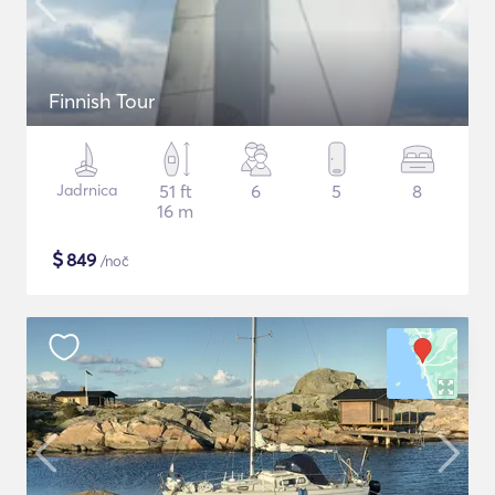
Finnish Tour
Jadrnica
51 ft
6
5
8
16 m
$
849
/noč