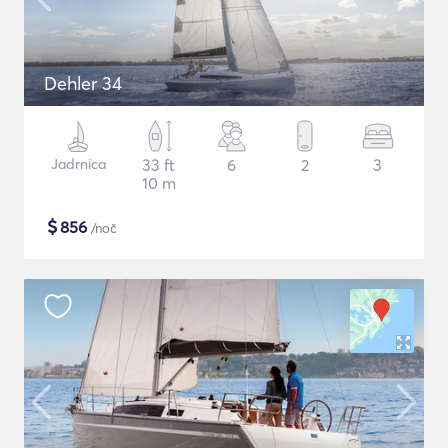
Dehler 34
Jadrnica
33 ft
6
2
3
10 m
$
856
/noč