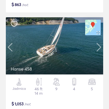
$
863
/noč
Hanse 458
Jadrnica
46 ft
9
4
5
14 m
$
1,053
/noč