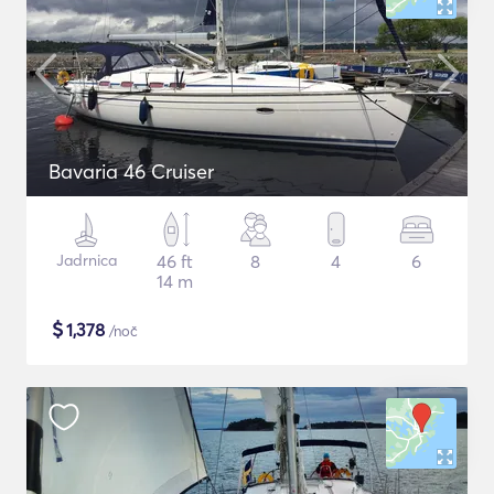
Bavaria 46 Cruiser
Jadrnica
46 ft
8
4
6
14 m
$
1,378
/noč