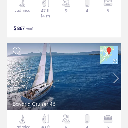
Jadrnica
47 ft
9
4
5
14 m
$
867
/noč
Bavaria Cruiser 46
Jadrnica
40 ft
9
4
5