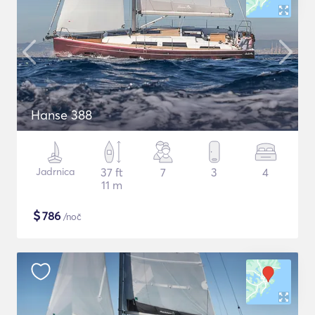
Hanse 388
Jadrnica
37 ft
7
3
4
11 m
$
786
/noč