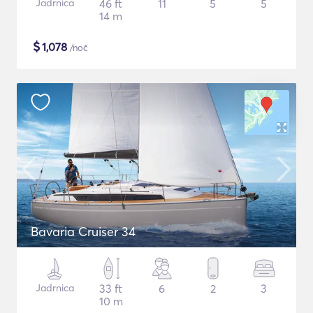
Jadrnica
46 ft
11
5
5
14 m
$
1,078
/noč
Bavaria Cruiser 34
Jadrnica
33 ft
6
2
3
10 m