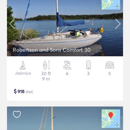
Robertson and Sons Comfort 30
Jadrnica
30 ft
6
3
5
9 m
$
918
/noč