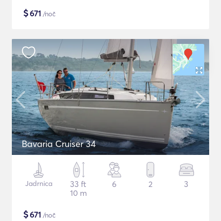
$
671
/noč
Bavaria Cruiser 34
Jadrnica
33 ft
6
2
3
10 m
$
671
/noč