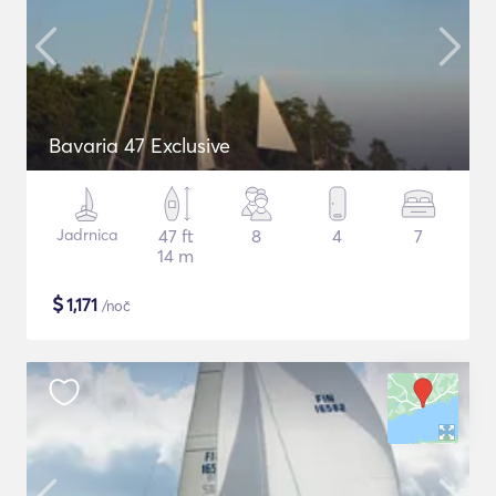
Bavaria 47 Exclusive
Jadrnica
47 ft
8
4
7
14 m
$
1,171
/noč