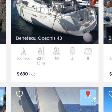
Beneteau Oceanis 43
B
Jadrnica
43 ft
10
4
5
J
13 m
$
630
/noč