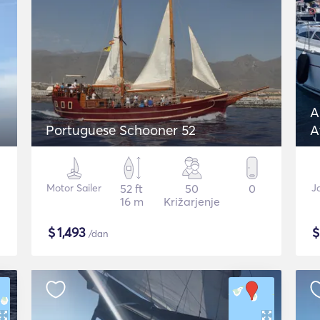
A
Portuguese Schooner 52
A
J
Motor Sailer
52 ft
50
0
J
16 m
Križarjenje
$
1,493
/dan