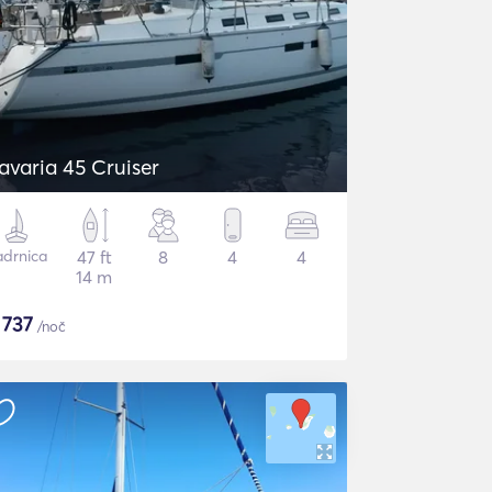
avaria 45 Cruiser
adrnica
47 ft
8
4
4
14 m
$
737
/noč