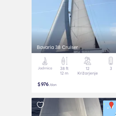
Bavaria 38 Cruiser
Jadrnica
38 ft
12
3
12 m
Križarjenje
$
976
/dan