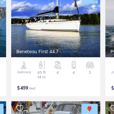
Beneteau First 44.7
P
Jadrnica
45 ft
4
4
3
J
14 m
$
459
/noč