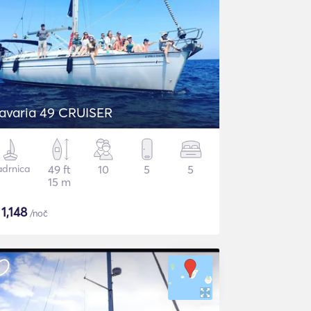
avaria 49 CRUISER
adrnica
49 ft
10
5
5
15 m
$
1,148
/noč