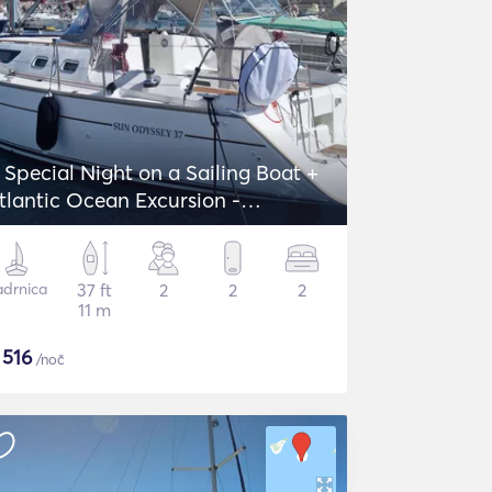
 Special Night on a Sailing Boat +
tlantic Ocean Excursion -
eanneau Sun Odyssey 37
adrnica
37 ft
2
2
2
11 m
$
516
/noč