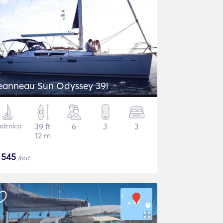
eanneau Sun Odyssey 39i
adrnica
39 ft
6
3
3
12 m
$
545
/noč