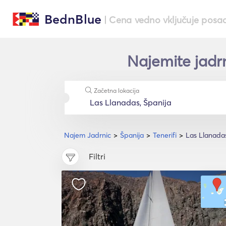
BednBlue
| Cena vedno vključuje posa
Najemite jadrn
Začetna lokacija
Najem Jadrnic
Španija
Tenerifi
Las Llanada
Filtri