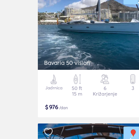
Bavaria 50 vision
Jadrnica
50 ft
6
3
15 m
Križarjenje
$
976
/dan