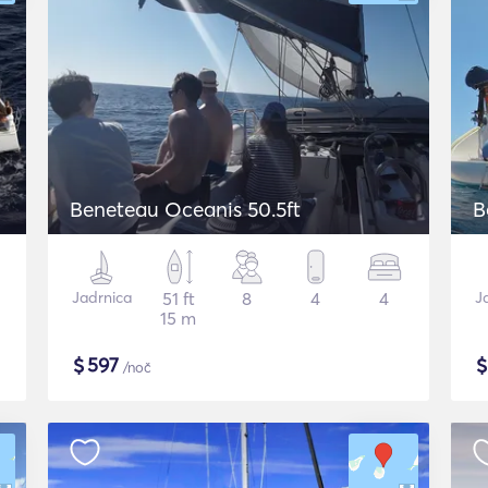
Beneteau Oceanis 50.5ft
B
Jadrnica
51 ft
8
4
4
J
15 m
$
597
/noč