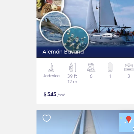
Alemán Bavaria
Jadrnica
39 ft
6
1
3
12 m
$
545
/noč