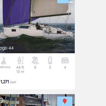
ogo 44
adrnica
44 ft
8
3
4
13 m
$
1,271
/noč