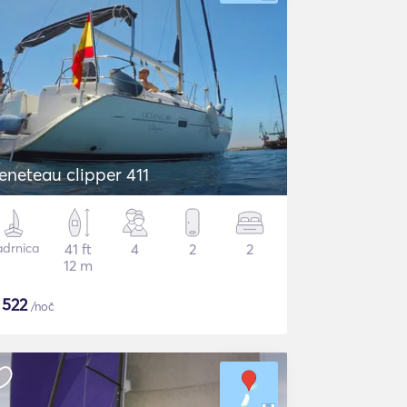
eneteau clipper 411
adrnica
41 ft
4
2
2
12 m
$
522
/noč