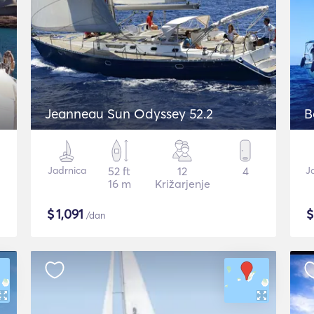
Jeanneau Sun Odyssey 52.2
B
Jadrnica
52 ft
12
4
J
16 m
Križarjenje
$
1,091
/dan