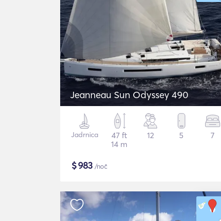
Jeanneau Sun Odyssey 490
Jadrnica
47 ft
12
5
7
14 m
$
983
/noč