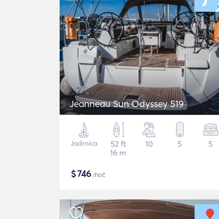
Jeanneau Sun Odyssey 519
Jadrnica
52 ft
10
5
5
16 m
$
746
/noč