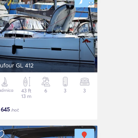
ufour GL 412
adrnica
43 ft
6
3
3
13 m
$
645
/noč