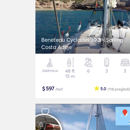
Beneteau Cyclades 39.3 - Sailing
Costa Adeje
Jadrnica
48 ft
6
3
3
15 m
$
597
5.0
/noč
(118
pregledi
)