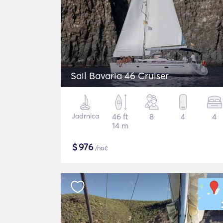
Sail Bavaria 46 Cruiser
Jadrnica
46 ft
8
4
4
14 m
$
976
/noč