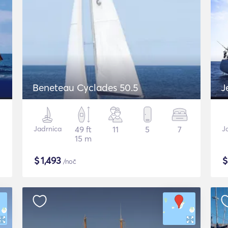
Beneteau Cyclades 50.5
J
Jadrnica
49 ft
11
5
7
J
15 m
$
1,493
/noč