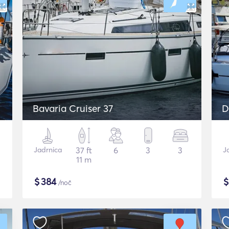
Bavaria Cruiser 37
D
Jadrnica
37 ft
6
3
3
J
11 m
$
384
/noč