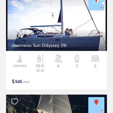
Jeanneau Sun Odyssey 39i
Jadrnica
39 ft
6
3
3
12 m
$
545
/noč