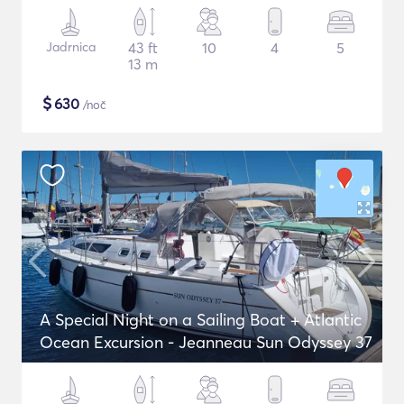
Jadrnica
43 ft
10
4
5
13 m
$
630
/noč
A Special Night on a Sailing Boat + Atlantic
Ocean Excursion - Jeanneau Sun Odyssey 37