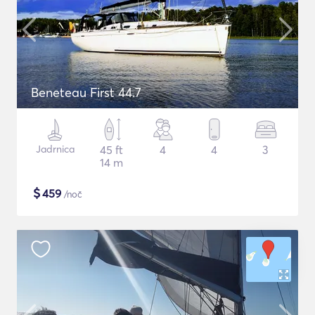
Beneteau First 44.7
Jadrnica
45 ft
4
4
3
14 m
$
459
/noč