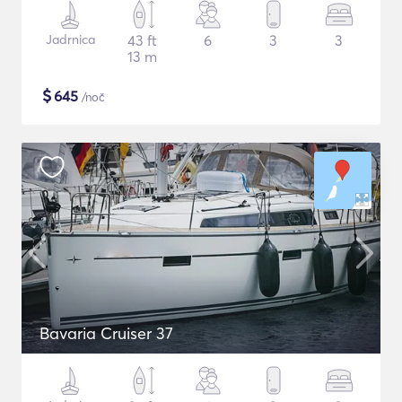
Jadrnica
43 ft
6
3
3
13 m
$
645
/noč
Bavaria Cruiser 37