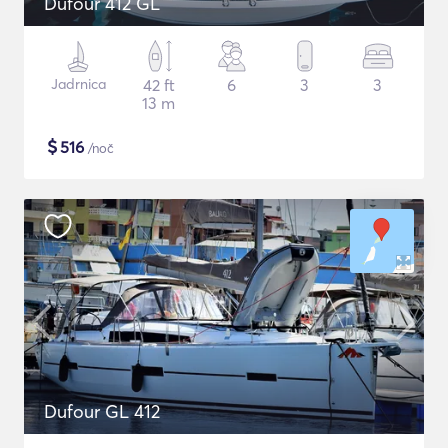
Dufour 412 GL
Jadrnica
42 ft
6
3
3
13 m
$
516
/noč
Dufour GL 412