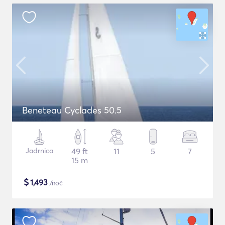
Beneteau Cyclades 50.5
Jadrnica
49 ft
11
5
7
15 m
$
1,493
/noč