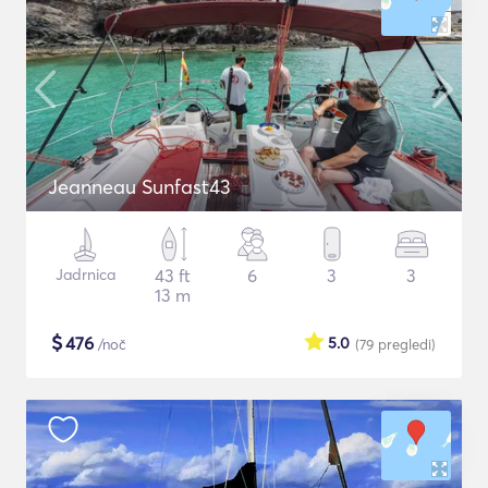
Jeanneau Sunfast43
Jadrnica
43 ft
6
3
3
13 m
$
476
5.0
/noč
(79
pregledi
)