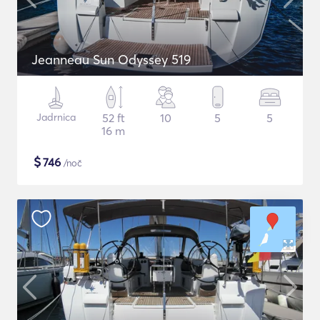
Jeanneau Sun Odyssey 519
Jadrnica
52 ft
10
5
5
16 m
$
746
/noč