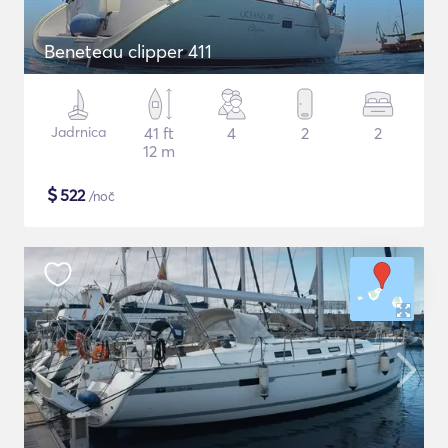
Beneteau clipper 411
Jadrnica
41 ft
4
2
2
12 m
$
522
/noč