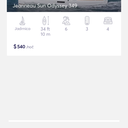
Jeanneau Sun Odyssey 349
Jadrnica
34 ft
6
3
4
10 m
$
540
/noč