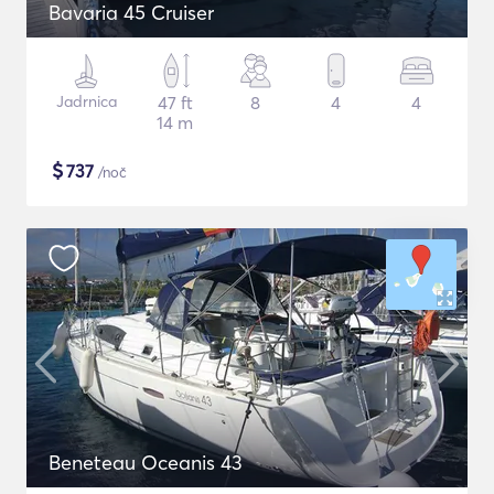
Bavaria 45 Cruiser
Jadrnica
47 ft
8
4
4
14 m
$
737
/noč
Beneteau Oceanis 43