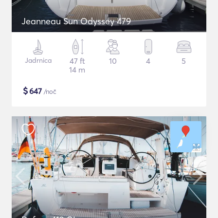
Jeanneau Sun Odyssey 479
Jadrnica
47 ft
10
4
5
14 m
$
647
/noč