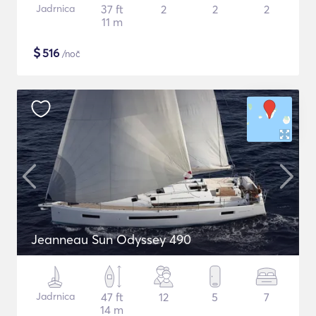
Jadrnica
37 ft
2
2
2
11 m
$
516
/noč
Jeanneau Sun Odyssey 490
Jadrnica
47 ft
12
5
7
14 m