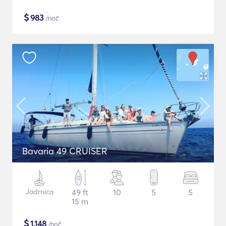
$
983
/noč
Bavaria 49 CRUISER
Jadrnica
49 ft
10
5
5
15 m
$
1,148
/noč