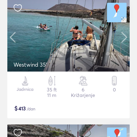
Westwind 35'
Jadrnica
35 ft
6
0
11 m
Križarjenje
$
413
/dan