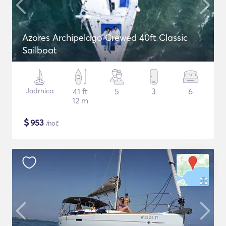
Azores Archipelago Crewed 40ft Classic
Sailboat
Jadrnica
41 ft
5
3
6
12 m
$
953
/noč