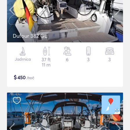
Dufour 382 GL
Jadrnica
37 ft
6
3
3
11 m
$
450
/noč