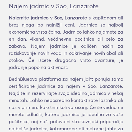
Najem jadrnic v Soo, Lanzarote
Najemite jadrnico v Soo, Lanzarote
s kapitanom ali
brez njega po najnižji ceni. Jadrnice so najbolj
ekonomična vrsta čolna. Jadrnico lahko najamete za
en dan, vikend, večdnevne počitnice ali celo za
zabavo. Najem jadrnice je odličen način za
raziskovanje novih voda in odkrivanje novih obal ali
otokov. Če iščete drugačno vrsto avanture, je
jadranje popolna aktivnost.
BednBlueova platforma za najem jaht ponuja samo
certificirane jadrnice za najem v Soo, Lanzarote.
Najdite in rezervirajte svojo idealno jadrnico v nekaj
minutah. Lahko neposredno kontaktirate lastnika ali
nas v primeru kakršnih koli vprašanj. Če še vedno ne
morete odločiti, katera jadrnica je idealna za vaše
počitnice, naj naši potovalni strokovnjaki priporočijo
najboljše jadrnice, katamarane ali motorne jahte za