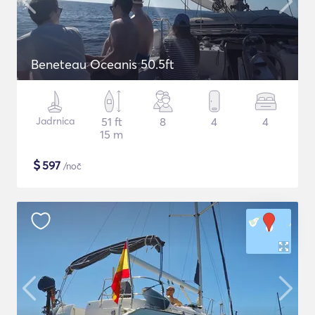
Beneteau Oceanis 50.5ft
Jadrnica
51 ft
8
4
4
15 m
$
597
/noč