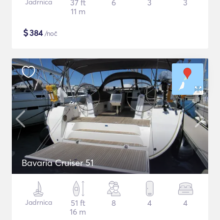
Jadrnica
37 ft
6
3
3
11 m
$
384
/noč
Bavaria Cruiser 51
Jadrnica
51 ft
8
4
4
16 m