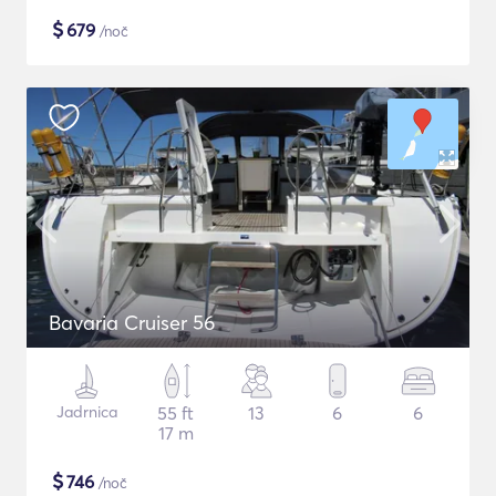
$
679
/noč
Bavaria Cruiser 56
Jadrnica
55 ft
13
6
6
17 m
$
746
/noč