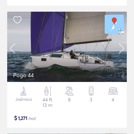
Pogo 44
Jadrnica
44 ft
8
3
4
13 m
$
1,271
/noč