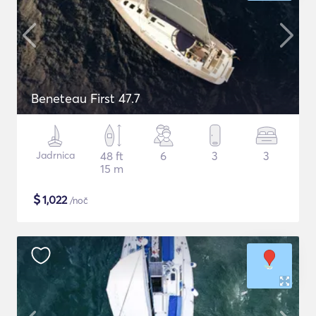
Beneteau First 47.7
Jadrnica
48 ft
6
3
3
15 m
$
1,022
/noč