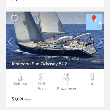
Jeanneau Sun Odyssey 52.2
Jadrnica
52 ft
12
4
16 m
Križarjenje
$
1,091
/dan