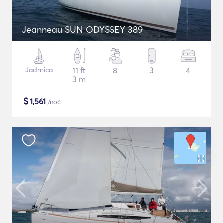
Jeanneau SUN ODYSSEY 389
Jadrnica
11 ft
8
3
4
3 m
$
1,561
/noč