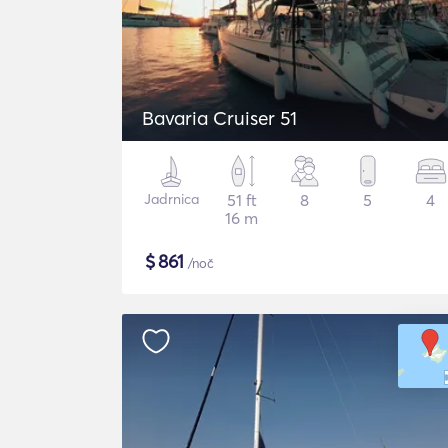
Bavaria Cruiser 51
Jadrnica
51 ft
8
5
4
16 m
$
861
/noč