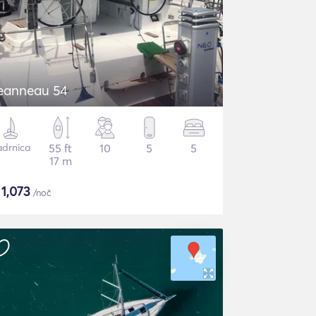
eanneau 54
adrnica
55 ft
10
5
5
17 m
$
1,073
/noč