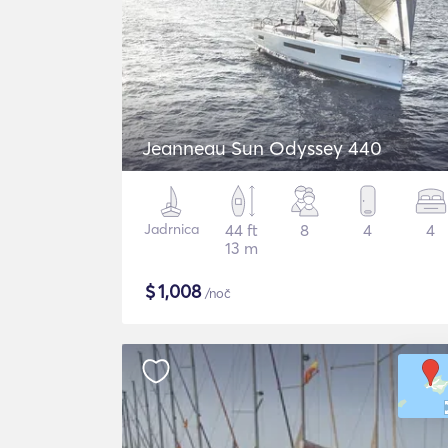
Jeanneau Sun Odyssey 440
Jadrnica
44 ft
8
4
4
13 m
$
1,008
/noč