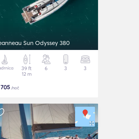
eanneau Sun Odyssey 380
adrnica
39 ft
6
3
3
12 m
$
705
/noč