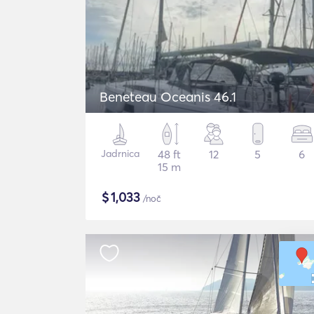
Beneteau Oceanis 46.1
Jadrnica
48 ft
12
5
6
15 m
$
1,033
/noč