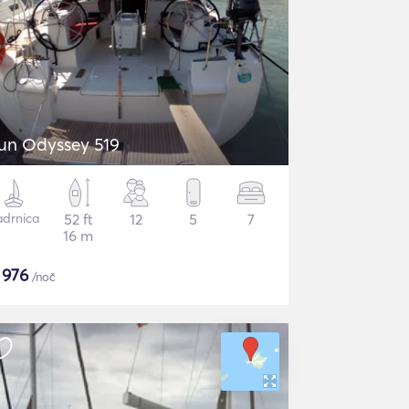
un Odyssey 519
adrnica
52 ft
12
5
7
16 m
$
976
/noč