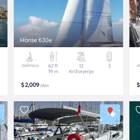
Hanse 630e
J
Jadrnica
62 ft
12
3
J
19 m
Križarjenje
$
2,009
/dan