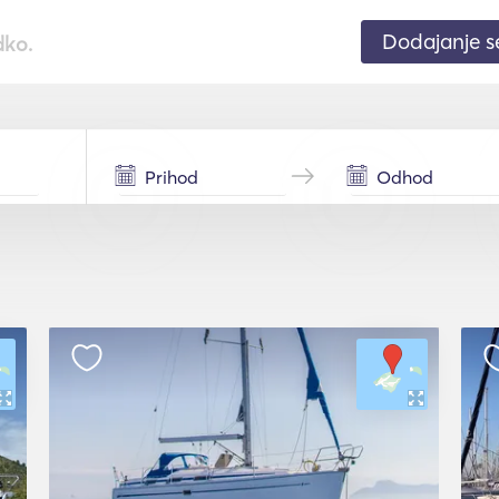
Dodajanje 
dko.