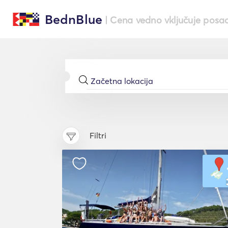
BednBlue
| Cena vedno vključuje posa
Filtri