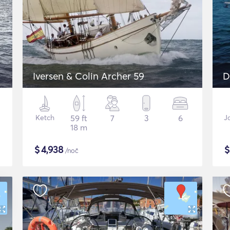
Iversen & Colin Archer 59
D
Ketch
59 ft
7
3
6
J
18 m
$
4,938
/noč