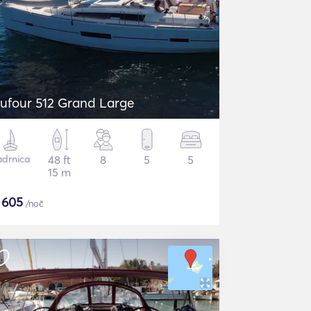
ufour 512 Grand Large
adrnica
48 ft
8
5
5
15 m
$
605
/noč