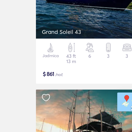
Grand Soleil 43
Jadrnica
43 ft
6
3
3
13 m
$
861
/noč