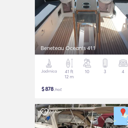
Beneteau Oceanis 41.1
Jadrnica
41 ft
10
3
4
12 m
$
878
/noč