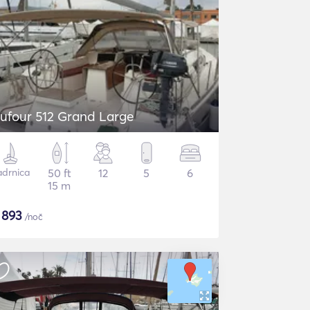
ufour 512 Grand Large
adrnica
50 ft
12
5
6
15 m
$
893
/noč