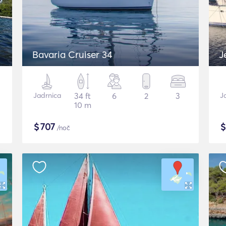
Bavaria Cruiser 34
J
Jadrnica
34 ft
6
2
3
J
10 m
$
707
/noč