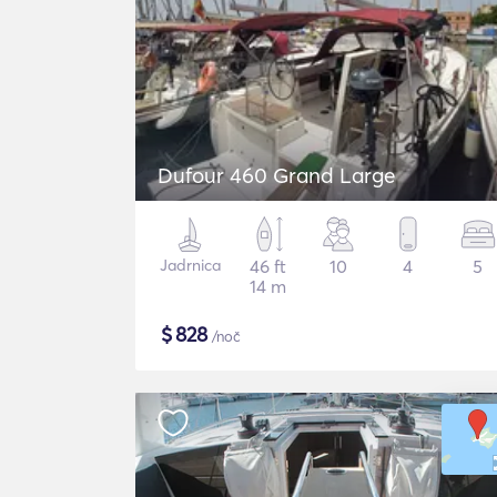
Dufour 460 Grand Large
Jadrnica
46 ft
10
4
5
14 m
$
828
/noč