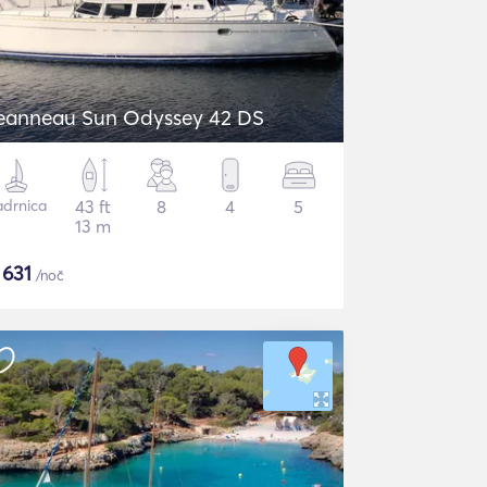
eanneau Sun Odyssey 42 DS
adrnica
43 ft
8
4
5
13 m
$
631
/noč