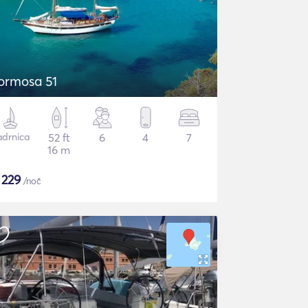
ormosa 51
adrnica
52 ft
6
4
7
16 m
$
229
/noč