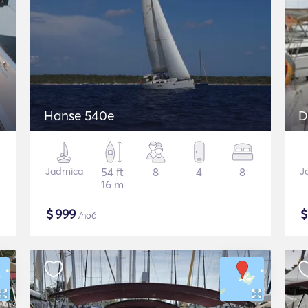
Hanse 540e
D
Jadrnica
54 ft
8
4
8
J
16 m
$
999
/noč