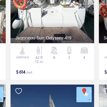
Jeanneau Sun Odyssey 419
S
Jadrnica
42 ft
8
3
4
J
13 m
$
614
/noč