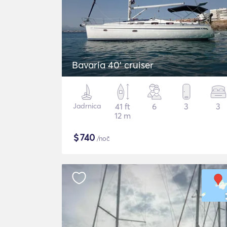
Bavaria 40' cruiser
Jadrnica
41 ft
6
3
3
12 m
$
740
/noč