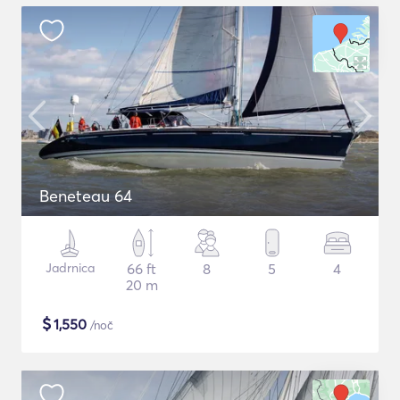
Beneteau 64
Jadrnica
66 ft
8
5
4
20 m
$
1,550
/noč