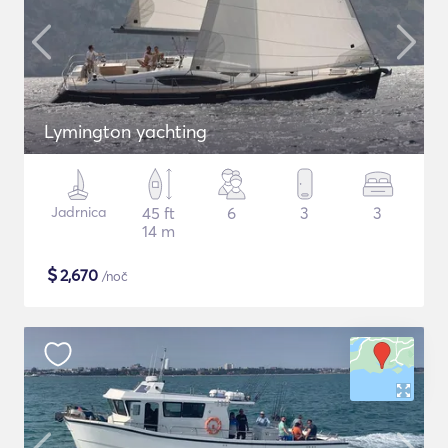
Lymington yachting
Jadrnica
45 ft
6
3
3
14 m
$
2,670
/noč