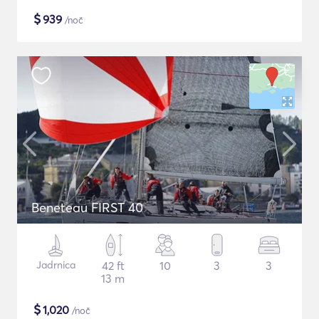
$
939
/noč
Beneteau FIRST 40
Jadrnica
42 ft
10
3
3
13 m
$
1,020
/noč