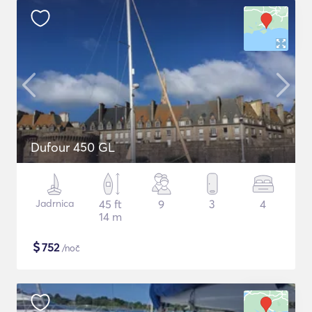
Dufour 450 GL
Jadrnica
45 ft
9
3
4
14 m
$
752
/noč