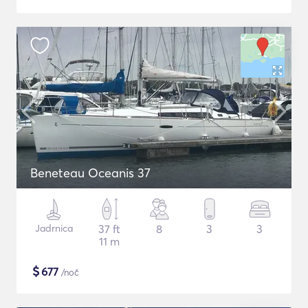
Beneteau Oceanis 37
Jadrnica
37 ft
8
3
3
11 m
$
677
/noč