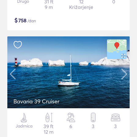
Drugo
31 ft
12
0
9 m
Križarjenje
$
758
/dan
Bavaria 39 Cruiser
Jadrnica
39 ft
6
3
3
12 m