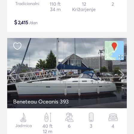
Tradicionalni
110 ft
12
2
34 m
Križarjenje
$
2,415
/dan
Beneteau Oceanis 393
Jadrnica
40 ft
6
3
4
12 m