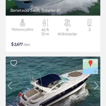
Beneteau Swift Trawler 41
Motorna jahta
42 ft
8
3
13 m
Križarjenje
$
2,677
/dan