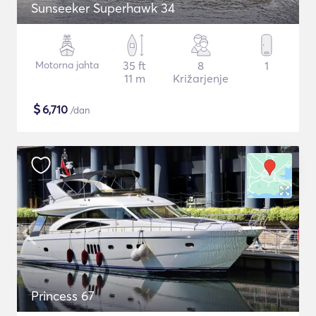
Sunseeker Superhawk 34
Motorna jahta
35 ft
8
1
11 m
Križarjenje
$
6,710
/dan
Princess 67