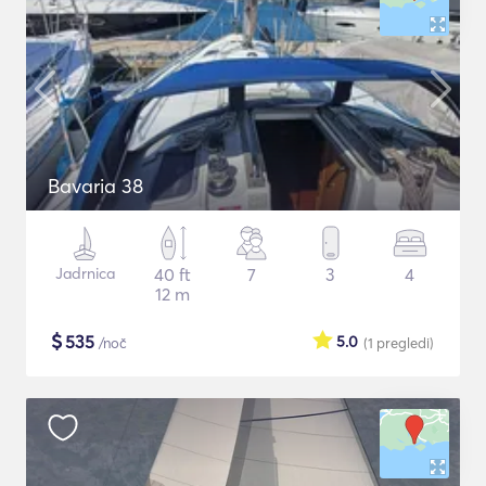
Bavaria 38
Jadrnica
40 ft
7
3
4
12 m
$
535
5.0
/noč
(1
pregledi
)