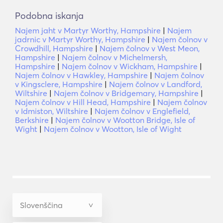
Podobna iskanja
Najem jaht v Martyr Worthy, Hampshire
|
Najem
jadrnic v Martyr Worthy, Hampshire
|
Najem čolnov v
Crowdhill, Hampshire
|
Najem čolnov v West Meon,
Hampshire
|
Najem čolnov v Michelmersh,
Hampshire
|
Najem čolnov v Wickham, Hampshire
|
Najem čolnov v Hawkley, Hampshire
|
Najem čolnov
v Kingsclere, Hampshire
|
Najem čolnov v Landford,
Wiltshire
|
Najem čolnov v Bridgemary, Hampshire
|
Najem čolnov v Hill Head, Hampshire
|
Najem čolnov
v Idmiston, Wiltshire
|
Najem čolnov v Englefield,
Berkshire
|
Najem čolnov v Wootton Bridge, Isle of
Wight
|
Najem čolnov v Wootton, Isle of Wight