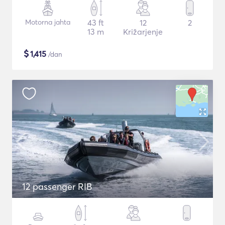
Motorna jahta
43 ft
12
2
13 m
Križarjenje
$
1,415
/dan
12 passenger RIB