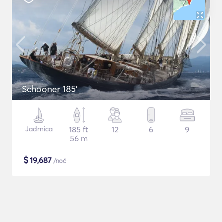
Schooner 185'
Jadrnica
185 ft
12
6
9
56 m
$
19,687
/noč