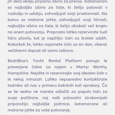
jih dela okolju prijazno izbiro za prevoz. Katamarani
so najboljša izbira za tiste, ki želijo potovati v
razkošju in udobju, zahvaljujoč svoji prostornosti. Na
koncu so motorne jahte, zahvaljujoč svoji hitrosti,
najboljša izbira za tiste, ki želijo obiskati več krajev
na enem potovanju. Preprosto lahko rezervirate tudi
hitro plovilo, kot je napihljiv čoln za kratek oddih.
Kakorkoli že, lahko najamete čoln za en dan, vikend,
večdnevni dopust ali samo zabavo.
BednBlue's Υacht Rental Platform ponuja le
preverjene čolne za najem v Martyr Worthy,
Hampshire. Najdite in rezervirajte svoj idealen čoln v
le nekaj minutah. Lahko neposredno kontaktirate
lastnika ali nas v primeru kakršnih koli vprašanj. Če
se še vedno ne morete odločiti za popoln čoln za
svoje počitnice, naj naši potovalni strokovnjaki
priporočijo najboljše jadrnice, katamarane ali
motorne jahte za vaše potovanje.