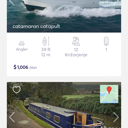
catamaran catapult
Angler
39 ft
12
1
12 m
Križarjenje
$
1,006
/dan