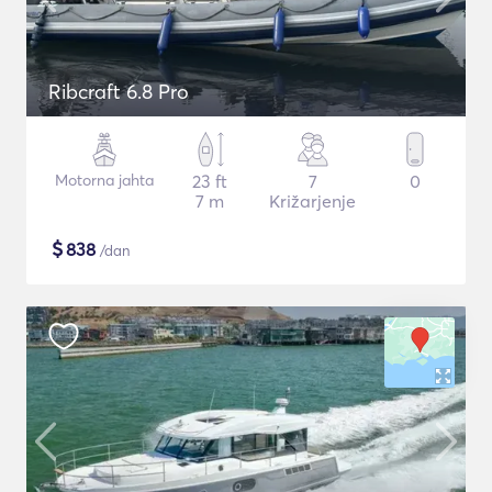
Ribcraft 6.8 Pro
Motorna jahta
23 ft
7
0
7 m
Križarjenje
$
838
/dan