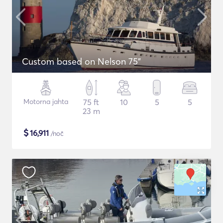
Custom based on Nelson 75"
Motorna jahta
75 ft
10
5
5
23 m
$
16,911
/noč