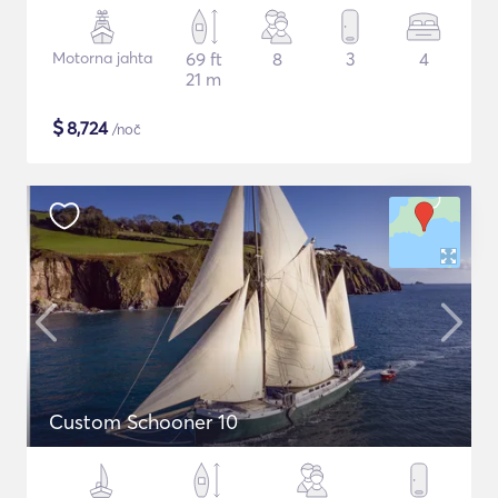
Motorna jahta
69 ft
8
3
4
21 m
$
8,724
/noč
Custom Schooner 10