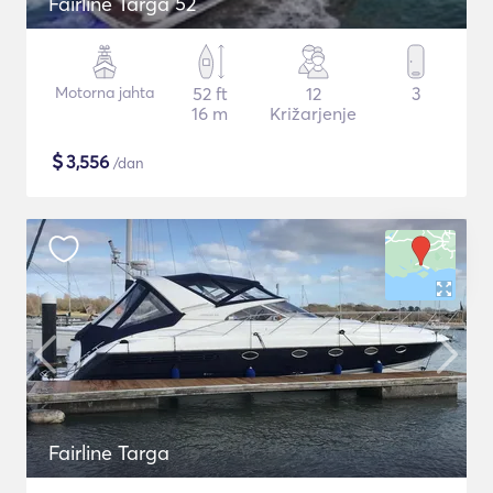
Fairline Targa 52
Motorna jahta
52 ft
12
3
16 m
Križarjenje
$
3,556
/dan
Fairline Targa