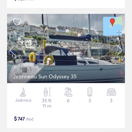
Jeanneau Sun Odyssey 35
Jadrnica
35 ft
6
3
3
11 m
$
747
/noč