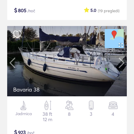
$
805
5.0
/noč
(19
pregledi
)
Bavaria 38
Jadrnica
38 ft
8
3
4
12 m
$
923
/noč