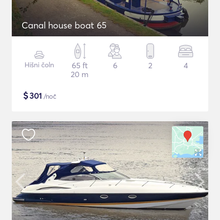
Canal house boat 65
Hišni čoln
65 ft
6
2
4
20 m
$
301
/noč