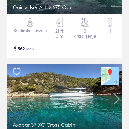
Quicksilver Activ 675 Open
Sredinska konzola
21 ft
8
1
6 m
Križarjenje
$
562
/dan
Axopar 37 XC Cross Cabin