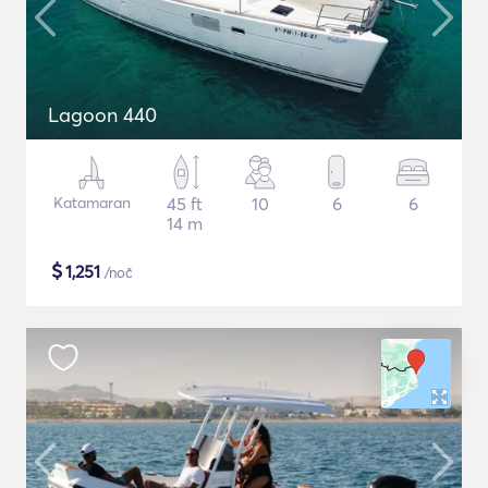
Lagoon 440
Katamaran
45 ft
10
6
6
14 m
$
1,251
/noč