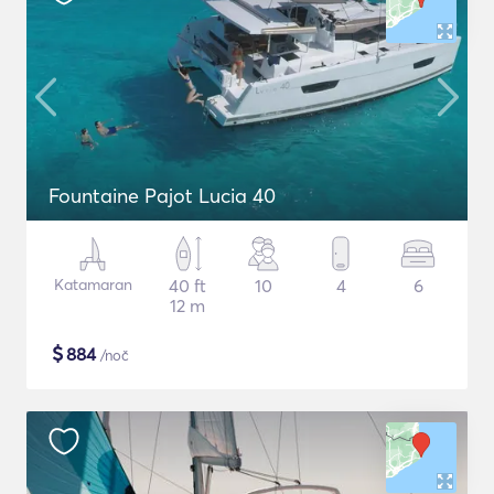
Fountaine Pajot Lucia 40
Katamaran
40 ft
10
4
6
12 m
$
884
/noč