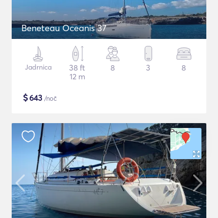
Beneteau Oceanis 37
Jadrnica
38 ft
8
3
8
12 m
$
643
/noč