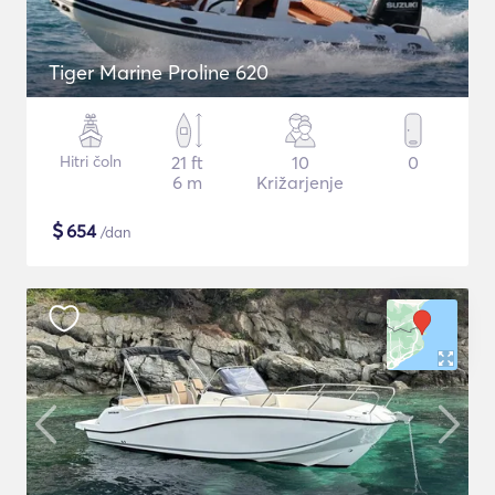
Tiger Marine Proline 620
Hitri čoln
21 ft
10
0
6 m
Križarjenje
$
654
/dan