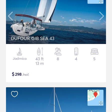
DUFOUR GIB SEA 43
Jadrnica
43 ft
8
4
5
13 m
$
298
/noč