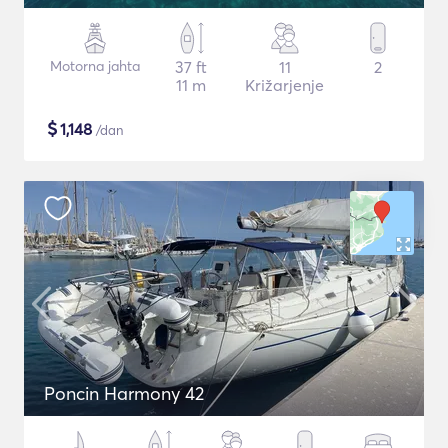
Motorna jahta
37 ft
11
2
11 m
Križarjenje
$
1,148
/dan
Poncin Harmony 42