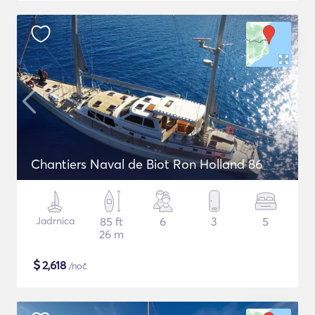
Chantiers Naval de Biot Ron Holland 86
Jadrnica
85 ft
6
3
5
26 m
$
2,618
/noč