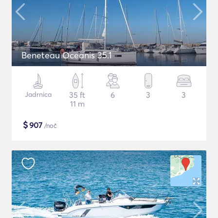
Beneteau Oceanis 35.1
Jadrnica
35 ft
6
3
3
11 m
$
907
/noč