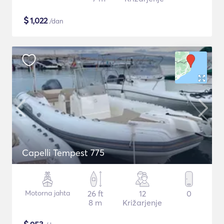
$
1,022
/dan
Capelli Tempest 775
Motorna jahta
26 ft
12
0
8 m
Križarjenje