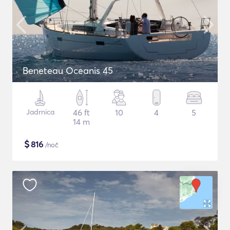
Beneteau Oceanis 45
Jadrnica
46 ft
10
4
5
14 m
$
816
/noč