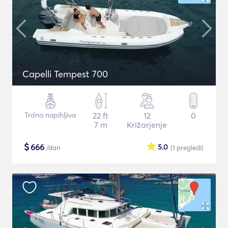
Capelli Tempest 700
Trdna napihljiva
22 ft
12
0
7 m
Križarjenje
$
666
5.0
/dan
(1
pregledi
)