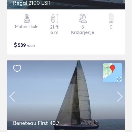
Regal 2100 LSR
Motorni čoln
21 ft
6
0
6 m
Križarjenje
$
539
/dan
Beneteau First 40.7