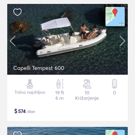
Capelli Tempest 600
Trdna napihljiva
19 ft
10
0
6 m
Križarjenje
$
574
/dan