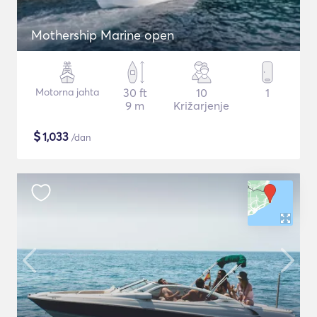
Mothership Marine open
Motorna jahta
30 ft
10
1
9 m
Križarjenje
$
1,033
/dan