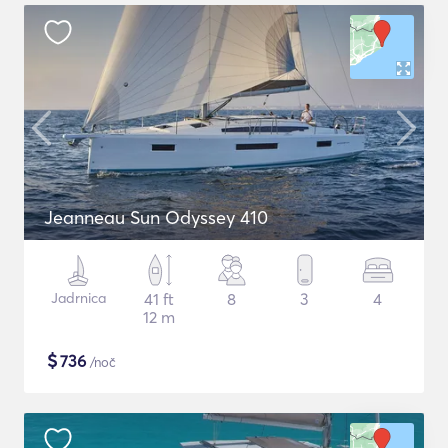
Jeanneau Sun Odyssey 410
Jadrnica
41 ft
8
3
4
12 m
$
736
/noč