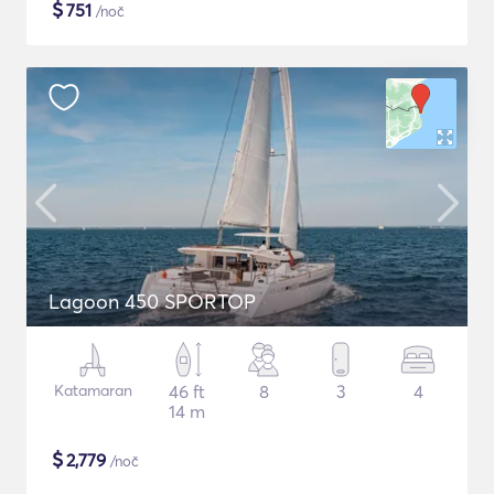
$
751
/noč
Lagoon 450 SPORTOP
Katamaran
46 ft
8
3
4
14 m
$
2,779
/noč