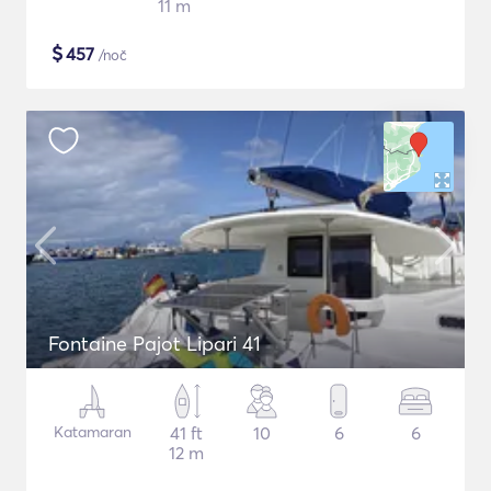
11 m
$
457
/noč
Fontaine Pajot Lipari 41
Katamaran
41 ft
10
6
6
12 m