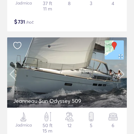
Jadrnica
37 ft
8
3
4
11 m
$
731
/noč
Jeanneau Sun Odyssey 509
Jadrnica
50 ft
12
5
6
15 m