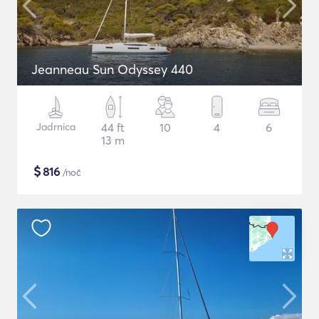
Jeanneau Sun Odyssey 440
Jadrnica
44 ft
10
4
6
13 m
$
816
/noč