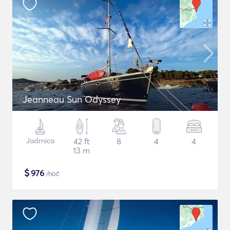
Jeanneau Sun Odyssey
Jadrnica
42 ft
8
4
4
13 m
$
976
/noč