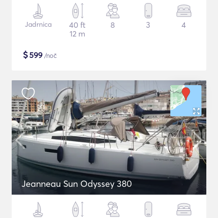
Jadrnica
40 ft
8
3
4
12 m
$
599
/noč
Jeanneau Sun Odyssey 380