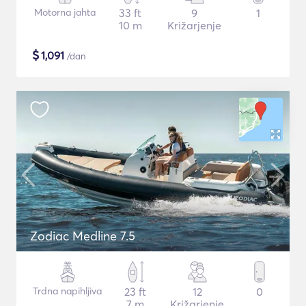
Motorna jahta
33 ft
9
1
10 m
Križarjenje
$
1,091
/dan
Zodiac Medline 7.5
Trdna napihljiva
23 ft
12
0
7 m
Križarjenje