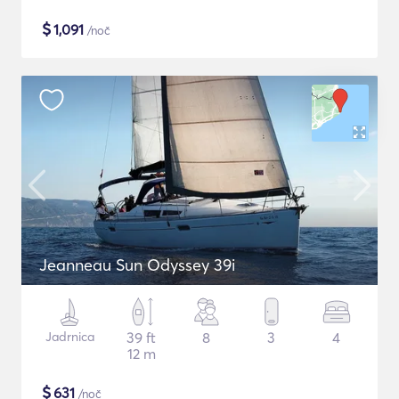
$
1,091
/noč
Jeanneau Sun Odyssey 39i
Jadrnica
39 ft
8
3
4
12 m
$
631
/noč