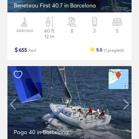
Beneteau First 40.7 in Barcelona
Jadrnica
40 ft
8
3
5
12 m
$
655
5.0
/noč
(1
pregledi
)
Pogo 40 in Barcelona