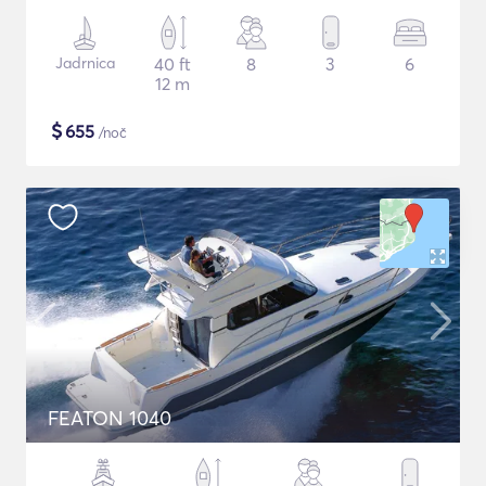
Jadrnica
40 ft
8
3
6
12 m
$
655
/noč
FEATON 1040