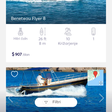
Beneteau Flyer 8
Hitri čoln
26 ft
10
1
8 m
Križarjenje
$
907
/dan
Filtri