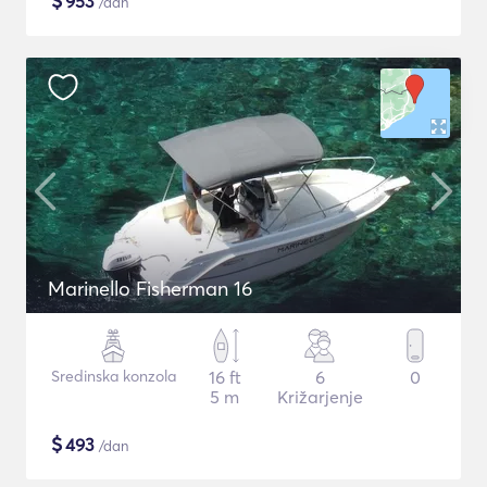
$
953
/dan
Marinello Fisherman 16
Sredinska konzola
16 ft
6
0
5 m
Križarjenje
$
493
/dan