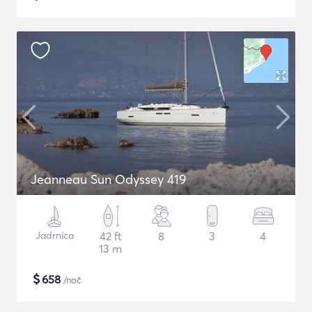
Jeanneau Sun Odyssey 419
Jadrnica
42 ft
8
3
4
13 m
$
658
/noč