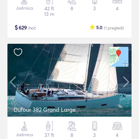
Jadrnica
42 ft
8
3
4
13 m
$
629
5.0
/noč
(1
pregledi
)
Dufour 382 Grand Large
Jadrnica
37 ft
8
3
4