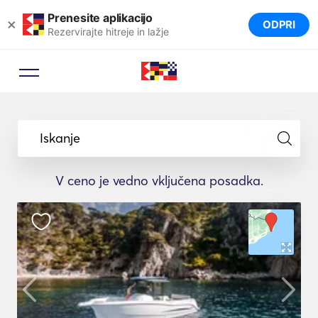
Prenesite aplikacijo
×
ODPRI
Rezervirajte hitreje in lažje
Iskanje
V ceno je vedno vključena posadka.