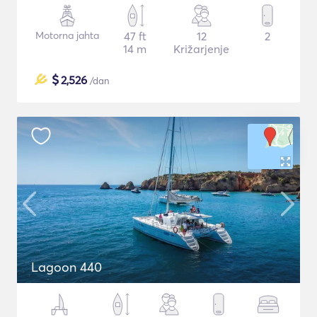
Motorna jahta
47 ft
12
2
14 m
Križarjenje
$
2,526
/dan
Lagoon 440