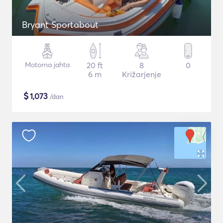
Bryant Sportabout
Motorna jahta
20 ft
8
0
6 m
Križarjenje
$
1,073
/dan