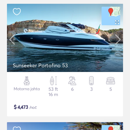
Sunseeker Portofino 53
Motorna jahta
53 ft
6
3
5
16 m
$
4,473
/noč