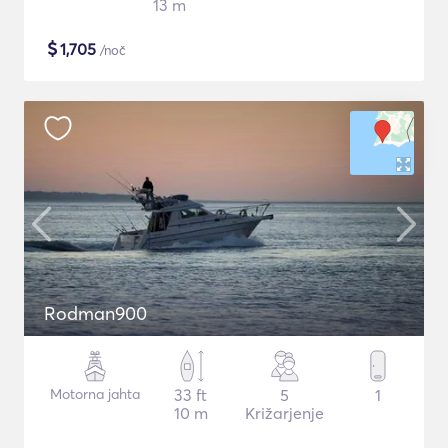
13 m
$
1,705
/noč
Rodman900
Motorna jahta
33 ft
5
1
10 m
Križarjenje