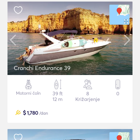
Cranchi Endurance 39
Motorni čoln
39 ft
8
0
12 m
Križarjenje
$
1,780
/dan