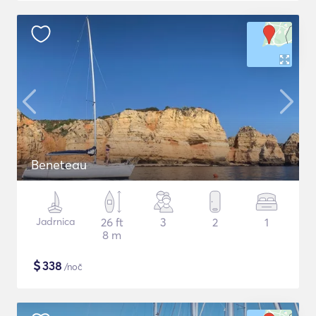
Beneteau
Jadrnica
26 ft
3
2
1
8 m
$
338
/noč