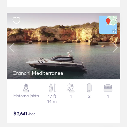
Cranchi Mediterranee
Motorna jahta
47 ft
4
2
1
14 m
$
2,641
/noč