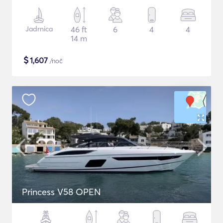
Jadrnica
46 ft
6
4
4
14 m
$
1,607
/noč
Princess V58 OPEN