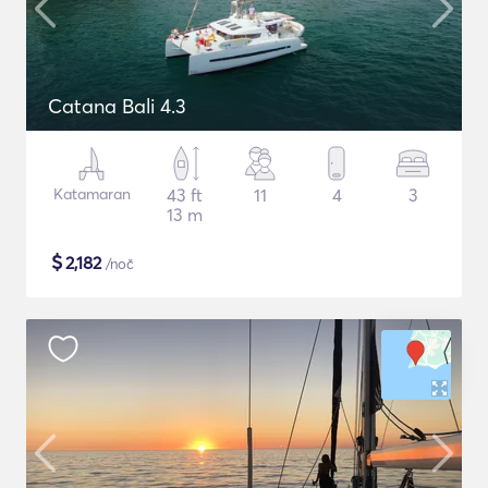
Catana Bali 4.3
Katamaran
43 ft
11
4
3
13 m
$
2,182
/noč