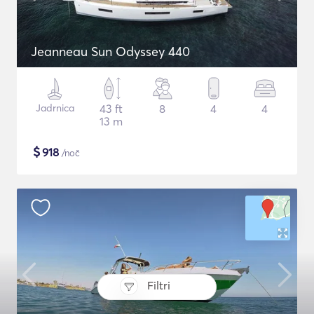
Jeanneau Sun Odyssey 440
Jadrnica
43 ft
8
4
4
13 m
$
918
/noč
Filtri