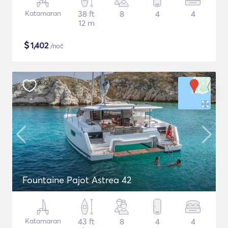
Katamaran
38 ft
8
4
4
12 m
$
1,402
/noč
Fountaine Pajot Astrea 42
Katamaran
43 ft
8
4
4