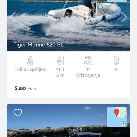
Tiger Marine 620 PL
Trdna napihljiva
21 ft
12
0
6 m
Križarjenje
$
482
/dan