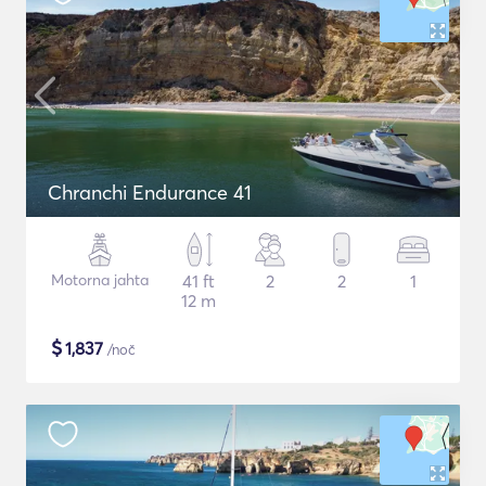
Chranchi Endurance 41
Motorna jahta
41 ft
2
2
1
12 m
$
1,837
/noč