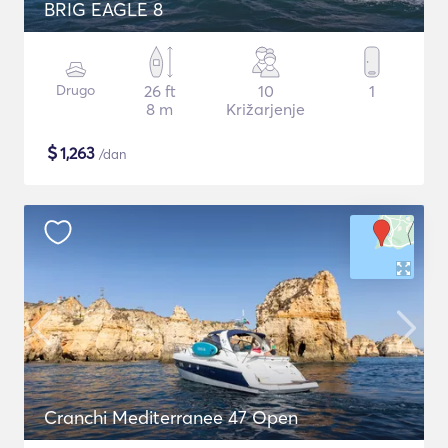
BRIG EAGLE 8
Drugo
26 ft
10
1
8 m
Križarjenje
$
1,263
/dan
Cranchi Mediterranee 47 Open