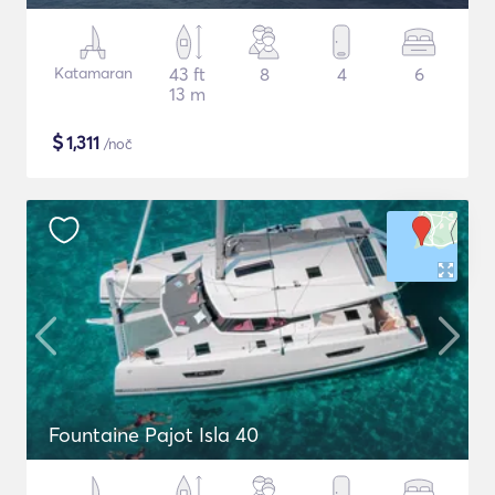
Katamaran
43 ft
8
4
6
13 m
$
1,311
/noč
Fountaine Pajot Isla 40