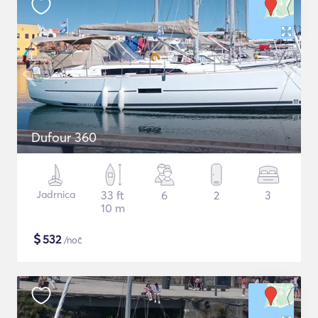
Dufour 360
Jadrnica
33 ft
6
2
3
10 m
$
532
/noč