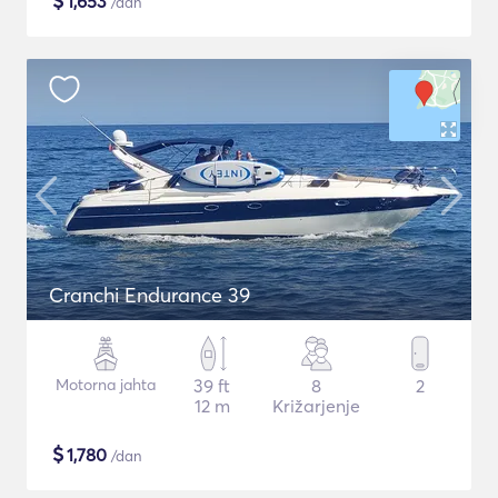
$
1,653
/dan
Cranchi Endurance 39
Motorna jahta
39 ft
8
2
12 m
Križarjenje
$
1,780
/dan