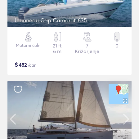
Jeanneau Cap Camarat 635
Motorni čoln
21 ft
7
0
6 m
Križarjenje
$
482
/dan