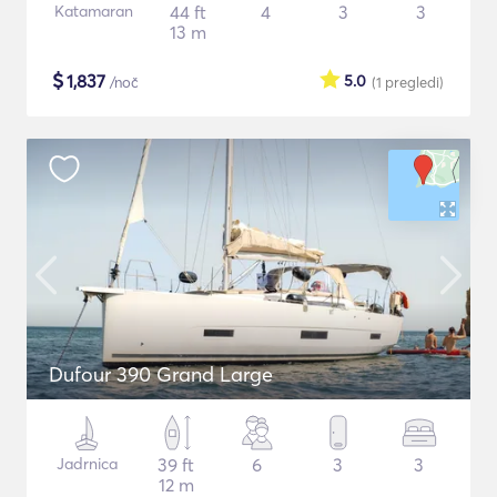
Katamaran
44 ft
4
3
3
13 m
$
1,837
5.0
/noč
(1
pregledi
)
Dufour 390 Grand Large
Jadrnica
39 ft
6
3
3
12 m