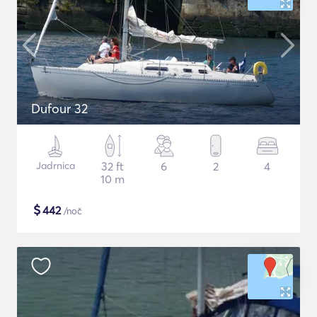
Dufour 32
Jadrnica
32 ft
6
2
4
10 m
$
442
/noč