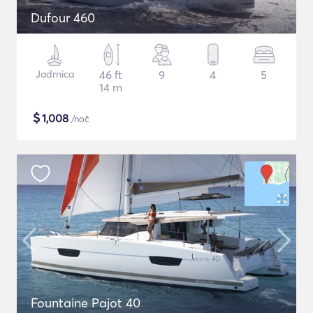
Dufour 460
Jadrnica
46 ft
9
4
5
14 m
$
1,008
/noč
Fountaine Pajot 40