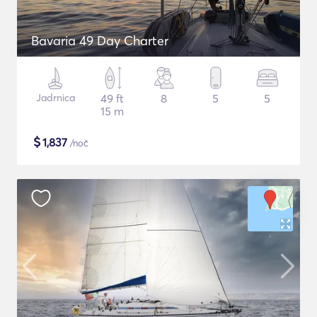
Bavaria 49 Day Charter
Jadrnica
49 ft
8
5
5
15 m
$
1,837
/noč