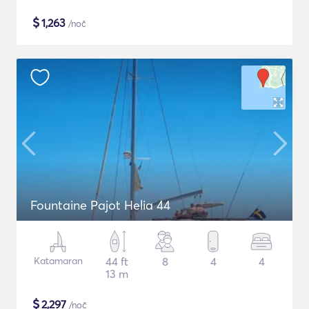
$
1,263
/noč
Fountaine Pajot Helia 44
Katamaran
44 ft
8
4
4
13 m
$
2,297
/noč