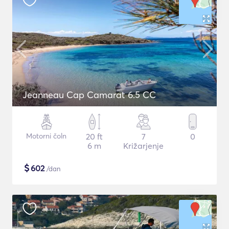
Jeanneau Cap Camarat 6.5 CC
Motorni čoln
20 ft
7
0
6 m
Križarjenje
$
602
/dan