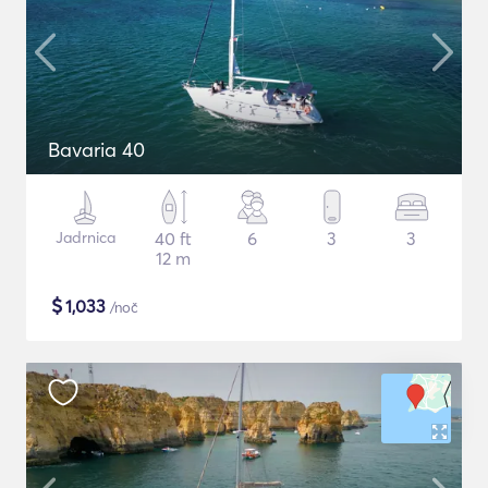
Bavaria 40
Jadrnica
40 ft
6
3
3
12 m
$
1,033
/noč