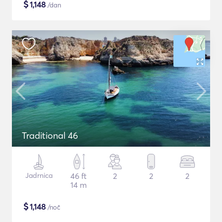
$
1,148
/dan
Traditional 46
Jadrnica
46 ft
2
2
2
14 m
$
1,148
/noč