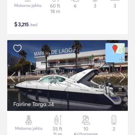
Motorna jahta
60 ft
6
3
3
18 m
$
3,215
/noč
Fairline Targa 34
Motorna jahta
35 ft
10
2
11 m
Križarjenje