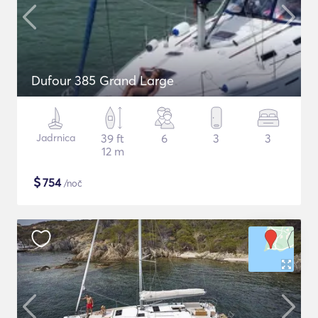
Dufour 385 Grand Large
Jadrnica
39 ft
6
3
3
12 m
$
754
/noč