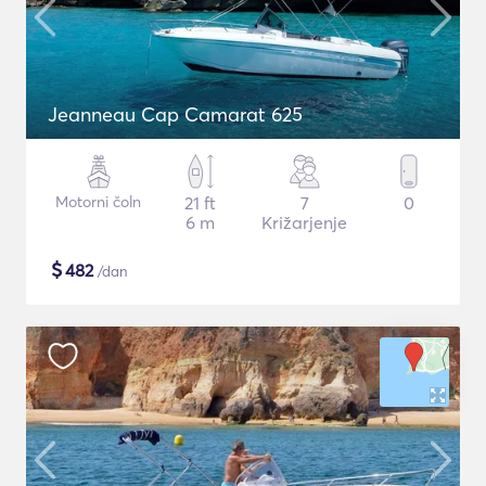
Jeanneau Cap Camarat 625
Motorni čoln
21 ft
7
0
6 m
Križarjenje
$
482
/dan