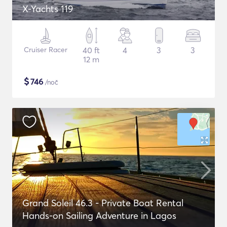
X-Yachts 119
Cruiser Racer
40 ft
4
3
3
12 m
$
746
/noč
Grand Soleil 46.3 - Private Boat Rental
Hands-on Sailing Adventure in Lagos