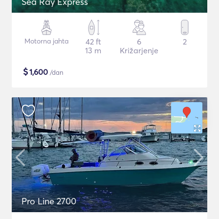
Sea Ray Express
Motorna jahta
42 ft
6
2
13 m
Križarjenje
$
1,600
/dan
Pro Line 2700