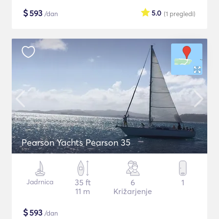
$
593
5.0
/dan
(1
pregledi
)
Pearson Yachts Pearson 35
Jadrnica
35 ft
6
1
11 m
Križarjenje
$
593
/dan