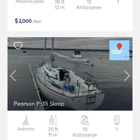
Motorna jahta
38 ft
12
1
12 m
Križarjenje
$
2,000
/dan
Pearson P-35 Sloop
Jadrnica
35 ft
10
1
11 m
Križarjenje