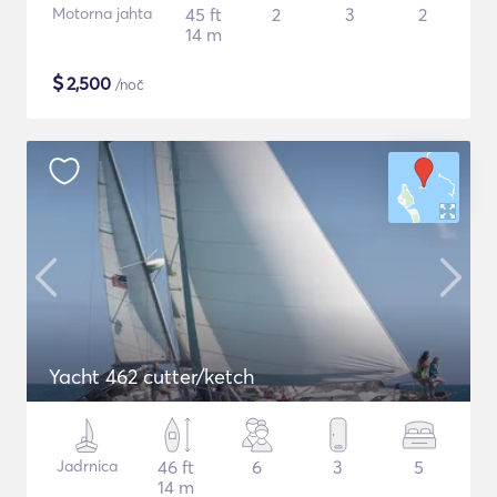
Motorna jahta
45 ft
2
3
2
14 m
$
2,500
/noč
Yacht 462 cutter/ketch
Jadrnica
46 ft
6
3
5
14 m