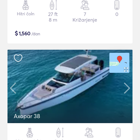
Hitri čoln
27 ft
7
0
8 m
Križarjenje
$
1,560
/dan
Axopar 38