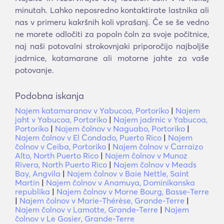
minutah. Lahko neposredno kontaktirate lastnika ali
nas v primeru kakršnih koli vprašanj. Če se še vedno
ne morete odločiti za popoln čoln za svoje počitnice,
naj naši potovalni strokovnjaki priporočijo najboljše
jadrnice, katamarane ali motorne jahte za vaše
potovanje.
Podobna iskanja
Najem katamaranov v Yabucoa, Portoriko
|
Najem
jaht v Yabucoa, Portoriko
|
Najem jadrnic v Yabucoa,
Portoriko
|
Najem čolnov v Naguabo, Portoriko
|
Najem čolnov v El Condado, Puerto Rico
|
Najem
čolnov v Ceiba, Portoriko
|
Najem čolnov v Carraizo
Alto, North Puerto Rico
|
Najem čolnov v Munoz
Rivera, North Puerto Rico
|
Najem čolnov v Meads
Bay, Angvila
|
Najem čolnov v Baie Nettle, Saint
Martin
|
Najem čolnov v Anamuya, Dominikanska
republika
|
Najem čolnov v Morne Bourg, Basse-Terre
|
Najem čolnov v Marie-Thérèse, Grande-Terre
|
Najem čolnov v Lamotte, Grande-Terre
|
Najem
čolnov v Le Gosier, Grande-Terre