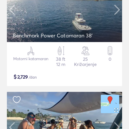
Benchmark Power Catamaran 38'
Motorni katamaran
38 ft
25
0
12 m
Križarjenje
$
2,729
/dan