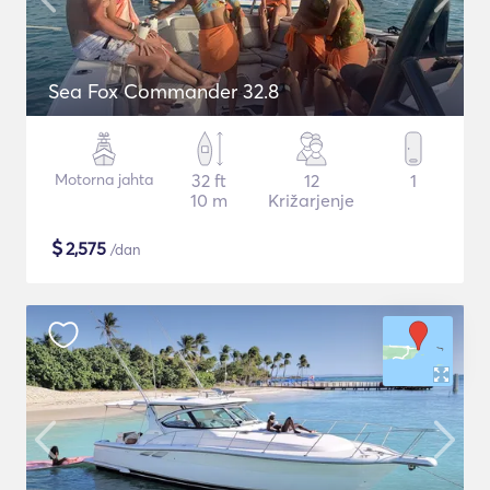
Sea Fox Commander 32.8
Motorna jahta
32 ft
12
1
10 m
Križarjenje
$
2,575
/dan