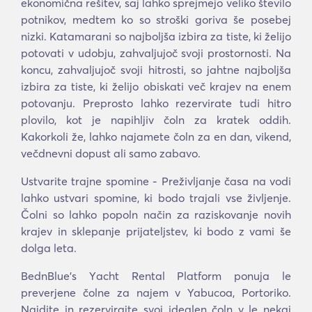
ekonomična rešitev, saj lahko sprejmejo veliko število
potnikov, medtem ko so stroški goriva še posebej
nizki. Katamarani so najboljša izbira za tiste, ki želijo
potovati v udobju, zahvaljujoč svoji prostornosti. Na
koncu, zahvaljujoč svoji hitrosti, so jahtne najboljša
izbira za tiste, ki želijo obiskati več krajev na enem
potovanju. Preprosto lahko rezervirate tudi hitro
plovilo, kot je napihljiv čoln za kratek oddih.
Kakorkoli že, lahko najamete čoln za en dan, vikend,
večdnevni dopust ali samo zabavo.
Ustvarite trajne spomine - Preživljanje časa na vodi
lahko ustvari spomine, ki bodo trajali vse življenje.
Čolni so lahko popoln način za raziskovanje novih
krajev in sklepanje prijateljstev, ki bodo z vami še
dolga leta.
BednBlue's Υacht Rental Platform ponuja le
preverjene čolne za najem v Yabucoa, Portoriko.
Najdite in rezervirajte svoj idealen čoln v le nekaj