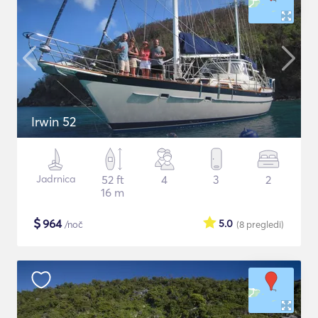
Irwin 52
Jadrnica
52 ft
4
3
2
16 m
$
964
5.0
/noč
(8
pregledi
)