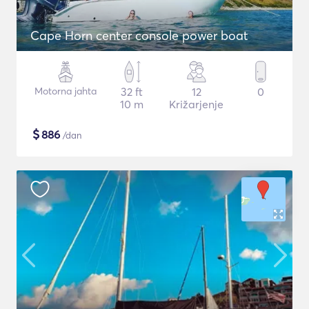
Cape Horn center console power boat
Motorna jahta
32 ft
12
0
10 m
Križarjenje
$
886
/dan