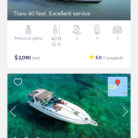
Tiara 40 feet. Excellent service
Motorna jahta
40 ft
1
1
1
12 m
$
2,090
5.0
/noč
(1
pregledi
)