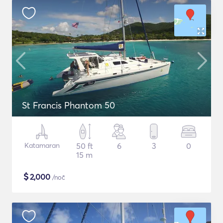
St Francis Phantom 50
Katamaran
50 ft
6
3
0
15 m
$
2,000
/noč