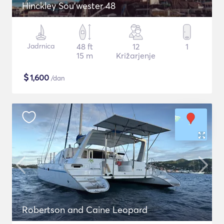
Hinckley Sou’wester 48
Jadrnica
48 ft
12
1
15 m
Križarjenje
$
1,600
/dan
Robertson and Caine Leopard