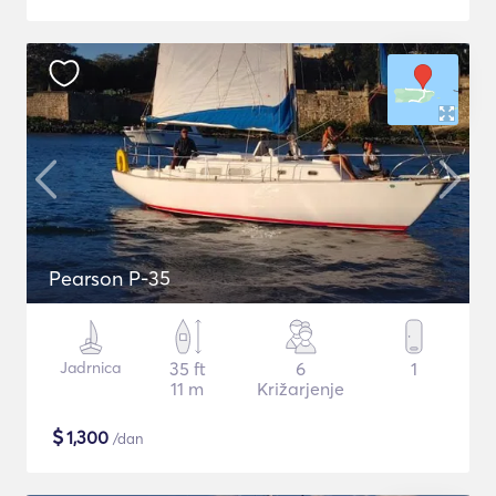
Pearson P-35
Jadrnica
35 ft
6
1
11 m
Križarjenje
$
1,300
/dan