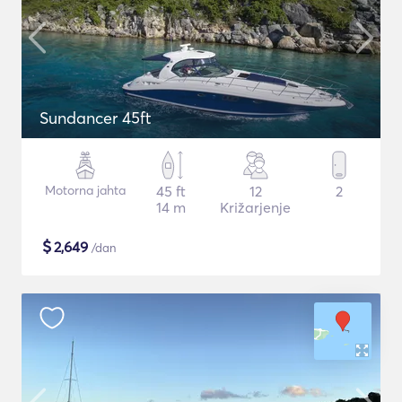
Sundancer 45ft
Motorna jahta
45 ft
12
2
14 m
Križarjenje
$
2,649
/dan