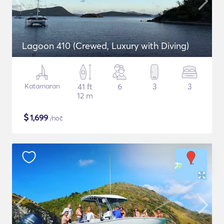
Lagoon 410 (Crewed, Luxury with Diving)
Katamaran
41 ft
6
3
3
12 m
$
1,699
/noč