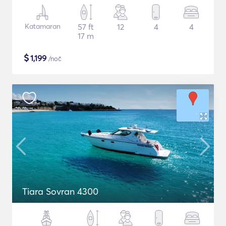
Katamaran
57 ft
12
4
4
17 m
$
1,199
/noč
Tiara Sovran 4300