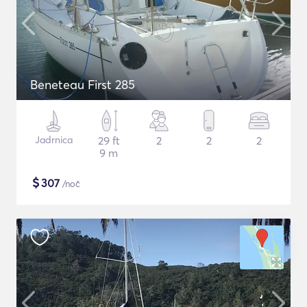
Beneteau First 285
Jadrnica
29 ft
2
2
2
9 m
$
307
/noč