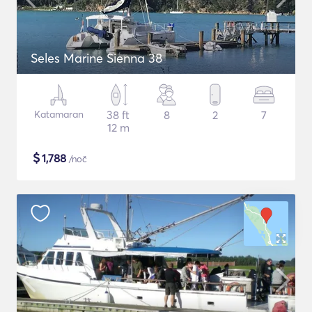
Seles Marine Sienna 38
Katamaran
38 ft
8
2
7
12 m
$
1,788
/noč