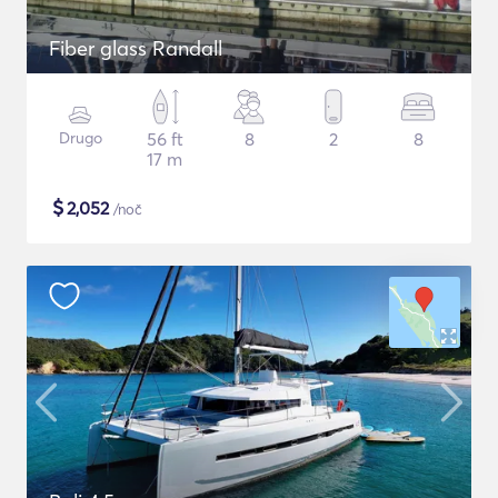
Fiber glass Randall
Drugo
56 ft
8
2
8
17 m
$
2,052
/noč