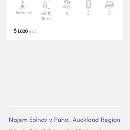
Jadrnica
60 ft
6
3
3
18 m
$
1,820
/noč
Najem čolnov v Puhoi, Auckland Region