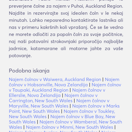
preverjene čolne za najem v Puhoi, Auckland Region.
Najdite in rezervirajte svoj idealen čoln v le nekaj
minutah. Lahko neposredno kontaktirate lastnika ali
nas v primeru kakršnih koli vprašanj. Če se še vedno
ne morete odločiti za popoln čoln za svoje počitnice,
naj naši potovalni strokovnjaki priporočijo najboljše
jadrnice, katamarane ali motorne jahte za vaše
potovanje.
Podobna iskanja
Najem čolnov v Waiwera, Auckland Region
|
Najem
čolnov v Hobsonville, Nova Zelandija
|
Najem čolnov
v Taupaki, Auckland Region
|
Najem čolnov v
Ellerslie, Nova Zelandija
|
Najem čolnov v
Carrington, New South Wales
|
Najem čolnov v
Maryville, New South Wales
|
Najem čolnov v Marks
Point, New South Wales
|
Najem čolnov v Toukley,
New South Wales
|
Najem čolnov v Blue Bay, New
South Wales
|
Najem čolnov v Wamberal, New South
Wales
|
Najem čolnov v Minmi, New South Wales
|