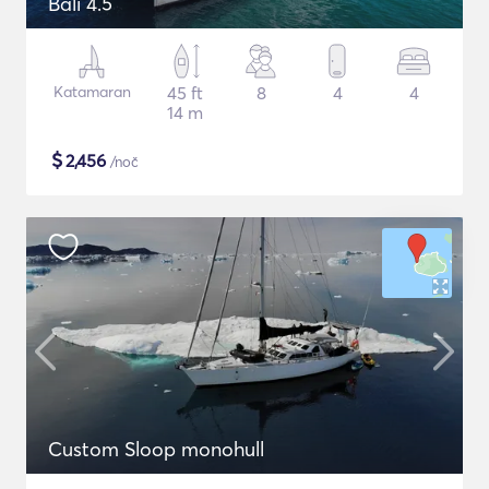
Bali 4.5
Katamaran
45 ft
8
4
4
14 m
$
2,456
/noč
Custom Sloop monohull