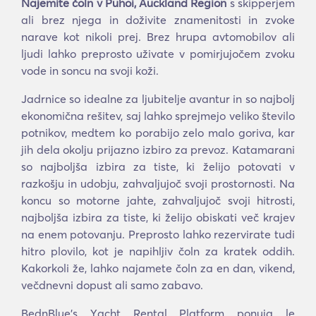
Najemite čoln v Puhoi, Auckland Region
s skipperjem
ali brez njega in doživite znamenitosti in zvoke
narave kot nikoli prej. Brez hrupa avtomobilov ali
ljudi lahko preprosto uživate v pomirjujočem zvoku
vode in soncu na svoji koži.
Jadrnice so idealne za ljubitelje avantur in so najbolj
ekonomična rešitev, saj lahko sprejmejo veliko število
potnikov, medtem ko porabijo zelo malo goriva, kar
jih dela okolju prijazno izbiro za prevoz. Katamarani
so najboljša izbira za tiste, ki želijo potovati v
razkošju in udobju, zahvaljujoč svoji prostornosti. Na
koncu so motorne jahte, zahvaljujoč svoji hitrosti,
najboljša izbira za tiste, ki želijo obiskati več krajev
na enem potovanju. Preprosto lahko rezervirate tudi
hitro plovilo, kot je napihljiv čoln za kratek oddih.
Kakorkoli že, lahko najamete čoln za en dan, vikend,
večdnevni dopust ali samo zabavo.
BednBlue's Υacht Rental Platform ponuja le