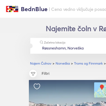
BednBlue
| Cena vedno vključuje posa
Najemite čoln v R
Začetna lokacija
Najem Čolnov
Norveška
Troms og Finnmark
Filtri