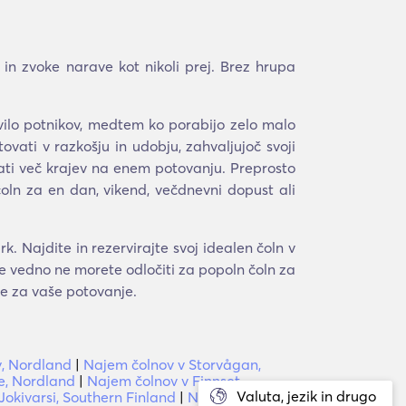
 in zvoke narave kot nikoli prej. Brez hrupa
tevilo potnikov, medtem ko porabijo zelo malo
tovati v razkošju in udobju, zahvaljujoč svoji
iskati več krajev na enem potovanju. Preprosto
 čoln za en dan, vikend, večdnevni dopust ali
 Najdite in rezervirajte svoj idealen čoln v
še vedno ne morete odločiti za popoln čoln za
te za vaše potovanje.
, Nordland
|
Najem čolnov v Storvågan,
e, Nordland
|
Najem čolnov v Finnset,
Valuta, jezik in drugo
Jokivarsi, Southern Finland
|
Najem čolnov v