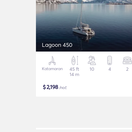
Lagoon 450
Katamaran
45 ft
10
4
2
14 m
$
2,198
/noč