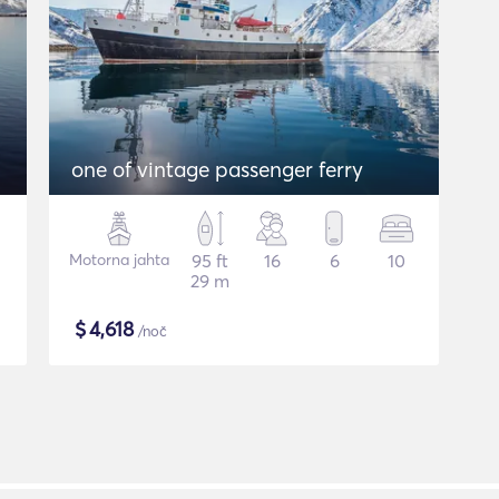
one of vintage passenger ferry
Motorna jahta
95 ft
16
6
10
29 m
$
4,618
/noč