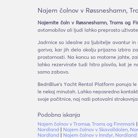
Najem čolnov v Røssneshamn, Tr
Najemite čoln v Røssneshamn, Troms og F
avtomobilov ali ljudi lahko preprosto uživate
Jadrnice so idealne za ljubitelje avantur in
goriva, kar jih dela okolju prijazno izbiro z
prostornosti. Na koncu so motorne jahte, zahv
lahko rezervirate tudi hitro plovilo, kot je
samo zabavo.
BednBlue's Υacht Rental Platform ponuja le 
le nekaj minutah. Lahko neposredno kontaktir
svoje počitnice, naj naši potovalni strokovnj
Podobna iskanja
Najem čolnov v Tromsø, Troms og Finnmark
Nordland
|
Najem čolnov v Skavolldalen, No
Nordland
|
Najem čolnov v Inndyr, Nordland