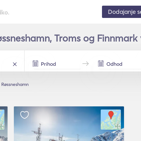
Dodajanje 
dko.
øssneshamn, Troms og Finnmark v
Røssneshamn