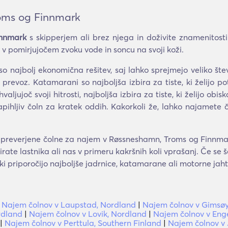
oms og Finnmark
innmark
s skipperjem ali brez njega in doživite znamenitosti
 v pomirjujočem zvoku vode in soncu na svoji koži.
 so najbolj ekonomična rešitev, saj lahko sprejmejo veliko š
a prevoz. Katamarani so najboljša izbira za tiste, ki želijo po
aljujoč svoji hitrosti, najboljša izbira za tiste, ki želijo ob
 napihljiv čoln za kratek oddih. Kakorkoli že, lahko najamete
preverjene čolne za najem v Røssneshamn, Troms og Finnmark.
ate lastnika ali nas v primeru kakršnih koli vprašanj. Če se 
aki priporočijo najboljše jadrnice, katamarane ali motorne jah
|
Najem čolnov v Laupstad, Nordland
|
Najem čolnov v Gimsøy
rdland
|
Najem čolnov v Lovik, Nordland
|
Najem čolnov v Eng
|
Najem čolnov v Perttula, Southern Finland
|
Najem čolnov v 