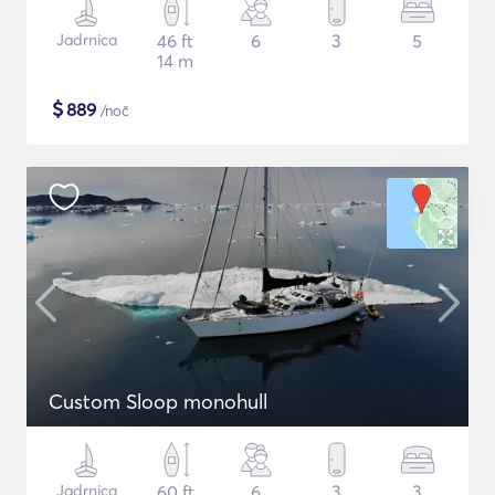
Jadrnica
46 ft
6
3
5
14 m
$
889
/noč
Custom Sloop monohull
Jadrnica
60 ft
6
3
3