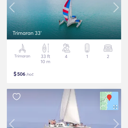
Trimaran 33'
Trimaran
33 ft
4
1
2
10 m
$
506
/noč