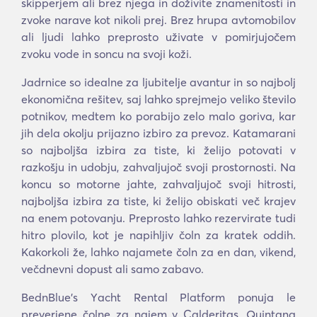
skipperjem ali brez njega in doživite znamenitosti in
zvoke narave kot nikoli prej. Brez hrupa avtomobilov
ali ljudi lahko preprosto uživate v pomirjujočem
zvoku vode in soncu na svoji koži.
Jadrnice so idealne za ljubitelje avantur in so najbolj
ekonomična rešitev, saj lahko sprejmejo veliko število
potnikov, medtem ko porabijo zelo malo goriva, kar
jih dela okolju prijazno izbiro za prevoz. Katamarani
so najboljša izbira za tiste, ki želijo potovati v
razkošju in udobju, zahvaljujoč svoji prostornosti. Na
koncu so motorne jahte, zahvaljujoč svoji hitrosti,
najboljša izbira za tiste, ki želijo obiskati več krajev
na enem potovanju. Preprosto lahko rezervirate tudi
hitro plovilo, kot je napihljiv čoln za kratek oddih.
Kakorkoli že, lahko najamete čoln za en dan, vikend,
večdnevni dopust ali samo zabavo.
BednBlue's Υacht Rental Platform ponuja le
preverjene čolne za najem v Calderitas, Quintana