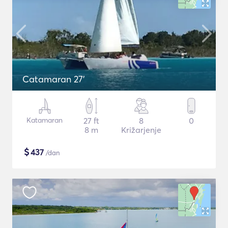
Catamaran 27'
Katamaran
27 ft
8
0
8 m
Križarjenje
$
437
/dan