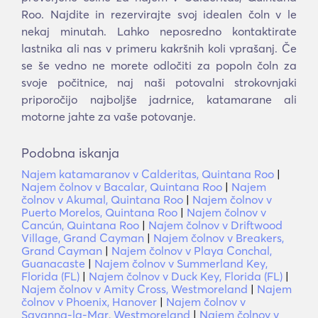
Roo. Najdite in rezervirajte svoj idealen čoln v le
nekaj minutah. Lahko neposredno kontaktirate
lastnika ali nas v primeru kakršnih koli vprašanj. Če
se še vedno ne morete odločiti za popoln čoln za
svoje počitnice, naj naši potovalni strokovnjaki
priporočijo najboljše jadrnice, katamarane ali
motorne jahte za vaše potovanje.
Podobna iskanja
Najem katamaranov v Calderitas, Quintana Roo
|
Najem čolnov v Bacalar, Quintana Roo
|
Najem
čolnov v Akumal, Quintana Roo
|
Najem čolnov v
Puerto Morelos, Quintana Roo
|
Najem čolnov v
Cancún, Quintana Roo
|
Najem čolnov v Driftwood
Village, Grand Cayman
|
Najem čolnov v Breakers,
Grand Cayman
|
Najem čolnov v Playa Conchal,
Guanacaste
|
Najem čolnov v Summerland Key,
Florida (FL)
|
Najem čolnov v Duck Key, Florida (FL)
|
Najem čolnov v Amity Cross, Westmoreland
|
Najem
čolnov v Phoenix, Hanover
|
Najem čolnov v
Savanna-la-Mar, Westmoreland
|
Najem čolnov v