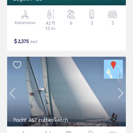
Katamaran
42 ft
6
3
3
13 m
$
2,375
/noč
Yacht 462 cutter/ketch