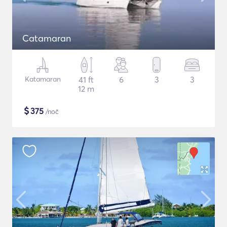
Catamaran
Katamaran
41 ft
6
3
3
12 m
$
375
/noč