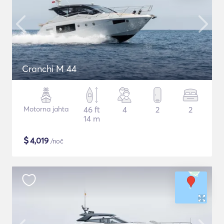
Cranchi M 44
Motorna jahta
46 ft
4
2
2
14 m
$
4,019
/noč