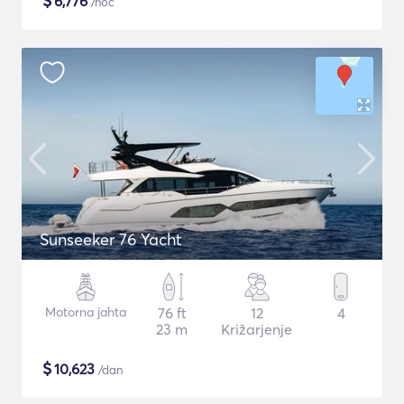
$
6,776
/noč
Sunseeker 76 Yacht
Motorna jahta
76 ft
12
4
23 m
Križarjenje
$
10,623
/dan