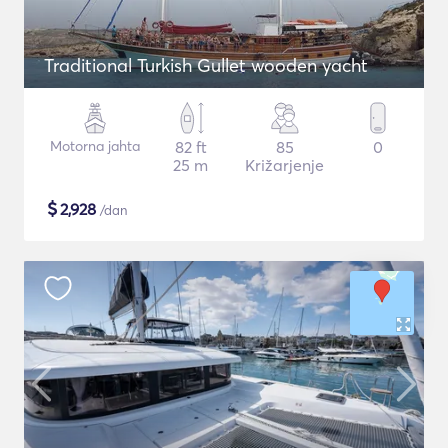
Traditional Turkish Gullet wooden yacht
Motorna jahta
82 ft
85
0
25 m
Križarjenje
$
2,928
/dan