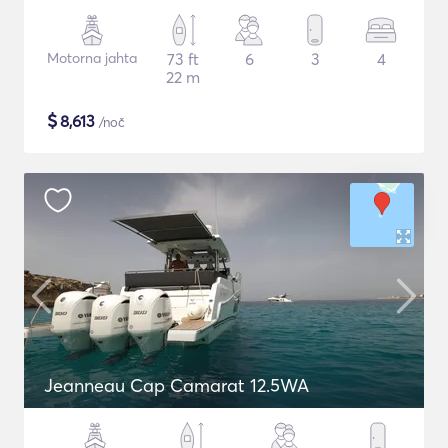
Motorna jahta
73 ft
6
3
4
22 m
$
8,613
/noč
Jeanneau Cap Camarat 12.5WA