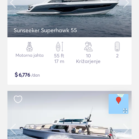
Sunseeker Superhawk 55
Motorna jahta
55 ft
10
2
17 m
Križarjenje
$
6,776
/dan