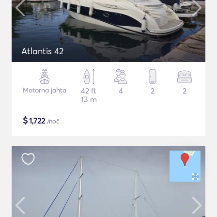
Atlantis 42
Motorna jahta
42 ft
4
2
2
13 m
$
1,722
/noč