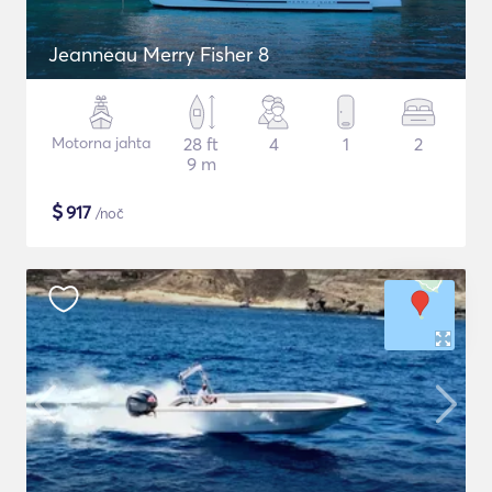
Jeanneau Merry Fisher 8
Motorna jahta
28 ft
4
1
2
9 m
$
917
/noč