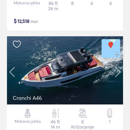
Motorna jahta
86 ft
8
4
6
26 m
$
12,518
/noč
Cranchi A46
Motorna jahta
46 ft
8
1
14 m
Križarjenje