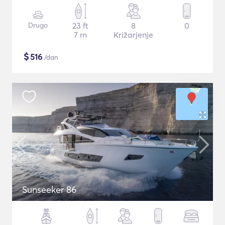
Drugo
23 ft
8
0
7 m
Križarjenje
$
516
/dan
Sunseeker 86