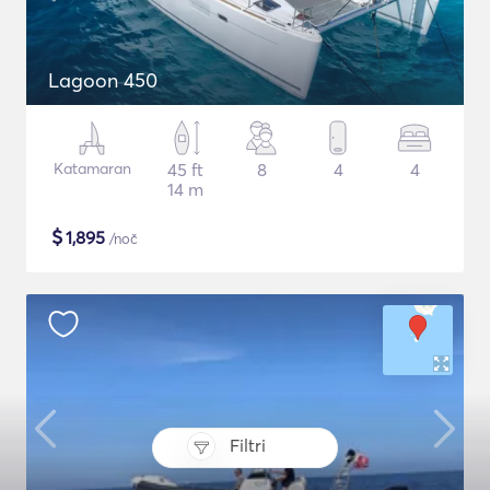
Lagoon 450
Katamaran
45 ft
8
4
4
14 m
$
1,895
/noč
Filtri