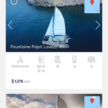
Fountaine Pajot Lavezzi 40
Katamaran
40 ft
8
4
4
12 m
$
1,378
/noč