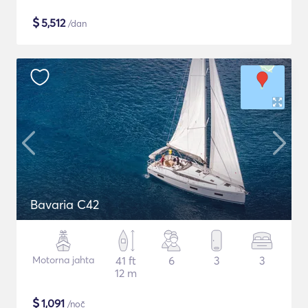
$
5,512
/dan
Bavaria C42
Motorna jahta
41 ft
6
3
3
12 m
$
1,091
/noč