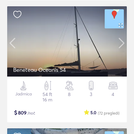
Beneteau Oceanis 54
Jadrnica
54 ft
8
3
4
16 m
$
809
5.0
/noč
(72
pregledi
)