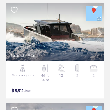
Cranchi A46
Motorna jahta
46 ft
10
2
2
14 m
$
5,512
/noč