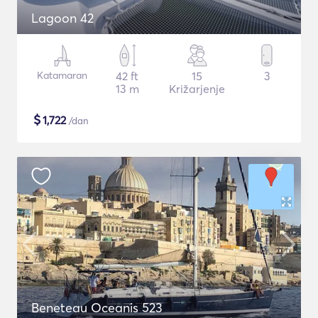
Lagoon 42
Katamaran
42 ft
15
3
13 m
Križarjenje
$
1,722
/dan
Beneteau Oceanis 523