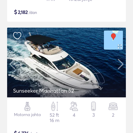
$
2,182
/dan
Sunseeker Manhattan 52
Motorna jahta
52 ft
4
3
2
16 m