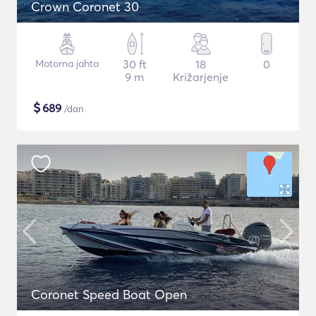
Crown Coronet 30
Motorna jahta
30 ft
18
0
9 m
Križarjenje
$
689
/dan
Coronet Speed Boat Open