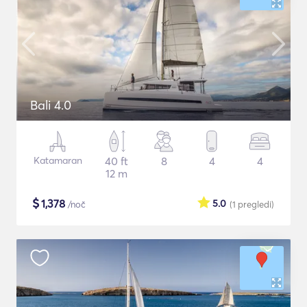
Bali 4.0
Katamaran
40 ft
8
4
4
12 m
$
1,378
5.0
/noč
(1
pregledi
)