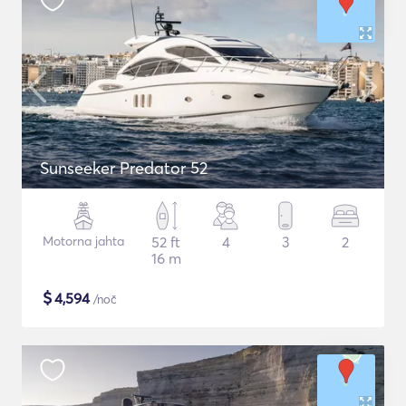
Sunseeker Predator 52
Motorna jahta
52 ft
4
3
2
16 m
$
4,594
/noč