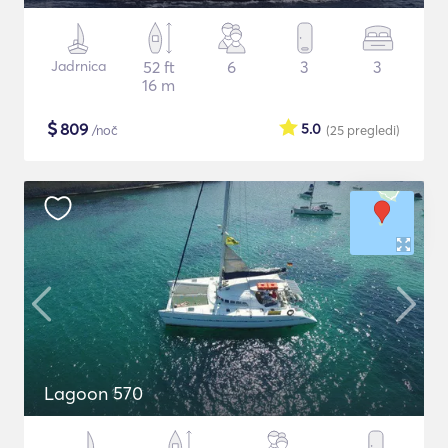
Jadrnica
52 ft
6
3
3
16 m
$
809
5.0
/noč
(25
pregledi
)
Lagoon 570