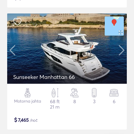
Sunseeker Manhattan 66
Motorna jahta
68 ft
8
3
6
21 m
$
7,465
/noč