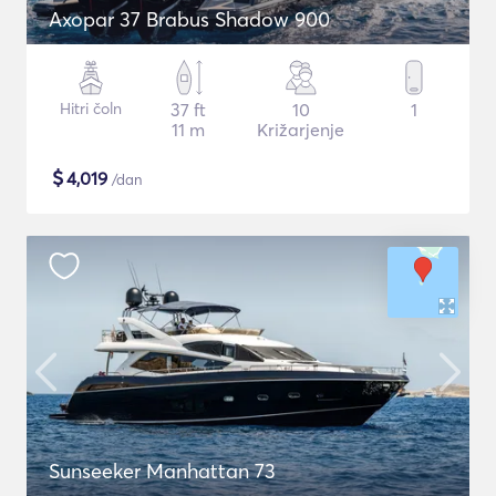
Axopar 37 Brabus Shadow 900
Hitri čoln
37 ft
10
1
11 m
Križarjenje
$
4,019
/dan
Sunseeker Manhattan 73