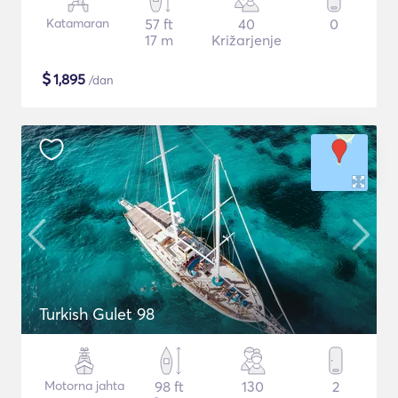
Katamaran
57 ft
40
0
17 m
Križarjenje
$
1,895
/dan
Turkish Gulet 98
Motorna jahta
98 ft
130
2