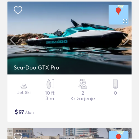
Sea-Doo GTX Pro
Jet Ski
10 ft
2
0
3 m
Križarjenje
$
97
/dan