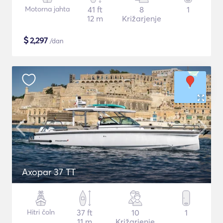
Motorna jahta
41 ft
8
1
12 m
Križarjenje
$
2,297
/dan
Axopar 37 TT
Hitri čoln
37 ft
10
1
11 m
Križarjenje