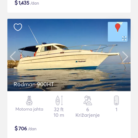
$
1,435
/dan
Rodman 900HT
Motorna jahta
32 ft
6
1
10 m
Križarjenje
$
706
/dan