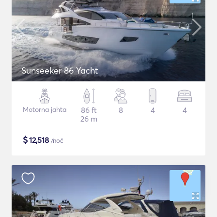
Sunseeker 86 Yacht
Motorna jahta
86 ft
8
4
4
26 m
$
12,518
/noč