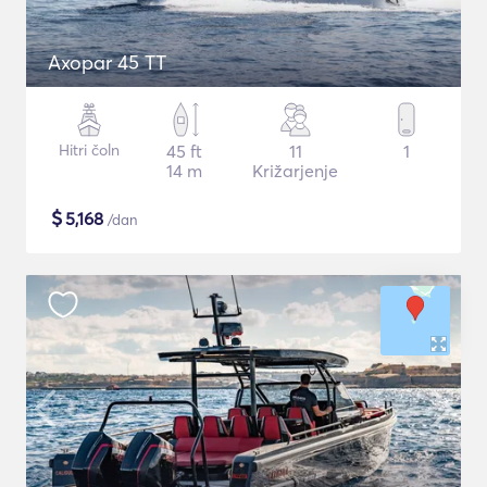
Axopar 45 TT
Hitri čoln
45 ft
11
1
14 m
Križarjenje
$
5,168
/dan