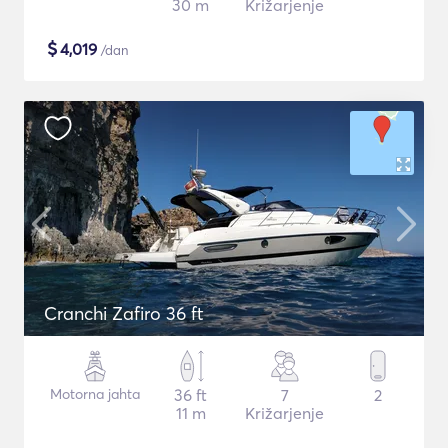
30 m
Križarjenje
$
4,019
/dan
Cranchi Zafiro 36 ft
Motorna jahta
36 ft
7
2
11 m
Križarjenje