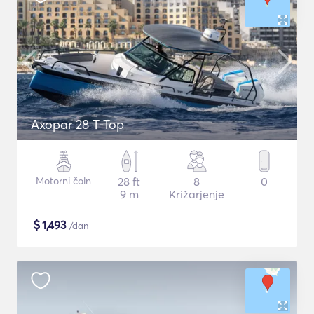
Axopar 28 T-Top
Motorni čoln
28 ft
8
0
9 m
Križarjenje
$
1,493
/dan