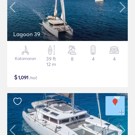
Lagoon 39
Katamaran
39 ft
8
4
4
12 m
$
1,091
/noč