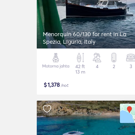
Menorquin 60/130 for rent in La
Spezia, Liguria, Italy
Motorna jahta
42 ft
4
2
3
13 m
$
1,378
/noč