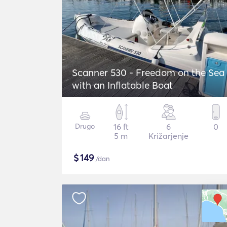
Scanner 530 - Freedom on the Sea
with an Inflatable Boat
Drugo
16 ft
6
0
5 m
Križarjenje
$
149
/dan