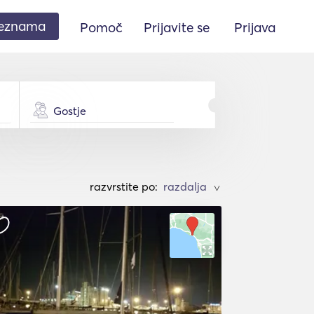
seznama
Pomoč
Prijavite se
Prijava
Gostje
razvrstite po:
>