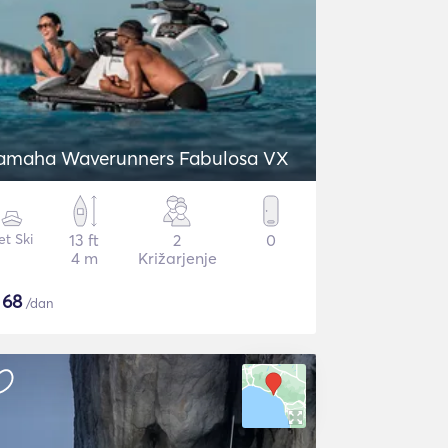
amaha Waverunners Fabulosa VX
et Ski
13 ft
2
0
4 m
Križarjenje
$
68
/dan