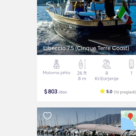
Libeccio 7.5 (Cinque Terre Coast)
Motorna jahta
26 ft
8
1
8 m
Križarjenje
$
803
5.0
/dan
(10
pregledi
)