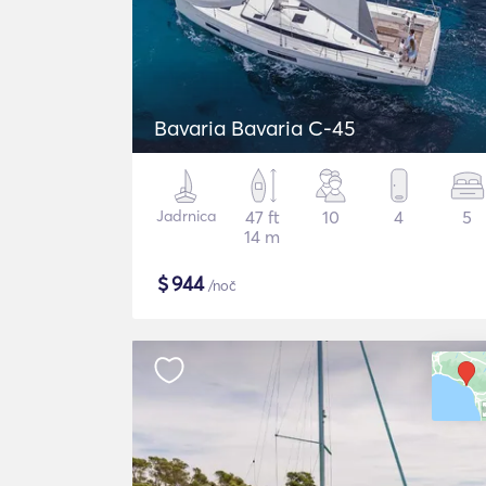
Bavaria Bavaria C-45
Jadrnica
47 ft
10
4
5
14 m
$
944
/noč