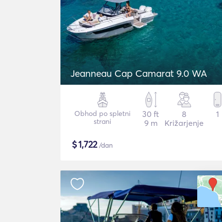
Jeanneau Cap Camarat 9.0 WA
Obhod po spletni
30 ft
8
1
strani
9 m
Križarjenje
$
1,722
/dan