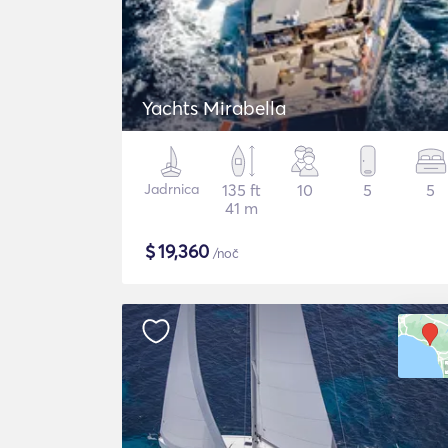
Yachts Mirabella
Jadrnica
135 ft
10
5
5
41 m
$
19,360
/noč