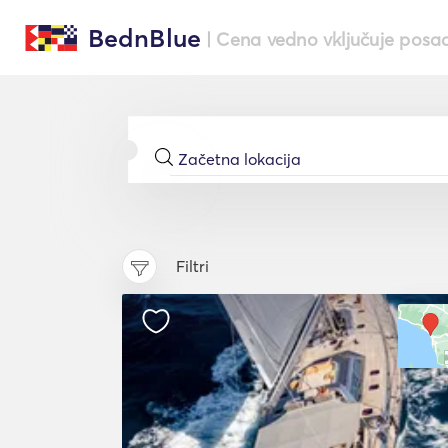
BednBlue
| Cena vedno vključuje posa
Filtri