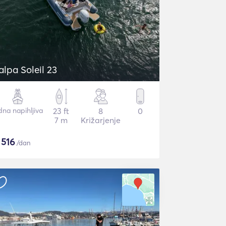
alpa Soleil 23
dna napihljiva
23 ft
8
0
7 m
Križarjenje
$
516
/dan