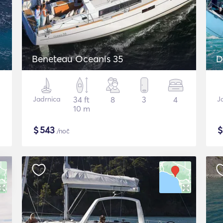
Beneteau Oceanis 35
D
Jadrnica
34 ft
8
3
4
J
10 m
$
543
/noč