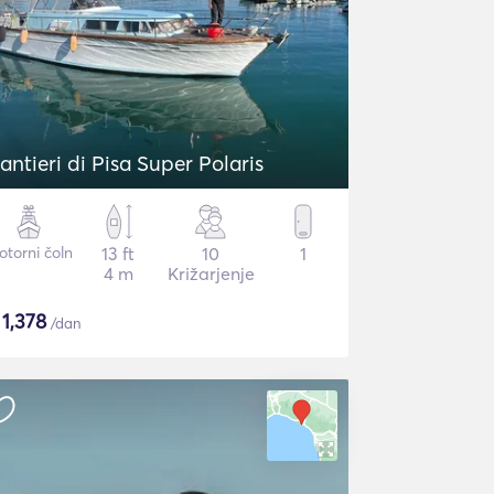
antieri di Pisa Super Polaris
torni čoln
13 ft
10
1
4 m
Križarjenje
$
1,378
/dan