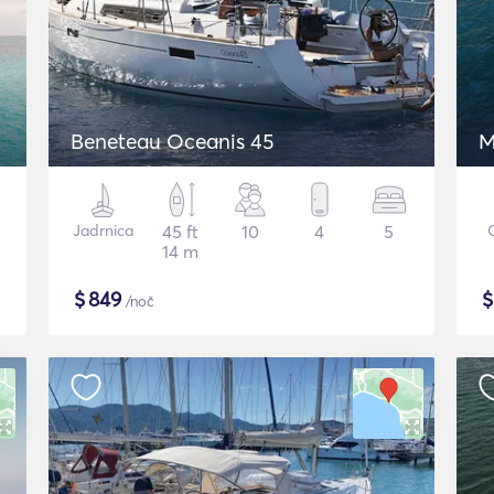
Beneteau Oceanis 45
M
Jadrnica
45 ft
10
4
5
14 m
$
849
/noč