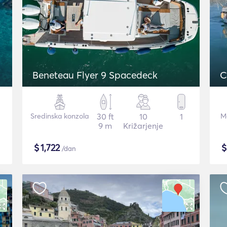
Beneteau Flyer 9 Spacedeck
C
Sredinska konzola
30 ft
10
1
Mo
9 m
Križarjenje
$
1,722
/dan