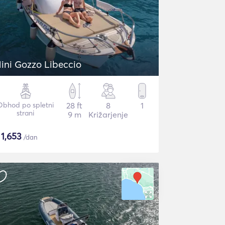
ini Gozzo Libeccio
Obhod po spletni
28 ft
8
1
strani
9 m
Križarjenje
$
1,653
/dan