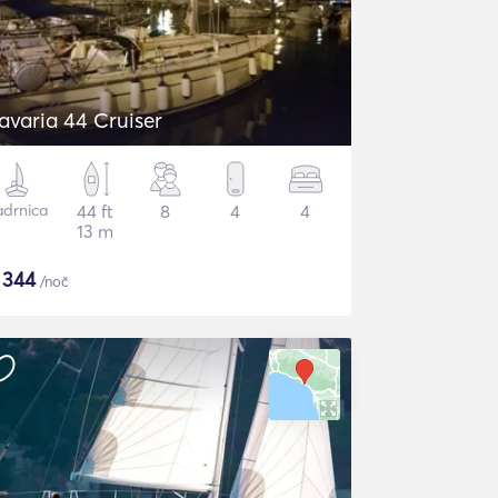
avaria 44 Cruiser
adrnica
44 ft
8
4
4
13 m
$
344
/noč