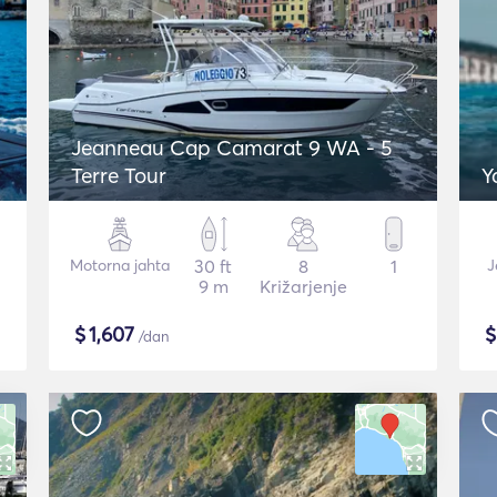
Jeanneau Cap Camarat 9 WA - 5
Terre Tour
Y
Motorna jahta
30 ft
8
1
J
9 m
Križarjenje
$
1,607
/dan