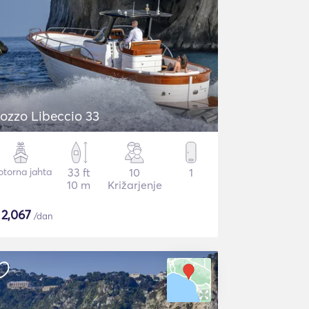
ozzo Libeccio 33
torna jahta
33 ft
10
1
10 m
Križarjenje
$
2,067
/dan