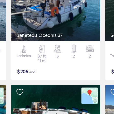
Beneteau Oceanis 37
S
Jadrnica
37 ft
5
2
2
Tr
11 m
$
206
/noč