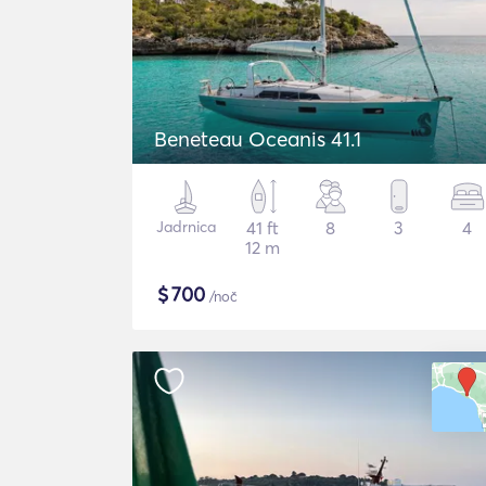
Beneteau Oceanis 41.1
Jadrnica
41 ft
8
3
4
12 m
$
700
/noč