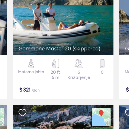
Gommone Master 20 (skippered)
G
Motorna jahta
20 ft
6
0
Mo
6 m
Križarjenje
$
321
/dan