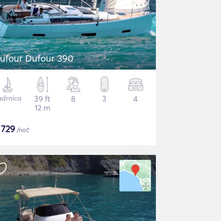
ufour Dufour 390
adrnica
39 ft
8
3
4
12 m
$
729
/noč