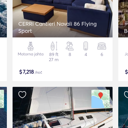
CERRI Cantieri Navali 86 Flying
Sport
B
Motorna jahta
89 ft
8
4
6
J
27 m
$
7,218
/noč