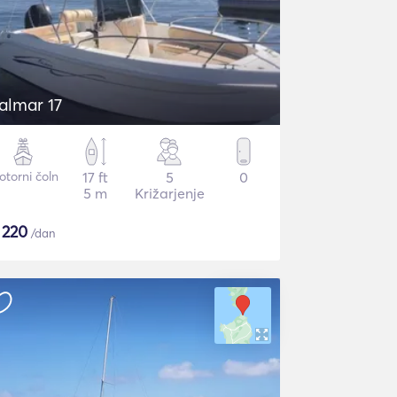
talmar 17
torni čoln
17 ft
5
0
5 m
Križarjenje
$
220
/dan