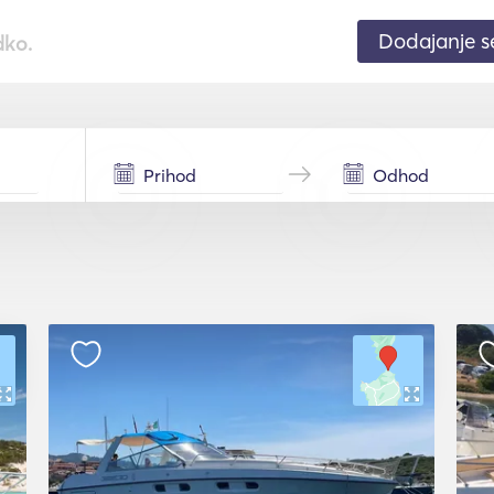
Dodajanje 
dko.