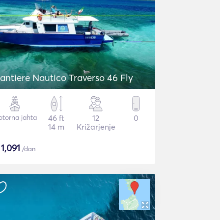
antiere Nautico Traverso 46 Fly
torna jahta
46 ft
12
0
14 m
Križarjenje
$
1,091
/dan