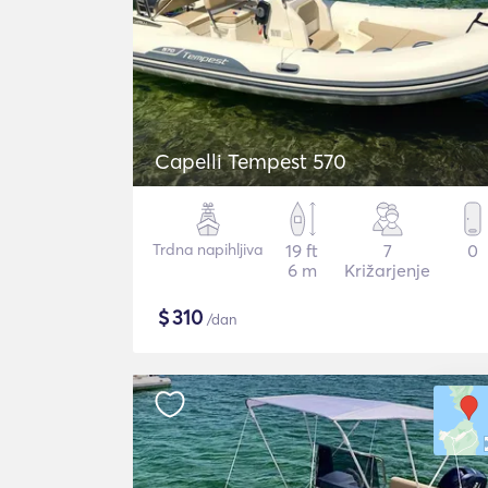
Capelli Tempest 570
Trdna napihljiva
19 ft
7
0
6 m
Križarjenje
$
310
/dan