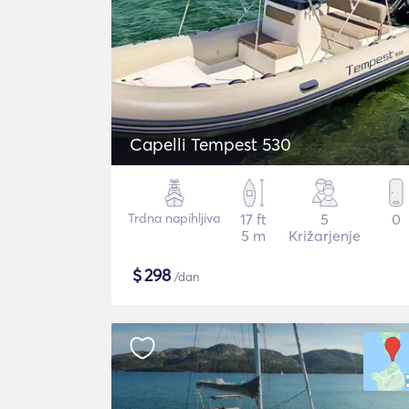
Capelli Tempest 530
Trdna napihljiva
17 ft
5
0
5 m
Križarjenje
$
298
/dan