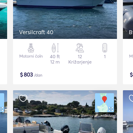
Versilcraft 40
B
Motorni čoln
40 ft
12
1
Mo
12 m
Križarjenje
$
803
/dan