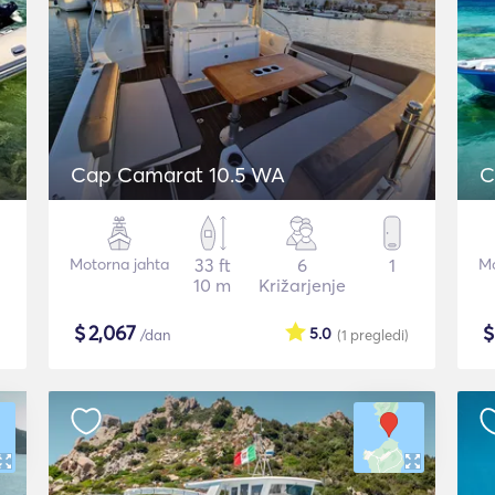
Cap Camarat 10.5 WA
C
Motorna jahta
33 ft
6
1
Mo
10 m
Križarjenje
$
2,067
5.0
/dan
(1
pregledi
)