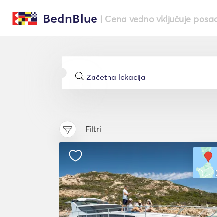
BednBlue
| Cena vedno vključuje posa
Filtri