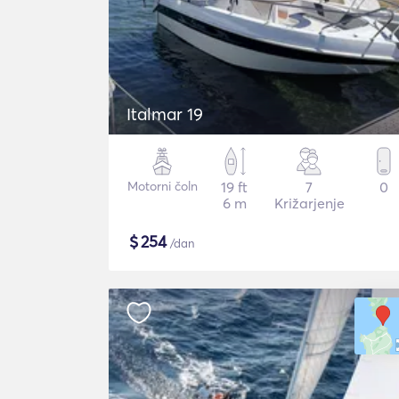
Italmar 19
Motorni čoln
19 ft
7
0
6 m
Križarjenje
$
254
/dan