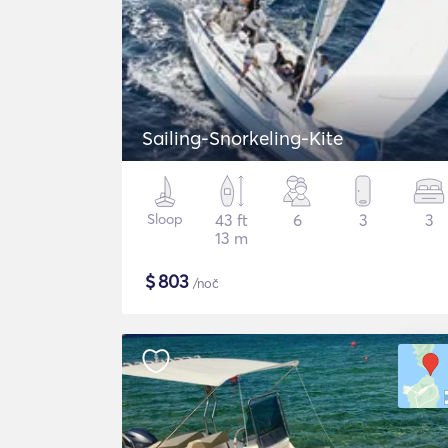
Sailing-Snorkeling-Kite
Sloop
43 ft
6
3
3
13 m
$
803
/noč