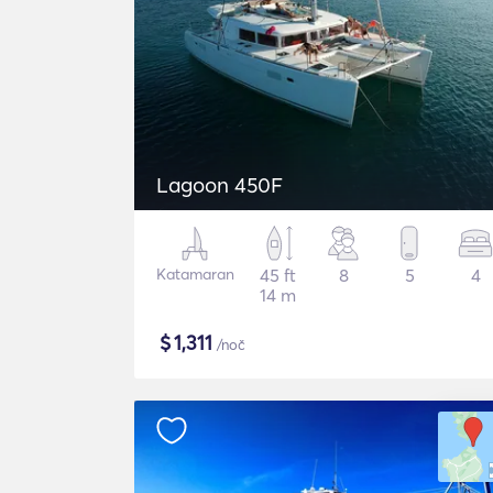
Lagoon 450F
Katamaran
45 ft
8
5
4
14 m
$
1,311
/noč