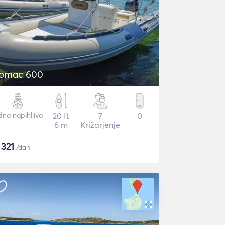
omac 600
dna napihljiva
20 ft
7
0
6 m
Križarjenje
$
321
/dan