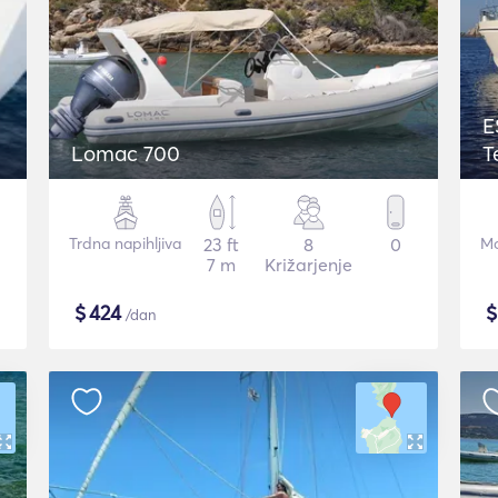
E
Lomac 700
T
Trdna napihljiva
23 ft
8
0
Mo
7 m
Križarjenje
$
424
/dan