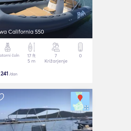
wa California 550
torni čoln
17 ft
7
0
5 m
Križarjenje
$
241
/dan