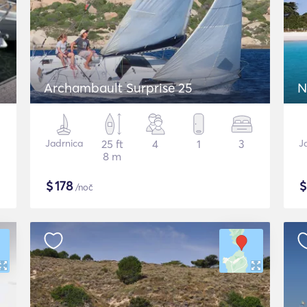
Archambault Surprise 25
N
Jadrnica
25 ft
4
1
3
J
8 m
$
178
/noč