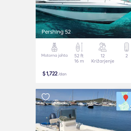
Pershing 52
Motorna jahta
52 ft
12
2
16 m
Križarjenje
$
1,722
/dan