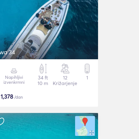
wa 34
Napihljivi
34 ft
12
1
izvenkrmni
10 m
Križarjenje
$
1,378
/dan