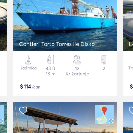
Cantieri Torto Torres Ile Disko
L
Jadrnica
43 ft
12
2
Tr
13 m
Križarjenje
$
114
/dan