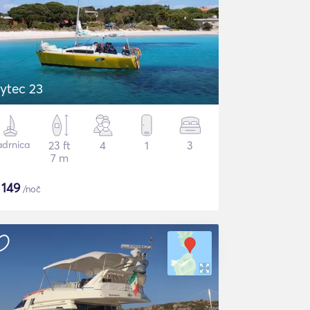
ytec 23
adrnica
23 ft
4
1
3
7 m
$
149
/noč