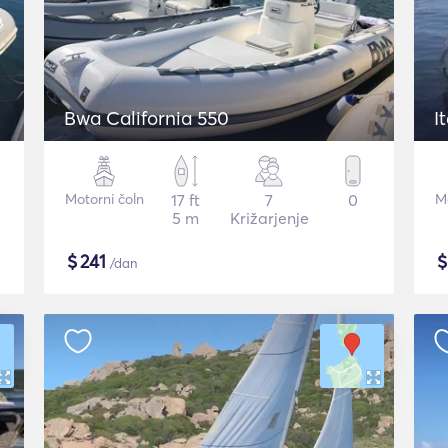
Bwa California 550
I
Motorni čoln
17 ft
7
0
Mo
5 m
Križarjenje
$
241
/dan