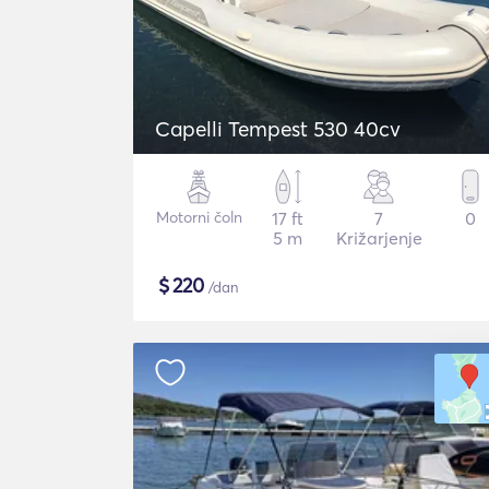
Capelli Tempest 530 40cv
Motorni čoln
17 ft
7
0
5 m
Križarjenje
$
220
/dan