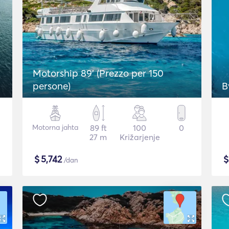
Motorship 89' (Prezzo per 150
persone)
B
Motorna jahta
89 ft
100
0
27 m
Križarjenje
$
5,742
/dan