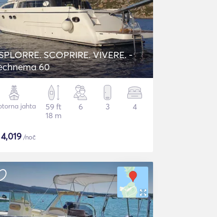
SPLORRE. SCOPRIRE. VIVERE. -
echnema 60
torna jahta
59 ft
6
3
4
18 m
$
4,019
/noč