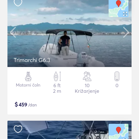
Trimarchi G6.3
Motorni čoln
6 ft
10
0
2 m
Križarjenje
$
459
/dan