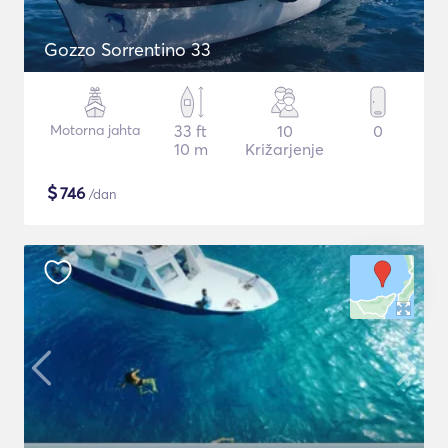
Gozzo Sorrentino 33
Motorna jahta
33 ft
10
0
10 m
Križarjenje
$
746
/dan