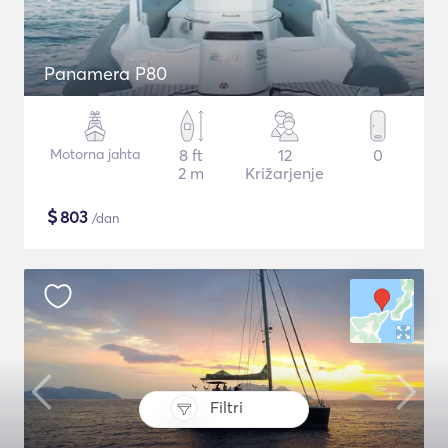
Panamera P80
Motorna jahta
8 ft
12
0
2 m
Križarjenje
$
803
/dan
Filtri