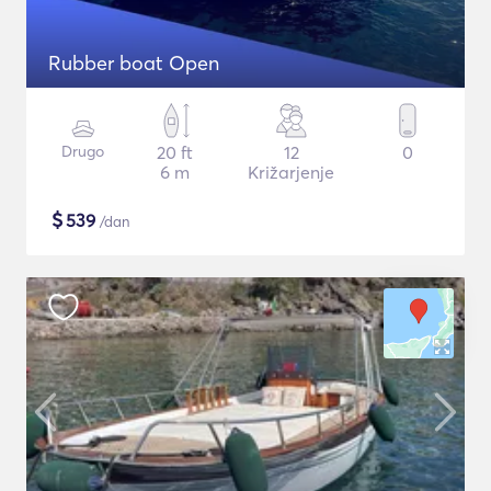
Rubber boat Open
Drugo
20 ft
12
0
6 m
Križarjenje
$
539
/dan