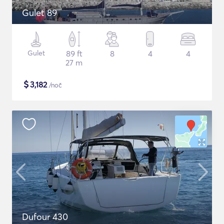
Gulet 89
Gulet
89 ft
8
4
4
27 m
$
3,182
/noč
Dufour 430