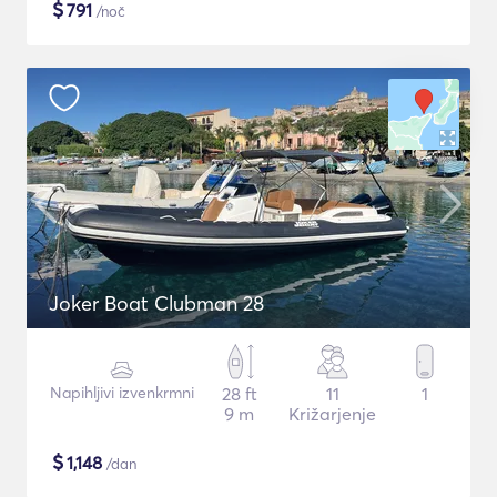
$
791
/noč
Joker Boat Clubman 28
Napihljivi izvenkrmni
28 ft
11
1
9 m
Križarjenje
$
1,148
/dan