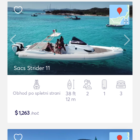
Sacs Strider 11
Obhod po spletni strani
38 ft
2
1
3
12 m
$
1,263
/noč