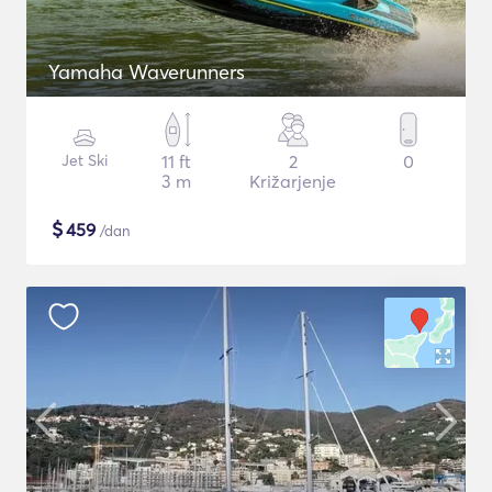
Yamaha Waverunners
Jet Ski
11 ft
2
0
3 m
Križarjenje
$
459
/dan