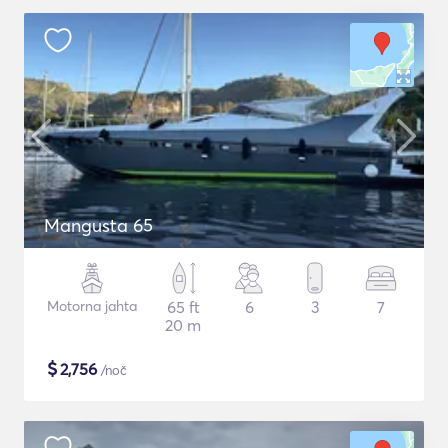
Mangusta 65
Motorna jahta
65 ft
6
3
7
20 m
$
2,756
/noč