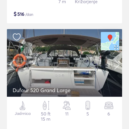
7 m
Križarjenje
$
516
/dan
Dufour 520 Grand Large
Jadrnica
50 ft
11
5
6
15 m