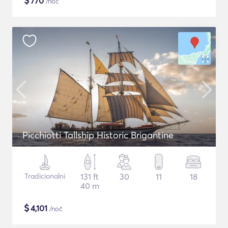
$
770
/noč
Picchiotti Tallship Historic Brigantine
Tradicionalni
131 ft
30
11
18
40 m
$
4,101
/noč