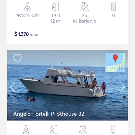
Motorni čoln
39 ft
25
0
12 m
Križarjenje
$
1,378
/dan
Angelo Portelli Pilothouse 32