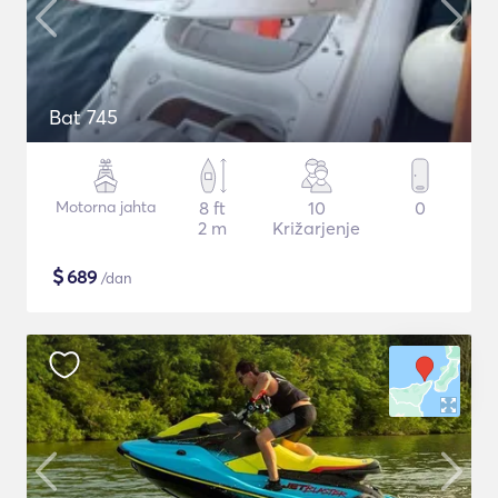
Bat 745
Motorna jahta
8 ft
10
0
2 m
Križarjenje
$
689
/dan