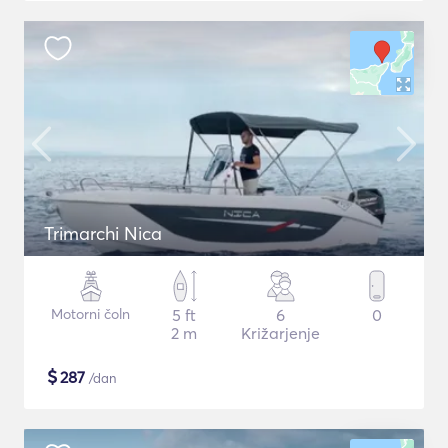
Trimarchi Nica
Motorni čoln
5 ft
6
0
2 m
Križarjenje
$
287
/dan