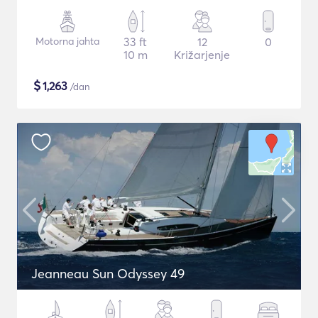
Motorna jahta
33 ft
12
0
10 m
Križarjenje
$
1,263
/dan
Jeanneau Sun Odyssey 49