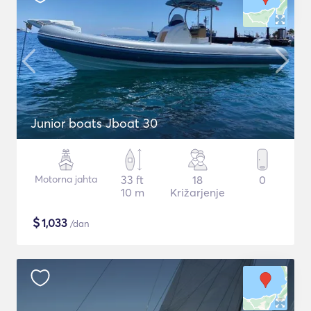
Junior boats Jboat 30
Motorna jahta
33 ft
18
0
10 m
Križarjenje
$
1,033
/dan