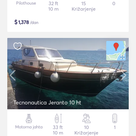
Pilothouse
32 ft
15
0
10 m
Križarjenje
$
1,378
/dan
Tecnonautica Jeranto 10 ht
Motorna jahta
33 ft
10
1
10 m
Križarjenje