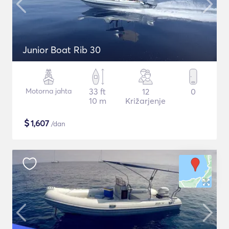
Junior Boat Rib 30
Motorna jahta
33 ft
12
0
10 m
Križarjenje
$
1,607
/dan