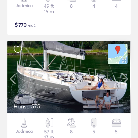
Jadrnica
49 ft
8
4
4
15 m
$
770
/noč
Hanse 575
Jadrnica
57 ft
8
5
5
17 m