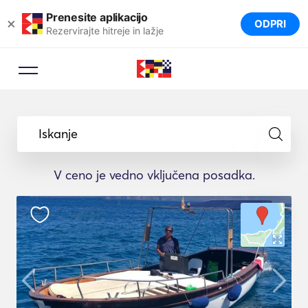
Prenesite aplikacijo
×
ODPRI
Rezervirajte hitreje in lažje
Iskanje
V ceno je vedno vključena posadka.