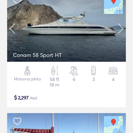
Conam 58 Sport HT
Motorna jahta
58 ft
6
3
4
18 m
$
2,297
/noč