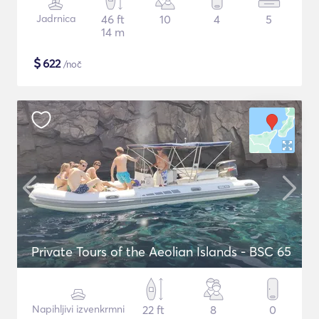
Jadrnica
46 ft
10
4
5
14 m
$
622
/noč
Private Tours of the Aeolian Islands - BSC 65
Napihljivi izvenkrmni
22 ft
8
0