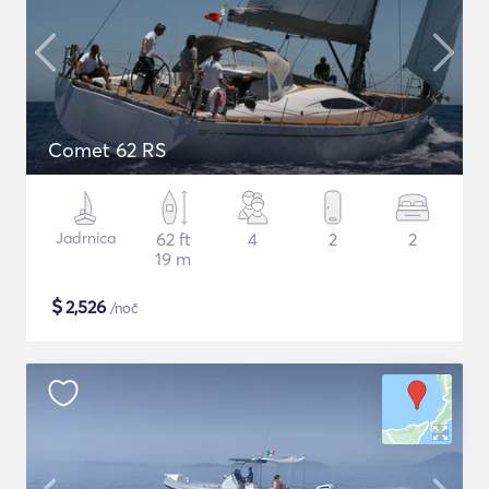
Comet 62 RS
Jadrnica
62 ft
4
2
2
19 m
$
2,526
/noč