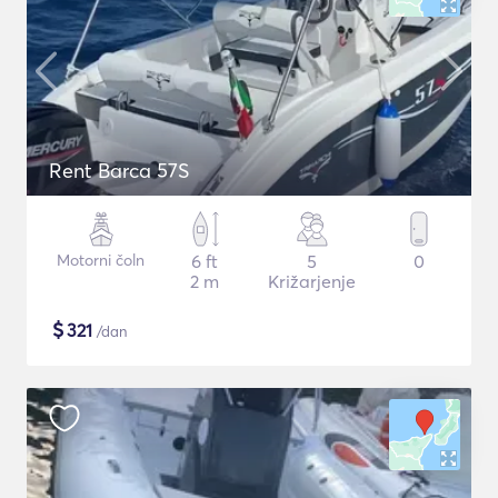
Rent Barca 57S
Motorni čoln
6 ft
5
0
2 m
Križarjenje
$
321
/dan