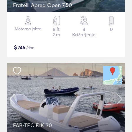
Fratelli Aprea Open 7,50
Motorna jahta
8 ft
8
0
2 m
Križarjenje
$
746
/dan
FAB-TEC FJK 30