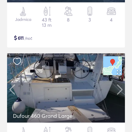
Jadrnica
43 ft
8
3
4
13 m
$
611
/noč
Dufour 460 Grand Large