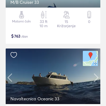
M/B Cruiser 33
Motorni čoln
33 ft
15
0
10 m
Križarjenje
$
763
/dan
Navaltecnica Oceanic 33