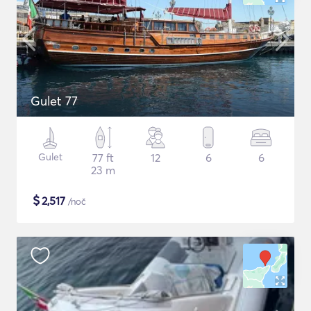
Gulet 77
Gulet
77 ft
12
6
6
23 m
$
2,517
/noč