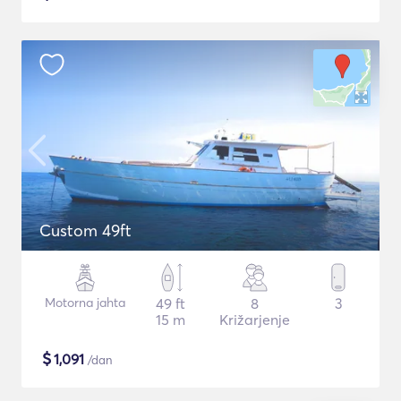
Custom 49ft
Motorna jahta
49 ft
8
3
15 m
Križarjenje
$
1,091
/dan