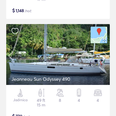
$
1,148
/noč
Jeanneau Sun Odyssey 490
Jadrnica
49 ft
8
4
4
15 m