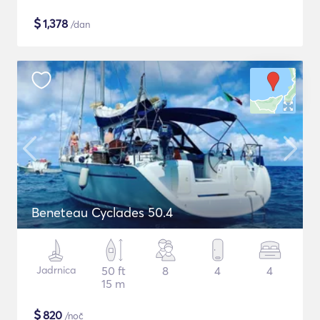
$
1,378
/dan
Beneteau Cyclades 50.4
Jadrnica
50 ft
8
4
4
15 m
$
820
/noč