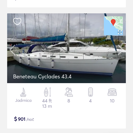
Beneteau Cyclades 43.4
Jadrnica
44 ft
8
4
10
13 m
$
901
/noč