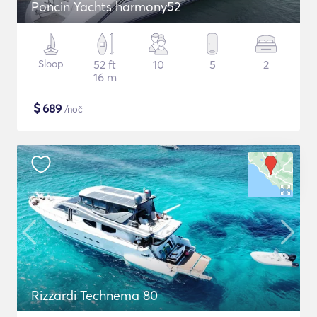
Poncin Yachts harmony52
Sloop
52 ft
10
5
2
16 m
$
689
/noč
Rizzardi Technema 80