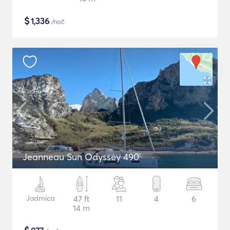
$
1,336
/noč
Jeanneau Sun Odyssey 490
Jadrnica
47 ft
11
4
6
14 m