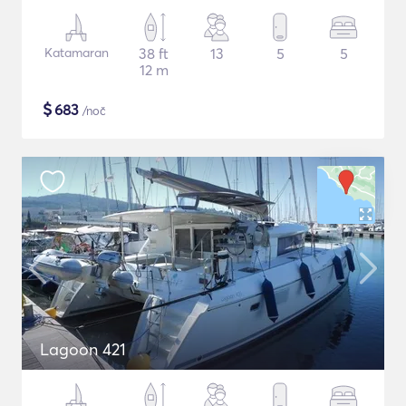
Katamaran
38 ft
13
5
5
12 m
$
683
/noč
Lagoon 421