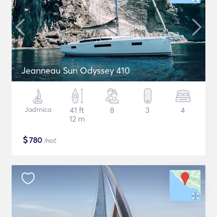
Jeanneau Sun Odyssey 410
Jadrnica
41 ft
8
3
4
12 m
$
780
/noč