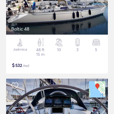
Baltic 48
Jadrnica
48 ft
10
3
5
15 m
$
532
/noč