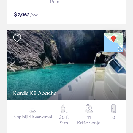
16 m
$
2,067
/noč
Kardis K8 Apache
Napihljivi izvenkrmni
30 ft
11
0
9 m
Križarjenje