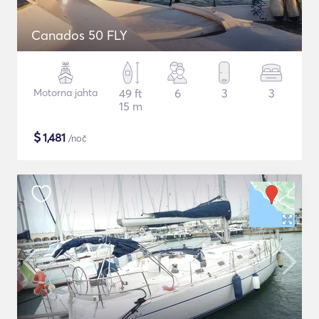
Canados 50 FLY
Motorna jahta
49 ft
6
3
3
15 m
$
1,481
/noč