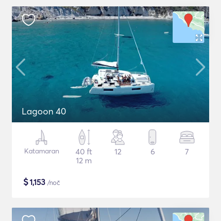
Lagoon 40
Katamaran
40 ft
12
6
7
12 m
$
1,153
/noč