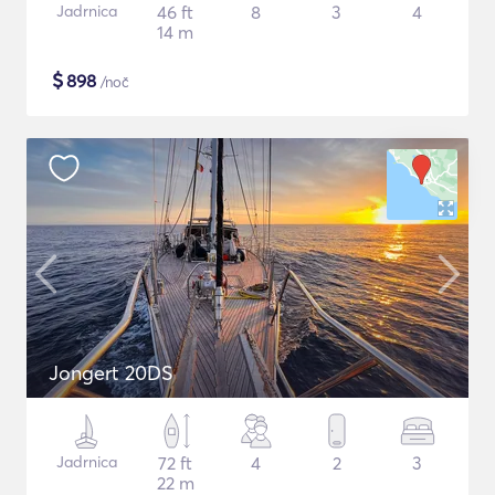
Jadrnica
46 ft
8
3
4
14 m
$
898
/noč
Jongert 20DS
Jadrnica
72 ft
4
2
3
22 m