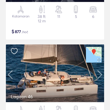
Katamaran
38 ft
11
5
6
12 m
$
877
/noč
Lagoon 46