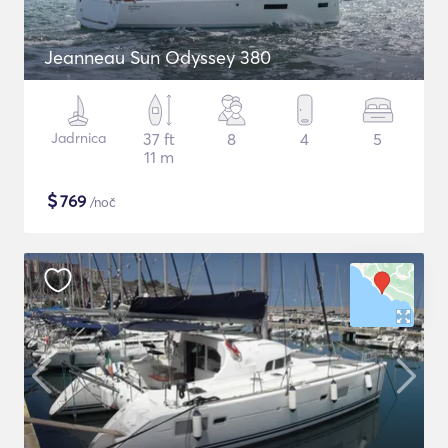
Jeanneau Sun Odyssey 380
Jadrnica
37 ft
8
4
5
11 m
$
769
/noč