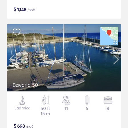
$
1,148
/noč
Bavaria 50
Jadrnica
50 ft
11
5
8
15 m
$
698
/noč