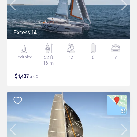
Excess 14
Jadrnica
52 ft
12
6
7
16 m
$
1,437
/noč