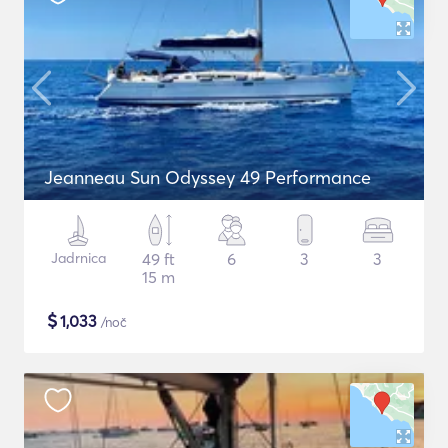
Jeanneau Sun Odyssey 49 Performance
Jadrnica
49 ft
6
3
3
15 m
$
1,033
/noč