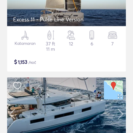
Excess 11 - Pulse Line Version
Katamaran
37 ft
12
6
7
11 m
$
1,153
/noč