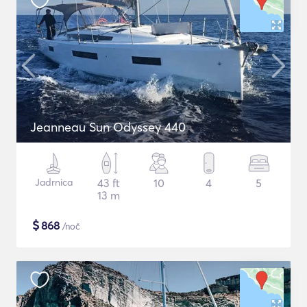
Jeanneau Sun Odyssey 440
Jadrnica
43 ft
10
4
5
13 m
$
868
/noč