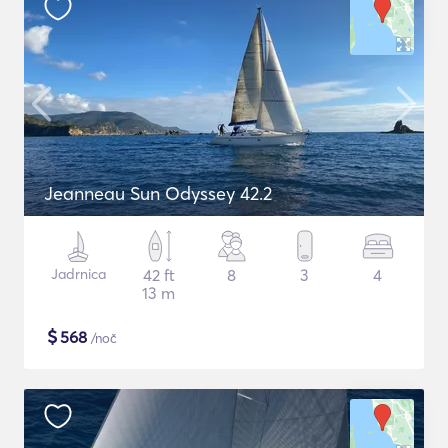
Jeanneau Sun Odyssey 42.2
Jadrnica
42 ft
8
3
4
13 m
$
568
/noč