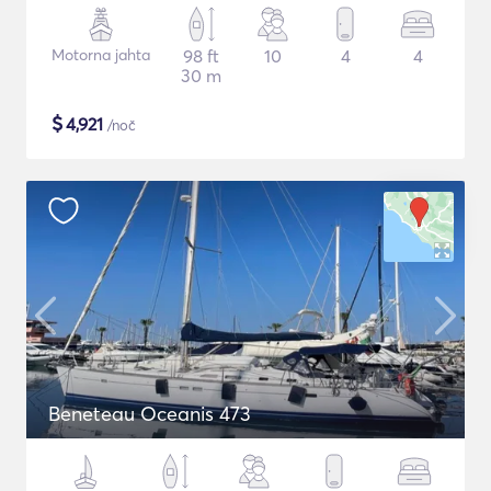
Motorna jahta
98 ft
10
4
4
30 m
$
4,921
/noč
Beneteau Oceanis 473