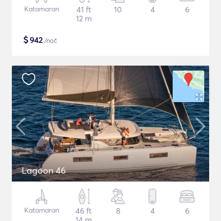
Katamaran
41 ft
10
4
6
12 m
$
942
/noč
Lagoon 46
Katamaran
46 ft
8
4
6
14 m