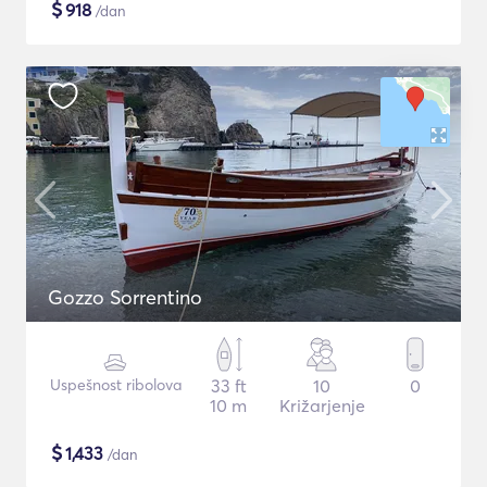
$
918
/dan
Gozzo Sorrentino
Uspešnost ribolova
33 ft
10
0
10 m
Križarjenje
$
1,433
/dan