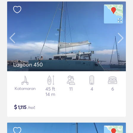
Lagoon 450
Katamaran
45 ft
11
4
6
14 m
$
1,115
/noč