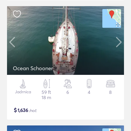
Ocean Schooner
Jadrnica
59 ft
6
4
8
18 m
$
1,636
/noč