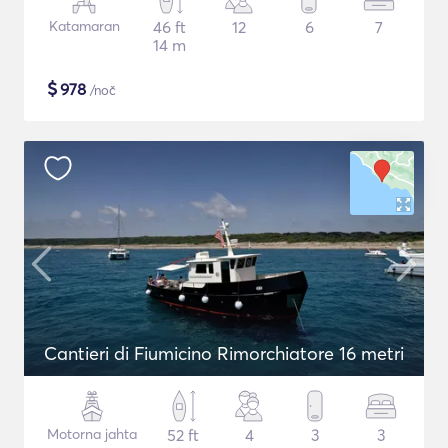
Katamaran
46 ft
12
6
7
14 m
$
978
/noč
Cantieri di Fiumicino Rimorchiatore 16 metri
Motorna jahta
52 ft
4
3
3