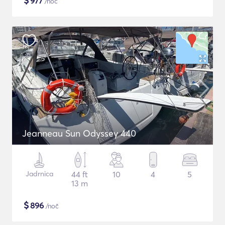
$
977
/noč
Jeanneau Sun Odyssey 440
Jadrnica
44 ft
10
4
5
13 m
$
896
/noč