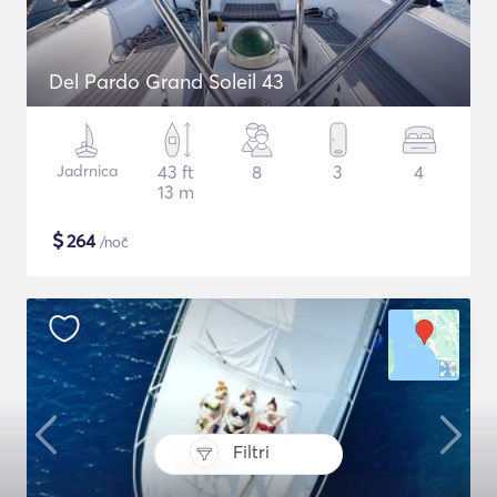
Del Pardo Grand Soleil 43
Jadrnica
43 ft
8
3
4
13 m
$
264
/noč
Filtri