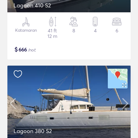
Lagoon 410 S2
Katamaran
41 ft
8
4
6
12 m
$
666
/noč
Lagoon 380 S2