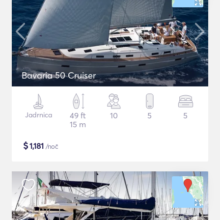
Bavaria 50 Cruiser
Jadrnica
49 ft
10
5
5
15 m
$
1,181
/noč