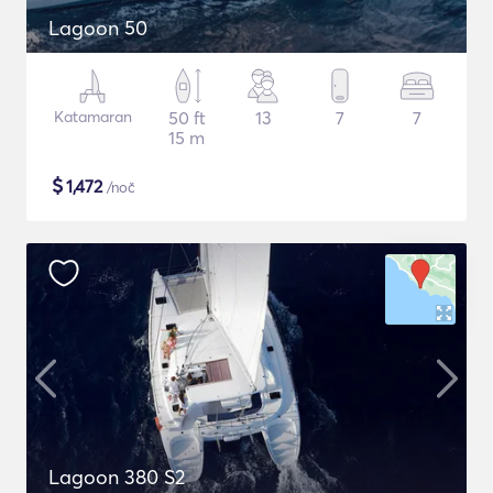
Lagoon 50
Katamaran
50 ft
13
7
7
15 m
$
1,472
/noč
Lagoon 380 S2