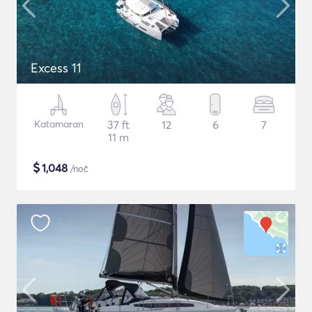
Excess 11
Katamaran
37 ft
12
6
7
11 m
$
1,048
/noč