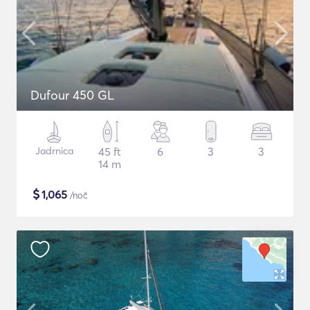
Dufour 450 GL
Jadrnica
45 ft
6
3
3
14 m
$
1,065
/noč