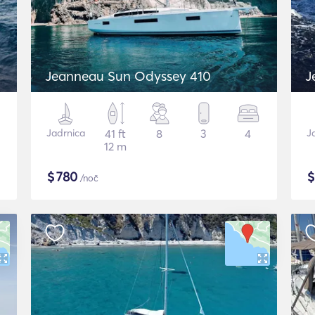
Jeanneau Sun Odyssey 410
J
Jadrnica
41 ft
8
3
4
J
12 m
$
780
/noč