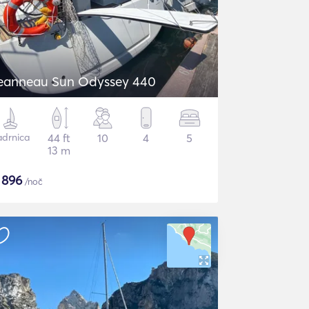
eanneau Sun Odyssey 440
adrnica
44 ft
10
4
5
13 m
$
896
/noč