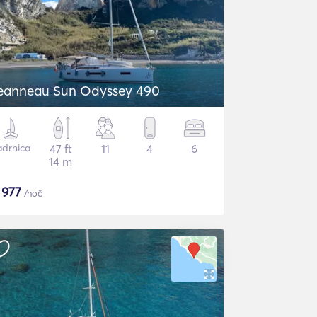
eanneau Sun Odyssey 490
adrnica
47 ft
11
4
6
14 m
$
977
/noč