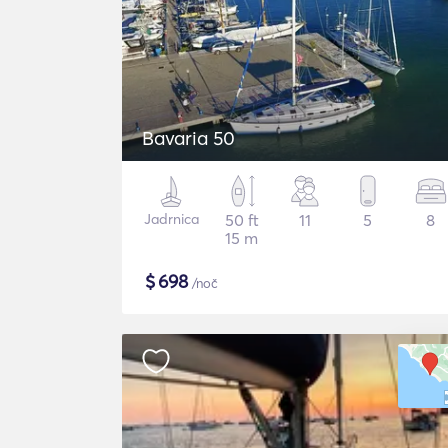
Bavaria 50
Jadrnica
50 ft
11
5
8
15 m
$
698
/noč