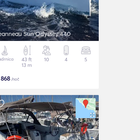
eanneau Sun Odyssey 440
adrnica
43 ft
10
4
5
13 m
$
868
/noč