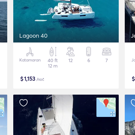
Lagoon 40
J
Katamaran
40 ft
12
6
7
J
12 m
$
1,153
/noč