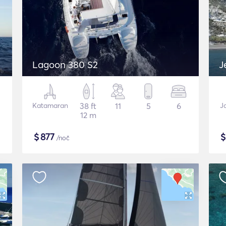
Lagoon 380 S2
J
Katamaran
38 ft
11
5
6
J
12 m
$
877
/noč