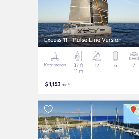
Excess 11 - Pulse Line Version
Katamaran
37 ft
12
6
7
11 m
$
1,153
/noč