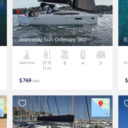
Jeanneau Sun Odyssey 380
E
Jadrnica
37 ft
8
4
5
K
11 m
$
769
/noč