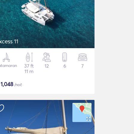
xcess 11
atamaran
37 ft
12
6
7
11 m
$
1,048
/noč