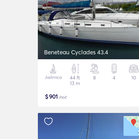
Beneteau Cyclades 43.4
Jadrnica
44 ft
8
4
10
13 m
$
901
/noč