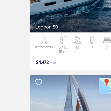
Lagoon 50
Katamaran
50 ft
13
7
7
15 m
$
1,472
/noč