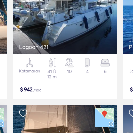
J
Lagoon 421
P
Katamaran
41 ft
10
4
6
J
12 m
$
942
/noč