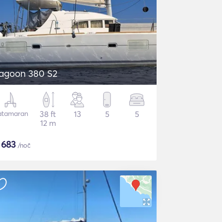
agoon 380 S2
atamaran
38 ft
13
5
5
12 m
$
683
/noč