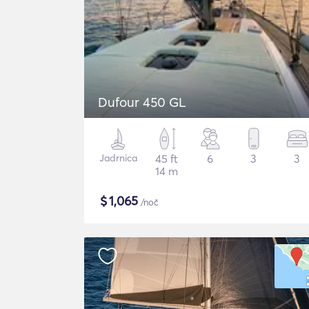
Dufour 450 GL
Jadrnica
45 ft
6
3
3
14 m
$
1,065
/noč