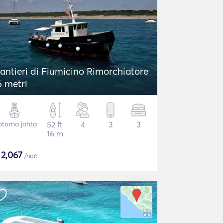
antieri di Fiumicino Rimorchiatore
6 metri
torna jahta
52 ft
4
3
3
16 m
$
2,067
/noč