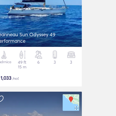
eanneau Sun Odyssey 49
erformance
adrnica
49 ft
6
3
3
15 m
$
1,033
/noč