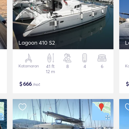
Lagoon 410 S2
L
Katamaran
41 ft
8
4
6
K
12 m
$
666
/noč