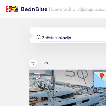
BednBlue
| Cena vedno vključuje posa
Filtri