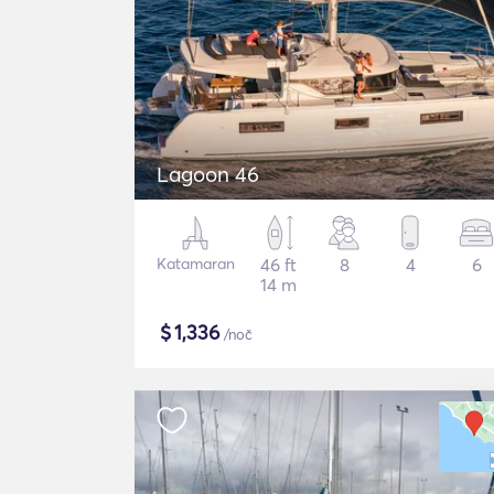
Lagoon 46
Katamaran
46 ft
8
4
6
14 m
$
1,336
/noč