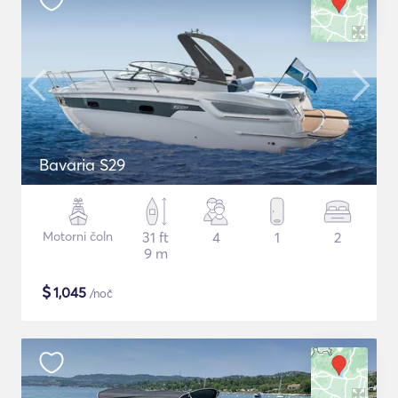
Bavaria S29
Motorni čoln
31 ft
4
1
2
9 m
$
1,045
/noč