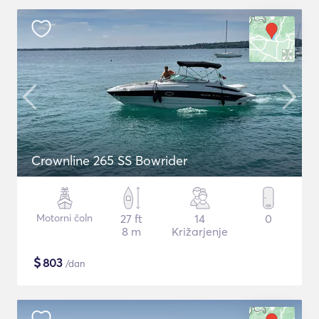
Crownline 265 SS Bowrider
Motorni čoln
27 ft
14
0
8 m
Križarjenje
$
803
/dan