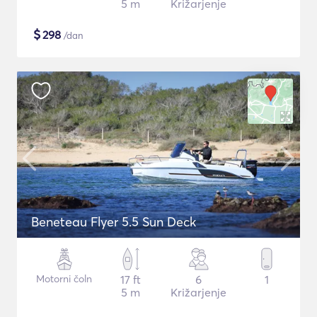
5 m
Križarjenje
$
298
/dan
Beneteau Flyer 5.5 Sun Deck
Motorni čoln
17 ft
6
1
5 m
Križarjenje