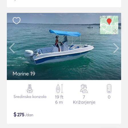
Marine 19
Sredinska konzola
19 ft
7
0
6 m
Križarjenje
$
275
/dan