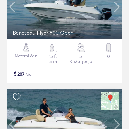
Beneteau Flyer 500 Open
Motorni čoln
15 ft
5
0
5 m
Križarjenje
$
287
/dan