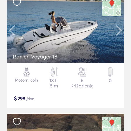
Ranieri Voyager 18
Motorni čoln
18 ft
6
0
5 m
Križarjenje
$
298
/dan