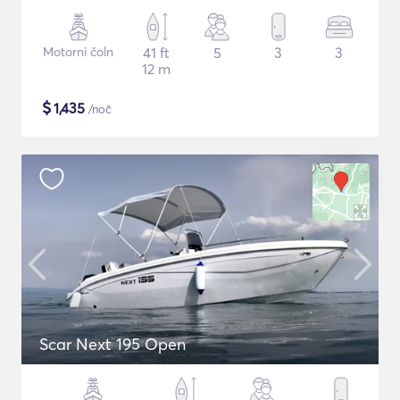
Motorni čoln
41 ft
5
3
3
12 m
$
1,435
/noč
Scar Next 195 Open