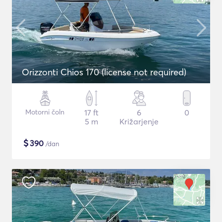
Orizzonti Chios 170 (license not required)
Motorni čoln
17 ft
6
0
5 m
Križarjenje
$
390
/dan