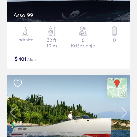
Asso 99
Jadrnica
32 ft
6
0
10 m
Križarjenje
$
401
/dan