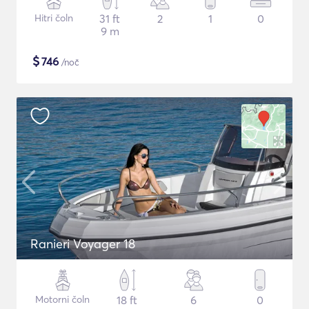
Hitri čoln
31 ft
2
1
0
9 m
$
746
/noč
Ranieri Voyager 18
Motorni čoln
18 ft
6
0