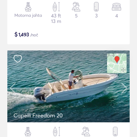
Motorna jahta
43 ft
5
3
4
13 m
$
1,493
/noč
Capelli Freedom 20