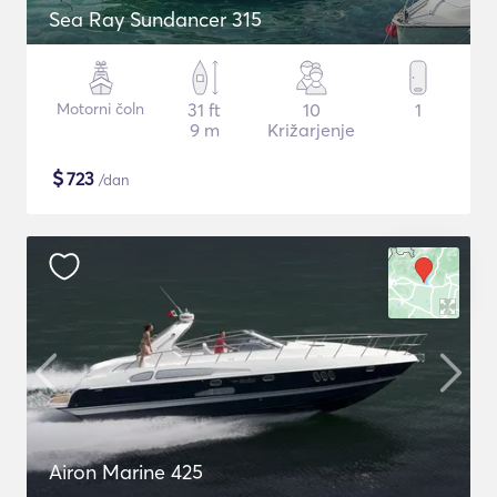
Sea Ray Sundancer 315
Motorni čoln
31 ft
10
1
9 m
Križarjenje
$
723
/dan
Airon Marine 425