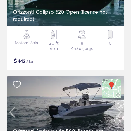
Orizzonti Calipso 620 Open (license not
required)
Motorni čoln
20 ft
8
0
6 m
Križarjenje
$
442
/dan