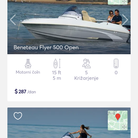
Beneteau Flyer 500 Open
Motorni čoln
15 ft
5
0
5 m
Križarjenje
$
287
/dan