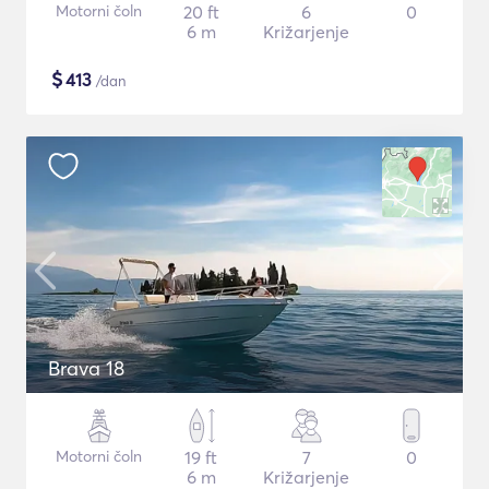
Motorni čoln
20 ft
6
0
6 m
Križarjenje
$
413
/dan
Brava 18
Motorni čoln
19 ft
7
0
6 m
Križarjenje