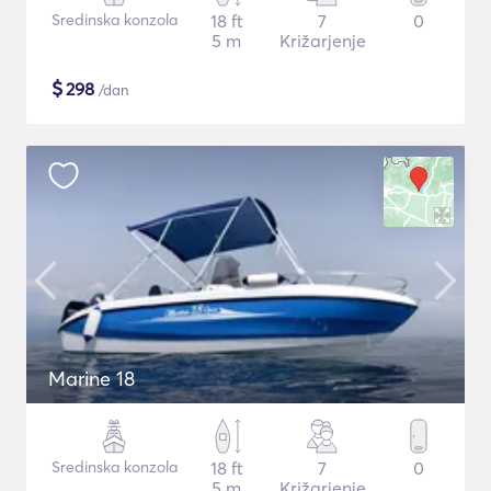
Sredinska konzola
18 ft
7
0
5 m
Križarjenje
$
298
/dan
Marine 18
Sredinska konzola
18 ft
7
0
5 m
Križarjenje