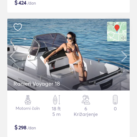
$
424
/dan
Ranieri Voyager 18
Motorni čoln
18 ft
6
0
5 m
Križarjenje
$
298
/dan