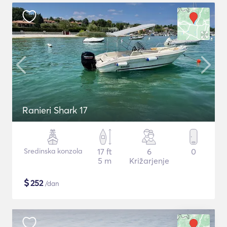
Ranieri Shark 17
Sredinska konzola
17 ft
6
0
5 m
Križarjenje
$
252
/dan