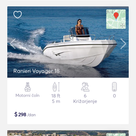
Ranieri Voyager 18
Motorni čoln
18 ft
6
0
5 m
Križarjenje
$
298
/dan