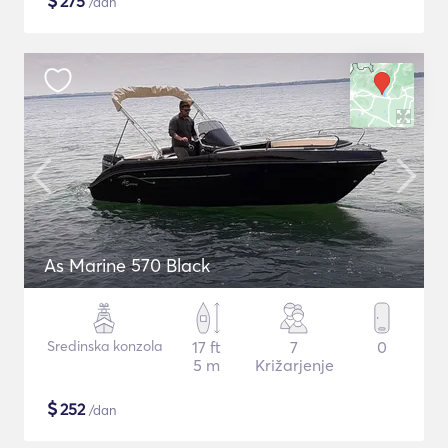
$
275
/dan
As Marine 570 Black
Sredinska konzola
17 ft
7
0
5 m
Križarjenje
$
252
/dan