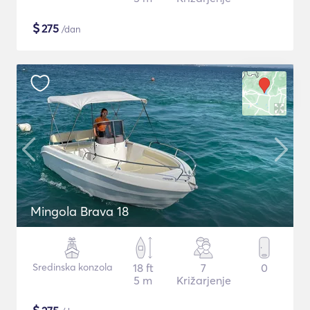
$
275
/dan
Mingola Brava 18
Sredinska konzola
18 ft
7
0
5 m
Križarjenje