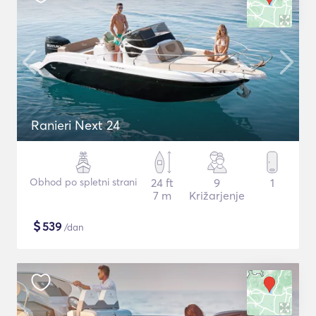
Ranieri Next 24
Obhod po spletni strani
24 ft
9
1
7 m
Križarjenje
$
539
/dan