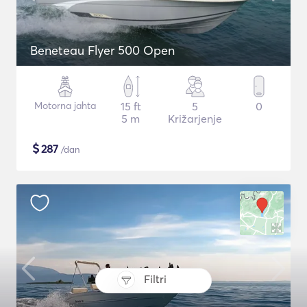
Beneteau Flyer 500 Open
Motorna jahta
15 ft
5
0
5 m
Križarjenje
$
287
/dan
Filtri