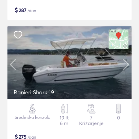
$
287
/dan
Ranieri Shark 19
Sredinska konzola
19 ft
7
0
6 m
Križarjenje
$
275
/dan