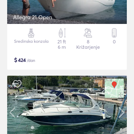
Allegra 21 Open
Sredinska konzola
21 ft
8
0
6 m
Križarjenje
$
424
/dan