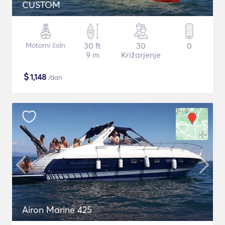
CUSTOM
Motorni čoln
30 ft
30
0
9 m
Križarjenje
$
1,148
/dan
Airon Marine 425