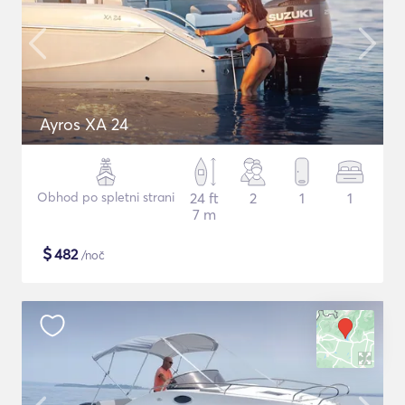
Ayros XA 24
Obhod po spletni strani
24 ft
2
1
1
7 m
$
482
/noč