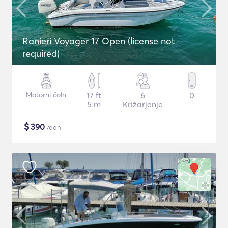
Ranieri Voyager 17 Open (license not
required)
Motorni čoln
17 ft
6
0
5 m
Križarjenje
$
390
/dan