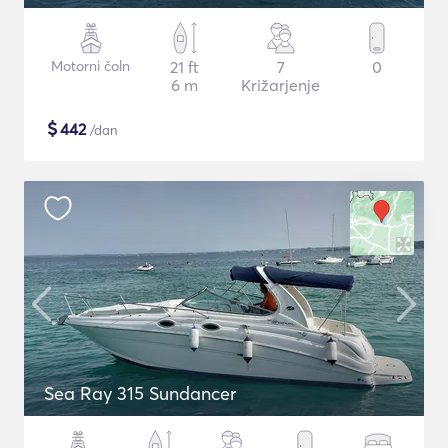
Motorni čoln
21 ft
7
0
6 m
Križarjenje
$
442
/dan
Sea Ray 315 Sundancer