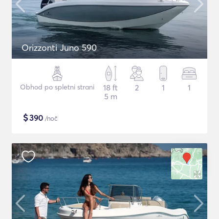
Orizzonti Juno 590
Obhod po spletni strani
18 ft
2
1
1
5 m
$
390
/noč