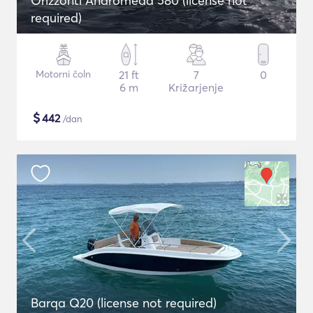
Orizzonti Andromeda 580 (license not
required)
Motorni čoln
21 ft
7
0
6 m
Križarjenje
$
442
/dan
Barqa Q20 (license not required)