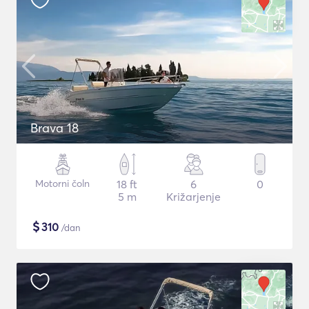
Brava 18
Motorni čoln
18 ft
6
0
5 m
Križarjenje
$
310
/dan