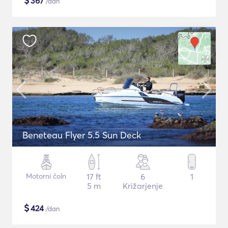
$
367
/dan
Beneteau Flyer 5.5 Sun Deck
Motorni čoln
17 ft
6
1
5 m
Križarjenje
$
424
/dan