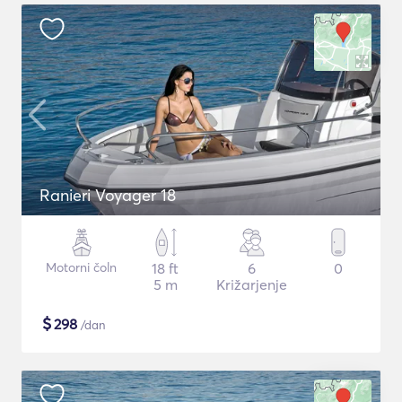
Ranieri Voyager 18
Motorni čoln
18 ft
6
0
5 m
Križarjenje
$
298
/dan