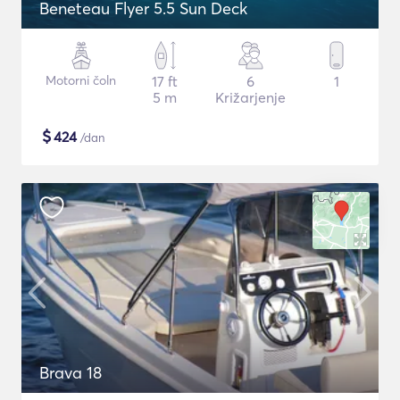
Beneteau Flyer 5.5 Sun Deck
Motorni čoln
17 ft
6
1
5 m
Križarjenje
$
424
/dan
Brava 18