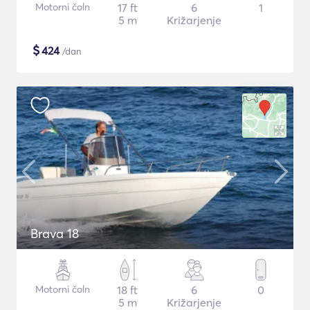
Motorni čoln
17 ft
6
1
5 m
Križarjenje
$
424
/dan
Brava 18
Motorni čoln
18 ft
6
0
5 m
Križarjenje