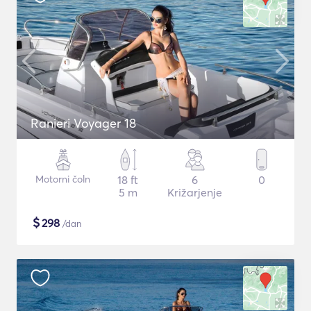
Ranieri Voyager 18
Motorni čoln
18 ft
6
0
5 m
Križarjenje
$
298
/dan