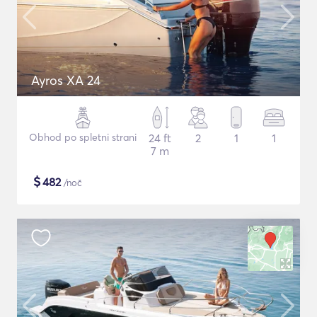
Ayros XA 24
Obhod po spletni strani
24 ft
2
1
1
7 m
$
482
/noč