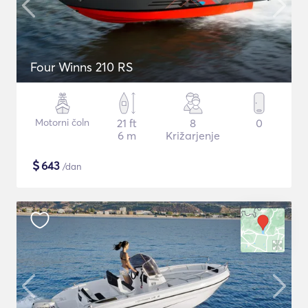
Four Winns 210 RS
Motorni čoln
21 ft
8
0
6 m
Križarjenje
$
643
/dan