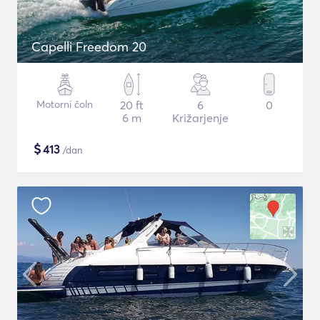
Capelli Freedom 20
Motorni čoln
20 ft
6
0
6 m
Križarjenje
$
413
/dan