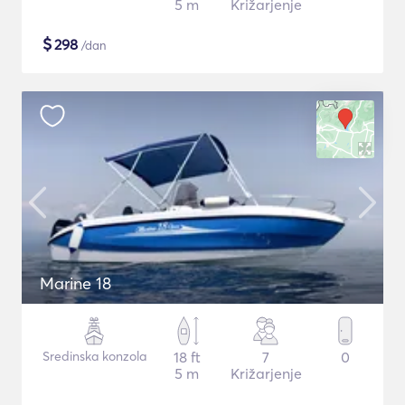
5 m
Križarjenje
$
298
/dan
Marine 18
Sredinska konzola
18 ft
7
0
5 m
Križarjenje