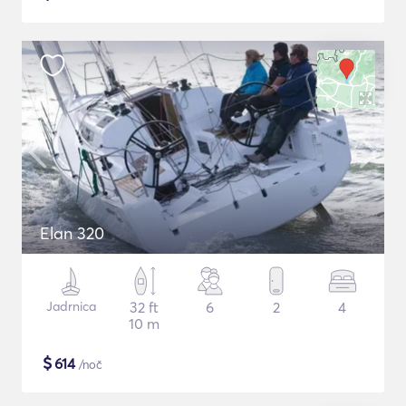
Elan 320
Jadrnica
32 ft
6
2
4
10 m
$
614
/noč