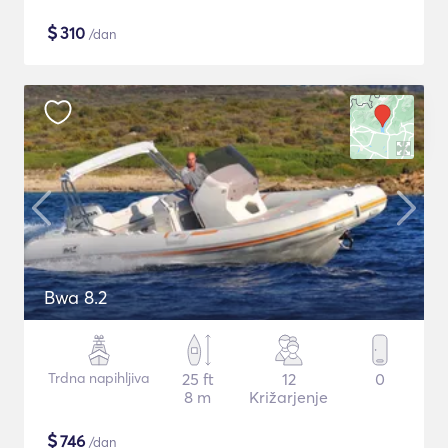
$
310
/dan
Bwa 8.2
Trdna napihljiva
25 ft
12
0
8 m
Križarjenje
$
746
/dan