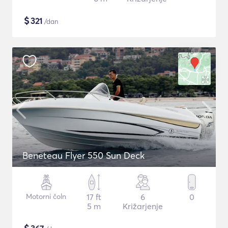
$
321
/dan
Beneteau Flyer 550 Sun Deck
Motorni čoln
17 ft
6
0
5 m
Križarjenje