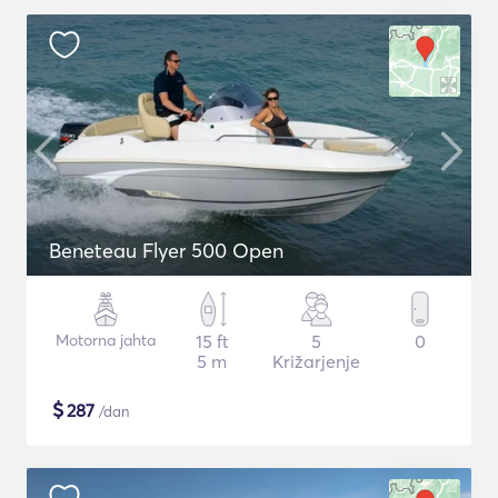
Beneteau Flyer 500 Open
Motorna jahta
15 ft
5
0
5 m
Križarjenje
$
287
/dan