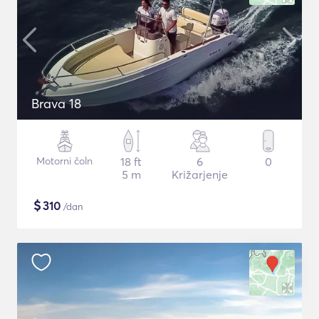
Brava 18
Motorni čoln
18 ft
6
0
5 m
Križarjenje
$
310
/dan