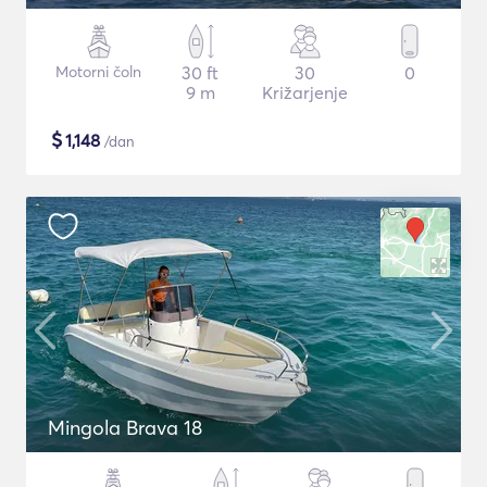
Motorni čoln
30 ft
30
0
9 m
Križarjenje
$
1,148
/dan
Mingola Brava 18