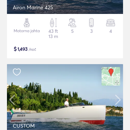
Airon Marine 425
Motorna jahta
43 ft
5
3
4
13 m
$
1,493
/noč
CUSTOM