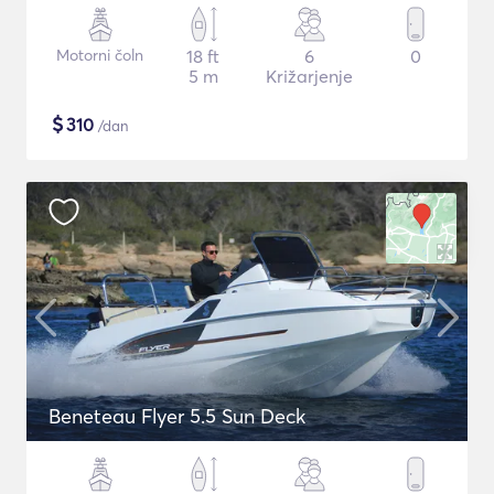
Motorni čoln
18 ft
6
0
5 m
Križarjenje
$
310
/dan
Beneteau Flyer 5.5 Sun Deck