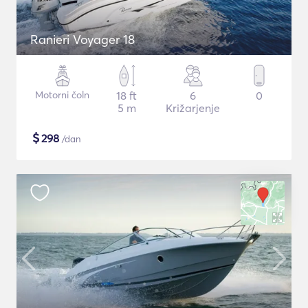
Ranieri Voyager 18
Motorni čoln
18 ft
6
0
5 m
Križarjenje
$
298
/dan