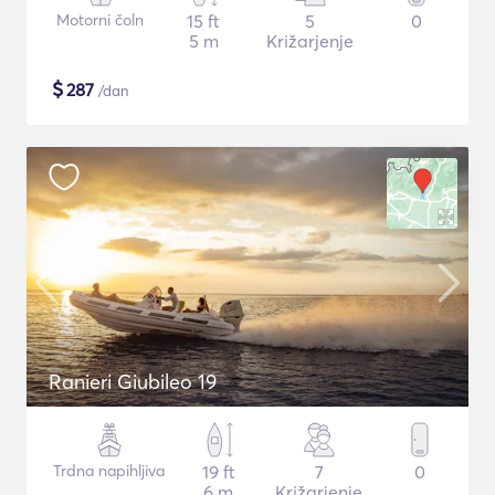
Motorni čoln
15 ft
5
0
5 m
Križarjenje
$
287
/dan
Ranieri Giubileo 19
Trdna napihljiva
19 ft
7
0
6 m
Križarjenje