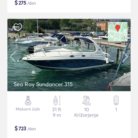
$
275
/dan
Sea Ray Sundancer 315
Motorni čoln
31 ft
10
1
9 m
Križarjenje
$
723
/dan