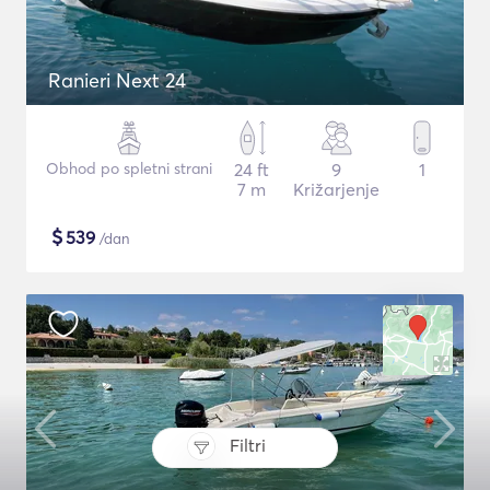
Ranieri Next 24
Obhod po spletni strani
24 ft
9
1
7 m
Križarjenje
$
539
/dan
Filtri