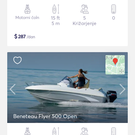
Motorni čoln
15 ft
5
0
5 m
Križarjenje
$
287
/dan
Beneteau Flyer 500 Open