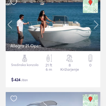
Allegra 21 Open
Sredinska konzola
21 ft
8
0
6 m
Križarjenje
$
424
/dan