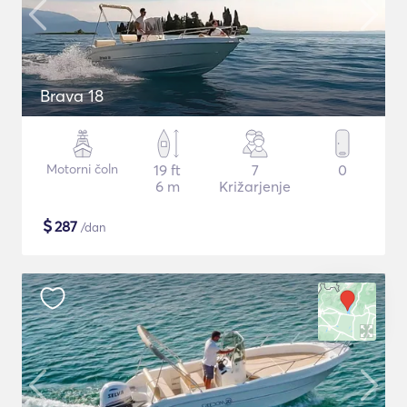
Brava 18
Motorni čoln
19 ft
7
0
6 m
Križarjenje
$
287
/dan