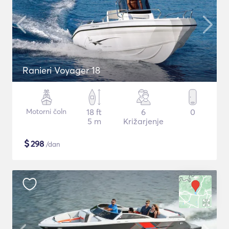
Ranieri Voyager 18
Motorni čoln
18 ft
6
0
5 m
Križarjenje
$
298
/dan