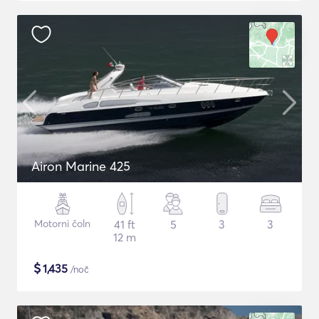
Airon Marine 425
Motorni čoln
41 ft
5
3
3
12 m
$
1,435
/noč