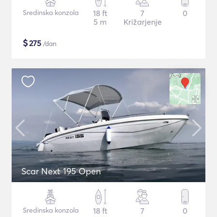
Sredinska konzola
18 ft
7
0
5 m
Križarjenje
$
275
/dan
Scar Next 195 Open
Sredinska konzola
18 ft
7
0