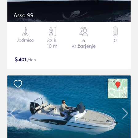
Asso 99
Jadrnica
32 ft
6
0
10 m
Križarjenje
$
401
/dan