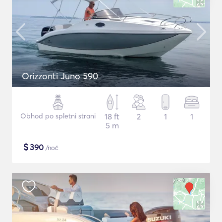
Orizzonti Juno 590
Obhod po spletni strani
18 ft
2
1
1
5 m
$
390
/noč