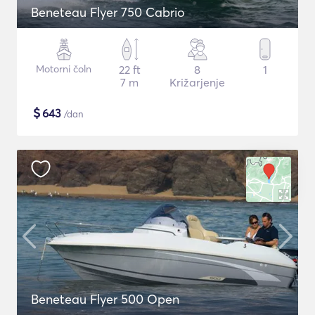
Beneteau Flyer 750 Cabrio
Motorni čoln
22 ft
8
1
7 m
Križarjenje
$
643
/dan
Beneteau Flyer 500 Open