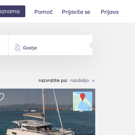
seznama
Pomoč
Prijavite se
Prijava
Gostje
razvrstite po:
>