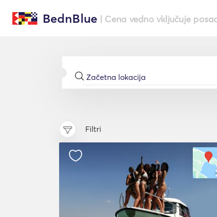
BednBlue
| Cena vedno vključuje posa
Filtri