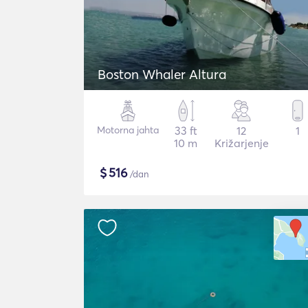
Boston Whaler Altura
Motorna jahta
33 ft
12
1
10 m
Križarjenje
$
516
/dan