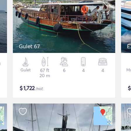
Gulet 67
E
Gulet
67 ft
6
4
4
Mo
20 m
$
1,722
/noč