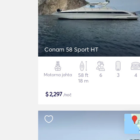
Conam 58 Sport HT
Motorna jahta
58 ft
6
3
4
18 m
$
2,297
/noč