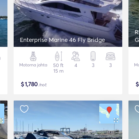
R
Enterprise Marine 46 Fly Bridge
G
Motorna jahta
50 ft
4
3
3
Mo
15 m
$
1,780
/noč