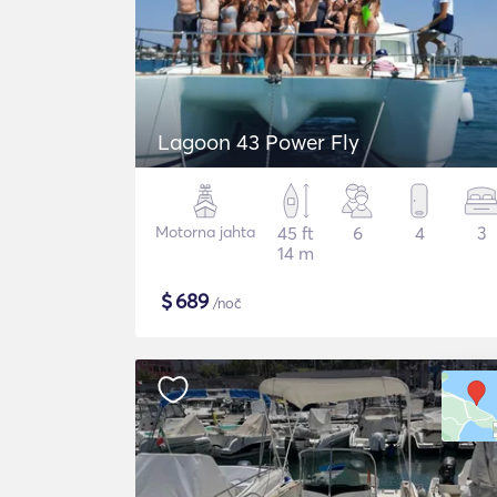
Lagoon 43 Power Fly
Motorna jahta
45 ft
6
4
3
14 m
$
689
/noč