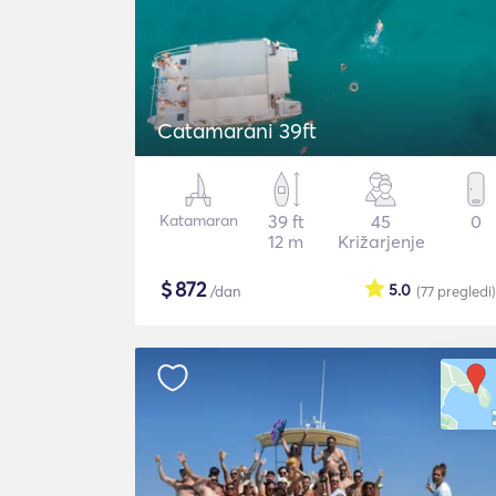
Catamarani 39ft
Katamaran
39 ft
45
0
12 m
Križarjenje
$
872
5.0
/dan
(77
pregledi
)