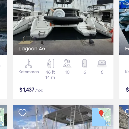
Lagoon 46
F
Katamaran
46 ft
10
6
6
K
14 m
$
1,437
/noč