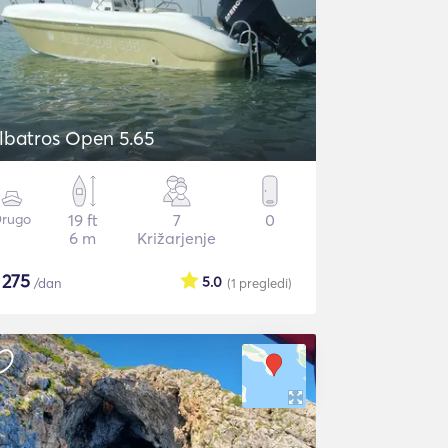
lbatros Open 5.65
rugo
19 ft
7
0
6 m
Križarjenje
$
275
5.0
/dan
(1
pregledi
)