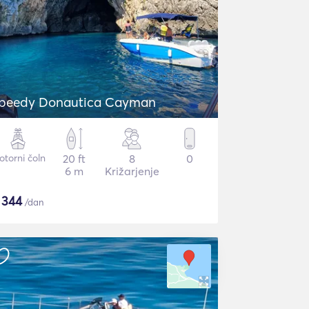
peedy Donautica Cayman
torni čoln
20 ft
8
0
6 m
Križarjenje
$
344
/dan