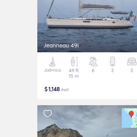
Jeanneau 49i
Jadrnica
49 ft
6
3
3
15 m
$
1,148
/noč