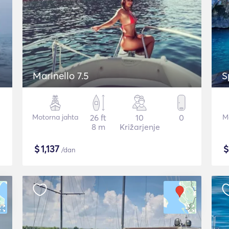
Marinello 7.5
S
Motorna jahta
26 ft
10
0
Mo
8 m
Križarjenje
$
1,137
/dan