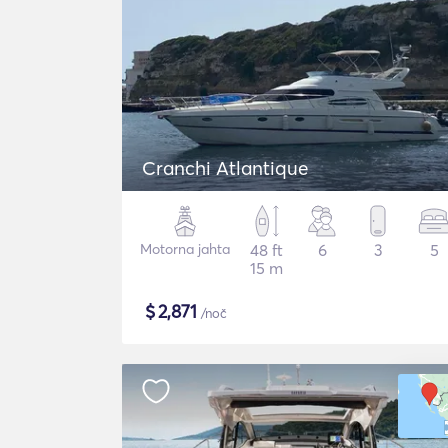
Cranchi Atlantique
Motorna jahta
48 ft
6
3
5
15 m
$
2,871
/noč