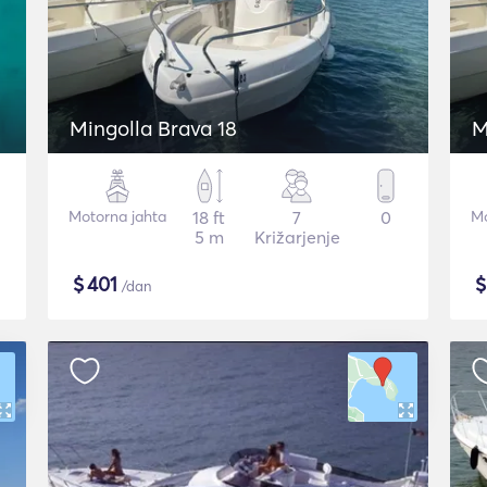
Mingolla Brava 18
M
Motorna jahta
18 ft
7
0
Mo
5 m
Križarjenje
$
401
/dan