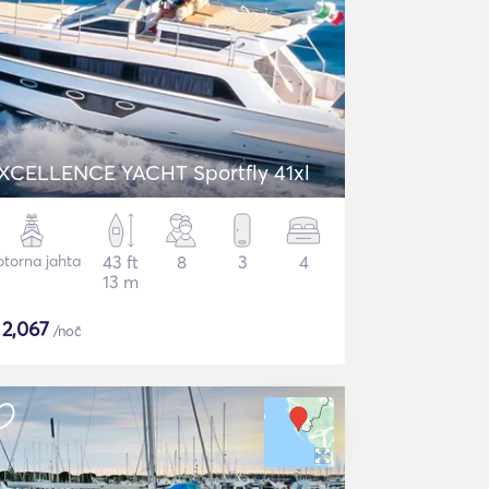
XCELLENCE YACHT Sportfly 41xl
torna jahta
43 ft
8
3
4
13 m
$
2,067
/noč