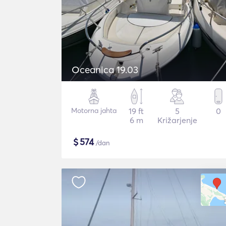
Oceanica 19.03
Motorna jahta
19 ft
5
0
6 m
Križarjenje
$
574
/dan