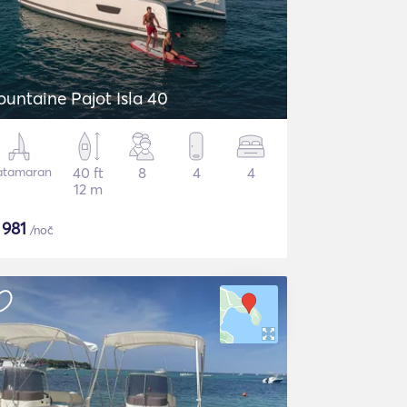
ountaine Pajot Isla 40
atamaran
40 ft
8
4
4
12 m
$
981
/noč