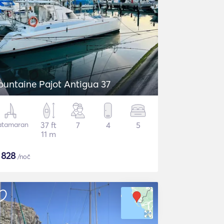
ountaine Pajot Antigua 37
atamaran
37 ft
7
4
5
11 m
$
828
/noč