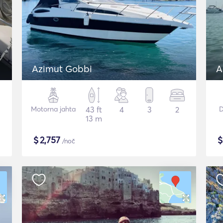
Azimut Gobbi
A
Motorna jahta
43 ft
4
3
2
D
13 m
$
2,757
/noč