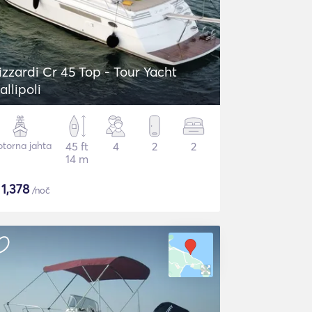
izzardi Cr 45 Top - Tour Yacht
allipoli
torna jahta
45 ft
4
2
2
14 m
$
1,378
/noč