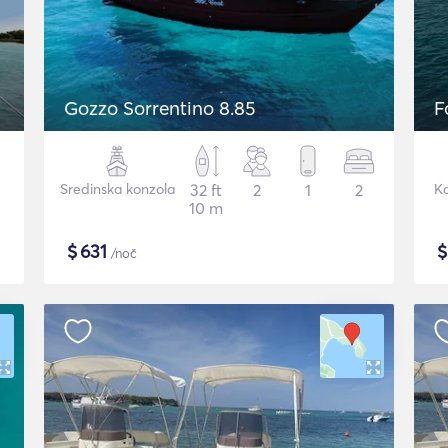
Gozzo Sorrentino 8.85
F
Sredinska konzola
32 ft
2
1
2
K
10 m
$
631
/noč