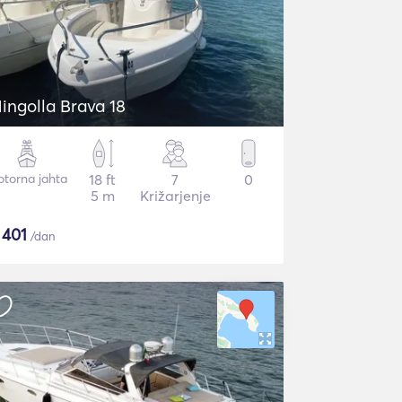
ingolla Brava 18
torna jahta
18 ft
7
0
5 m
Križarjenje
$
401
/dan