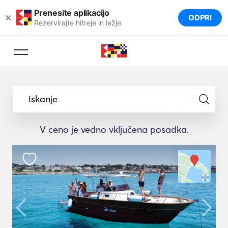
Prenesite aplikacijo
×
ODPRI
Rezervirajte hitreje in lažje
Iskanje
V ceno je vedno vključena posadka.