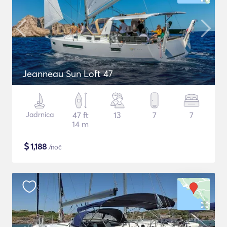
Jeanneau Sun Loft 47
Jadrnica
47 ft
13
7
7
14 m
$
1,188
/noč