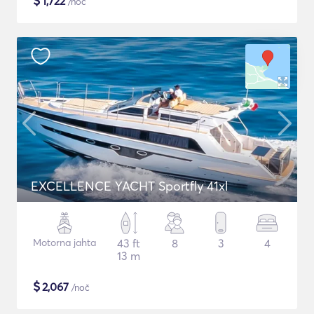
$
1,722
/noč
EXCELLENCE YACHT Sportfly 41xl
Motorna jahta
43 ft
8
3
4
13 m
$
2,067
/noč