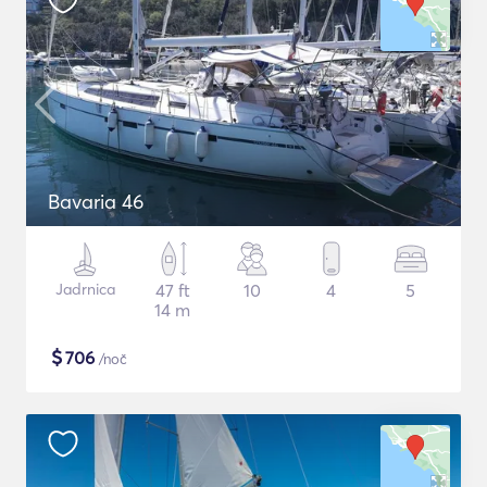
Bavaria 46
Jadrnica
47 ft
10
4
5
14 m
$
706
/noč