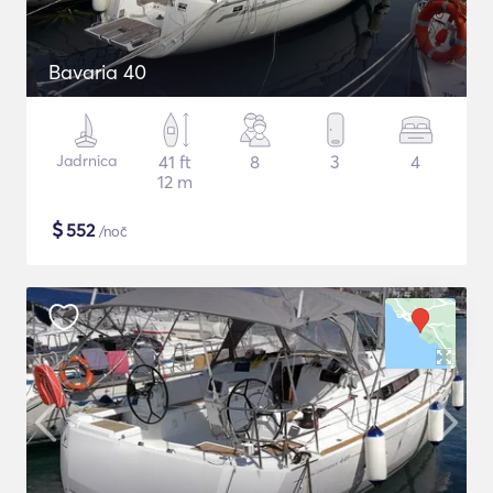
Bavaria 40
Jadrnica
41 ft
8
3
4
12 m
$
552
/noč