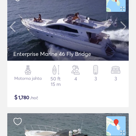
Enterprise Marine 46 Fly Bridge
Motorna jahta
50 ft
4
3
3
15 m
$
1,780
/noč