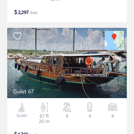
$
2,297
/noč
Gulet 67
Gulet
67 ft
6
4
4
20 m