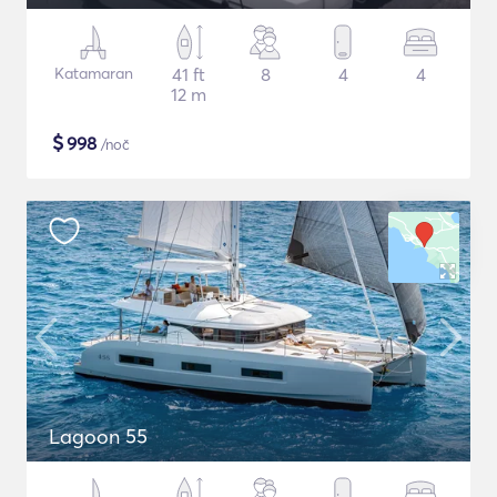
Katamaran
41 ft
8
4
4
12 m
$
998
/noč
Lagoon 55