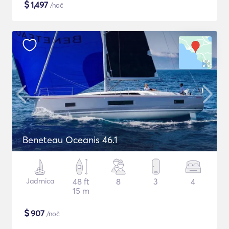
$
1,497
/noč
Beneteau Oceanis 46.1
Jadrnica
48 ft
8
3
4
15 m
$
907
/noč