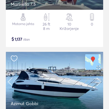
Marinello 7.5
Motorna jahta
26 ft
10
0
8 m
Križarjenje
$
1,137
/dan
Azimut Gobbi