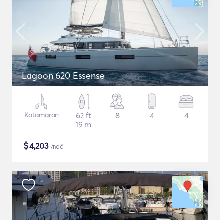
Lagoon 620 Essense
Katamaran
62 ft
8
4
4
19 m
$
4,203
/noč