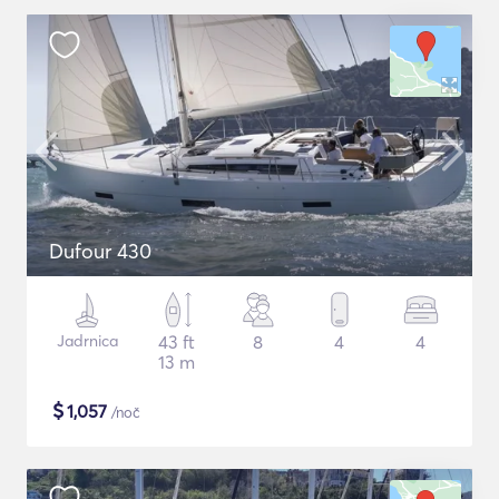
Dufour 430
Jadrnica
43 ft
8
4
4
13 m
$
1,057
/noč