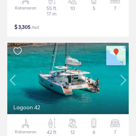
Katamaran
55 ft
10
5
7
17 m
$
3,305
/noč
Lagoon 42
Katamaran
42 ft
12
6
7