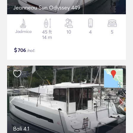
Jeanneau Sun Odyssey 449
Jadrnica
45 ft
10
4
5
14 m
$
706
/noč
Bali 4.1