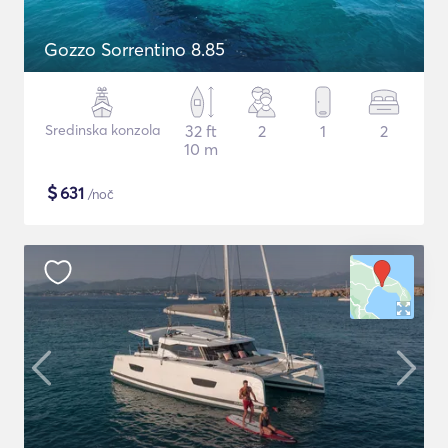
Gozzo Sorrentino 8.85
Sredinska konzola
32 ft
2
1
2
10 m
$
631
/noč