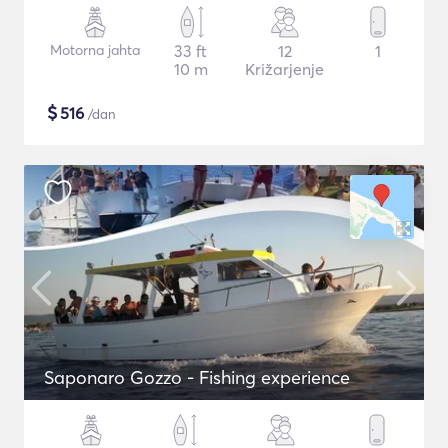
Motorna jahta
33 ft
12
1
10 m
Križarjenje
$
516
/dan
Saponaro Gozzo - Fishing experience