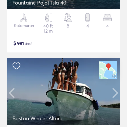
Fountaine Pajot Isla 40
Katamaran
40 ft
8
4
4
12 m
$
981
/noč
Boston Whaler Altura