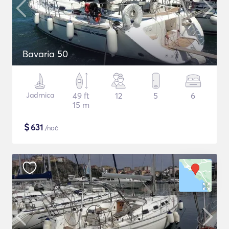
Bavaria 50
Jadrnica
49 ft
12
5
6
15 m
$
631
/noč