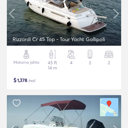
Rizzardi Cr 45 Top - Tour Yacht Gallipoli
Motorna jahta
45 ft
4
2
2
14 m
$
1,378
/noč