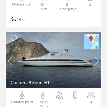
Motorni čoln
20 ft
8
0
6 m
Križarjenje
$
344
/dan
Conam 58 Sport HT
Motorna jahta
58 ft
6
3
4
18 m