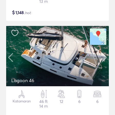
13 m
$
1,148
/noč
Lagoon 46
Katamaran
46 ft
12
6
6
14 m