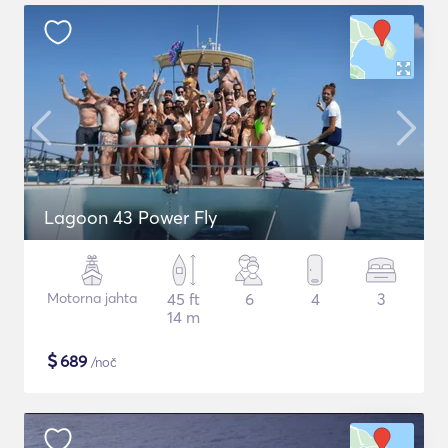
Lagoon 43 Power Fly
Motorna jahta
45 ft
6
4
3
14 m
$
689
/noč