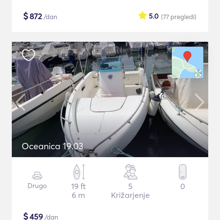
$
872
5.0
/dan
(77
pregledi
)
Oceanica 19.03
Drugo
19 ft
5
0
6 m
Križarjenje
$
459
/dan