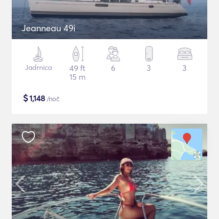
Jeanneau 49i
Jadrnica
49 ft
6
3
3
15 m
$
1,148
/noč