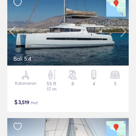
Bali 5.4
Katamaran
55 ft
8
4
5
17 m
$
3,519
/noč