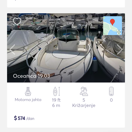
Oceanica 19.03
Motorna jahta
19 ft
5
0
6 m
Križarjenje
$
574
/dan