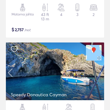
Motorna jahta
43 ft
4
3
2
13 m
$
2,757
/noč
Speedy Donautica Cayman