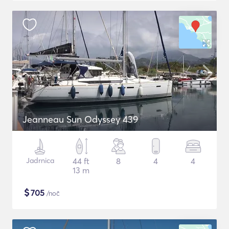
Jeanneau Sun Odyssey 439
Jadrnica
44 ft
8
4
4
13 m
$
705
/noč