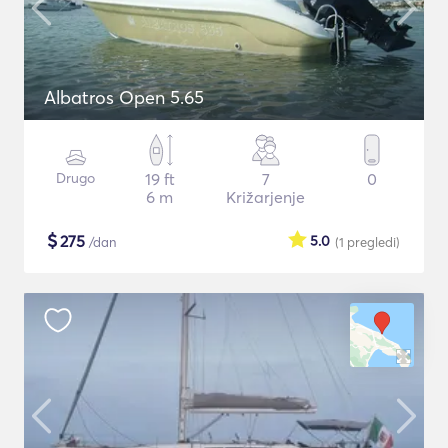
Albatros Open 5.65
Drugo
19 ft
7
0
6 m
Križarjenje
$
275
5.0
/dan
(1
pregledi
)