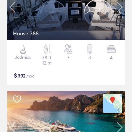
Hanse 388
Jadrnica
38 ft
7
3
4
12 m
$
392
/noč