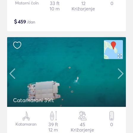
Motorni čoln
33 ft
12
0
10 m
Križarjenje
$
459
/dan
Catamarani 39ft
Katamaran
39 ft
45
0
12 m
Križarjenje