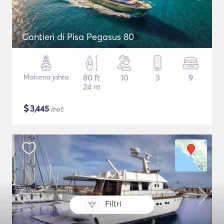
Cantieri di Pisa Pegasus 80
Motorna jahta
80 ft
10
3
9
24 m
$
3,445
/noč
Filtri